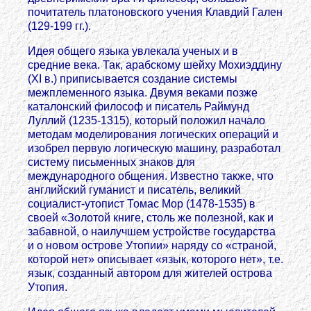
почитатель платоновского учения Клавдий Гален
(129-199 гг.).
Идея общего языка увлекала ученых и в
средние века. Так, арабскому шейху Мохиэддину
(XI в.) приписывается создание системы
межплеменного языка. Двумя веками позже
каталонский философ и писатель Раймунд
Луллий (1235-1315), который положил начало
методам моделирования логических операций и
изобрел первую логическую машину, разработал
систему письменных знаков для
международного общения. Известно также, что
английский гуманист и писатель, великий
социалист-утопист Томас Мор (1478-1535) в
своей «Золотой книге, столь же полезной, как и
забавной, о наилучшем устройстве государства
и о новом острове Утопии» наряду со «страной,
которой нет» описывает «язык, которого нет», т.е.
язык, созданный автором для жителей острова
Утопия.