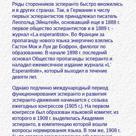
Ряды сторонников эсперанто быстро множились
и в других странах. Так, в Германии к числу
первых эсперантистов принадлежал писатель
Леопольд Эйнштейн, основавший еще в 1888 г.
первое общество эсперантистов и в 1889 г. -
журнал «La esperantisto». Во Франции за
пропаганду нового языка энергично взялись
Гастон Мок и Луи де Бофрон, филолог по
образованию. В начале 1898 г. последний
основал Общество пропаганды эсперанто и
наладил ежемесячное издание журнала «L'
Esperantiste», который выходил в течение
девяти лет.
Однако подлинно международный период
функционирования эсперанто и развития
эсперанто-движения начинается с созыва
ежегодных конгрессов (1905 г.). На первом
конгрессе был образован языковой комитет, из
которого в 1908 г. выделилась Академия
эсперанто, в компетенцию которой вошли
вопросы нормирования языка. В том же, 1908 г.