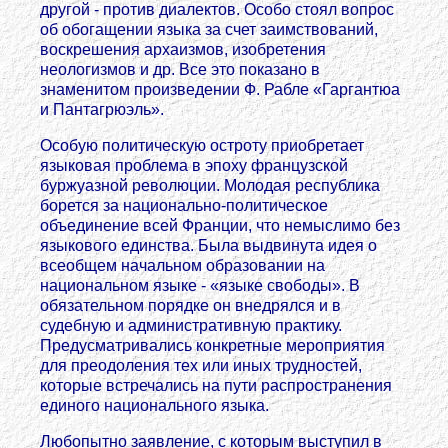
другой - против диалектов. Особо стоял вопрос
об обогащении языка за счет заимствований,
воскрешения архаизмов, изобретения
неологизмов и др. Все это показано в
знаменитом произведении Ф. Рабле «Гаргантюа
и Пантагрюэль».
Особую политическую остроту приобретает
языковая проблема в эпоху французской
буржуазной революции. Молодая республика
борется за национально-политическое
объединение всей Франции, что немыслимо без
языкового единства. Была выдвинута идея о
всеобщем начальном образовании на
национальном языке - «языке свободы». В
обязательном порядке он внедрялся и в
судебную и административную практику.
Предусматривались конкретные мероприятия
для преодоления тех или иных трудностей,
которые встречались на пути распространения
единого национального языка.
Любопытно заявление, с которым выступил в