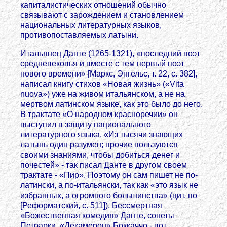
капиталистических отношений обычно
связывают с зарождением и становлением
национальных литературных языков,
противопоставляемых латыни.
Итальянец Данте (1265-1321), «последний поэт
средневековья и вместе с тем первый поэт
нового времени» [Маркс, Энгельс, т. 22, с. 382],
написал книгу стихов «Новая жизнь» («Vita
nuova») уже на живом итальянском, а не на
мертвом латинском языке, как это было до него.
В трактате «О народном красноречии» он
выступил в защиту национального
литературного языка. «Из тысячи знающих
латынь один разумен; прочие пользуются
своими знаниями, чтобы добиться денег и
почестей» - так писал Данте в другом своем
трактате - «Пир». Поэтому он сам пишет не по-
латински, а по-итальянски, так как «это язык не
избранных, а огромного большинства» (цит. по
[Реформатский, с. 511]). Бессмертная
«Божественная комедия» Данте, сонеты
Петрарки, «Декамерон» Боккаччо - вот