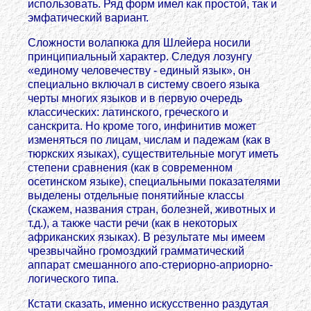
использовать. Ряд форм имел как простой, так и
эмфатический вариант.
Сложности волапюка для Шлейера носили
принципиальный характер. Следуя лозунгу
«единому человечеству - единый язык», он
специально включал в систему своего языка
черты многих языков и в первую очередь
классических: латинского, греческого и
санскрита. Но кроме того, инфинитив может
изменяться по лицам, числам и падежам (как в
тюркских языках), существительные могут иметь
степени сравнения (как в современном
осетинском языке), специальными показателями
выделены отдельные понятийные классы
(скажем, названия стран, болезней, животных и
т.д.), а также части речи (как в некоторых
африканских языках). В результате мы имеем
чрезвычайно громоздкий грамматический
аппарат смешанного апо-стериорно-априорно-
логического типа.
Кстати сказать, именно искусственно раздутая