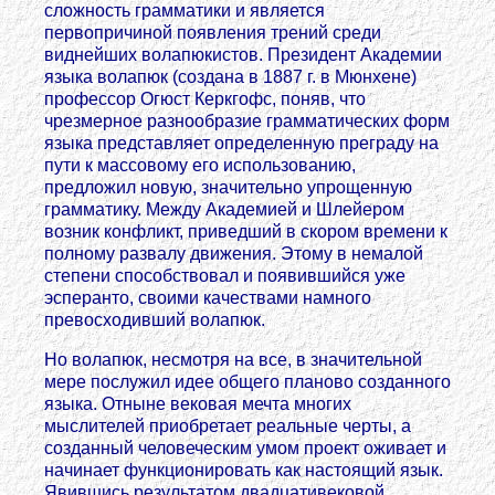
сложность грамматики и является
первопричиной появления трений среди
виднейших волапюкистов. Президент Академии
языка волапюк (создана в 1887 г. в Мюнхене)
профессор Огюст Керкгофс, поняв, что
чрезмерное разнообразие грамматических форм
языка представляет определенную преграду на
пути к массовому его использованию,
предложил новую, значительно упрощенную
грамматику. Между Академией и Шлейером
возник конфликт, приведший в скором времени к
полному развалу движения. Этому в немалой
степени способствовал и появившийся уже
эсперанто, своими качествами намного
превосходивший волапюк.
Но волапюк, несмотря на все, в значительной
мере послужил идее общего планово созданного
языка. Отныне вековая мечта многих
мыслителей приобретает реальные черты, а
созданный человеческим умом проект оживает и
начинает функционировать как настоящий язык.
Явившись результатом двадцативековой