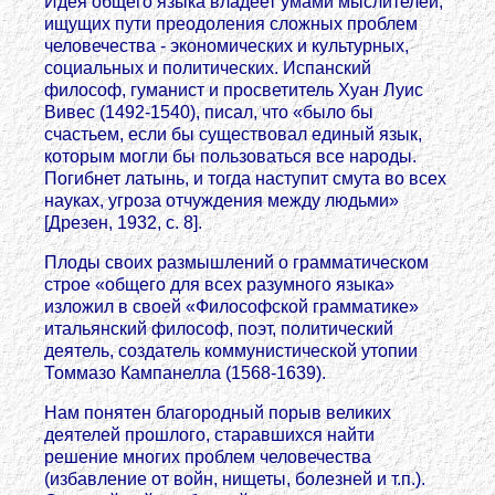
Идея общего языка владеет умами мыслителей,
ищущих пути преодоления сложных проблем
человечества - экономических и культурных,
социальных и политических. Испанский
философ, гуманист и просветитель Хуан Луис
Вивес (1492-1540), писал, что «было бы
счастьем, если бы существовал единый язык,
которым могли бы пользоваться все народы.
Погибнет латынь, и тогда наступит смута во всех
науках, угроза отчуждения между людьми»
[Дрезен, 1932, с. 8].
Плоды своих размышлений о грамматическом
строе «общего для всех разумного языка»
изложил в своей «Философской грамматике»
итальянский философ, поэт, политический
деятель, создатель коммунистической утопии
Томмазо Кампанелла (1568-1639).
Нам понятен благородный порыв великих
деятелей прошлого, старавшихся найти
решение многих проблем человечества
(избавление от войн, нищеты, болезней и т.п.).