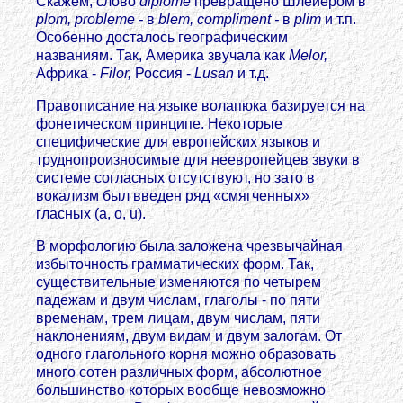
Скажем, слово
diplome
превращено Шлейером в
plom, probleme -
в
blет, compliment -
в
plim
и т.п.
Особенно досталось географическим
названиям. Так, Америка звучала как
Melor,
Африка -
Filor,
Россия -
Lusan
и т.д.
Правописание на языке волапюка базируется на
фонетическом принципе. Некоторые
специфические для европейских языков и
труднопроизносимые для неевропейцев звуки в
системе согласных отсутствуют, но зато в
вокализм был введен ряд «смягченных»
гласных (a, o, u).
В морфологию была заложена чрезвычайная
избыточность грамматических форм. Так,
существительные изменяются по четырем
падежам и двум числам, глаголы - по пяти
временам, трем лицам, двум числам, пяти
наклонениям, двум видам и двум залогам. От
одного глагольного корня можно образовать
много сотен различных форм, абсолютное
большинство которых вообще невозможно