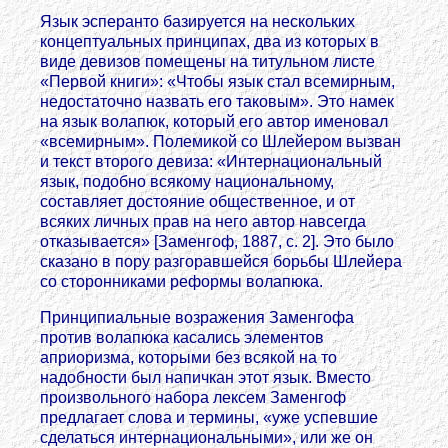
Язык эсперанто базируется на нескольких
концептуальных принципах, два из которых в
виде девизов помещены на титульном листе
«Первой книги»: «Чтобы язык стал всемирным,
недостаточно назвать его таковым». Это намек
на язык волапюк, который его автор именовал
«всемирным». Полемикой со Шлейером вызван
и текст второго девиза: «Интернациональный
язык, подобно всякому национальному,
составляет достояние общественное, и от
всяких личных прав на него автор навсегда
отказывается» [Заменгоф, 1887, с. 2]. Это было
сказано в пору разгоравшейся борьбы Шлейера
со сторонниками реформы волапюка.
Принципиальные возражения Заменгофа
против волапюка касались элементов
априоризма, которыми без всякой на то
надобности был напичкан этот язык. Вместо
произвольного набора лексем Заменгоф
предлагает слова и термины, «уже успевшие
сделаться интернациональными», или же он