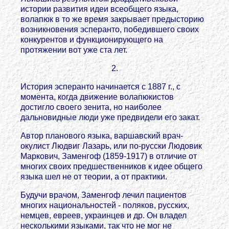
истории развития идеи всеобщего языка,
волапюк в то же время закрывает предысторию
возникновения эсперанто, победившего своих
конкурентов и функционирующего на
протяжении вот уже ста лет.
2.
История эсперанто начинается с 1887 г., с
момента, когда движение волапюкистов
достигло своего зенита, но наиболее
дальновидные люди уже предвидели его закат.
Автор планового языка, варшавский врач-
окулист Людвиг Лазарь, или по-русски Людовик
Маркович, Заменгоф (1859-1917) в отличие от
многих своих предшественников к идее общего
языка шел не от теории, а от практики.
Будучи врачом, Заменгоф лечил пациентов
многих национальностей - поляков, русских,
немцев, евреев, украинцев и др. Он владел
несколькими языками, так что не мог не