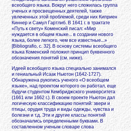
всеобщего языка. Вокруг него сложилась группа
ученых и просвещенных деятелей, также
увлеченных этой проблемой, среди них Киприен
Киннер и Самул Гартлиб. В 1641 г. в трактате
«Путь к свету» Коменский писал: «Мир
нуждается в общем языке... в создании нового
языка, более легкого, чем все известные...»
[Bibliografio, с. 32]. В основу системы всеобщего
языка Коменский положил принцип буквенного
обозначения понятий (см. ниже).
Идеей всеобщего языка специально занимался
и гениальный Исаак Ньютон (1642-1727).
Обнаружена рукопись ученого «О всеобщем
языке», над проектом которого он работал, еще
будучи студентом Кембриджского университета
(1661 или 1662 г.). В своем проекте Ньютон дал
логическую классификацию понятий: звери и
птицы, орудия труда и виды одежды, чувства и
болезни и т.д. Эти и другие классы понятий
обозначались определенными буквами. В
составленном ученым словаре слова