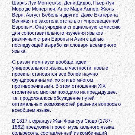
Шарль Луи Монтескье, Дени Дидро, Пьер Луи
Моро де Мопертюи, Анре Мари Ампер, Жюль
Верн, Август Бебель и другие. Даже Екатерина
Великая не захотела отстать от «просвещенной
Европы». Она учредила специальную комиссию
для сопоставительного изучения языков
различных стран Европы и Азии с целью
последующей выработки словаря всемирного
языка.
С развитием науки вообще, идеи
универсального языка, в частности, новые
проекты становятся все более научно
фундированными, хотя и во многом
противоречивыми. В этом отношении XIX
столетие во многом походило на предыдущее,
т.е. продолжалось обсуждение путей
оптимальных возможностей решения вопроса о
всеобщем языке.
В 1817 г. француз Жан Франсуа Сюдр (1787-
1862) предложил проект музыкального языка
сольресоль, составленный из комбинаций