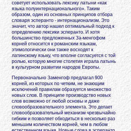
советует использовать лексику латыни «как
языка полуинтернационального». Таким
образом, один из основных принципов отбора
словаря эсперанто - интернационализм. Это
значит, что автор нашел оптимальный подход к
определению лексики эсперанто. И хотя
большинство предложенных За-менгофом
корней относится к романским языкам,
этимологически они также восходят к
латинскому языку, что вполне согласуется с той
ролью, которую многие столетия играла латынь
в культурном развитии народов Европы.
Первоначально Заменгоф предлагал 900
корней, из которых по четким, не знающим
исключений правилам образуется множество
новых слов. В принципе производство новых
слов возможно от любой основы и даже
словообразовательного элемента. Это делает
словообразовательный механизм чрезвычайно
гибким и позволяет обходиться в несколько раз
меньшим количеством корней, чем в любом
естественном языке. Новые слова в эсперанто