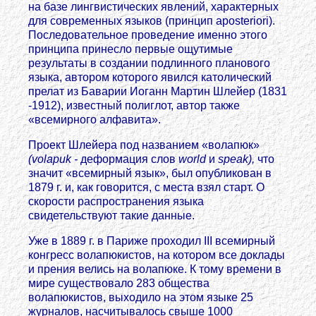
на базе лингвистических явлений, характерных
для современных языков (принцип aposteriori).
Последовательное проведение именно этого
принципа принесло первые ощутимые
результаты в создании подлинного планового
языка, автором которого явился католический
прелат из Баварии Иоганн Мартин Шлейер (1831
-1912), известный полиглот, автор также
«всемирного алфавита».
Проект Шлейера под названием «волапюк»
(volapuk -
деформация слов
world
и
speak),
что
значит «всемирный язык», был опубликован в
1879 г. и, как говорится, с места взял старт. О
скорости распространения языка
свидетельствуют такие данные.
Уже в 1889 г. в Париже проходил III всемирный
конгресс волапюкистов, на котором все доклады
и прения велись на волапюке. К тому времени в
мире существовало 283 общества
волапюкистов, выходило на этом языке 25
журналов, насчитывалось свыше 1000