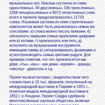
музыкальных нот. Лексика состояла из семи
односложных, 49 двусложных, 336 трехсложных,
2268 четырехсложных и 9072 пятисложных слов,
всего в проекте предусматривалось 11733
слова. Языковая система из семи строительных
компонентов может быть реализована семью же
способами: а) слова можно писать буквами, б)
обозначать первыми семью арабскими цифрами
или в) нотами, г) произносить или петь, д)
исполнять на музыкальном инструменте,
имеющем гамму, е) сигнализировать флажками и
и) воспроизводить семью цветами радуги. Для
примера отметим, что «я» произносится как
доре, «ты», «вы» - как доми, «время» - доредо,
«месяц» - доресоль и т.д.
Проект вызвал интерес, свидетельством чего
служил приз в 10 тыс. франков, полученный на
международной выставке в Париже в 1851 г.,
почетная медаль международной выставки в
1852 г. в Лондоне. Проект Сюдра одобрили
многочисленные научные общества, включая