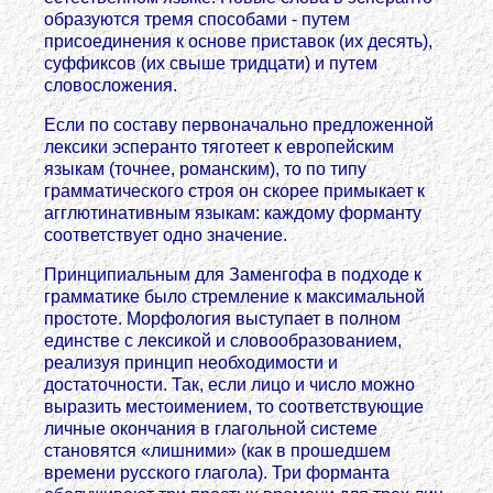
образуются тремя способами - путем
присоединения к основе приставок (их десять),
суффиксов (их свыше тридцати) и путем
словосложения.
Если по составу первоначально предложенной
лексики эсперанто тяготеет к европейским
языкам (точнее, романским), то по типу
грамматического строя он скорее примыкает к
агглютинативным языкам: каждому форманту
соответствует одно значение.
Принципиальным для Заменгофа в подходе к
грамматике было стремление к максимальной
простоте. Морфология выступает в полном
единстве с лексикой и словообразованием,
реализуя принцип необходимости и
достаточности. Так, если лицо и число можно
выразить местоимением, то соответствующие
личные окончания в глагольной системе
становятся «лишними» (как в прошедшем
времени русского глагола). Три форманта