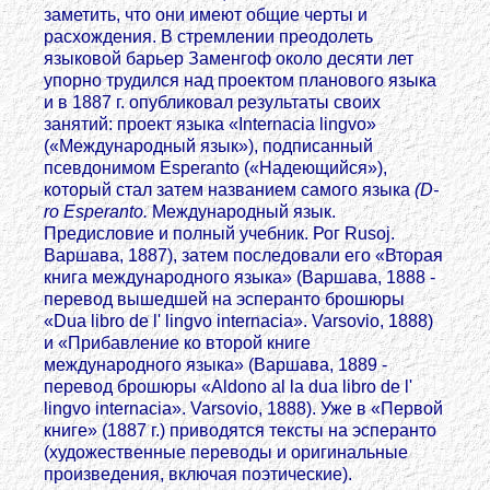
заметить, что они имеют общие черты и
расхождения. В стремлении преодолеть
языковой барьер Заменгоф около десяти лет
упорно трудился над проектом планового языка
и в 1887 г. опубликовал результаты своих
занятий: проект языка «Internacia lingvo»
(«Международный язык»), подписанный
псевдонимом Esperanto («Надеющийся»),
который стал затем названием самого языка
(D-
ro Esperanto.
Международный язык.
Предисловие и полный учебник. Рог Rusoj.
Варшава, 1887), затем последовали его «Вторая
книга международного языка» (Варшава, 1888 -
перевод вышедшей на эсперанто брошюры
«Dua libro de l' lingvo internacia». Varsovio, 1888)
и «Прибавление ко второй книге
международного языка» (Варшава, 1889 -
перевод брошюры «Aldono al la dua libro de l'
lingvo internacia». Varsovio, 1888). Уже в «Первой
книге» (1887 г.) приводятся тексты на эсперанто
(художественные переводы и оригинальные
произведения, включая поэтические).