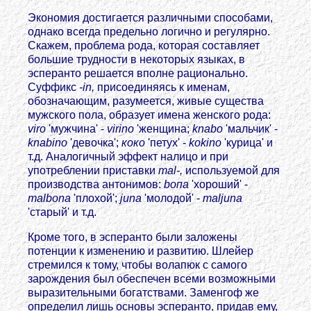
Экономия достигается различными способами,
однако всегда предельно логично и регулярно.
Скажем, проблема рода, которая составляет
большие трудности в некоторых языках, в
эсперанто решается вполне рационально.
Суффикс
-in,
присоединяясь к именам,
обозначающим, разумеется, живые существа
мужского пола, образует имена женского рода:
viro
'мужчина' -
virino
'женщина;
knabo
'мальчик' -
knabino
'девочка';
коко
'петух' -
kokino
'курица' и
т.д. Аналогичный эффект налицо и при
употреблении приставки
mal-,
используемой для
производства антонимов:
bопа
'хороший' -
malbona
'плохой';
juna
'молодой' -
maljuna
'старый' и т.д.
Кроме того, в эсперанто были заложены
потенции к изменению и развитию. Шлейер
стремился к тому, чтобы волапюк с самого
зарождения был обеспечен всеми возможными
выразительными богатствами. Заменгоф же
определил лишь основы эсперанто, придав ему,