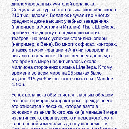
дипломированных учителей волапюка.
Специальные курсы этого языка окончило около
210 тыс. человек. Волапюк изучали во многих
средних и даже высших учебных заведениях
(например, в Австрии и Италии). Язык Шлейера
пробил себе дорогу на подмостки многих
театров - на нем с успехом ставились оперы
(например, в Вене). Во многих офисах, конторах,
а также отелях Франции и Англии говорили и
писали на волапюке. По косвенным данным, в
это время в мире насчитывалось около
миллиона сторонников языка Шлейера. К тому
времени во всем мире на 25 языках было
издано 315 учебников этого языка (см. [Manders,
с. 90]).
Успех волапюка объясняется главным образом
его апостериорным характером. Прежде всего
это относится к лексике, которая взята в
основном из английского языка (в меньшей мере
из латинского, французского и немецкого), хотя
слова порой изменялись до неузнаваемости.