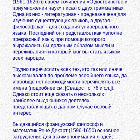
(1561-1626) в своем сочинении «О достоинстве и
приумножении наук» писал о двух грамматиках.
Одна из них - литературная - предназначена для
изучения существующих языков, а другая -
философская - для создания универсального
языка. Последний он представлял как «вполне
прекрасный язык, при помощи которого
выражались бы должным образом мысли и
переживания» и который мог бы стать языком
всех народов.
Трудно перечислить всех тех, кто так или иначе
высказывался по проблеме всеобщего языка, да
и вообще нет необходимости перечислять все
имена (подробнее см. [Свадост, с. 76 и сл.]).
Однако стоит еще сказать о нескольких
наиболее выдающихся деятелях,
представляющих в данном случае особый
интерес.
Выдающийся французский философ и
математик Рене Декарт (1596-1650) основное
затруднение для взаимопонимания людей,