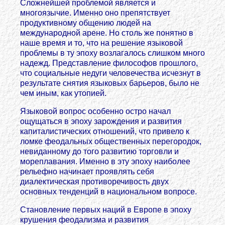
Сложнейшей проблемой является и
многоязычие. Именно оно препятствует
продуктивному общению людей на
международной арене. Но столь же понятно в
наше время и то, что на решение языковой
проблемы в ту эпоху возлагалось слишком много
надежд. Представление философов прошлого,
что социальные недуги человечества исчезнут в
результате снятия языковых барьеров, было не
чем иным, как утопией.
Языковой вопрос особенно остро начал
ощущаться в эпоху зарождения и развития
капиталистических отношений, что привело к
ломке феодальных общественных перегородок,
невиданному до того развитию торговли и
мореплавания. Именно в эту эпоху наиболее
рельефно начинает проявлять себя
диалектическая противоречивость двух
основных тенденций в национальном вопросе.
Становление первых наций в Европе в эпоху
крушения феодализма и развития