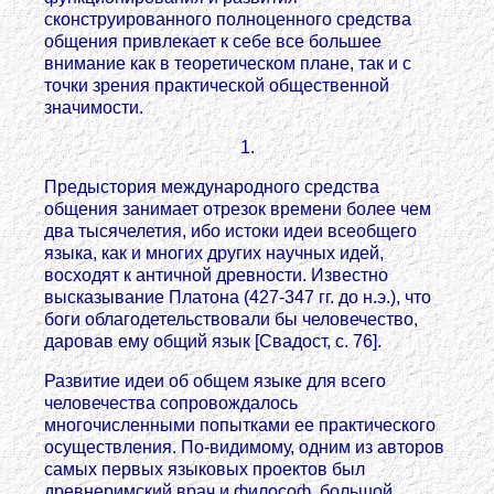
сконструированного полноценного средства
общения привлекает к себе все большее
внимание как в теоретическом плане, так и с
точки зрения практической общественной
значимости.
1.
Предыстория международного средства
общения занимает отрезок времени более чем
два тысячелетия, ибо истоки идеи всеобщего
языка, как и многих других научных идей,
восходят к античной древности. Известно
высказывание Платона (427-347 гг. до н.э.), что
боги облагодетельствовали бы человечество,
даровав ему общий язык [Свадост, с. 76].
Развитие идеи об общем языке для всего
человечества сопровождалось
многочисленными попытками ее практического
осуществления. По-видимому, одним из авторов
самых первых языковых проектов был
древнеримский врач и философ, большой