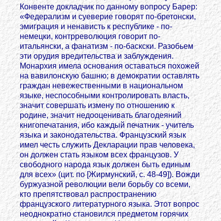
Конвенте докладчик по данному вопросу Барер:
«Федерализм и суеверие говорят по-бретонски,
эмиграция и ненависть к республике - по-
немецки, контрреволюция говорит по-
итальянски, а фанатизм - по-баскски. Разобьем
эти орудия вредительства и заблуждения.
Монархия имела основания оставаться похожей
на вавилонскую башню; в демократии оставлять
граждан невежественными в национальном
языке, неспособными контролировать власть,
значит совершать измену по отношению к
родине, значит недооценивать благодеяний
книгопечатания, ибо каждый печатник - учитель
языка и законодательства. Французский язык
имел честь служить Декларации прав человека,
он должен стать языком всех французов. У
свободного народа язык должен быть единым
для всех» (цит. по [Жирмунский, с. 48-49]). Вожди
буржуазной революции вели борьбу со всеми,
кто препятствовал распространению
французского литературного языка. Этот вопрос
неоднократно становился предметом горячих