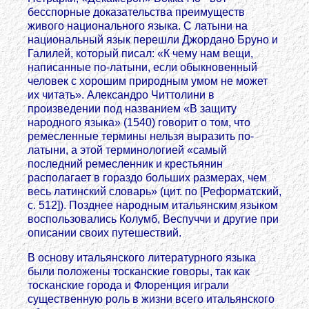
бесспорные доказательства преимуществ
живого национального языка. С латыни на
национальный язык перешли Джордано Бруно и
Галилей, который писал: «К чему нам вещи,
написанные по-латыни, если обыкновенный
человек с хорошим природным умом не может
их читать». Александро Читтолини в
произведении под названием «В защиту
народного языка» (1540) говорит о том, что
ремесленные термины нельзя выразить по-
латыни, а этой терминологией «самый
последний ремесленник и крестьянин
располагает в гораздо больших размерах, чем
весь латинский словарь» (цит. по [Реформатский,
с. 512]). Позднее народным итальянским языком
воспользовались Колумб, Веспуччи и другие при
описании своих путешествий.
В основу итальянского литературного языка
были положены тосканские говоры, так как
тосканские города и Флоренция играли
существенную роль в жизни всего итальянского