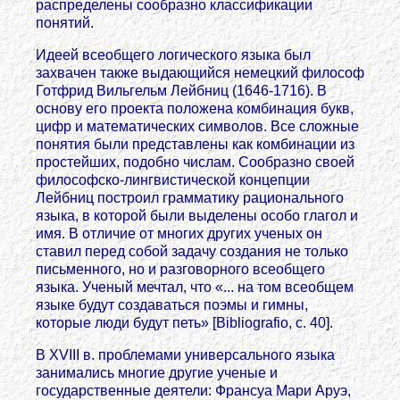
распределены сообразно классификации
понятий.
Идеей всеобщего логического языка был
захвачен также выдающийся немецкий философ
Готфрид Вильгельм Лейбниц (1646-1716). В
основу его проекта положена комбинация букв,
цифр и математических символов. Все сложные
понятия были представлены как комбинации из
простейших, подобно числам. Сообразно своей
философско-лингвистической концепции
Лейбниц построил грамматику рационального
языка, в которой были выделены особо глагол и
имя. В отличие от многих других ученых он
ставил перед собой задачу создания не только
письменного, но и разговорного всеобщего
языка. Ученый мечтал, что «... на том всеобщем
языке будут создаваться поэмы и гимны,
которые люди будут петь» [Bibliografio, с. 40].
В XVIII в. проблемами универсального языка
занимались многие другие ученые и
государственные деятели: Франсуа Мари Аруэ,