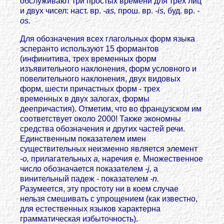
обслуживают три простых времени для трех лиц
и двух чисел: наст. вр.
-as,
прош. вр.
-is,
буд. вр.
-
os.
Для обозначения всех глагольных форм языка
эсперанто используют 15 формантов
(инфинитива, трех временных форм
изъявительного наклонения, форм условного и
повелительного наклонения, двух видовых
форм, шести причастных форм - трех
временных в двух залогах, формы
деепричастия). Отметим, что во французском им
соответствует около 2000! Также экономны
средства обозначения и других частей речи.
Единственным показателем имен
существительных неизменно является элемент
-о,
прилагательных
а,
наречия
е.
Множественное
число обозначается показателем
-j,
a
винительный падеж - показателем
-n.
Разумеется, эту простоту ни в коем случае
нельзя смешивать с упрощением (как известно,
для естественных языков характерна
грамматическая избыточность).