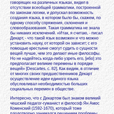
говорящих на различных языках, видел в
отсутствии всеобщей грамматики, построенной
по законам логики, и допускал возможность
создания языка, в котором было бы, скажем, по
одному способу спряжения, склонения и
словообразования. Такая грамматика не знала
бы никаких исключений. «Итак, я считаю, - писал
Декарт, - что такой язык возможен и что можно
установить науку, от которой он зависит; с его
помощью крестьяне смогут судить о сущности
вещей лучше, чем это делают иные философы.
Но не надейтесь когда-либо узреть его, [ибо] это
предполагает великие перемены в порядке
вещей» [Descartes, с. 82]. Как видим, в отличие
от многих своих предшественников Декарт
осуществление идеи единого языка
обусловливал необходимостью больших
социальных перемен в обществе.
Интересно, что с Декартом был знаком великий
чешский педагог-гуманист и философ Ян Амос
Коменский (1592-1670), который тоже
плодотворно занимался решением проблемы