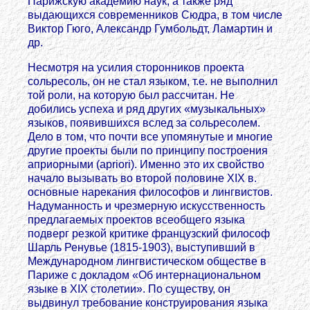
Парижскую академию наук, а также ряд
выдающихся современников Сюдра, в том числе
Виктор Гюго, Александр Гумбольдт, Ламартин и
др.
Несмотря на усилия сторонников проекта
сольресоль, он не стал языком, т.е. не выполнил
той роли, на которую был рассчитан. Не
добились успеха и ряд других «музыкальных»
языков, появившихся вслед за сольресолем.
Дело в том, что почти все упомянутые и многие
другие проекты были по принципу построения
априорными (apriori). Именно это их свойство
начало вызывать во второй половине XIX в.
основные нарекания философов и лингвистов.
Надуманность и чрезмерную искусственность
предлагаемых проектов всеобщего языка
подверг резкой критике французский философ
Шарль Ренувье (1815-1903), выступивший в
Международном лингвистическом обществе в
Париже с докладом «Об интернациональном
языке в XIX столетии». По существу, он
выдвинул требование конструирования языка