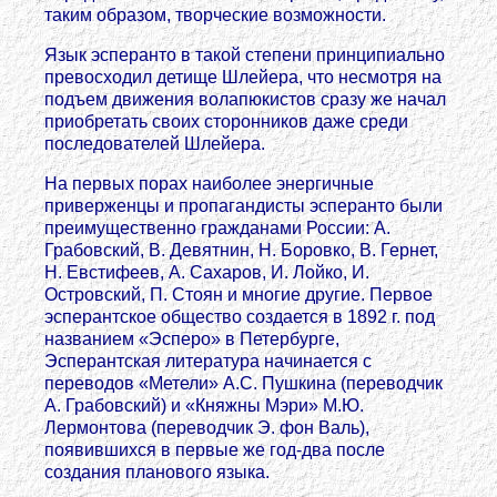
таким образом, творческие возможности.
Язык эсперанто в такой степени принципиально
превосходил детище Шлейера, что несмотря на
подъем движения волапюкистов сразу же начал
приобретать своих сторонников даже среди
последователей Шлейера.
На первых порах наиболее энергичные
приверженцы и пропагандисты эсперанто были
преимущественно гражданами России: А.
Грабовский, В. Девятнин, Н. Боровко, В. Гернет,
Н. Евстифеев, А. Сахаров, И. Лойко, И.
Островский, П. Стоян и многие другие. Первое
эсперантское общество создается в 1892 г. под
названием «Эсперо» в Петербурге,
Эсперантская литература начинается с
переводов «Метели» А.С. Пушкина (переводчик
А. Грабовский) и «Княжны Мэри» М.Ю.
Лермонтова (переводчик Э. фон Валь),
появившихся в первые же год-два после
создания планового языка.