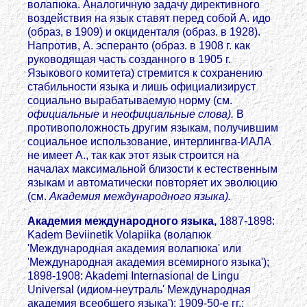
волапюка. Аналогичную задачу директивного
воздействия на язык ставят перед собой А. идо
(образ, в 1909) и окциденталя (образ. в 1928).
Напротив, А. эсперанто (образ. в 1908 г. как
руководящая часть созданного в 1905 г.
Языкового комитета) стремится к сохранению
стабильности языка и лишь официализируст
социально вырабатываемую норму (см.
официальные
и
неофициальные слова).
В
противоположность другим языкам, получившим
социальное использование, интерлингва-ИАЛА
не имеет А., так как этот язык строится на
началах максимальной близости к естественным
языкам и автоматически повторяет их эволюцию
(см.
Академия международного языка).
Академия международного языка,
1887-1898:
Kadem Beviinetik Volapiika (волапюк
'Международная академия волапюка' или
'Международная академия всемирного языка');
1898-1908: Akademi Internasional de Lingu
Universal (идиом-неутраль' Международная
академия всеобщего языка'); 1909-50-е гг.: