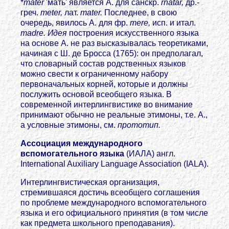
*
mater
'мать' является А. для санскр.
rnatar,
др.-
греч.
meter,
лат.
mater.
Последнее, в свою
очередь, явилось А. для фр.
mеrе,
исп. и итал.
madre. Идея
построения искусственного языка
на основе А. не раз высказывалась теоретиками,
начиная с Ш. де Бросса (1765): он предполагал,
что словарный состав родственных языков
можно свести к ограниченному набору
первоначальных корней, которые и должны
послужить основой всеобщего языка. В
современной интерлингвистике во внимание
принимают обычно не реальные этимоны, т.е. А.,
а условные этимоны, см.
прототип.
Ассоциация международного
вспомогательного языка
(ИАЛА) англ.
International Auxiliary Language Association (IALA).
Интерлингвистическая организация,
стремившаяся достичь всеобщего соглашения
по проблеме международного вспомогательного
языка и его официального принятия (в том числе
как предмета школьного преподавания).