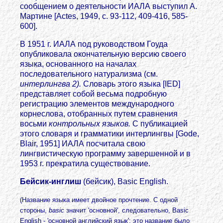
сообщением о деятельности ИАЛА выступил А.
Мартине [Actes, 1949, с. 93-112, 409-416, 585-
600].
В 1951 г. ИАЛА под руководством Гоуда
опубликовала окончательную версию своего
языка, основанного на началах
последовательного натурализма (см.
интерлингва 2).
Словарь этого языка [IED]
представляет собой весьма подробную
регистрацию элементов международного
корнеслова, отобранных путем сравнения
восьми
контрольных языков.
С публикацией
этого словаря и грамматики интерлингвы [Gode,
Blair, 1951] ИАЛА посчитала свою
лингвистическую программу завершенной и в
1953 г. прекратила существование.
Бейсик-инглиш
(бейсик), Basic English.
(Название языка имеет двойное прочтение. С одной
стороны,
basic
значит 'основной', следовательно, Basic
English - 'основной английский язык'; это название было