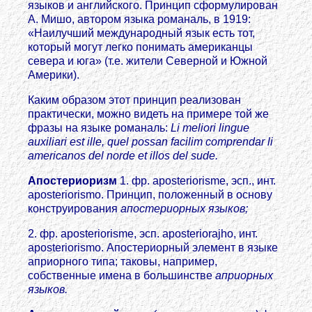
языков и английского. Принцип сформулирован
А. Мишо, автором языка романаль, в 1919:
«Наилучший международный язык есть тот,
который могут легко понимать американцы
севера и юга» (т.е. жители Северной и Южной
Америки).
Каким образом этот принцип реализован
практически, можно видеть на примере той же
фразы на языке романаль:
Li meliori lingue
auxiliari est ille, quel possan facilim comprendar li
americanos del norde et illos del sude.
Апостериоризм
1. фр. aposteriorisme, эсп., инт.
aposteriorismo. Принцип, положенный в основу
конструирования
апостериорных языков;
2. фр. aposteriorisme, эсп. aposteriorajho, инт.
aposteriorismo. Апостериорный элемент в языке
априорного типа; таковы, например,
собственные имена в большинстве
априорных
языков.