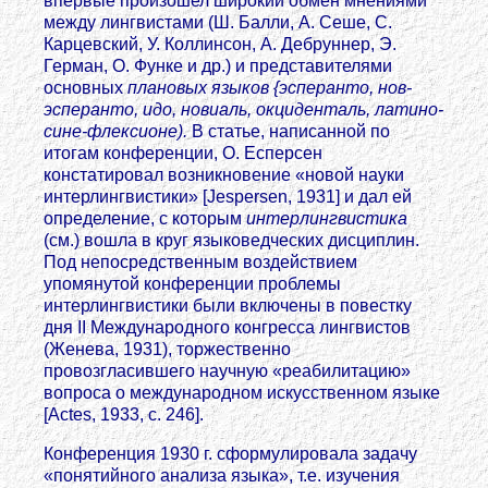
впервые произошел широкий обмен мнениями
между лингвистами (Ш. Балли, А. Сеше, С.
Карцевский, У. Коллинсон, А. Дебруннер, Э.
Герман, О. Функе и др.) и представителями
основных
плановых языков {эсперанто, нов-
эсперанто, идо, новиаль, окциденталь, латино-
сине-флексионе).
В статье, написанной по
итогам конференции, О. Есперсен
констатировал возникновение «новой науки
интерлингвистики» [Jespersen, 1931] и дал ей
определение, с которым
интерлингвистика
(см.) вошла в круг языковедческих дисциплин.
Под непосредственным воздействием
упомянутой конференции проблемы
интерлингвистики были включены в повестку
дня II Международного конгресса лингвистов
(Женева, 1931), торжественно
провозгласившего научную «реабилитацию»
вопроса о международном искусственном языке
[Actes, 1933, с. 246].
Конференция 1930 г. сформулировала задачу
«понятийного анализа языка», т.е. изучения