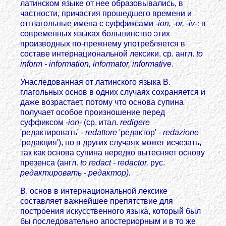
латинском языке от нее образовывались, в
частности, причастия прошедшего времени и
отглагольные имена с суффиксами
-ion, -or, -iv-;
в
современных языках большинство этих
производных по-прежнему употребляется в
составе интернациональной лексики, ср. англ.
to
inform - information, informator, informative.
Унаследованная от латинского языка В.
глагольных основ в одних случаях сохраняется и
даже возрастает, потому что основа супина
получает особое произношение перед
суффиксом
-ion-
(ср. итал.
redigere
'редактировать' -
redattore
'редактор' -
rеdazione
'редакция'), но в других случаях может исчезать,
так как основа супина нередко вытесняет основу
презенса (англ.
to redact - redactor,
рус.
редактировать - редактор).
В. основ в интернациональной лексике
составляет важнейшее препятствие для
построения искусственного языка, который был
бы последовательно апостериорным и в то же