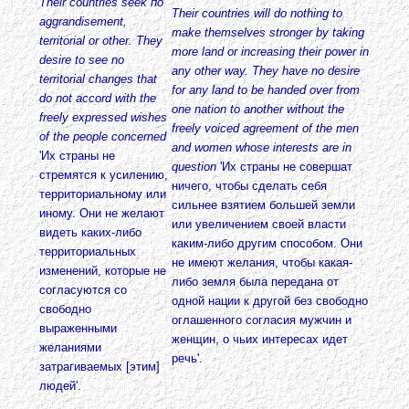
Their countries seek по
Their countries will do nothing to
aggrandisement,
make themselves stronger by taking
territorial or other. They
more land or increasing their power in
desire to see no
any other way. They have no desire
territorial changes that
for any land to be handed over from
do not accord with the
one nation to another without the
freely expressed wishes
freely
voiced agreement of the men
of the peopl
e concerned
and women whose interests are in
'Их страны не
question
'Их страны не совершат
стремятся к усилению,
ничего, чтобы сделать себя
территориальному или
сильнее взятием большей земли
иному. Они не желают
или увеличением своей власти
видеть каких-либо
каким-либо другим способом. Они
территориальных
не имеют желания, чтобы какая-
изменений, которые не
либо земля была передана от
согласуются со
одной нации к другой без свободно
свободно
оглашенного согласия мужчин и
выраженными
женщин, о чьих интересах идет
желаниями
речь'.
затрагиваемых [этим]
людей'.