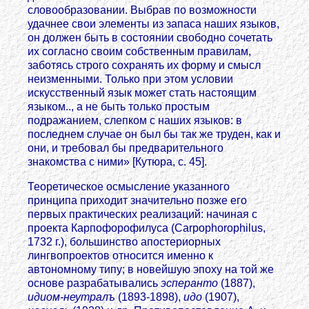
словообразовании. Выбрав по возможности
удачнее свои элементы из запаса наших языков,
он должен быть в состоянии свободно сочетать
их согласно своим собственным правилам,
заботясь строго сохранять их форму и смысл
неизменными. Только при этом условии
искусственный язык может стать настоящим
языком.., а не быть только простым
подражанием, слепком с наших языков: в
последнем случае он был бы так же труден, как и
они, и требовал бы предварительного
знакомства с ними» [Кутюра, с. 45].
Теоретическое осмысление указанного
принципа приходит значительно позже его
первых практических реализаций: начиная с
проекта Карпофорофилуса (Carpophorophilus,
1732 г.), большинство апостериорных
лингвопроектов относится именно к
автономному типу; в новейшую эпоху на той же
основе разрабатывались
эсперанто
(1887),
идиом-неутралъ
(1893-1898),
идо
(1907),