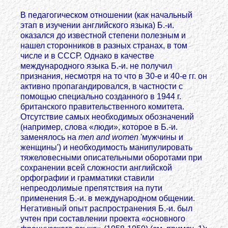
В педагогическом отношении (как начальный
этап в изучении английского языка) Б.-и.
оказался до известной степени полезным и
нашел сторонников в разных странах, в том
числе и в СССР. Однако в качестве
международного языка Б.-и. не получил
признания, несмотря на то что в З0-е и 40-е гг. он
активно пропагандировался, в частности с
помощью специально созданного в 1944 г.
британского правительственного комитета.
Отсутствие самых необходимых обозначений
(например, слова «люди», которое в Б.-и.
заменялось на
men and women
'мужчины и
женщины') и необходимость манипулировать
тяжеловесными описательными оборотами при
сохранении всей сложности английской
орфографии и грамматики ставили
непреодолимые препятствия на пути
применения Б.-и. в международном общении.
Негативный опыт распространения Б.-и. был
учтен при составлении проекта «основного