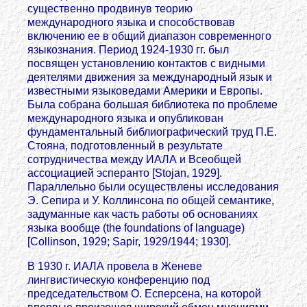
существенно продвинув теорию
международного языка и способствовав
включению ее в общий диапазон современного
языкознания. Период 1924-1930 гг. был
посвящен установлению контактов с видными
деятелями движения за международный язык и
известными языковедами Америки и Европы.
Была собрана большая библиотека по проблеме
международного языка и опубликован
фундаментальный библиографический труд П.Е.
Стояна, подготовленный в результате
сотрудничества между ИАЛА и Всеобщей
ассоциацией эсперанто [Stojan, 1929].
Параллельно были осуществлены исследования
Э. Сепира и У. Коллинсона по общей семантике,
задуманные как часть работы об основаниях
языка вообще (the foundations of language)
[Collinson, 1929; Sapir, 1929/1944; 1930].
В 1930 г. ИАЛА провела в Женеве
лингвистическую конференцию под
председательством О. Есперсена, на которой