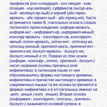
префиксов (
кон-
солидация -
кол
-лекция
-
ком-
позиция -
кор-
реляция), суффиксов (натур
-аль-
ный - молекул
-яр-
ный) и корней (абс-
траг-
ировать - абс-
тракт
-ный - абс-
тракц-
ия). Часто
встречается также В. глагольных основ в словах
латинского происхождения:
информ-
ировать,
информ
-ант
-
информат
-ор,
информат
-ивный;
констру
-ировать
-
конструкт
-op,
конструкт
-
ивный;
оппон
-ировать,
оппон
-ент
-
оппозиц
-ия,
оппозиц
-ионный;
претенд
-овать,
претенд
-ент
-
претенз
-ия;
дискут
-ировать
-
дискусс
-ия,
дискусс
-ионный
и т.п. Первая из этих основ
(информ-, констру-, оппон-, претенд-, дискут-)
носит название основы презенса (или
инфинитива): в латинском языке от нее
образовывались формы настоящего времени,
инфинитива и причастия настоящего времени; в
современных языках та же основа встречается в
формах инфинитива и в отглагольных именах на
-ант, -анция {-ент, -енция).
Вторая основа
(информат-, конструкт-, оппозиц-, претенз-,
дискусс-)
называется основой супина: в