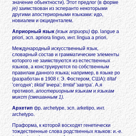
значение объектности). Этот предлог (в форме
jе)
заимствован из эсперанто некоторыми
другими апостериорными языками: идо,
новиалем и окциденталем.
Априорный язык
(язык априори)
фр. langue a
priori, эсп. apriora lingvo, инт. lingua a priori.
Международный искусственный язык,
словарный состав и грамматические элементы
которого не заимствуются из естественных
языков, а конструируются по собственным
правилам данного языка; например, в языке ро
(разработан в 1908 г. Э. Фостером, США):
tiltaf
'сегодня';
tiktaf
'вчера';
timtaf
'завтра'. А.я
противоп.
апостериорным языкам
и
языкам
микст (смешанным 1).
Архетип
фр. archetype, эсп. arketipo, инт.
archetypo.
Праформа, к которой восходят генетически
тождественные слова родственных языков: и.-е.