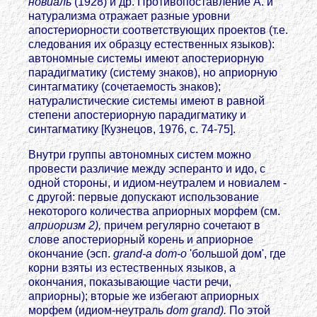
новиаль
(1928) и др. Противопоставление А. и
натурализма отражает разные уровни
апостериорности соответствующих проектов (т.е.
следования их образцу естественных языков):
автономные системы имеют апостериорную
парадигматику (систему знаков), но априорную
синтагматику (сочетаемость знаков);
натуралистические системы имеют в равной
степени апостериорную парадигматику и
синтагматику [Кузнецов, 1976, с. 74-75].
Внутри группы автономных систем можно
провести различие между эсперанто и идо, с
одной стороны, и идиом-неутралем и новиалем -
с другой: первые допускают использование
некоторого количества априорных морфем (см.
априоризм 2),
причем регулярно сочетают в
слове апостериорный корень и априорное
окончание (эсп.
grand-a dom-o
'большой дом', где
корни взяты из естественных языков, а
окончания, показывающие части речи,
априорны); вторые же избегают априорных
морфем (идиом-неутраль
dom grand).
По этой