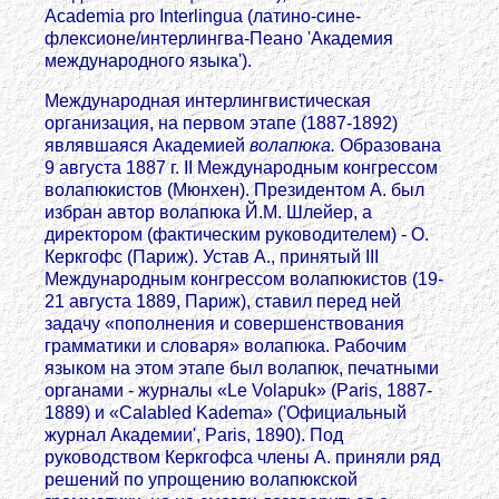
Academia pro Interlingua (латино-сине-
флексионе/интерлингва-Пеано 'Академия
международного языка').
Международная интерлингвистическая
организация, на первом этапе (1887-1892)
являвшаяся Академией
волапюка.
Образована
9 августа 1887 г. II Международным конгрессом
волапюкистов (Мюнхен). Президентом А. был
избран автор волапюка Й.М. Шлейер, а
директором (фактическим руководителем) - О.
Керкгофс (Париж). Устав А., принятый III
Международным конгрессом волапюкистов (19-
21 августа 1889, Париж), ставил перед ней
задачу «пополнения и совершенствования
грамматики и словаря» волапюка. Рабочим
языком на этом этапе был волапюк, печатными
органами - журналы «Le Volapuk» (Paris, 1887-
1889) и «Calabled Kadema» ('Официальный
журнал Академии', Paris, 1890). Под
руководством Керкгофса члены А. приняли ряд
решений по упрощению волапюкской