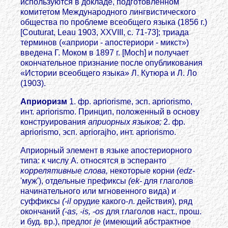
используются в докладе, подготовленном
комитетом Международного лингвистического
общества по проблеме всеобщего языка (1856 г.)
[Couturat, Leau 1903, XXVIII, с. 71-73]; триада
терминов («априори - апостериори - микст»)
введена Г. Моком в 1897 г. [Moch] и получает
окончательное признание после опубликования
«Истории всеобщего языка» Л. Кутюра и Л. Ло
(1903).
Априоризм
1. фр. apriorisme, эсп. apriorismo,
инт. apriorismo. Принцип, положенный в основу
конструирования
априорных языков;
2. фр.
apriorismo, эсп. apriorajho, инт. apriorismo.
Априорный элемент в языке апостериорного
типа: к числу А. относятся в эсперанто
коррелятивные слова,
некоторые корни
(edz-
'муж'), отдельные префиксы
(еk-
для глаголов
начинательного или мгновенного вида) и
суффиксы
(-il
орудие какого-л. действия), ряд
окончаний
(-as, -is, -os
для глаголов наст., прош.
и буд. вр.), предлог
jе
(имеющий абстрактное