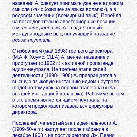
названии А. следует понимать уже не в видовом
смысле (как обозначение языка волапюк), а в
родовом значении ('всемирный язык'). Перейдя
на последовательно апостериорные позиции
(см.
апостериоризм),
А. создает новый
международный язык, получивший название
идиом-неутраль.
С
избранием (май 1898) третьего директора
(М.А.Ф. Хоумс, США) А. меняет название и
приступает (с 1902 г.) к активной пропаганде
идиом-неутраля. На третьем этапе своей
деятельности (1898- 1908) А. превращается в
высшую языковую инстанцию идиом-неутраля
(подобно тому как на первом этапе она была
высшей инстанцией волапюка). Рабочим языком
в это время является идиом-неутраль, на
котором продолжают издаваться циркуляры
директора.
Последний, четвертый этап в деятельности А.
(1909-50-е гг.) наступает после избрания в
декабре 1908 г. на пост директора Дж. Пеано