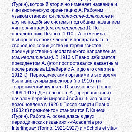
(Турин), который вторично изменяет название и
лингвистическую ориентацию А. Рабочим
языком становятся
латино-сине-флексионе
и
другие подобные системы под общим названием
«интерлингва» (см.
интерлингва 1).
По
предложению Пеано в 1910 г. А. отменила
выборность своих членов и превратилась в
свободное сообщество интерлингвистов
преимущественно неолатинского направления
(см.
неолатинизм).
В 1913 г. Пеано избирается
президентом А. (этот пост оставался вакантным
после разрыва Шлейера с А. и до его смерти в
1912 г.). Периодическими органами в это время
были циркуляры директора (по 1910 г.) и
теоретический журнал «Discussiones» (Torino,
1909-1913). Деятельность А., прервавшаяся с
началом первой мировой войны, была вновь
возобновлена в 1920 г. После смерти Пеано
(1932 г.) президентом становится Г. Канези
(Турин). Работа А. освещалась в двух
периодических изданиях - «Academia pro
Interlingua» (Torino, 1921-1927) и «Schola et vita»