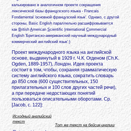
калькировано в аналогичном проекте сокращения
лексической базы французского языка - Francais
Fondamental 'основной французский язык'. Однако, с другой
стороны, Basic English параллельно расшифровывается
как
B
ritish
A
merican
S
cientific
I
nternational
C
ommercial
English 'Британско-американский научный международный
коммерческий английский язык'.)
Проект международного языка на английской
основе, выдвинутый в 1929 г. Ч.К. Огденом (Ch.K.
Ogden, 1889-1957), Лондон. Идея проекта
состоит в том, чтобы, сохраняя грамматическую
систему английского языка, сократить словарь
до 850 слов (600 существительных, 150
прилагательных и 100 слов других частей речи),
а при передаче недостающих понятий
пользоваться описательными оборотами. Ср.
[Jacob, с. 122]:
Исходный английский
текст
Тот же текст на бейсик-инглиш