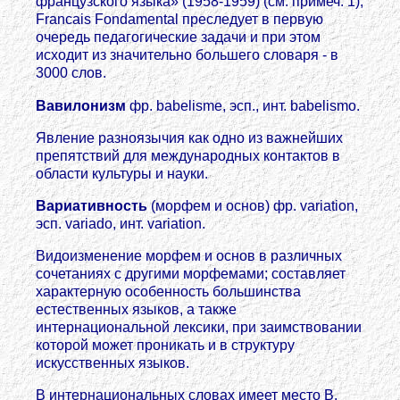
французского языка» (1958-1959) (см. примеч. 1);
Francais Fondamental преследует в первую
очередь педагогические задачи и при этом
исходит из значительно большего словаря - в
3000 слов.
Вавилонизм
фр. babelisme, эсп., инт. babelismo.
Явление разноязычия как одно из важнейших
препятствий для международных контактов в
области культуры и науки.
Вариативность
(морфем и основ) фр. variation,
эсп. variado, инт. variation.
Видоизменение морфем и основ в различных
сочетаниях с другими морфемами; составляет
характерную особенность большинства
естественных языков, а также
интернациональной лексики, при заимствовании
которой может проникать и в структуру
искусственных языков.
В интернациональных словах имеет место В.