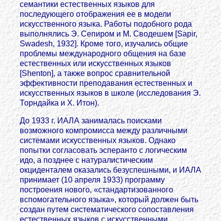
семантики естественных языков для
последующего отображения ее в модели
искусственного языка. Работы подобного рода
выполнялись Э. Сепиром и М. Сводешем [Sapir,
Swadesh, 1932]. Кроме того, изучались общие
проблемы международного общения на базе
естественных или искусственных языков
[Shenton], а также вопрос сравнительной
эффективности преподавания естественных и
искусственных языков в школе (исследования Э.
Торндайка и X. Итон).
До 1933 г. ИАЛА занималась поисками
возможного компромисса между различными
системами искусственных языков. Однако
попытки согласовать эсперанто с логическим
идо, а позднее с натуралистическим
окциденталем оказались безуспешными, и ИАЛА
принимает (10 апреля 1933) программу
построения нового, «стандартизованного
вспомогательного языка», который должен быть
создан путем систематического сопоставления
естественных языков с искусственными,