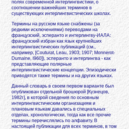
полях современной интерлингвистики, о
соотношении важнейших терминов в
существующих интерлингвистических школах.
Термины на русском языке снабжены (за
редкими исключениями) переводами на
французский, эсперанто и интерлингву-ИАЛА:
французский избран как язык крупнейших
интерлингвистических публикаций (см.,
например, [Couturat, Leau, 1903; 1907; Monnerot-
Dumaine, I960]), эсперанто и интерлингва - как
представляющие полярные
интерлингвистические концепции. Эпизодически
приводятся также термины и на других языках.
Данный словарь в своем первом варианте был
опубликован отдельной брошюрой [Кузнецов,
1982г], в которой сведения по основным
интерлингвистическим организациям и
плановым языкам давались в специальных
отделах, хронологически, тогда как все прочие
термины перечислялись по алфавиту. В
настоящей публикации для всех терминов, в том