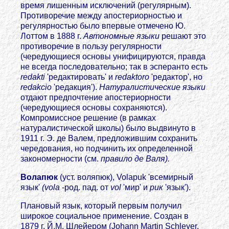
время лишенным исключений (регулярным).
Противоречие между апостериорностью и
регулярностью было впервые отмечено Ю.
Лоттом в 1888 г.
Автономные языки
решают это
противоречие в пользу регулярности
(чередующиеся основы унифицируются, правда
не всегда последовательно; так в эсперанто есть
redakti
'редактировать' и
redaktoro
'редактор', но
redakcio
'редакция').
Натуралистические языки
отдают предпочтение апостериорности
(чередующиеся основы сохраняются).
Компромиссное решение (в рамках
натуралистической школы) было выдвинуто в
1911 г. Э. де Валем, предложившим сохранить
чередования, но подчинить их определенной
закономерности (см.
правило де Валя).
Волапюк
(уст. воляпюк), Volapuk 'всемирный
язык'
(vola
-род. пад. от
vol
'мир' и
рuк
'язык').
Плановый язык, который первым получил
широкое социальное применение. Создан в
1879 г. Й.М. Шлейером (Johann Martin Schleyer,