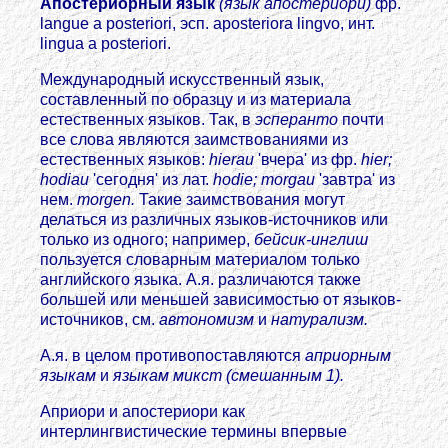
Апостериорный язык
(язык апостериори)
фр.
langue a posteriori, эсп. aposteriora lingvo, инт.
lingua a posteriori.
Международный искусственный язык,
составленный по образцу и из материала
естественных языков. Так, в
эсперанто
почти
все слова являются заимствованиями из
естественных языков:
hierau
'вчера' из фр.
hier;
hodiau
'сегодня' из лат.
hodie; morgau
'завтра' из
нем.
morgen.
Такие заимствования могут
делаться из различных языков-источников или
только из одного; например,
бейсик-инглиш
пользуется словарным материалом только
английского языка. А.я. различаются также
большей или меньшей зависимостью от языков-
источников, см.
автономизм
и
натурализм.
А.я. в целом противопоставляются
априорным
языкам
и
языкам микст (смешанным 1).
Априори и апостериори как
интерлингвистические термины впервые