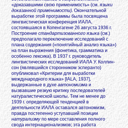
«доказавшими свою применимость» (см.
языки
доказанной применимости).
Окончательной
выработке этой программы была посвящена
лингвистическая конференция ИАЛА,
состоявшаяся в Копенгагене 26 августа 1936 г.
Построение
стандартизованного языка
(см.)
предполагало переключение исследований с
плана содержания («понятийный анализ языка»)
на план выражения (фонетика, грамматика и
особенно лексика). В 1937 г. руководитель
лингвистических исследований ИАЛА У. Коллин-
сон (являвшийся сторонником эсперанто)
опубликовал «Критерии для выработки
международного языка» [IALA, 1937],
выдержанные в духе
автономизма
и
вызвавшие резкую критику последователей
натуралистической школы. Тем не менее до
1939 г. определяющей тенденцией в
деятельности ИАЛА оставался автономизм,
правда постепенно уступавший позиции
натурализму
по мере составления полного
свода интернационализмов; эта работа