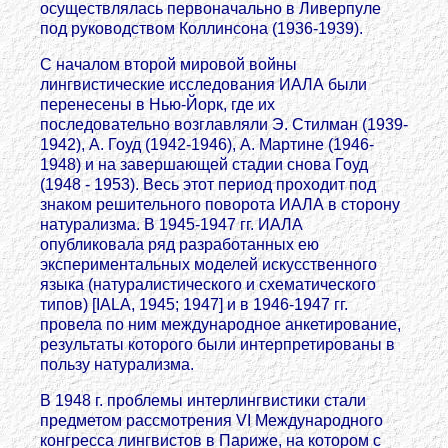
осуществлялась первоначально в Ливерпуле
под руководством Коллинсона (1936-1939).
С началом второй мировой войны
лингвистические исследования ИАЛА были
перенесены в Нью-Йорк, где их
последовательно возглавляли Э. Стилман (1939-
1942), А. Гоуд (1942-1946), А. Мартине (1946-
1948) и на завершающей стадии снова Гоуд
(1948 - 1953). Весь этот период проходит под
знаком решительного поворота ИАЛА в сторону
натурализма. В 1945-1947 гг. ИАЛА
опубликовала ряд разработанных ею
экспериментальных моделей искусственного
языка (натуралистического и схематического
типов) [IALA, 1945; 1947] и в 1946-1947 гг.
провела по ним международное анкетирование,
результаты которого были интерпретированы в
пользу натурализма.
В 1948 г. проблемы интерлингвистики стали
предметом рассмотрения VI Международного
конгресса лингвистов в Париже, на котором с