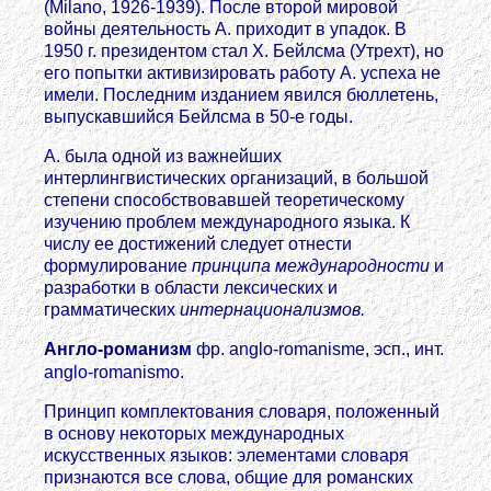
(Milano, 1926-1939). После второй мировой
войны деятельность А. приходит в упадок. В
1950 г. президентом стал X. Бейлсма (Утрехт), но
его попытки активизировать работу А. успеха не
имели. Последним изданием явился бюллетень,
выпускавшийся Бейлсма в 50-е годы.
А. была одной из важнейших
интерлингвистических организаций, в большой
степени способствовавшей теоретическому
изучению проблем международного языка. К
числу ее достижений следует отнести
формулирование
принципа международности
и
разработки в области лексических и
грамматических
интернационализмов.
Англо-романизм
фр. anglo-romanisme, эсп., инт.
anglo-romanismo.
Принцип комплектования словаря, положенный
в основу некоторых международных
искусственных языков: элементами словаря
признаются все слова, общие для романских