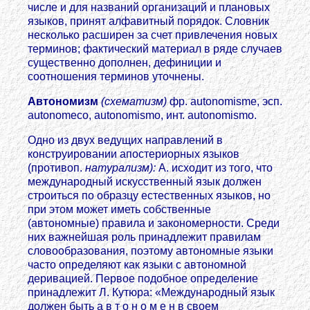
числе и для названий организаций и плановых
языков, принят алфавитный порядок. Словник
несколько расширен за счет привлечения новых
терминов; фактический материал в ряде случаев
существенно дополнен, дефиниции и
соотношения терминов уточнены.
Автономизм
(схематизм)
фр. autonomisme, эсп.
autonomeco, autonomismo, инт. autonomismo.
Одно из двух ведущих направлений в
конструировании апостериорных языков
(противоп.
натурализм):
А. исходит из того, что
международный искусственный язык должен
строиться по образцу естественных языков, но
при этом может иметь собственные
(автономные) правила и закономерности. Среди
них важнейшая роль принадлежит правилам
словообразования, поэтому автономные языки
часто определяют как языки с автономной
деривацией. Первое подобное определение
принадлежит Л. Кутюра: «Международный язык
должен быть а в т о н о м е н в своем