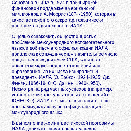
Основана в США в 1924 г. при широкой
финансовой поддержке американской
миллионерши А. Моррис (1874-1950), которая в
качестве почетного секретаря фактически
направляла деятельность ИАЛА.
С целью ознакомить общественность с
проблемой международного вспомогательного
языка и добиться его официализации ИАЛА
привлекла к сотрудничеству значительное число
общественных деятелей США, занятых в
области международных отношений или
образования. Из их числа избирались и
президенты ИАЛА (Э. Бэбкок, 1924-1935; Дж.
Финли, 1936-1940; С. Дагген, 1940-1950).
Несмотря на ряд частных успехов (например,
установление консультативных отношений с
ЮНЕСКО), ИАЛА не смогла выполнить свою
программу, касающуюся официализации
международного языка.
В выполнении же лингвистической программы
ИАЛА добилась значительных успехов,