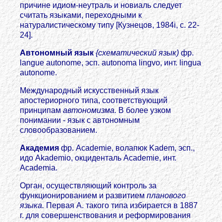
причине идиом-неутраль и новиаль следует
считать языками, переходными к
натуралистическому типу [Кузнецов, 1984i, с. 22-
24].
Автономный язык
{схематический язык)
фр.
langue autonome, эсп. autonoma lingvo, инт. lingua
autonome.
Международный искусственный язык
апостериорного типа, соответствующий
принципам
автономизма.
В более узком
понимании - язык с автономным
словообразованием.
Академия
фр. Academie, волапюк Kadem, эсп.,
идо Akademio, окциденталь Academie, инт.
Academia.
Орган, осуществляющий контроль за
функционированием и развитием
планового
языка.
Первая А. такого типа избирается в 1887
г. для совершенствования и реформирования