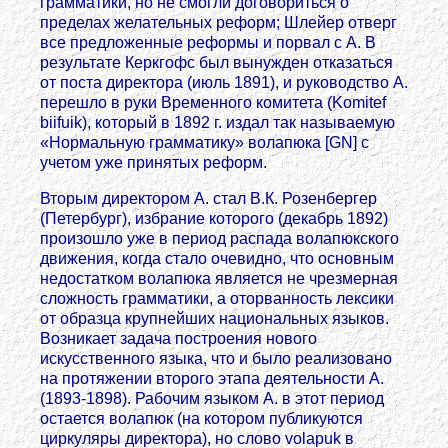
грамматики, но не смогли договориться о
пределах желательных реформ; Шлейер отверг
все предложенные реформы и порвал с А. В
результате Керкгофс был вынужден отказаться
от поста директора (июль 1891), и руководство А.
перешло в руки Временного комитета (Komitef
biifuik), который в 1892 г. издал так называемую
«Нормальную грамматику» волапюка [GN] с
учетом уже принятых реформ.
Вторым директором А. стал В.К. Розенбергер
(Петербург), избрание которого (декабрь 1892)
произошло уже в период распада волапюкского
движения, когда стало очевидно, что основным
недостатком волапюка является не чрезмерная
сложность грамматики, а оторванность лексики
от образца крупнейших национальных языков.
Возникает задача построения нового
искусственного языка, что и было реализовано
на протяжении второго этапа деятельности А.
(1893-1898). Рабочим языком А. в этот период
остается волапюк (на котором публикуются
циркуляры директора), но слово volapuk в