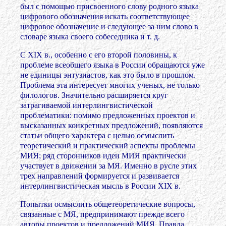
был с помощью присвоенного слову родного языка
цифрового обозначения искать соответствующее
цифровое обозначение и следующее за ним слово в
словаре языка своего собеседника и т. д.
С XIX в., особенно с его второй половины, к
проблеме всеобщего языка в России обращаются уже
не единицы энтузиастов, как это было в прошлом.
Проблема эта интересует многих ученых, не только
филологов. Значительно расширяется круг
затрагиваемой интерлингвистической
проблематики: помимо предложенных проектов и
высказанных конкретных предложений, появляются
статьи общего характера с целью осмыслить
теоретический и практический аспекты проблемы
МИЯ; ряд сторонников идеи МИЯ практически
участвует в движении за МЯ. Именно в русле этих
трех направлений формируется и развивается
интерлингвистическая мысль в России XIX в.
Попытки осмыслить общетеоретические вопросы,
связанные с МЯ, предпринимают прежде всего
авторы проектов и предложений МИЯ. Правда,