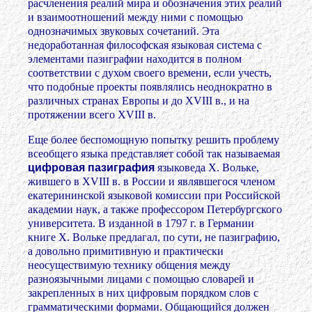
расчленения реалий мира и обозначения этих реалий
и взаимоотношений между ними с помощью
однозначимых звуковых сочетаний. Эта
недоработанная философская языковая система с
элементами пазиграфии находится в полном
соответствии с духом своего времени, если учесть,
что подобные проекты появлялись неоднократно в
различных странах Европы и до XVIII в., и на
протяжении всего XVIII в.
Еще более беспомощную попытку решить проблему
всеобщего языка представляет собой так называемая
цифровая пазиграфия
языковеда X. Вольке,
жившего в XVIII в. в России и являвшегося членом
екатерининской языковой комиссии при Российской
академии наук, а также профессором Петербургского
университета. В изданной в 1797 г. в Германии
книге X. Вольке предлагал, по сути, не пазиграфию,
а довольно примитивную и практически
неосуществимую технику общения между
разноязычными лицами с помощью словарей и
закрепленных в них цифровым порядком слов с
грамматическими формами. Общающийся должен