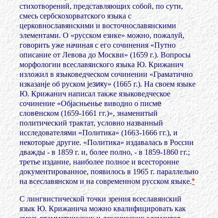
стихотворений, представляющих собой, по сути,
смесь сербскохорватского языка с
церковнославянскими и восточнославянскими
элементами. О «русском езике» можно, пожалуй,
говорить уже начиная с его сочинения «Путно
описание от Левова до Москви» (1659 г.). Вопросы
морфологии всеславянского языка Ю. Крижанич
изложил в языковедческом сочинении «Граматично
изказан
j
е об руском je
зик
y» (1665 г.). На своем языке
Ю. Крижанич написал также языковедческое
сочинение «Об
j
асньен
ь
е виводно о писм
е
слов
е
нском (1659-1661 гг.)», знаменитый
политический трактат, условно названный
исследователями «Политика» (1663-1666 гг.), и
некоторые другие. «Политика» издавалась в России
дважды - в 1859 г. и, более полно, -
в 1859-1860 гг.;
третье издание, наиболее полное и всесторонне
документированное, появилось в 1965 г. параллельно
на всеславянском и на современном русском языке.
*
С лингвистической точки зрения всеславянский
язык Ю. Крижанича можно квалифицировать как