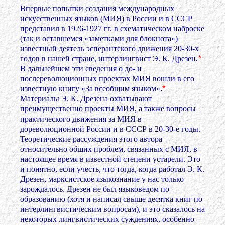
Впервые попытки создания международных
искусственных языков (МИЯ) в России и в СССР
представил в 1926-1927 гг. в схематическом наброске
(так и оставшемся «заметками для блокнота»)
известный деятель эсперантского движения 20-30-х
годов в нашей стране, интерлингвист Э. К. Дрезен
.
*
В дальнейшем эти сведения о до- и
послереволюционных проектах МИЯ вошли в его
известную книгу «За всеобщим языком»
.
*
Материалы Э. К. Дрезена охватывают
преимущественно проекты МИЯ, а также вопросы
практического движения за МИЯ в
дореволюционной России и в СССР в 20-30-е годы.
Теоретические рассуждения этого автора
относительно общих проблем, связанных с МИЯ, в
настоящее время в известной степени устарели. Это
и понятно, если учесть, что тогда, когда работал Э. К.
Дрезен, марксистское языкознание у нас только
зарождалось. Дрезен не был языковедом по
образованию (хотя и написал свыше десятка книг по
интерлингвистическим вопросам), и это сказалось на
некоторых лингвистических суждениях, особенно