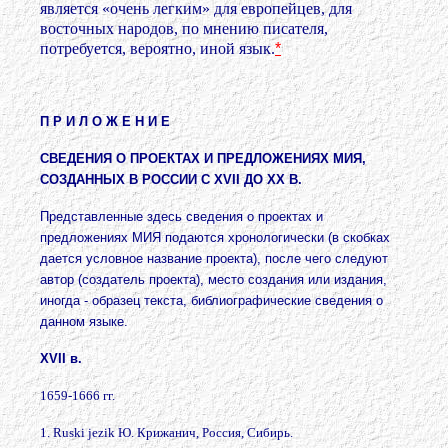
является «очень легким» для европейцев, для
восточных народов, по мнению писателя,
потребуется, вероятно, иной язык.
*
П Р И Л О Ж Е Н И Е
СВЕДЕНИЯ О ПРОЕКТАХ И ПРЕДЛОЖЕНИЯХ МИЯ,
СОЗДАННЫХ В РОССИИ С XVII ДО XX В.
Представленные здесь сведения о проектах и
предложениях МИЯ подаются хронологически (в скобках
дается условное название проекта), после чего следуют
автор (создатель проекта), место создания или издания,
иногда - образец текста, библиографические сведения о
данном языке.
XVII в.
1659-1666 гг.
1. Ruski jezik Ю. Крижанич, Россия, Сибирь.