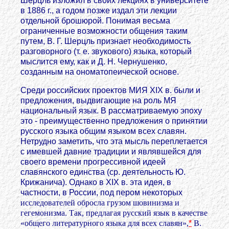
Шерцль изложил в своих лекциях в университете
в 1886 г., а годом позже издал эти лекции
отдельной брошюрой. Понимая весьма
ограниченные возможности общения таким
путем, В. Г. Шерцль признает необходимость
разговорного (т. е. звукового) языка, который
мыслится ему, как и Д. Н. Чернушенко,
созданным на ономатопеической основе.
Среди российских проектов МИЯ XIX в. были и
предложения, выдвигающие на роль МЯ
национальный язык. В рассматриваемую эпоху
это - преимущественно предложения о принятии
русского языка общим языком всех славян.
Нетрудно заметить, что эта мысль переплетается
с имевшей давние традиции и являвшейся для
своего времени прогрессивной идеей
славянского единства (ср. деятельность Ю.
Крижанича). Однако в XIX в. эта идея, в
частности, в России, под пером некоторых
исследователей обросла грузом шовинизма и
гегемонизма. Так, предлагая русский язык в качестве
«общего литературного языка для всех славян»,
*
В.