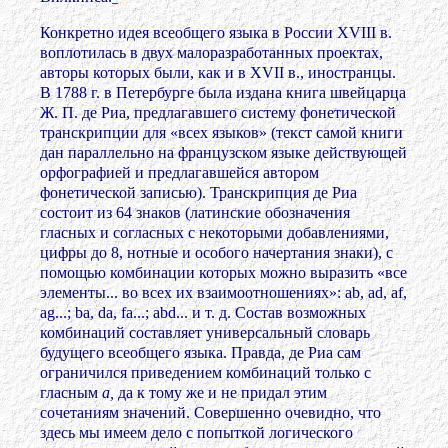
Конкретно идея всеобщего языка в России XVIII в.
воплотилась в двух малоразработанных проектах,
авторы которых были, как и в XVII в., иностранцы.
В 1788 г. в Петербурге была издана книга швейцарца
Ж. П. де Риа, предлагавшего систему фонетической
транскрипции для «всех языков» (текст самой книги
дан параллельно на французском языке действующей
орфографией и предлагавшейся автором
фонетической записью). Транскрипция де Риа
состоит из 64 знаков (латинские обозначения
гласных и согласных с некоторыми добавлениями,
цифры до 8, нотные и особого начертания знаки), с
помощью комбинации которых можно выразить «все
элементы... во всех их взаимоотношениях»: ab, ad, af,
ag...; ba, da, fa...; abd... и т. д. Состав возможных
комбинаций составляет универсальный словарь
будущего всеобщего языка. Правда, де Риа сам
ограничился приведением комбинаций только с
гласным
а,
да к тому же и не придал этим
сочетаниям значений. Совершенно очевидно, что
здесь мы имеем дело с попыткой логического