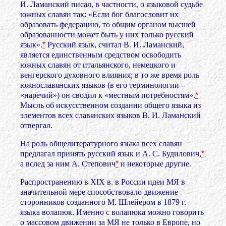
И. Ламанский писал, в частности, о языковой судьбе
южных славян так: «Если бог благословит их
образовать федерацию, то общим органом высшей
образованности может быть у них только русский
язык».
*
Русский язык, считал В. И. Ламанский,
является единственным средством освободить
южных славян от итальянского, немецкого и
венгерского духовного влияния; в то же время роль
южнославянских языков (в его терминологии -
«наречий») он сводил к «местным потребностям».
*
Мысль об искусственном создании общего языка из
элементов всех славянских языков В. И. Лама
н
ский
отвергал.
На роль общелитературного языка всех славян
предлагал принять русский язык и А. С. Будилович,
*
а вслед за ним А. Степович
*
и некоторые другие.
Распространению в XIX в. в России идеи МЯ в
значительной мере способствовало движение
сторонников созданного М. Шлейером в 1879 г.
языка волапюк. Именно с волапюка можно говорить
о массовом движении за МЯ не только в Европе, но