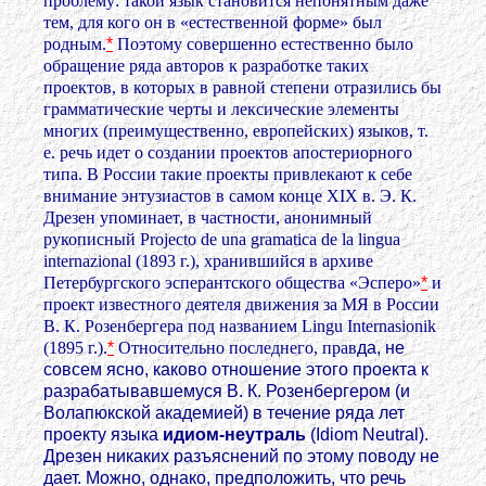
проблему: такой язык становится непонятным даже
тем, для кого он в «естественной форме» был
родным.
*
Поэтому совершенно естественно было
обращение ряда авторов к разработке таких
проектов, в которых в равной степени отразились бы
грамматические черты и лексические элементы
многих (преимущественно, европейских) языков, т.
е. речь идет о создании проектов апостериорного
типа. В России такие проекты привлекают к себе
внимание энтузиастов в самом конце XIX в. Э. К.
Дрезен упоминает, в частности, анонимный
рукописный Projecto de una gramatica de la lingua
internazional (1893 г.), хранившийся в архиве
Петербургского эсперантского общества «Эсперо»
*
и
проект известного деятеля движения за МЯ в России
В. К. Розенбергера под названием Lingu Internasionik
(1895 г.).
*
Относительно последнего, прав
да, не
совсем ясно, каково отношение этого проекта к
разрабатывавшемуся В. К. Розенбергером (и
Волапюкской академией) в течение ряда лет
проекту языка
идиом-неутраль
(Idiom Neutral).
Дрезен никаких разъяснений по этому поводу не
дает. Можно, однако, предположить, что речь