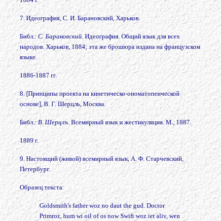
7. Идеография, С. И. Барановский, Харьков.
Библ.:
С. Барановский.
Идеография. Общий язык для всех
народов. Харьков, 1884; эта же брошюра издана на французском
языке.
1886-1887 гг.
8. [Принципы проекта на кинетическо-ономатопеической
основе], В. Г. Шерцль, Москва.
Библ.:
В. Шерцлъ.
Всемирный язык и жестикуляция. М., 1887.
1889 г.
9. Настоящий (живой) всемирный язык, А. Ф. Старчевский,
Петербург.
Образец текста:
Goldsmith's father woz no daut the gud. Doctor
Primroz, hum wi oil of os now Swift woz iet aliv, wen