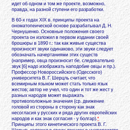
идет об одном и том же проекте, возможно,
правда, на разной ступени его разработки.
В 60-х годах XIX в. принципы проекта на
ономатопеической основе разрабатывал Д. Н.
Чернушенко. Основные положения своего
проекта он изложил в первом издании своей
брошюры в 1890 г.: так как живые существа
произносят звуки одинаково, эти звуки следует
обозначать начертаниями этих существ
(например, овца произносит
бе,
следовательно
звук [б] надо изображать наподобие овцы и пр.).
Профессор Новороссийского (Одесского)
университета В. Г. Шерцль считает, что
всемирным языком может стать только язык
жестов; автор не учел, что один и тот же жест у
разных народов может выражать
противоположные значения (ср. движение
головой из стороны в сторону как знак
несогласия у русских и ряда других европейских
народов и как знак согласия - у болгар).
*
Принципы этого кинетического проекта В. Г.