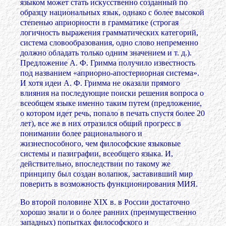
языком может стать искусственно созданный по
образцу национальных язык, однако с более высокой
степенью априорности в грамматике (строгая
логичность выражения грамматических категорий,
система словообразования, одно слово непременно
должно обладать только одним значением и т. д.).
Предложение А. Ф. Гримма получило известность
под названием «априорно-апостериорная система».
И хотя идеи А. Ф. Гримма не оказали прямого
влияния на последующие поиски решения вопроса о
всеобщем языке именно таким путем (предложение,
о котором идет речь, попало в печать спустя более 20
лет), все же в них отразился общий прогресс в
понимании более рационального и
жизнеспособного, чем философские языковые
системы и пазиграфии, всеобщего языка. И,
действительно, впоследствии по такому же
принципу был создан волапюк, заставивший мир
поверить в возможность функционирования МИЯ.
Во второй половине XIX в. в России достаточно
хорошо знали и о более ранних (преимущественно
западных) попытках философского и