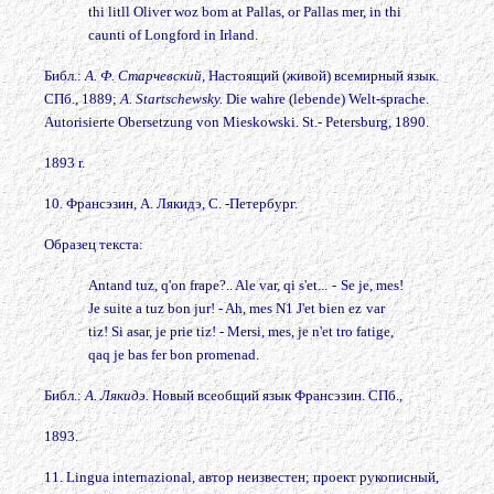
thi litll Oliver woz bom at Pallas, or Pallas mer, in thi
caunti of Longford in Irland.
Библ.:
А. Ф. Старчевский,
Настоящий (живой) всемирный язык.
СПб., 1889;
A. Startschewsky.
Die wahre (lebende) Welt-sprache.
Autorisierte Obersetzung von Mieskowski. St.- Petersburg, 1890.
1893 r.
10. Франсэзин, А. Лякидэ, С. -Петербург.
Образец текста:
Antand tuz, q'on frape?.. Ale var, qi s'et...
-
Se je, mes!
Je suite a tuz bon jur! - Ah, mes N1 J'et bien ez
var
tiz! Si asar, je prie tiz! - Mersi, mes, je n'et tro fatige,
qaq je bas fer bon promenad.
Библ.:
А. Лякидэ.
Новый всеобщий язык Франсэзин. СПб.,
1893.
11. Lingua internazional, автор неизвестен; проект рукописный,