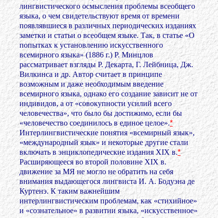
лингвистического осмысления проблемы всеобщего
языка, о чем свидетельствуют время от времени
появлявшиеся в различных периодических изданиях
заметки и статьи о всеобщем языке. Так, в статье «О
попытках к установлению искусственного
всемирного языка» (1886 г.) Р. Минцлов
рассматривает взгляды Р. Декарта, Г. Лейбница, Дж.
Вилкинса и др. Автор считает в принципе
возможным и даже необходимым введение
всемирного языка, однако его создание зависит не от
индивидов, а от «совокупности усилий всего
человечества», что было бы достижимо, если бы
«человечество соединилось в единое целое».
*
Интерлингвистические понятия «всемирный язык»,
«международный язык» и некоторые другие стали
включать в энциклопедические издания XIX в.
*
Расширяющееся во второй половине XIX в.
движение за МЯ не могло не обратить на себя
внимания выдающегося лингвиста И. А. Бодуэна де
Куртенэ. К таким важнейшим
интерлингвистическим проблемам, как «стихийное»
и «сознательное» в развитии языка, «искусственное»