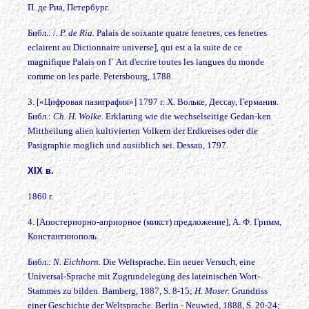
П. де Риа, Петербург.
Библ.: /.
P. de Ria.
Palais de soixante quatre fenetres, ces fenetres
eclairent au Dictionnaire universe], qui est a la suite de ce
magnifique Palais on Г Art d'ecrire toutes les langues du monde
comme on les parle. Petersbourg, 1788.
3. [«Цифровая пазиграфия»] 1797 г. X. Вольке, Дессау, Германия.
Библ.:
Ch. H. Wolke.
Erklarung wie die wechselseitige Gedan-ken
Mittheilung alien kultivierten Volkern der Erdkreises oder die
Pasigraphie moglich und ausiiblich sei. Dessau, 1797.
XIX в.
1860 r.
4. [Апостериорно-априорное (микст) предложение], А. Ф. Гримм,
Константинополь.
Библ.:
N. Eichhorn.
Die Weltsprache. Ein neuer Versuc
h
, eine
Universal-Sprache mit Zugrundelegung des lateinischen Wort-
Stammes zu bilden. Bamberg, 1887, S. 8-15;
H. Moser.
Grundriss
einer Geschichte der Weltsprache. Berlin - Neuwied, 1888, S. 20-24;