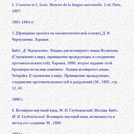
L. Couturat
et
L. Lean.
Histoire de la Jangue universelle. 2 ed. Paris,
1907.
1861-1864 гг.
5. [Принципы проекта на ономатопеической основе], Д. Н.
Чернушенко, Харьков.
Библ.:
Д. Чернушенко.
Лекции для всемирного языка Волапюка.
(Стремление к миру, примирение враждующих и соединение
противоположностей). Харьков, 1890; второе издание этой
брошюры несколько изменено: Лекции всемирного языка
Volap
u
ka. (Стремление к миру. Примирение враждующих,
соединение противоположностей и разделений.) М., 1891, стр.
12, 41.
1880 г.
6. Всемирно-научный язык, М. Н. Глубоковский, Москва. Библ.:
М. Н. Глубоковский.
Всемирно-научный язык, возможность и
метод его создания. М., 1880.
1884 г.