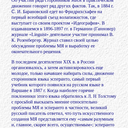
Об участии ряда сторонников МИЯ в практическом
движении говорит ряд других фактов. Так, в 1884 г.
С
. И. Барановский едет во Фридрихсхафен на
первый всеобщий съезд волапюкистов, где
выступает со своим проектом «Идеография». В
издававшемся в 1896-1897 гг. в Германии (Ганновер)
журнале «Linguist» деятельное участие принимал В.
К. Розенбергер. Журнал ставил своей целью
обсуждение проблемы МЯ и выработку ее
окончательного решения.
В последнем десятилетии XIX в. в России
организовалось, а затем активизировалось еще
молодое, только начавшее набирать силы, движение
сторонников языка эсперанто, самый первый
учебник которого появился на русском языке в
Варшаве в 1887 г. Когда наиболее горячие
поклонники этого языка обратились к Л. Н Толстому
с просьбой высказать мнение относительно
проблемы МЯ и эсперанто в частности, великий
русский писатель ответил, что путь искусственного
создания МЯ представляется ему «самым разумным
и, главное, скорее всего, осуществимым»; эсперанто