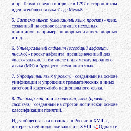
и пр. Термин введен в
пе
рвые в 1797 г. сторонником
идеи всеобщего языка И. де Мемьё.
5.
Система микст (смешанный язык, проект)
- язык,
созданный на основе различных исходных
принципов, например, априорных и апостериорных
и т. д.
6.
Универсальный алфавит (всеобщий алфавит,
письмо)
-
проект алфавита, предназначенный для
«всех» языков, в том числе и для международного
языка (МЯ) и будущего всемирного языка.
7.
Упрощенный язык (проект)
- созданный на основе
унификации и упрощения грамматических и иных
категорий какого-либо национального языка.
8.
Философский,
или
логический, язык (проект,
система)
- созданный на строгой логической основе
классификации понятий.
Идея общего языка возникла в России в XVII в.,
интерес к ней поддерживался и в XVIII в.
*
Однако и