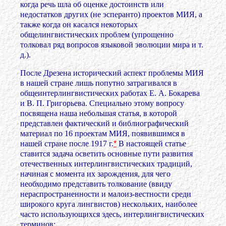
когда речь шла об оценке достоинств или
недостатков других (не эсперанто) проектов МИЯ, а
также когда он касался некоторых
общелингвистических проблем (упрощенно
толковал ряд вопросов языковой эволюции мира и т.
д.).
После Дрезена исторический аспект проблемы МИЯ
в нашей стране лишь попутно затрагивался в
общеинтерлингвистических работах Е. А. Бокарева
и В. П. Григорьева. Специально этому вопросу
посвящена наша небольшая статья, в которой
представлен фактический и библиографический
материал по 16 проектам МИЯ, появившимся в
нашей стране после 1917 г.
*
В настоящей статье
ставится задача осветить основные пути развития
отечественных интерлингвистических традиций,
начиная с момента их зарождения, для чего
необходимо представить толкование (ввиду
нераспространенности и малоиз-вестности среди
широкого круга лингвистов) нескольких, наиболее
часто использующихся здесь, интерлингвистических
терминов: