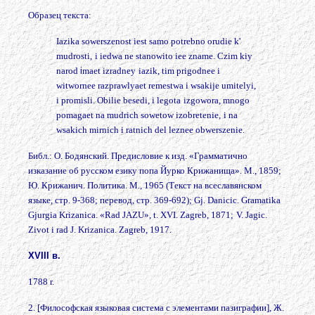
Образец текста:
Iazika sowerszenost iest samo potrebno orudie k'
mudrosti,
i iedwa ne stanowito iee zname. Czim kiy
narod
i
maet izradney
iazik, tim prigodnee i
witwornee razprawlyaet remestwa i wsakije umitelyi,
i promisli. Obilie besedi, i legota
izgowora, mnogo
pomagaet na mudrich sowetow izobretenie,
i na
wsakich mirnich i ratnich del leznee obwerszenie.
Библ.: О. Бодянский. Предисловие к изд. «Грамматично
изказание об русском езику попа Йурко Крижанища». М., 1859;
Ю. Крижанич. Политика. М., 1965 (Текст на всеславянском
языке, стр. 9-368; перевод, стр. 369-692); Gj. Danicic. Gramatika
Gjurgia Krizanica. «Rad JAZU», t. XVI. Zagreb, 1871;
V. Jagic.
Zivot i rad J. Krizanica. Zagreb, 1917.
XVIII в.
1788 r.
2. [Философская языковая система с элементами пазиграфии], Ж.