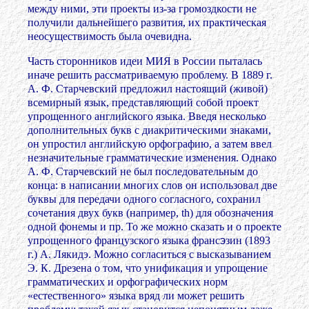
между ними, эти проекты из-за громоздкости не
получили дальнейшего развития, их практическая
неосуществимость была очевидна.
Часть сторонников идеи МИЯ в России пыталась
иначе решить рассматриваемую проблему. В 1889 г.
А. Ф. Старчевский предложил настоящий (живой)
всемирный язык, представляющий собой проект
упрощенного английского языка. Введя несколько
дополнительных букв с диакритическими знаками,
он упростил английскую орфографию, а затем ввел
незначительные грамматические изменения. Однако
А. Ф. Старчевский не был последовательным до
конца: в написании многих слов он использовал две
буквы для передачи одного согласного, сохранил
сочетания двух букв (например, th) для обозначения
одной фонемы и пр. То же можно сказать и о проекте
упрощенного французского языка франс
э
зин (1893
г.) А. Лякидэ. Можно согласиться с высказыванием
Э. К. Дрезена о том, что унификация и упрощение
грамматических и орфографических норм
«естественного» языка вряд ли может решить