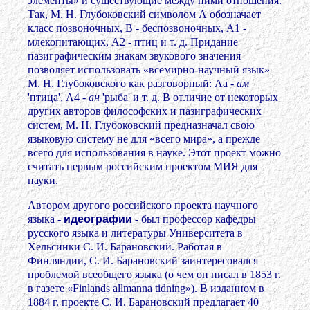
элементы» и существующие между ними отношения.
Так, М. Н. Глубоковский символом А обозначает
класс позвоночных, В - беспозвоночных, А1 -
млекопитающих, А2 - птиц и т. д. Придание
пазиграфическим знакам звукового значения
позволяет использовать «всемирно-научный язык»
М. Н. Глубоковского как разговорный: Аа -
ам
'птица', А4 -
ан
'рыба
'
и т. д. В отличие от некоторых
других авторов философских и пазиграфических
систем, М. Н. Глубоковский предназначал свою
языковую систему не для «всего мира», а прежде
всего для использования в науке. Этот проект можно
считать первым российским проектом МИЯ для
науки.
Автором другого российского проекта научного
языка -
идеографии
- был профессор кафедры
русского языка и литературы Университета в
Хельсинки С. И. Барановский. Работая в
Финляндии, С. И. Барановский заинтересовался
проблемой всеобщего языка (о чем он писал в 1853 г.
в газете «Finlands allmanna tidning»). В изданном в
1884 г. проекте С. И. Барановский предлагает 40