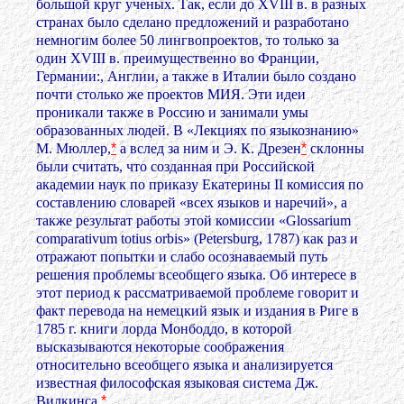
большой круг ученых. Так, если до XVIII в. в разных
странах было сделано предложений и разработано
немногим более 50 лингвопроектов, то только за
один XVIII в. преимущественно во Франции,
Германии:, Англии, а также в Италии было создано
почти столько же проектов МИЯ. Эти идеи
проникали также в Россию и занимали умы
образованных людей. В «Лекциях по языкознанию»
М. Мюллер,
*
а вслед за ним и Э. К. Дрезен
*
склонны
были считать, что созданная при Российской
академии наук по приказу Екатерины II комиссия по
составлению словарей «всех языков и наречий», а
также результат работы этой комиссии «Glossarium
comparativum totius orbis» (Petersburg, 1787) как раз и
отражают попытки и слабо осознаваемый путь
решения проблемы всеобщего языка. Об интересе в
этот период к рассматриваемой проблеме говорит и
факт перевода на немецкий язык и издания в Риге в
1785 г. книги лорда Монбоддо, в которой
высказываются некоторые соображения
относительно всеобщего языка и анализируется
известная философская языковая система Дж.
Вилкинса.
*