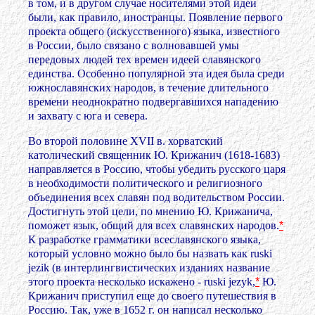
в том, и в другом случае носителями этой идеи
были, как правило, иностранцы. Появление первого
проекта общего (искусственного) языка, известного
в России, было связано с волновавшей умы
передовых людей тех времен идеей славянского
единства. Особенно популярной эта идея была среди
южнославянских народов, в течение длительного
времени неоднократно подвергавшихся нападению
и захвату с юга и севера.
Во второй половине XVII в. хорватский
католический священник Ю. Крижанич (1618-1683)
направляется в Россию, чтобы убедить русского царя
в необходимости политического и религиозного
объединения всех славян под водительством России.
Достигнуть этой цели, по мнению Ю. Крижанича,
поможет язык, общий для всех славянских народов.
*
К разработке грамматики всеславянского языка,
который условно можно было бы назвать как ruski
jezik (в интерлингвистических изданиях название
этого проекта несколько искажено - ruski jezyk,
*
Ю.
Крижанич приступил еще до своего путешествия в
Россию. Так, уже в 1652 г. он написал несколько