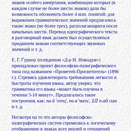
знаков особого начертания, комбинации которых (в
каждом случае не более шести знаков) дали бы
возможность обозначить более 4 млн. понятий; для
выражения грамматических значений предлагались
также знаки (не более трех), располагающиеся после
начальных шести. Перевод идеографического текста
в разговорный язык должен был осуществляться
приданием знакам соответствующих звуковых
значений и т. д.
Е. Г.
Г
урину (псевдоним «Д-р Н. Новодум»)
принадлежал проект философско-пазиграфического
типа под названием «Прометей-Просветитель» (1896
г.). Стремясь удовлетворить требованиям легкости
и
быстроты изучения языка, автор уверял, что
грамматика его языка «может быть изучена в
течение 5-10 минут». Предлагались такие
построения, как:
па-й
'
отец',
па-я
'мать',
1/2
п-а
й
сын
и т. д.
Несмотря на то что авторы философско-
пазиграфических систем стремились к логическому
отображению в знаках всех реалий и отношений