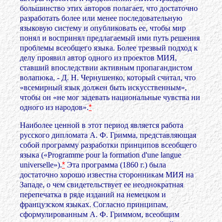
большинство этих авторов полагает, что достаточно
разработать более или менее последовательную
языковую систему и опубликовать ее, чтобы мир
понял и воспринял предлагаемый ими путь решения
проблемы всеобщего языка. Более трезвый подход к
делу проявил автор одного из проектов МИЯ,
ставший впоследствии активным пропагандистом
волапюка,
- Д. Н. Чернушенко, который считал, что
«всемирный язык должен быть искусственным»,
чтобы он «не мог задевать национальные чувства ни
одного из народов».
*
Наиболее ценной в этот период является работа
русского дипломата А. Ф. Гримма, представляющая
собой программу разработки принципов всеобщего
языка («Programme pour la formation d'une langue
universelle»).
*
Эта программа (1860 г.) была
достаточно хорошо известна сторонникам МИЯ на
Западе, о чем свидетельствует ее неоднократная
перепечатка в ряде изданий на немецком и
французском языках. Согласно принципам,
сформулированным А. Ф. Гриммом, всеобщим