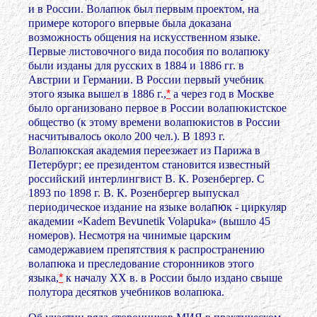
и в России. Волапюк был первым проектом, на
примере которого впервые была доказана
возможность общения на искусственном языке.
Первые листовочного вида пособия по волапюку
были изданы для русских в 1884 и 1886 гг. в
Австрии и Германии. В России первый учебник
этого языка вышел в 1886 г.,
*
а через год в Москве
было организовано первое в России волапюкистское
общество (к этому времени волапюкистов в России
насчитывалось около 200 чел.). В 1893 г.
Волапюкская академия переезжает из Парижа в
Петербург; ее президентом становится известный
российский интерлингвист В. К. Розенбергер. С
1893 по 1898 г. В. К. Розенбергер выпускал
периодическое издание на языке вола
пю
к - циркуляр
академии «Kadem Bev
u
netik Volap
u
ka» (вышло 45
номеров). Несмотря на чинимые царским
самодержавием препятствия к распространению
волапюка и преследование сторонников этого
языка,
*
к началу XX в. в России было издано свыше
полутора десятков учебников волапюка.