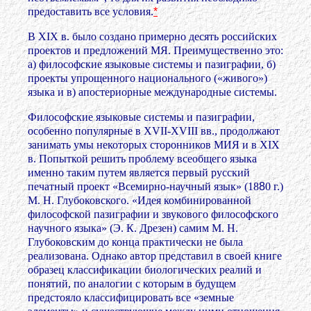
предоставить все условия.
*
В XIX в. было создано примерно десять российских
проектов и предложений МЯ. Преимущественно это:
а) философские языковые системы и пазиграфии, б)
проекты упрощенного национального («живого»)
языка и в) апостериорные международные системы.
Философские языковые системы и пазиграфии,
особенно популярные в XVII-XVIII вв., продолжают
занимать умы некоторых сторонников МИЯ и в XIX
в.
Попыткой решить проблему всеобщего языка
именно таким путем является первый русский
печатный проект «Всемирно-научный язык» (18
8
0 г.)
М. Н. Глубоковского. «Идея комбинированной
философской пазиграфии и звукового философского
научного языка» (Э. К. Дрезен) самим М. Н.
Глубоковским до конца практически не была
реализована. Однако автор представил в своей книге
образец классификации биологических реалий и
понятий, по аналогии с которым в будущем
предстояло классифицировать все «земные