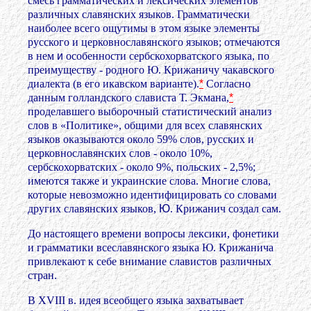
смесь грамматических и лексических элементов
различных славянских языков. Грамматически
наиболее всего ощутимы в этом языке элементы
русского и церковнославянского
языков; отмечаются
в нем
и
особенности сербскохорватского языка, по
преимуществу - родного Ю. Крижаничу чакавского
диалекта (в его икавском варианте).
*
Согласно
данным голландского слависта Т. Экмана,
*
проделавшего выборочный статистический анализ
слов в «Политике», общими для всех славянских
языков оказываются около 59% слов, русских и
церковнославянских слов - около 10%,
сербскохорватских - около 9%, польских - 2,5%;
имеются также и украинские слова. Многие слова,
которые невозможно идентифицировать со словами
других славянских языков,
Ю
. Крижанич создал сам.
До настоящего времени вопросы лексики, фонетики
и грамматики всеславянского языка Ю. Крижанича
привлекают к себе внимание славистов различных
стран.
В XVIII в. идея всеобщего языка захватывает