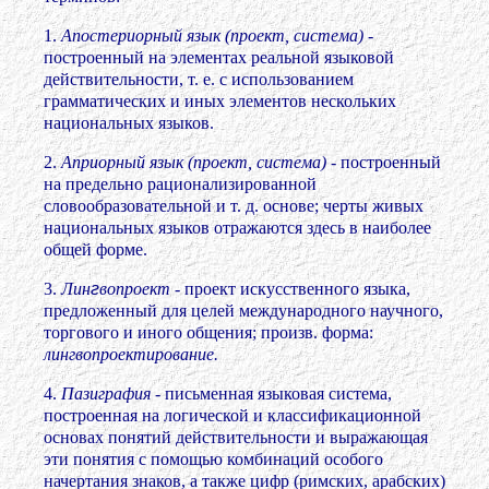
1.
Апостериорный язык (проект, система)
-
построенный на элементах реальной языковой
действительности, т. е. с использованием
грамматических и иных элементов нескольких
национальных языков.
2.
Априорный язык (проект, система)
- построенный
на предельно рационализированной
словообразовательной и т. д. основе; черты живых
национальных языков отражаются здесь в наиболее
общей форме.
3.
Лин
г
вопроект
- проект искусственного языка,
предложенный для целей международного научного,
торгового и иного общения; произв. форма:
лингвопроектирование.
4.
Пазиграфия
- письменная языковая система,
построенная на логической и классификационной
основах понятий действительности и выражающая
эти понятия с помощью комбинаций особого
начертания знаков, а также цифр (римских, арабских)