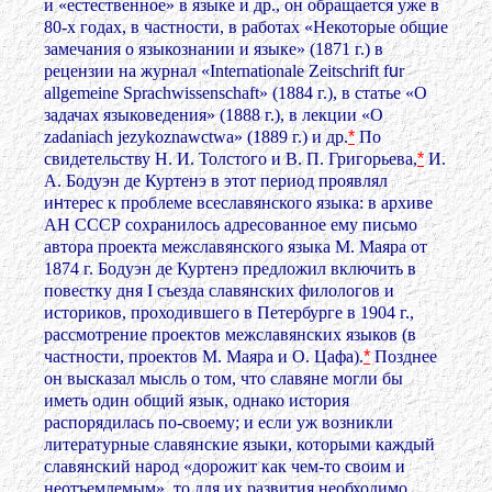
и «естественное» в языке и др., он обращается уже в
80-х годах, в частности, в работах «Некоторые общие
замечания о языкознании и языке» (1871 г.) в
рецензии на журнал «Internationale Zeitschrift f
u
r
allgemeine Sprachwissenschaft» (1884 г.), в статье «О
задачах языковедения» (1888 г.), в лекции «О
zadaniach jezykoznawctwa» (1889 г.) и др.
*
По
свидетельству Н. И. Толстого и В. П. Григорьева,
*
И.
А. Бодуэн де Куртенэ в этот период проявлял
и
н
терес к проблеме всеславянского языка: в архиве
АН СССР сохранилось адресованное ему письмо
автора проекта межславянского языка М. Маяра от
1874 г. Бодуэн де Куртенэ предложил включить в
повестку дня I съезда славянских филологов и
историков, проходившего в Петербурге в 1904 г.,
рассмотрение проектов межславянских языков (в
частности, проектов М. Маяра и О. Цафа).
*
Позднее
он высказал мысль о том, что славяне могли бы
иметь один общий язык, однако история
распорядилась по-своему; и если уж возникли
литературные славянские языки, которыми каждый
славянский народ «дорожит как чем-то своим и
неотъемлемым», то для их развития необходимо