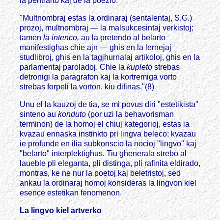
la pentrarto kaj de la poezio:
"Multnombraj estas la ordinaraj (sentalentaj, S.G.)
prozoj, multnombraj — la malsukcesintaj verkistoj;
tamen
la intenco,
au la pretendo al belarto
manifestighas chie ajn — ghis en la lernejaj
studlibroj, ghis en la tagjhurnalaj artikoloj, ghis en la
parlamentaj paroladoj. Chie la
kupleto
strebas
detronigi la paragrafon kaj la kortremiga vorto
strebas forpeli la vorton, kiu difinas."(8)
Unu el la kauzoj de tia, se mi povus diri "estetikista"
sinteno au
konduto
(por uzi la behavorisman
terminon) de la homoj el chiuj kategorioj, estas ia
kvazau ennaska instinkto pri lingva beleco; kvazau
ie profunde en ilia subkonscio la nocioj "lingvo" kaj
"belarto" interplektighus. Tiu ghenerala strebo al
laueble pli eleganta, pli distinga, pli rafinita eldirado,
montras, ke ne nur la poetoj kaj beletristoj, sed
ankau la ordinaraj homoj konsideras la lingvon kiel
esence estetikan fenomenon.
La lingvo kiel artverko