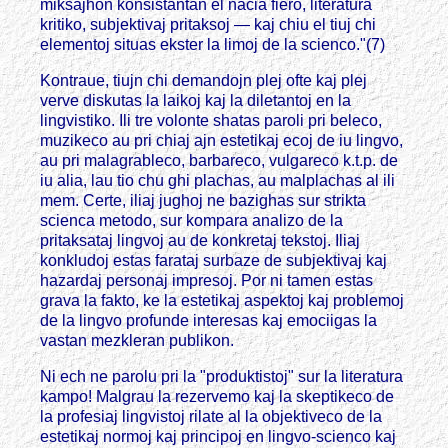
miksajhon konsistantan el nacia fiero, literatura
kritiko, subjektivaj pritaksoj — kaj chiu el tiuj chi
elementoj situas ekster la limoj de la scienco."(7)
Kontraue, tiujn chi demandojn plej ofte kaj plej
verve diskutas la laikoj kaj la diletantoj en la
lingvistiko. Ili tre volonte shatas paroli pri beleco,
muzikeco au pri chiaj ajn estetikaj ecoj de iu lingvo,
au pri malagrableco, barbareco, vulgareco k.t.p. de
iu alia, lau tio chu ghi plachas, au malplachas al ili
mem. Certe, iliaj jughoj ne bazighas sur strikta
scienca metodo, sur kompara analizo de la
pritaksataj lingvoj au de konkretaj tekstoj. Iliaj
konkludoj estas farataj surbaze de subjektivaj kaj
hazardaj personaj impresoj. Por ni tamen estas
grava la fakto, ke la estetikaj aspektoj kaj problemoj
de la lingvo profunde interesas kaj emociigas la
vastan mezkleran publikon.
Ni ech ne parolu pri la "produktistoj" sur la literatura
kampo! Malgrau la rezervemo kaj la skeptikeco de
la profesiaj lingvistoj rilate al la objektiveco de la
estetikaj normoj kaj principoj en lingvo-scienco kaj