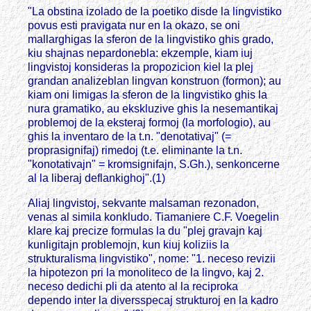
"La obstina izolado de la poetiko disde la lingvistiko
povus esti pravigata nur en la okazo, se oni
mallarghigas la sferon de la lingvistiko ghis grado,
kiu shajnas nepardonebla: ekzemple, kiam iuj
lingvistoj konsideras la propozicion kiel la plej
grandan analizeblan lingvan konstruon (formon); au
kiam oni limigas la sferon de la lingvistiko ghis la
nura gramatiko, au ekskluzive ghis la nesemantikaj
problemoj de la eksteraj formoj (la morfologio), au
ghis la inventaro de la t.n. "denotativaj" (=
proprasignifaj) rimedoj (t.e. eliminante la t.n.
"konotativajn" = kromsignifajn, S.Gh.), senkoncerne
al la liberaj deflankighoj".(1)
Aliaj lingvistoj, sekvante malsaman rezonadon,
venas al simila konkludo. Tiamaniere C.F. Voegelin
klare kaj precize formulas la du "plej gravajn kaj
kunligitajn problemojn, kun kiuj koliziis la
strukturalisma lingvistiko", nome: "1. neceso revizii
la hipotezon pri la monoliteco de la lingvo, kaj 2.
neceso dedichi pli da atento al la reciproka
dependo inter la diversspecaj strukturoj en la kadro