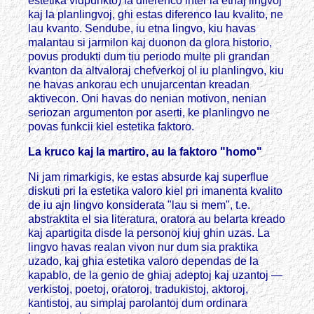
estetika vidpunkto) ia diferenco inter la etnaj lingvoj
kaj la planlingvoj, ghi estas diferenco lau kvalito, ne
lau kvanto. Sendube, iu etna lingvo, kiu havas
malantau si jarmilon kaj duonon da glora historio,
povus produkti dum tiu periodo multe pli grandan
kvanton da altvaloraj chefverkoj ol iu planlingvo, kiu
ne havas ankorau ech unujarcentan kreadan
aktivecon. Oni havas do nenian motivon, nenian
seriozan argumenton por aserti, ke planlingvo ne
povas funkcii kiel estetika faktoro.
La kruco kaj la martiro, au la faktoro "homo"
Ni jam rimarkigis, ke estas absurde kaj superflue
diskuti pri la estetika valoro kiel pri imanenta kvalito
de iu ajn lingvo konsiderata "lau si mem", t.e.
abstraktita el sia literatura, oratora au belarta kreado
kaj apartigita disde la personoj kiuj ghin uzas. La
lingvo havas realan vivon nur dum sia praktika
uzado, kaj ghia estetika valoro dependas de la
kapablo, de la genio de ghiaj adeptoj kaj uzantoj —
verkistoj, poetoj, oratoroj, tradukistoj, aktoroj,
kantistoj, au simplaj parolantoj dum ordinara