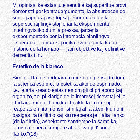
Mi opinias, ke estas tute senutile kaj superflue provi
demonstri per kontrauargumentoj la absurdecon de
similaj aprioraj asertoj kaj teoriumadoj de la
superstichaj lingvistoj, char la eksperimenta
interlingvistiko dum la preskau jarcenta
eksperimentado per la internacia planlingvo
Esperanto — unua kaj unika evento en la kultur-
historio de la homaro — jam objektive kaj definitive
dementis ilin.
Estetiko de la klareco
Simile al la plej ordinara maniero de pensado dum
la scienca esploro, la estetika akto de esprimado,
t.e. la arta kreado estas neniom pli ol prilaboro kaj
organizo, t.e. pliklarigo de la impresoj ricevataj el la
chirkaua medio. Dum tiu chi akto la impresoj
reaperas en nia menso "similaj al la akvo, kiun oni
pasigas tra ia filtrilo kaj kiu reaperas je l' alia flanko
(de la filtrilo), aspektante samtempe la sama kaj
tamen alispeca kompare al la akvo je l' unua
flanko."(18)