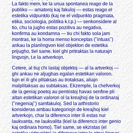
La fakto mem, ke la unua spontanea reago de la
publiko — amatoroj kaj fakuloj — estas reago el
estetika vidpunkto (kaj ne el vidpunkto pragmata,
etika, sociologia, politika k.t.p.) — senkonsidere al
tio, chu la jugho estas pozitiva au negativa,
konfirma au kondamna — tiu chi fakto sola jam
montras, ke la homa menso konceptas ("intuas")
ankau la planlingvon kiel objekton de estetika
prijugho, tiel same, kiel ghi pritraktas la naturajn
lingvojn, t.e la artverkojn.
Cetere, al tiuj chi lastaj objektoj — al la artverkoj —
ghi ankau ne aljughas egalan estetikan valoron.
Iujn el ili ghi plitaksas au trotaksas, aliajn
malplitaksas au subtaksas. Ekzemple, la chefverkoj
de la geniaj poetoj au pentristoj havas senfine pli
altan estetikan valoron ol la kreajhoj de la ordinaraj
("negeniaj") samfakuloj. Sed la arthistorio
konsideras ambau kategoriojn de kreajhoj kiel
artverkojn, char la diferenco inter ili estas nur
laukvanta, ne laukvalita (kiel la diferenco inter genio
kaj ordinara homo). Tiel same, se ekzistas (el