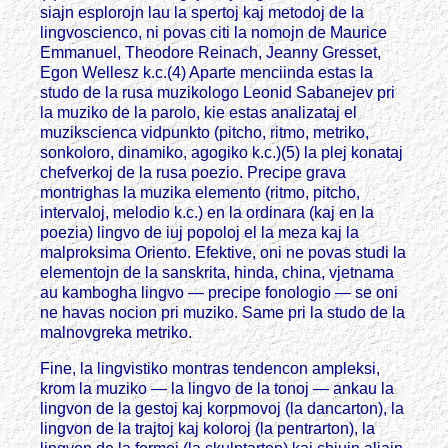
siajn esplorojn lau la spertoj kaj metodoj de la
lingvoscienco, ni povas citi la nomojn de Maurice
Emmanuel, Theodore Reinach, Jeanny Gresset,
Egon Wellesz k.c.(4) Aparte menciinda estas la
studo de la rusa muzikologo Leonid Sabanejev pri
la muziko de la parolo, kie estas analizataj el
muzikscienca vidpunkto (pitcho, ritmo, metriko,
sonkoloro, dinamiko, agogiko k.c.)(5) la plej konataj
chefverkoj de la rusa poezio. Precipe grava
montrighas la muzika elemento (ritmo, pitcho,
intervaloj, melodio k.c.) en la ordinara (kaj en la
poezia) lingvo de iuj popoloj el la meza kaj la
malproksima Oriento. Efektive, oni ne povas studi la
elementojn de la sanskrita, hinda, china, vjetnama
au kambogha lingvo — precipe fonologio — se oni
ne havas nocion pri muziko. Same pri la studo de la
malnovgreka metriko.
Fine, la lingvistiko montras tendencon ampleksi,
krom la muziko — la lingvo de la tonoj — ankau la
lingvon de la gestoj kaj korpmovoj (la dancarton), la
lingvon de la trajtoj kaj koloroj (la pentrarton), la