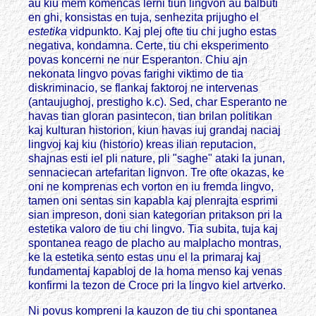
au kiu mem komencas lerni tiun lingvon au balbuti
en ghi, konsistas en tuja, senhezita prijugho el
estetika
vidpunkto. Kaj plej ofte tiu chi jugho estas
negativa, kondamna. Certe, tiu chi eksperimento
povas koncerni ne nur Esperanton. Chiu ajn
nekonata lingvo povas farighi viktimo de tia
diskriminacio, se flankaj faktoroj ne intervenas
(antaujughoj, prestigho k.c). Sed, char Esperanto ne
havas tian gloran pasintecon, tian brilan politikan
kaj kulturan historion, kiun havas iuj grandaj naciaj
lingvoj kaj kiu (historio) kreas ilian reputacion,
shajnas esti iel pli nature, pli "saghe" ataki la junan,
sennaciecan artefaritan lignvon. Tre ofte okazas, ke
oni ne komprenas ech vorton en iu fremda lingvo,
tamen oni sentas sin kapabla kaj plenrajta esprimi
sian impreson, doni sian kategorian pritakson pri la
estetika valoro de tiu chi lingvo. Tia subita, tuja kaj
spontanea reago de placho au malplacho montras,
ke la estetika sento estas unu el la primaraj kaj
fundamentaj kapabloj de la homa menso kaj venas
konfirmi la tezon de Croce pri la lingvo kiel artverko.
Ni povus kompreni la kauzon de tiu chi spontanea