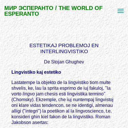
МИР ЭСПЕРАНТО / THE WORLD OF
ESPERANTO
ESTETIKAJ PROBLEMOJ EN
INTERLINGVISTIKO
De Stojan Ghughev
Lingvistiko kaj estetiko
Lastatempe la objekto de la lingvistiko tiom multe
shvelis, ke, lau la sprita esprimo de iuj fakuloj, "la
vorto
lingvo
jam chesis esti lingvistika termino"
(Chomsky). Ekzemple, che iuj nuntempaj lingvistoj
oni klare vidas tendencon, se ne identigi, almenau
alligi ("integri") la poetikon al la lingvoscienco, t.e.
konsideri ghin kiel fakon de la lingvistiko. Roman
Jakobson asertas: