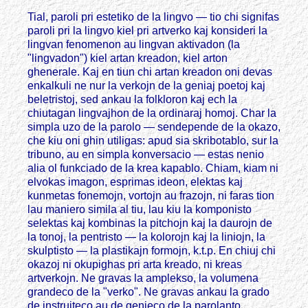
Tial, paroli pri estetiko de la lingvo — tio chi signifas
paroli pri la lingvo kiel pri artverko kaj konsideri la
lingvan fenomenon au lingvan aktivadon (la
"lingvadon") kiel artan kreadon, kiel arton
ghenerale. Kaj en tiun chi artan kreadon oni devas
enkalkuli ne nur la verkojn de la geniaj poetoj kaj
beletristoj, sed ankau la folkloron kaj ech la
chiutagan lingvajhon de la ordinaraj homoj. Char la
simpla uzo de la parolo — sendepende de la okazo,
che kiu oni ghin utiligas: apud sia skribotablo, sur la
tribuno, au en simpla konversacio — estas nenio
alia ol funkciado de la krea kapablo. Chiam, kiam ni
elvokas imagon, esprimas ideon, elektas kaj
kunmetas fonemojn, vortojn au frazojn, ni faras tion
lau maniero simila al tiu, lau kiu la komponisto
selektas kaj kombinas la pitchojn kaj la daurojn de
la tonoj, la pentristo — la kolorojn kaj la liniojn, la
skulptisto — la plastikajn formojn, k.t.p. En chiuj chi
okazoj ni okupighas pri arta kreado, ni kreas
artverkojn. Ne gravas la amplekso, la volumena
grandeco de la "verko". Ne gravas ankau la grado
de instruiteco au de genieco de la parolanto.