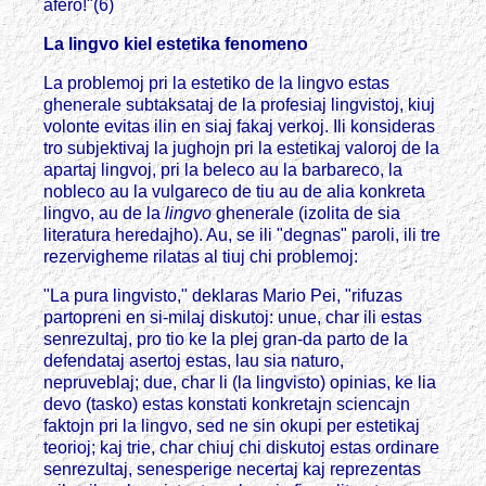
afero!"(6)
La lingvo kiel estetika fenomeno
La problemoj pri la estetiko de la lingvo estas
ghenerale subtaksataj de la profesiaj lingvistoj, kiuj
volonte evitas ilin en siaj fakaj verkoj. Ili konsideras
tro subjektivaj la jughojn pri la estetikaj valoroj de la
apartaj lingvoj, pri la beleco au la barbareco, la
nobleco au la vulgareco de tiu au de alia konkreta
lingvo, au de la
lingvo
ghenerale (izolita de sia
literatura heredajho). Au, se ili "degnas" paroli, ili tre
rezervigheme rilatas al tiuj chi problemoj:
"La pura lingvisto," deklaras Mario Pei, "rifuzas
partopreni en si-milaj diskutoj: unue, char ili estas
senrezultaj, pro tio ke la plej gran-da parto de la
defendataj asertoj estas, lau sia naturo,
nepruveblaj; due, char li (la lingvisto) opinias, ke lia
devo (tasko) estas konstati konkretajn sciencajn
faktojn pri la lingvo, sed ne sin okupi per estetikaj
teorioj; kaj trie, char chiuj chi diskutoj estas ordinare
senrezultaj, senesperige necertaj kaj reprezentas