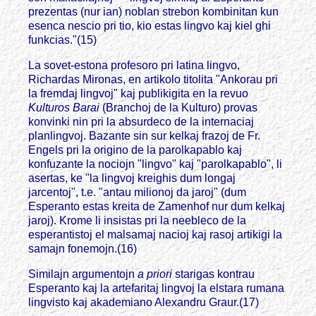
prezentas (nur ian) noblan strebon kombinitan kun
esenca nescio pri tio, kio estas lingvo kaj kiel ghi
funkcias."(15)
La sovet-estona profesoro pri latina lingvo,
Richardas Mironas, en artikolo titolita "Ankorau pri
la fremdaj lingvoj" kaj publikigita en la revuo
Kulturos Barai
(Branchoj de la Kulturo) provas
konvinki nin pri la absurdeco de la internaciaj
planlingvoj. Bazante sin sur kelkaj frazoj de Fr.
Engels pri la origino de la parolkapablo kaj
konfuzante la nociojn "lingvo" kaj "parolkapablo", li
asertas, ke "la lingvoj kreighis dum longaj
jarcentoj", t.e. "antau milionoj da jaroj" (dum
Esperanto estas kreita de Zamenhof nur dum kelkaj
jaroj). Krome li insistas pri la neebleco de la
esperantistoj el malsamaj nacioj kaj rasoj artikigi la
samajn fonemojn.(16)
Similajn argumentojn
a priori
starigas kontrau
Esperanto kaj la artefaritaj lingvoj la elstara rumana
lingvisto kaj akademiano Alexandru Graur.(17)