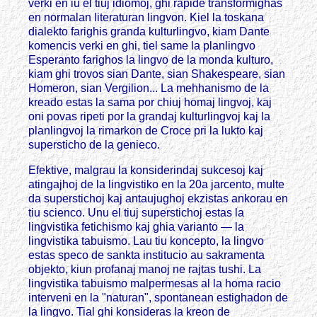
verki en iu el tiuj idiomoj, ghi rapide transformighas
en normalan literaturan lingvon. Kiel la toskana
dialekto farighis granda kulturlingvo, kiam Dante
komencis verki en ghi, tiel same la planlingvo
Esperanto farighos la lingvo de la monda kulturo,
kiam ghi trovos sian Dante, sian Shakespeare, sian
Homeron, sian Vergilion... La mehhanismo de la
kreado estas la sama por chiuj homaj lingvoj, kaj
oni povas ripeti por la grandaj kulturlingvoj kaj la
planlingvoj la rimarkon de Croce pri la lukto kaj
supersticho de la genieco.
Efektive, malgrau la konsiderindaj sukcesoj kaj
atingajhoj de la lingvistiko en la 20a jarcento, multe
da superstichoj kaj antaujughoj ekzistas ankorau en
tiu scienco. Unu el tiuj superstichoj estas la
lingvistika fetichismo kaj ghia varianto — la
lingvistika tabuismo. Lau tiu koncepto, la lingvo
estas speco de sankta institucio au sakramenta
objekto, kiun profanaj manoj ne rajtas tushi. La
lingvistika tabuismo malpermesas al la homa racio
interveni en la "naturan", spontanean estighadon de
la lingvo. Tial ghi konsideras la kreon de