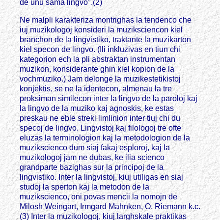
de unu sama lingvo".(2)
Ne malpli karakteriza montrighas la tendenco che
iuj muzikologoj konsideri la muziksciencon kiel
branchon de la lingvistiko, traktante la muzikarton
kiel specon de lingvo. (Ili inkluzivas en tiun chi
kategorion ech la pli abstraktan instrumentan
muzikon, konsiderante ghin kiel kopion de la
vochmuziko.) Jam delonge la muzikestetikistoj
konjektis, se ne la identecon, almenau la tre
proksiman similecon inter la lingvo de la paroloj kaj
la lingvo de la muziko kaj agnoskis, ke estas
preskau ne eble streki limlinion inter tiuj chi du
specoj de lingvo. Lingvistoj kaj filologoj tre ofte
eluzas la terminologion kaj la metodologion de la
muzikscienco dum siaj fakaj esploroj, kaj la
muzikologoj jam ne dubas, ke ilia scienco
grandparte bazighas sur la principoj de la
lingvistiko. Inter la lingvistoj, kiuj utiligas en siaj
studoj la sperton kaj la metodon de la
muzikscienco, oni povas mencii la nomojn de
Milosh Weingart, Irmgard Mahnken, O. Riemann k.c.
(3) Inter la muzikologoj, kiuj larghskale praktikas