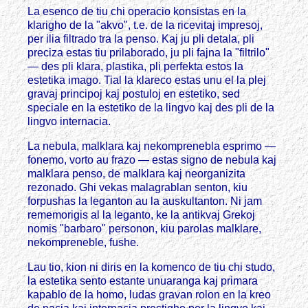
La esenco de tiu chi operacio konsistas en la
klarigho de la "akvo", t.e. de la ricevitaj impresoj,
per ilia filtrado tra la penso. Kaj ju pli detala, pli
preciza estas tiu prilaborado, ju pli fajna la "filtrilo"
— des pli klara, plastika, pli perfekta estos la
estetika imago. Tial la klareco estas unu el la plej
gravaj principoj kaj postuloj en estetiko, sed
speciale en la estetiko de la lingvo kaj des pli de la
lingvo internacia.
La nebula, malklara kaj nekomprenebla esprimo —
fonemo, vorto au frazo — estas signo de nebula kaj
malklara penso, de malklara kaj neorganizita
rezonado. Ghi vekas malagrablan senton, kiu
forpushas la leganton au la auskultanton. Ni jam
rememorigis al la leganto, ke la antikvaj Grekoj
nomis "barbaro" personon, kiu parolas malklare,
nekompreneble, fushe.
Lau tio, kion ni diris en la komenco de tiu chi studo,
la estetika sento estante unuaranga kaj primara
kapablo de la homo, ludas gravan rolon en la kreo