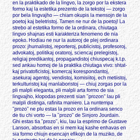
en la praktikado de la lingvo, la zorgo por la ekstera
formo kaj la estetika prezento de la tekstoj — zorgo
por bela lingvajho — chiam okupis la mensojn de la
poetoj kaj beletristoj. Tamen ne nur de la poetoj! La
strebo al estetika formo de la ordinara, chiutaga
lingvo shajnas esti karakteriza fenomeno de nia
epoko. Hodiau ne nur la autoroj de plej ordinara
prozo: jhurnalistoj, reporteroj, publicistoj, profesoroj,
advokatoj, politikaj oratoroj, sciencaj prelegistoj,
religiaj predikantoj, propagandistoj chiuspecaj k.t.p.
sed ankau homoj de la praktika chiutaga vivo: shtat-
kaj privatoficistoj, komercaj korespondantoj,
asekuraj agentoj, vendistoj, komisiitoj, ech metiistoj,
terkulturistoj kaj manlaboristoj — chiuj zorgas por la
pli malpli eleganta, pli malpli arta formo de sia
lingvajho, klopodas prezenti sian "prozon" lau pli
malpli distinga, rafinita maniero. La nuntempa
"prozo" ne plu estas la prozo en la ordinara senco
de tiu chi vorto — la "prozo" de Sinjoro Jourdain.
Ghi estas tia "prozo", kiu, lau la esprimo de Gustave
Lanson, absorbas en si mem kaj kashe enhavas en
sia formo chiujn esencajn efikojn de la muziko, de