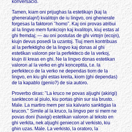
konversacio.
Tamen, kiam oni prijughas la estetikajn (kaj la
gheneralajn!) kvalitojn de iu lingvo, oni ghenerale
forgesas la faktoron "homo". Kaj oni provas atribui
al la lingvo mem funkciojn kaj kvalitojn, kiuj estas al
ghi fremdaj; — au oni postulas de ghi virtojn (ecojn),
kiujn devus posedi la uzantoj. Tiuj mem kontribuas
al la perfektigho de la lingvo kaj donas al ghi
estetikan valoron per la perfekteco de la verkoj,
kiujn ili kreas en ghi. Ne la lingvo donas estetikan
valoron al la verko en ghi konceptita, t.e. la
perfekteco de la verko ne dependas tiom de la
lingvo, en kiu ghi estas kreita, kiom (ghi dependas)
de la kapablo (genio?) de sia autoro.
Proverbo diras: "La kruco ne povas aljughi (akirigi)
sanktecon al piulo, kiu portas ghin sur sia brusto.
Male. La martiro mem per sia kalvario sanktigas la
krucon." Simile al la kruco, la lingvo per si mem ne
povas doni (havigi) estetikan valoron al teksto en
ghi verkita, nek aljughi geniecon al verkisto, kiu
ghin uzas. Male. La verkisto, la oratoro, la