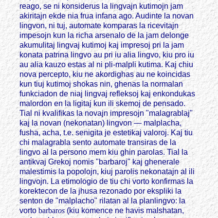
reago, se ni konsiderus la lingvajn kutimojn jam
akiritajn ekde nia frua infana ago. Audinte la novan
lingvon, ni tuj, automate komparas la ricevitajn
impesojn kun la richa arsenalo de la jam delonge
akumulitaj lingvaj kutimoj kaj impresoj pri la jam
konata patrina lingvo au pri iu alia lingvo, kiu pro iu
au alia kauzo estas al ni pli-malpli kutima. Kaj chiu
nova percepto, kiu ne akordighas au ne koincidas
kun tiuj kutimoj shokas nin, ghenas la normalan
funkciadon de niaj lingvaj refleksoj kaj enkondukas
malordon en la ligitaj kun ili skemoj de pensado.
Tial ni kvalifikas la novajn impresojn "malagrablaj"
kaj la novan (nekonatan) lingvon — malplacha,
fusha, acha, t.e. senigita je estetikaj valoroj. Kaj tiu
chi malagrabla sento automate transiras de la
lingvo al la persono mem kiu ghin parolas. Tial la
antikvaj Grekoj nomis "barbaroj" kaj ghenerale
malestimis la popolojn, kiuj parolis nekonatajn al ili
lingvojn. La etimologio de tiu chi vorto konfirmas la
korektecon de la jhusa rezonado por ekspliki la
senton de "malplacho" rilatan al la planlingvo: la
vorto
barbar
os
(kiu komence ne havis malshatan,