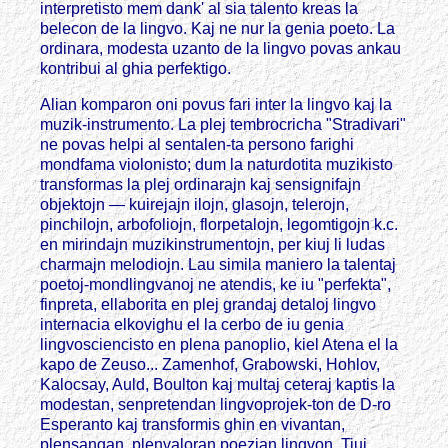
interpretisto mem dank' al sia talento kreas la
belecon de la lingvo. Kaj ne nur la genia poeto. La
ordinara, modesta uzanto de la lingvo povas ankau
kontribui al ghia perfektigo.
Alian komparon oni povus fari inter la lingvo kaj la
muzik-instrumento. La plej tembrocricha "Stradivari"
ne povas helpi al sentalen-ta persono farighi
mondfama violonisto; dum la naturdotita muzikisto
transformas la plej ordinarajn kaj sensignifajn
objektojn — kuirejajn ilojn, glasojn, telerojn,
pinchilojn, arbofoliojn, florpetalojn, legomtigojn k.c.
en mirindajn muzikinstrumentojn, per kiuj li ludas
charmajn melodiojn. Lau simila maniero la talentaj
poetoj-mondlingvanoj ne atendis, ke iu "perfekta",
finpreta, ellaborita en plej grandaj detaloj lingvo
internacia elkovighu el la cerbo de iu genia
lingvosciencisto en plena panoplio, kiel Atena el la
kapo de Zeuso... Zamenhof, Grabowski, Hohlov,
Kalocsay, Auld, Boulton kaj multaj ceteraj kaptis la
modestan, senpretendan lingvoprojek-ton de D-ro
Esperanto kaj transformis ghin en vivantan,
plensangan, plenvaloran poezian lingvon. Tiuj