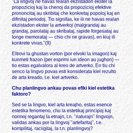
"La lingvoj
ne
havas realan ekzistadon ekster la
propozicioj kaj la chenoj da propozicioj efektive
prononcitaj au skribitaj che konkretaj popoloj kaj en
difinitaj periodoj. Tio signifas, ke ili ne havas realan
ekzistadon ekster la
artverkoj
(malgrandaj au
grandaj, parolataj au skribataj, rapide forgesataj au
Ionge memorataj — chio chi ne gravas), en kiuj ili
konkrete vivas."(9)
Eltrovi la ghustan vorton (por elvoki la imagon) kaj
kunmeti frazon (per esprimi iun ideon au jughon) —
tio estas egalvalora al kreo de artverko. En tiu chi
senco la lingvo povas esti konsiderata kiel rezulto
de arta kreado, t.e. kiel artverko.
Chu planlingvo ankau povas efiki kiel estetika
faktoro?
Sed se la lingvo, kiel arta kreajho, estas esence
estetika fenomeno, chu la estetikaj principoj kaj
normoj regantaj la etnajn, t.n. "naturajn" lingvojn,
validas ankau por la lingvoj "artefaritaj", t.e.
kompilitaj, raciigitaj, la t.n. planlingvoj?