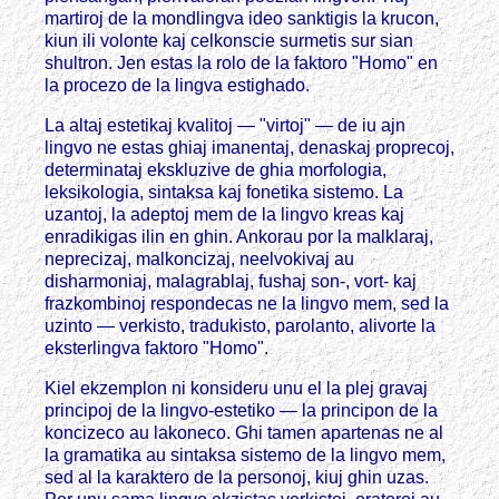
martiroj de la mondlingva ideo sanktigis la krucon,
kiun ili volonte kaj celkonscie surmetis sur sian
shultron. Jen estas la rolo de la faktoro "Homo" en
la procezo de la lingva estighado.
La altaj estetikaj kvalitoj — "virtoj" — de iu ajn
lingvo ne estas ghiaj imanentaj, denaskaj proprecoj,
determinataj ekskluzive de ghia morfologia,
leksikologia, sintaksa kaj fonetika sistemo. La
uzantoj, la adeptoj mem de la lingvo kreas kaj
enradikigas ilin en ghin. Ankorau por la malklaraj,
neprecizaj, malkoncizaj, neelvokivaj au
disharmoniaj, malagrablaj, fushaj son-, vort- kaj
frazkombinoj respondecas ne la lingvo mem, sed la
uzinto — verkisto, tradukisto, parolanto, alivorte la
eksterlingva faktoro "Homo".
Kiel ekzemplon ni konsideru unu el la plej gravaj
principoj de la lingvo-estetiko — la principon de la
koncizeco au lakoneco. Ghi tamen apartenas ne al
la gramatika au sintaksa sistemo de la lingvo mem,
sed al la karaktero de la personoj, kiuj ghin uzas.