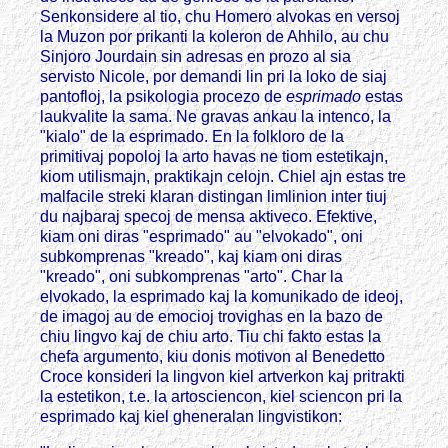
Senkonsidere al tio, chu Homero alvokas en versoj
la Muzon por prikanti la koleron de Ahhilo, au chu
Sinjoro Jourdain sin adresas en prozo al sia
servisto Nicole, por demandi lin pri la loko de siaj
pantofloj, la psikologia procezo de
esprimado
estas
laukvalite la sama. Ne gravas ankau la intenco, la
"kialo" de la esprimado. En la folkloro de la
primitivaj popoloj la arto havas ne tiom estetikajn,
kiom utilismajn, praktikajn celojn. Chiel ajn estas tre
malfacile streki klaran distingan limlinion inter tiuj
du najbaraj specoj de mensa aktiveco. Efektive,
kiam oni diras "esprimado" au "elvokado", oni
subkomprenas "kreado", kaj kiam oni diras
"kreado", oni subkomprenas "arto". Char la
elvokado, la esprimado kaj la komunikado de ideoj,
de imagoj au de emocioj trovighas en la bazo de
chiu lingvo kaj de chiu arto. Tiu chi fakto estas la
chefa argumento, kiu donis motivon al Benedetto
Croce konsideri la lingvon kiel artverkon kaj pritrakti
la estetikon, t.e. la artosciencon, kiel sciencon pri la
esprimado kaj kiel gheneralan lingvistikon: