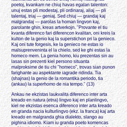
poetoj, kvankam ne chiuj havas egalan talenton:
unuj estas pli modestaj, pli ordinaraj, aliaj — pli
talentaj, triaj — geniaj. Sed chiuj — grandaj kaj
malgrandaj — parolas la homan lingvon kaj,
parolante ghin, kreas artverkojn. "Provante el tiu
kvanta diferenco fari diferencon kvalitan, oni kreis la
kulton de la genio kaj la superstichon pri la genieco.
Kaj oni tute forgesis, ke la genieco ne estas io
malsuprenveninta el la chielo, sed ke ghi estas la
homeco mem. La genia homo, kiu prezentas sin au
lasas sin prezenti kiel persono situanta
malproksime de tiu chi "homeco", trovas sian punon
farighante au aspektante iagrade ridinda. Tia
(shajnas) la genio de la romantika periodo, tia
(ankau) la
superhomo
de nia tempo." (13)
Ankau ne ekzistas laukvalita diferenco inter arta
kreado en natura (etna) lingvo kaj en planlingvo,
kiel ne ekzistas esenca diferenco inter arta kreado
en granda nacia kulturlingvo (ekz. la franca) kaj arta
kreado en malgranda ghia dialekto, slango au
pighina idiomo. Kiam iu granda poeto komencas