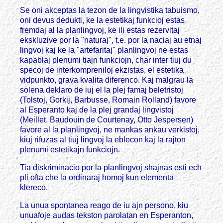
Se oni akceptas la tezon de la lingvistika tabuismo,
oni devus dedukti, ke la estetikaj funkcioj estas
fremdaj al la planlingvoj, ke ili estas rezervitaj
ekskluzive por la "naturaj", t.e. por la naciaj au etnaj
lingvoj kaj ke la "artefaritaj" planlingvoj ne estas
kapablaj plenumi tiajn funkciojn, char inter tiuj du
specoj de interkompreniloj ekzistas, el estetika
vidpunkto, grava kvalita diferenco. Kaj malgrau la
solena deklaro de iuj el la plej famaj beletristoj
(Tolstoj, Gorkij, Barbusse, Romain Rolland) favore
al Esperanto kaj de la plej grandaj lingvistoj
(Meillet, Baudouin de Courtenay, Otto Jespersen)
favore al la planlingvoj, ne mankas ankau verkistoj,
kiuj rifuzas al tiuj lingvoj la eblecon kaj la rajton
plenumi estetikajn funkciojn.
Tia diskriminacio por la planlingvoj shajnas esti ech
pli ofta che la ordinaraj homoj kun elementa
klereco.
La unua spontanea reago de iu ajn persono, kiu
unuafoje audas tekston parolatan en Esperanton,