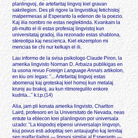
planlingvoj, de artefaritaj lingvoj kiel gravan
sakrilegion. Des pli rigore la lingvistikaj fetichistoj
malpermesas al Esperanto la edenon de la poezio.
Kaj ilia nombro ne estas neglektinda. Kvankam la
pli-multo el ili estas profesiaj lingvistoj kun
universitataj gradoj, ilia rezonado estas shablona,
stereotipa kaj nescienca. Kiel ekzemplon mi
mencias tie chi nur kelkajn el ili.
Lau informo de la svisa psikologo Claude Piron, la
amerika lingvisto Norman D. Arbaiza publikigas en
la usona revuo
Foreign Language Annals
artikolon,
en kiu oni legas: "... Artefaritaj lingvoj estas
abomenaj kaj groteskaj kiel homoj kun metalaj
kruroj au brakoj, au kun ritmoregulilo enkore
kudrita..." k.t.p.(14)
Alia, jam pli konata amerika lingvisto, Charlton
Laird, profesoro en la Universitato de Nevada, neas
entute la eblecon krei planlingvon por universala
uzado: "La klopodoj elpensi universalajn lingvojn,
kiuj povus esti adoptitaj sen antaujugho kaj lernitaj
sen malfacilajhoj — lingvoj similaj al Esperanto —