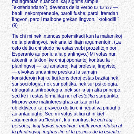
malagrablan nuancon, kaj signifis simple
"eksterlandano"), devenas de la verbo
barbarixv
—
babili nekompreneble, paroli fushe; paroli fremdan
lingvon, paroli malbone grekan lingvon, "krokodili."
(9)
Tie chi mi nek intencas polemikadi kun la malamikoj
de la planlingvoj, nek analizi iliajn argumentojn. (La
celo de tiu chi studo ne estas varbi prozelitojn por
Esperanto au por iu alia planlingvo.) Mi volas nur
akcenti la fakton, ke chiuj oponantoj kontrau la
planlingvoj — kaj amatoroj, kaj profesiaj lingvistoj
— elvokas unuanime preskau la samajn
konsiderojn kaj ke tiuj konsideroj estas bazitaj nek
sur sociologia, nek sur politika, nek sur psikologia,
etnografia, antropologia, nek sur ia ajn alia principo,
sed ke ili estas formulitaj nur el
estetika
starpunkto.
Mi provizore malinteresighas ankau pri la
objektiveco kaj praveco de tiu chi negativa prijugho
au antaujugho. Sed mi volus utiligi ghin kiel
argumenton au "teston", kiu montras, ke
ech tiuj
personoj, kiuj havas negativan, malfavoran rilaton al
la planlingvoj, jughas ilin el la pozicio de la estetiko.