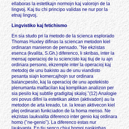
ellaboras la estetikajn normojn kaj valorojn de la
lingvoj. Kaj tiu chi principo validas ne nur por la
etnaj lingvoj.
Lingvistiko kaj fetichismo
En sia studo pri la metodo de la scienca esplorado
Thomas Huxley difinas la sciencan metodon kiel
ordinaran manieron de pensado. "Ne ekzistas
esenca (kvalita, S.Gh.) diferenco, li skribas, inter la
mensaj operacioj de iu sciencisto kaj tiuj de iu ajn
ordinara persono, ekzemple inter la operacioj kaj
metodoj de unu bakisto au de unu viandisto
pesanta siajn komercajhojn sur ordinara
balancpesilo, kaj la operacioj de unu apotekisto
plenumanta malfacilan kaj komplikan analizon per
sia pesilo kaj subtile gradigitaj skaloj."(12) Analogie
oni povus difini la estetikan akton (aktivadon) au la
metodon de arta kreado, t.e. la krean aktivecon kiel
plej ordinaran funkciadon de la homa menso. Ne
ekzistas laukvalita diferenco inter genio kaj ordinara
homo ("ne-genio"). La diferenco estas nur
laukvanta. En tiu senco chiuj homoj naskighas