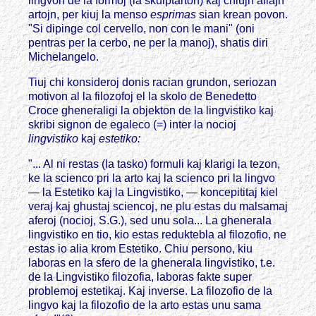
lingvon de la formoj (la skulptarton) kaj chiujn aliajn
artojn, per kiuj la menso
esprimas
sian krean povon.
"Si dipinge col cervello, non con le mani" (oni
pentras per la cerbo, ne per la manoj), shatis diri
Michelangelo.
Tiuj chi konsideroj donis racian grundon, seriozan
motivon al la filozofoj el la skolo de Benedetto
Croce gheneraligi la objekton de la lingvistiko kaj
skribi signon de egaleco (=) inter la nocioj
lingvistiko
kaj
estetiko:
"... Al ni restas (la tasko) formuli kaj klarigi la tezon,
ke la scienco pri la arto kaj la scienco pri la lingvo
— la Estetiko kaj la Lingvistiko, — koncepititaj kiel
veraj kaj ghustaj sciencoj, ne plu estas du malsamaj
aferoj (nocioj, S.G.), sed unu sola... La ghenerala
lingvistiko en tio, kio estas reduktebla al filozofio, ne
estas io alia krom Estetiko. Chiu persono, kiu
laboras en la sfero de la ghenerala lingvistiko, t.e.
de la Lingvistiko filozofia, laboras fakte super
problemoj estetikaj. Kaj inverse. La filozofio de la
lingvo kaj la filozofio de la arto estas unu sama