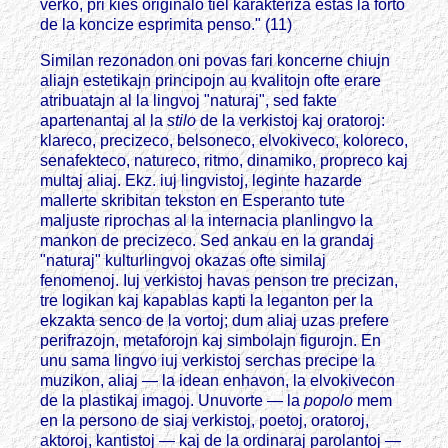
verko, pri kies originalo tiel karakteriza estas la forto
de la koncize esprimita penso." (11)
Similan rezonadon oni povas fari koncerne chiujn
aliajn estetikajn principojn au kvalitojn ofte erare
atribuatajn al la lingvoj "naturaj", sed fakte
apartenantaj al la
stilo
de la verkistoj kaj oratoroj:
klareco, precizeco, belsoneco, elvokiveco, koloreco,
senafekteco, natureco, ritmo, dinamiko, propreco kaj
multaj aliaj. Ekz. iuj lingvistoj, leginte hazarde
mallerte skribitan tekston en Esperanto tute
maljuste riprochas al la internacia planlingvo la
mankon de precizeco. Sed ankau en la grandaj
"naturaj" kulturlingvoj okazas ofte similaj
fenomenoj. Iuj verkistoj havas penson tre precizan,
tre logikan kaj kapablas kapti la leganton per la
ekzakta senco de la vortoj; dum aliaj uzas prefere
perifrazojn, metaforojn kaj simbolajn figurojn. En
unu sama lingvo iuj verkistoj serchas precipe la
muzikon, aliaj — la idean enhavon, la elvokivecon
de la plastikaj imagoj. Unuvorte — la
popolo
mem
en la persono de siaj verkistoj, poetoj, oratoroj,
aktoroj, kantistoj — kaj de la ordinaraj parolantoj —