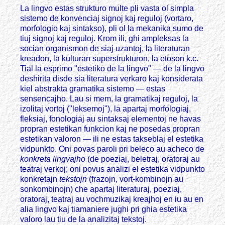
La lingvo estas strukturo multe pli vasta ol simpla
sistemo de konvenciaj signoj kaj reguloj (vortaro,
morfologio kaj sintakso), pli ol la mekanika sumo de
tiuj signoj kaj reguloj. Krom ili, ghi ampleksas la
socian organismon de siaj uzantoj, la literaturan
kreadon, la kulturan superstrukturon, la etoson k.c.
Tial la esprimo "estetiko de la lingvo" — de la lingvo
deshirita disde sia literatura verkaro kaj konsiderata
kiel abstrakta gramatika sistemo — estas
sensencajho. Lau si mem, la gramatikaj reguloj, la
izolitaj vortoj ("leksemoj"), la apartaj morfologiaj,
fleksiaj, fonologiaj au sintaksaj elementoj ne havas
propran estetikan funkcion kaj ne posedas propran
estetikan valoron — ili ne estas takseblaj el estetika
vidpunkto. Oni povas paroli pri beleco au acheco de
konkreta lingvajho
(de poeziaj, beletraj, oratoraj au
teatraj verkoj; oni povus analizi el estetika vidpunkto
konkretajn
tekstojn
(frazojn, vort-kombinojn au
sonkombinojn) che apartaj literaturaj, poeziaj,
oratoraj, teatraj au vochmuzikaj kreajhoj en iu au en
alia lingvo kaj tiamaniere jughi pri ghia estetika
valoro lau tiu de la analizitaj tekstoj.