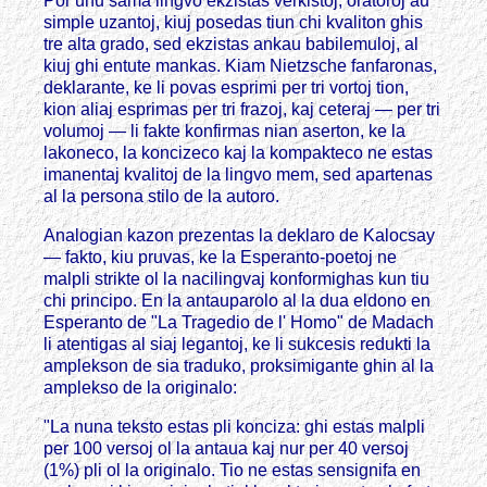
Por unu sama lingvo ekzistas verkistoj, oratoroj au
simple uzantoj, kiuj posedas tiun chi kvaliton ghis
tre alta grado, sed ekzistas ankau babilemuloj, al
kiuj ghi entute mankas. Kiam Nietzsche fanfaronas,
deklarante, ke li povas esprimi per tri vortoj tion,
kion aliaj esprimas per tri frazoj, kaj ceteraj — per tri
volumoj — li fakte konfirmas nian aserton, ke la
lakoneco, la koncizeco kaj la kompakteco ne estas
imanentaj kvalitoj de la lingvo mem, sed apartenas
al la persona stilo de la autoro.
Analogian kazon prezentas la deklaro de Kalocsay
— fakto, kiu pruvas, ke la Esperanto-poetoj ne
malpli strikte ol la nacilingvaj konformighas kun tiu
chi principo. En la antauparolo al la dua eldono en
Esperanto de "La Tragedio de l' Homo" de Madach
li atentigas al siaj legantoj, ke li sukcesis redukti la
amplekson de sia traduko, proksimigante ghin al la
amplekso de la originalo:
"La nuna teksto estas pli konciza: ghi estas malpli
per 100 versoj ol la antaua kaj nur per 40 versoj
(1%) pli ol la originalo. Tio ne estas sensignifa en