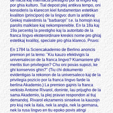
de nacia kaj internacia prestigho por la lingvo kaj
por ghia kulturo. Tial depost plej antikva tempo, oni
konsideris la klarecon kiel fundamentan estetikan
kvaliton (principon) de la lingvo: dum la antikvaj
Grekoj malestimis la "barbarojn" t.e. la homojn kiuj
parolis malklare kaj nekompreneble. En la 18a kaj
19a jarcentoj la prestigho kaj la autoritato de la
franca lingvo eksterordinare kreskis nome pro ghiaj
estetikaj kvalitoj, speciale pro ghia klareco. Pruvo:
En 1784 la Sciencakademio de Berlino anoncis
premion pri la temo: "Kiu kauzo efektivigis la
universalecon de la franca lingvo? Kiamaniere ghi
meritis tiun privilegion? Chu oni povas supozi, ke
ghi konservos ghin?" (Tiu chi dokumento
evidentigas la rekonon de la universaleco kaj de la
privilegia pozicio por la franca lingvo farde la
berlina Akademio.) La premion gajnis la franca
verkisto Antoine Rivarol, doninte, lau prijugho de la
sama Akademio, la plej pravan respondon al tiuj
demandoj. Rivarol ekzamenis sinsekve la kauzojn
pro kiuj nek la itala, nek la angla, nek la germana,
nek la rusa lingvo en tiu epoko povis atingi