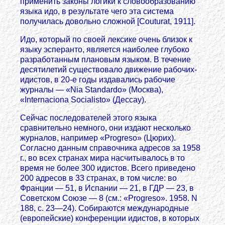
применить законы логики к словообразованию
языка идо, в результате чего эта система
получилась довольно сложной [Couturat, 1911].
Идо, который по своей лексике очень близок к
языку эсперанто, является наиболее глубоко
разработанным плановым языком. В течение
десятилетий существовало движение рабочих-
идистов, в 20-е годы издавались рабочие
журналы — «Nia Standardo» (Москва),
«Internaciona Socialisto» (Дессау).
Сейчас последователей этого языка
сравнительно немного, они издают несколько
журналов, например «Progreso» (Цюрих).
Согласно данным справочника адресов за 1958
г., во всех странах мира насчитывалось в то
время не более 300 идистов. Всего приведено
200 адресов в 33 странах, в том числе: во
Франции — 51, в Испании — 21, в ГДР — 23, в
Советском Союзе — 8 (см.: «Progreso». 1958. N
188, с. 23—24). Собираются международные
(европейские) конференции идистов, в которых