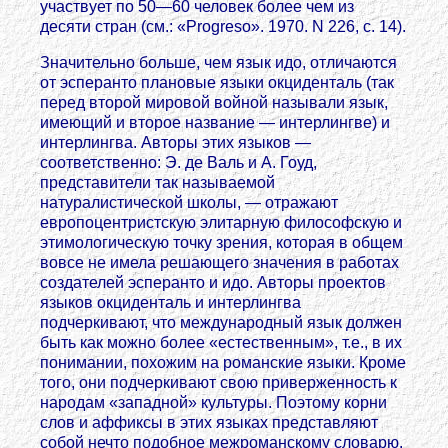
участвует по 50—60 человек более чем из
десяти стран (см.: «Progreso». 1970. N 226, с. 14).
Значительно больше, чем язык идо, отличаются
от эсперанто плановые языки окциденталь (так
перед второй мировой войной называли язык,
имеющий и второе название — интерлингве) и
интерлингва. Авторы этих языков —
соответственно: Э. де Валь и А. Гоуд,
представители так называемой
натуралистической школы, — отражают
европоцентристскую элитарную философскую и
этимологическую точку зрения, которая в общем
вовсе не имела решающего значения в работах
создателей эсперанто и идо. Авторы проектов
языков окциденталь и интерлингва
подчеркивают, что международный язык должен
быть как можно более «естественным», т.е., в их
понимании, похожим на романские языки. Кроме
того, они подчеркивают свою приверженность к
народам «западной» культуры. Поэтому корни
слов и аффиксы в этих языках представляют
собой нечто подобное межроманскому словарю.