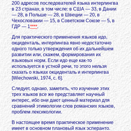
200 адресов последователей языка интерлингва
в 23 странах, в том числе: в США — 33, в Дании
— 28, в Польше — 28, в Швеции — 20, в
Чехословакии — 15, в Советском Союзе — 5, в
ГДР — 1
****
.
Для практического применения языков идо,
окциденталь, интерлингва явно недостаточно
одного только утверждения об их дальнейшем
развитии или, скажем, формирования их
языковых норм. Если идо еще как-то
используется в устной речи, то этого нельзя
сказать о языках окциденталь и интерлингва
[Wiechowski, 1974, с. 6].
Следует, однако, заметить, что изучение этих
трех языков все же представляет научный
интерес, ибо они дают ценный материал для
сравнений этимологии слов романских языков,
проблем лексикологии.
В настоящее время практическое применение
имеет в основном плановый язык эсперанто.