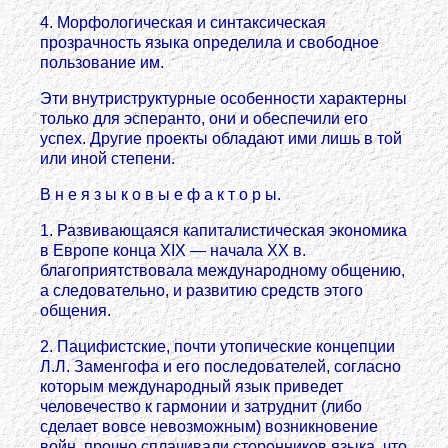
4. Морфологическая и синтаксическая
прозрачность языка определила и свободное
пользование им.
Эти внутриструктурные особенности характерны
только для эсперанто, они и обеспечили его
успех. Другие проекты обладают ими лишь в той
или иной степени.
В н е я з ы к о в ы е ф а к т о р ы.
1. Развивающаяся капиталистическая экономика
в Европе конца XIX — начала XX в.
благоприятствовала международному общению,
а следовательно, и развитию средств этого
общения.
2. Пацифистские, почти утопические концепции
Л.Л. Заменгофа и его последователей, согласно
которым международный язык приведет
человечество к гармонии и затруднит (либо
сделает вовсе невозможным) возникновение
войн, прочно сплачивали сторонников языка, что