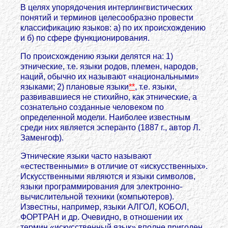
В целях упорядочения интерлингвистических
понятий и терминов целесообразно провести
классификацию языков: а) по их происхождению
и б) по сфере функционирования.
По происхождению языки делятся на: 1)
этнические, т.е. языки родов, племен, народов,
наций, обычно их называют «национальными»
языками; 2) плановые языки
**
, т.е. языки,
развивавшиеся не стихийно, как этнические, а
сознательно созданные человеком по
определенной модели. Наиболее известным
среди них является эсперанто (1887 г., автор Л.
Заменгоф).
Этнические языки часто называют
«естественными» в отличие от «искусственных».
Искусственными являются и языки символов,
языки программирования для электронно-
вычислительной техники (компьютеров).
Известны, например, языки АЛГОЛ, КОБОЛ,
ФОРТРАН и др. Очевидно, в отношении их
термин «искусственный язык» вполне пригоден,