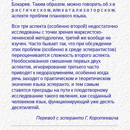
Бокарев. Таким образом, можно говорить об э в
р и с т и ч е с к о м, или к а т а л и з а т о р с к о м,
аспекте проблем планового языка.
Все три аспекта (особенно второй) недостаточно
исследованы с точки зрения марксистско-
ленинской методологии, третий же вообще не
изучен. Часто бывает так, что при обсуждении
этих проблем (особенно в среде эсперантистов)
переоценивается сложность второго аспекта.
Необоснованное смешение первых двух
аспектов, игнорирование третьего часто
приводят к недоразумениям, особенно когда
речь заходит о практическом и теоретическом
значении языка эсперанто, и тем самым
ставятся преграды на пути к плодотворному
исследованию такого явления, как созданный
человеком язык, функционирующий уже десять
десятилетий.
Перевод с эсперанто Г. Короткевича