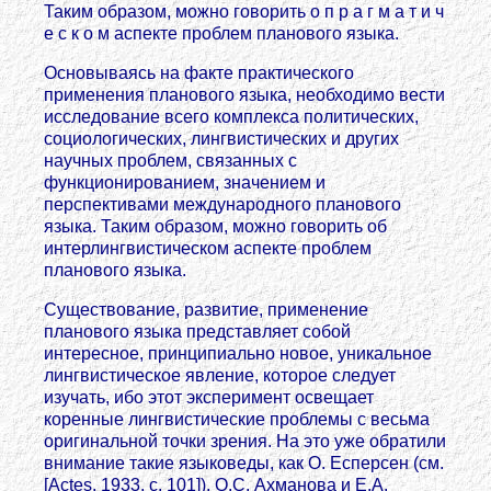
Таким образом, можно говорить о п р а г м а т и ч
е с к о м аспекте проблем планового языка.
Основываясь на факте практического
применения планового языка, необходимо вести
исследование всего комплекса политических,
социологических, лингвистических и других
научных проблем, связанных с
функционированием, значением и
перспективами международного планового
языка. Таким образом, можно говорить об
интерлингвистическом аспекте проблем
планового языка.
Существование, развитие, применение
планового языка представляет собой
интересное, принципиально новое, уникальное
лингвистическое явление, которое следует
изучать, ибо этот эксперимент освещает
коренные лингвистические проблемы с весьма
оригинальной точки зрения. На это уже обратили
внимание такие языковеды, как О. Есперсен (см.
[Actes, 1933, с. 101]), О.С. Ахманова и Е.А.