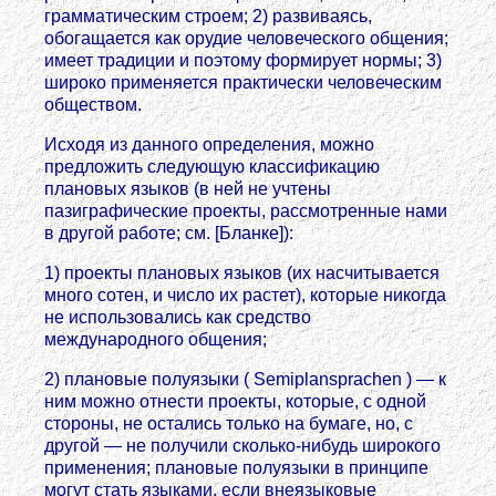
грамматическим строем; 2) развиваясь,
обогащается как орудие человеческого общения;
имеет традиции и поэтому формирует нормы; 3)
широко применяется практически человеческим
обществом.
Исходя из данного определения, можно
предложить следующую классификацию
плановых языков (в ней не учтены
пазиграфические проекты, рассмотренные нами
в другой работе; см. [Бланке]):
1) проекты плановых языков (их насчитывается
много сотен, и число их растет), которые никогда
не использовались как средство
международного общения;
2) плановые полуязыки ( Semiplansprachen ) — к
ним можно отнести проекты, которые, с одной
стороны, не остались только на бумаге, но, с
другой — не получили сколько-нибудь широкого
применения; плановые полуязыки в принципе
могут стать языками, если внеязыковые