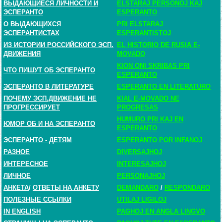
ВЫДАЮЩИЕСЯ ЛИЧНОСТИ И
ELSTARAJ PERSONOJ KAJ
ЭСПЕРАНТО
ESPERANTO
О ВЫДАЮЩИХСЯ
PRI ELSTARAJ
ЭСПЕРАНТИСТАХ
ESPERANTISTOJ
ИЗ ИСТОРИИ РОССИЙСКОГО ЭСП.
EL HISTORIO DE RUSIA E-
ДВИЖЕНИЯ
MOVADO
KION ONI SKRIBAS PRI
ЧТО ПИШУТ ОБ ЭСПЕРАНТО
ESPERANTO
ЭСПЕРАНТО В ЛИТЕРАТУРЕ
ESPERANTO EN LITERATURO
ПОЧЕМУ ЭСП.ДВИЖЕНИЕ НЕ
KIAL E-MOVADO NE
ПРОГРЕССИРУЕТ
PROGRESAS
HUMURO PRI KAJ EN
ЮМОР ОБ И НА ЭСПЕРАНТО
ESPERANTO
ЭСПЕРАНТО - ДЕТЯМ
ESPERANTO POR INFANOJ
РАЗНОЕ
DIVERSAJHOJ
ИНТЕРЕСНОЕ
INTERESAJHOJ
ЛИЧНОЕ
PERSONAJHOJ
АНКЕТА
/
ОТВЕТЫ НА АНКЕТУ
DEMANDARO
/
RESPONDARO
ПОЛЕЗНЫЕ ССЫЛКИ
UTILAJ LIGILOJ
IN ENGLISH
PAGHOJ EN ANGLA LINGVO