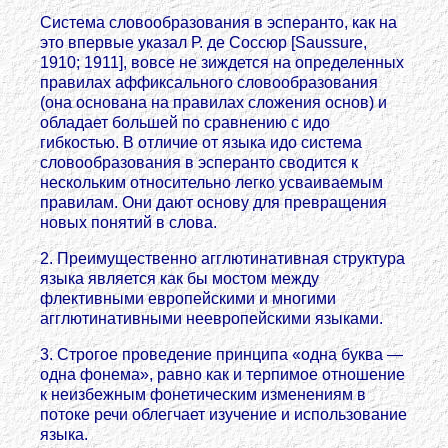
Система словообразования в эсперанто, как на
это впервые указал Р. де Соссюр [Saussure,
1910; 1911], вовсе не зиждется на определенных
правилах аффиксального словообразования
(она основана на правилах сложения основ) и
обладает большей по сравнению с идо
гибкостью. В отличие от языка идо система
словообразования в эсперанто сводится к
нескольким относительно легко усваиваемым
правилам. Они дают основу для превращения
новых понятий в слова.
2. Преимущественно агглютинативная структура
языка является как бы мостом между
флективными европейскими и многими
агглютинативными неевропейскими языками.
3. Строгое проведение принципа «одна буква —
одна фонема», равно как и терпимое отношение
к неизбежным фонетическим изменениям в
потоке речи облегчает изучение и использование
языка.