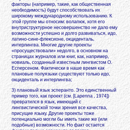
факторы (например, такие, как общественная
необходимость) будут способствовать их
широкому международному использованию. К
этой группе мы относим: волапюк, хотя его
внутриструктурное несовершенство не дало ему
возможности успешно и долго развиваться, идо,
латино-сине-флексионе, окциденталь,
интерлингва. Многие другие проекты
«просуществовали» недолго, в основном на
страницах журналов или книг, как, например,
новиаль, созданный известным лингвистом О.
Есперсеном. Фактически в наше время как
плановые полуязыки существуют только идо,
окциденталь и интерлингва;
3) плановый язык эсперанто. Это единственный
пример того, как проект (см. [Lapenna , 1974])
превратился в язык, имеющий с
лингвистической точки зрения все качества,
присущие языку. Другие проекты тоже
потенциально могли бы иметь такие же (или
подобные) возможности. Но факт остается