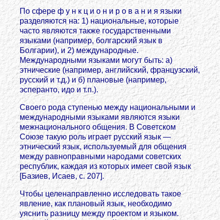
По сфере ф у н к ц и о н и р о в а н и я языки
разделяются на: 1) национальные, которые
часто являются также государственными
языками (например, болгарский язык в
Болгарии), и 2) международные.
Международными языками могут быть: а)
этнические (например, английский, французский,
русский и т.д.) и б) плановые (например,
эсперанто, идо и т.п.).
Своего рода ступенью между национальными и
международными языками являются языки
межнационального общения. В Советском
Союзе такую роль играет русский язык —
этнический язык, используемый для общения
между равноправными народами советских
республик, каждая из которых имеет свой язык
[Базиев, Исаев, с. 207].
Чтобы целенаправленно исследовать такое
явление, как плановый язык, необходимо
уяснить разницу между проектом и языком.