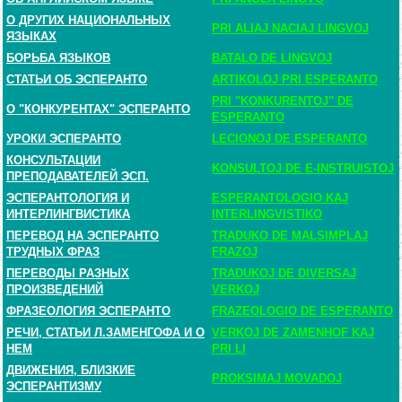
О ДРУГИХ НАЦИОНАЛЬНЫХ
PRI ALIAJ NACIAJ LINGVOJ
ЯЗЫКАХ
БОРЬБА ЯЗЫКОВ
BATALO DE LINGVOJ
СТАТЬИ ОБ ЭСПЕРАНТО
ARTIKOLOJ PRI ESPERANTO
PRI "KONKURENTOJ" DE
О "КОНКУРЕНТАХ" ЭСПЕРАНТО
ESPERANTO
УРОКИ ЭСПЕРАНТО
LECIONOJ DE ESPERANTO
КОНСУЛЬТАЦИИ
KONSULTOJ DE E-INSTRUISTOJ
ПРЕПОДАВАТЕЛЕЙ ЭСП.
ЭСПЕРАНТОЛОГИЯ И
ESPERANTOLOGIO KAJ
ИНТЕРЛИНГВИСТИКА
INTERLINGVISTIKO
ПЕРЕВОД НА ЭСПЕРАНТО
TRADUKO DE MALSIMPLAJ
ТРУДНЫХ ФРАЗ
FRAZOJ
ПЕРЕВОДЫ РАЗНЫХ
TRADUKOJ DE DIVERSAJ
ПРОИЗВЕДЕНИЙ
VERKOJ
ФРАЗЕОЛОГИЯ ЭСПЕРАНТО
FRAZEOLOGIO DE ESPERANTO
РЕЧИ, СТАТЬИ Л.ЗАМЕНГОФА И О
VERKOJ DE ZAMENHOF KAJ
НЕМ
PRI LI
ДВИЖЕНИЯ, БЛИЗКИЕ
PROKSIMAJ MOVADOJ
ЭСПЕРАНТИЗМУ