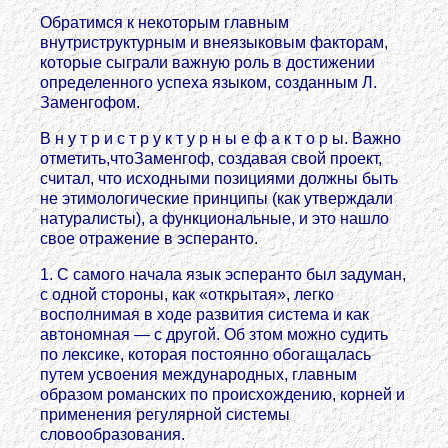
Обратимся к некоторым главным
внутриструктурным и внеязыковым факторам,
которые сыграли важную роль в достижении
определенного успеха языком, созданным Л.
Заменгофом.
В н у т р и с т р у к т у р н ы е ф а к т о р ы. Важно
отметить,чтоЗаменгоф, создавая свой проект,
считал, что исходными позициями должны быть
не этимологические принципы (как утверждали
натуралисты), а функциональные, и это нашло
свое отражение в эсперанто.
1. С самого начала язык эсперанто был задуман,
с одной стороны, как «открытая», легко
восполнимая в ходе развития система и как
автономная — с другой. Об зтом можно судить
по лексике, которая постоянно обогащалась
путем усвоения международных, главным
образом романских по происхождению, корней и
применения регулярной системы
словообразования.