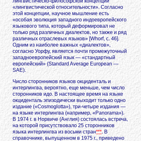
лингвистическо-философской концепции
«лингвистической относительности». Согласно
этой концепции, научное мышление есть
«особая эволюция западного индоевропейского
языкового типа, который деформировал не
только ряд различных диалектов, но также и ряд
различных отраслевых языков» [Whorf, с. 46].
Одним из наиболее важных «диалектов»,
согласно Уорфу, является почти промежуточный
западноевропейский язык — «стандартный
европейский» (Standard Average European —
SAE).
Число сторонников языков окциденталь и
интерлингва, вероятно, еще меньше, чем число
сторонников идо. В настоящее время на языке
окциденталь эпизодически выходит только одно
издание («Cosmoglotta»), три-четыре издания —
на языке интерлингва (например, «Panorama»).
В 1974 г. в Норвиче (Англия) состоялась встреча,
на которой присутствовало 25 сторонников
языка интерлингва из восьми стран
***
. В
справочнике, выпущенном в 1975 г., приведено