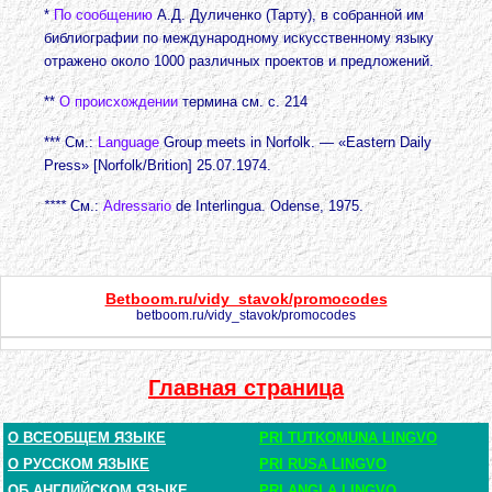
*
По сообщению
А.Д. Дуличенко (Тарту), в собранной им
библиографии по международному искусственному языку
отражено около 1000 различных проектов и предложений.
**
О происхождении
термина см. с. 214
*** См.:
Language
Group meets in Norfolk. — «Eastern Daily
Press» [Norfolk/Brition] 25.07.1974.
****
См.:
Adressario
de Interlingua. Odense, 1975.
Betboom.ru/vidy_stavok/promocodes
betboom.ru/vidy_stavok/promocodes
Главная страница
О ВСЕОБЩЕМ ЯЗЫКЕ
PRI TUTKOMUNA LINGVO
О РУССКОМ ЯЗЫКЕ
PRI RUSA LINGVO
ОБ АНГЛИЙСКОМ ЯЗЫКЕ
PRI ANGLA LINGVO