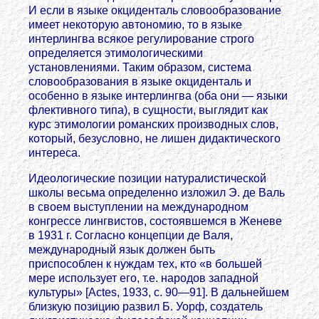
И если в языке окциденталь словообразование
имеет некоторую автономию, то в языке
интерлингва всякое регулирование строго
определяется этимологическими
установлениями. Таким образом, система
словообразования в языке окциденталь и
особенно в языке интерлингва (оба они — языки
флективного типа), в сущности, выглядит как
курс этимологии романских производных слов,
который, безусловно, не лишен дидактического
интереса.
Идеологические позиции натуралистической
школы весьма определенно изложил Э. де Валь
в своем выступлении на международном
конгрессе лингвистов, состоявшемся в Женеве
в 1931 г. Согласно концепции де Валя,
международный язык должен быть
приспособлен к нуждам тех, кто «в большей
мере использует его, т.е. народов западной
культуры» [Actes, 1933, с. 90—91]. В дальнейшем
близкую позицию развил Б. Уорф, создатель