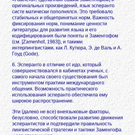
оригинальных произведений, язык эсперанто
систе матически пополнялся. Это требовало
стабильных и общепринятых норм. Важность
фиксирования норм, понимание ценности
литературы для развития языка и его
кодифицирования были поняты и Заменгофом
(см. [Zamenhof, 1963]), и такими
интерлингвистами, как Л. Кутюра, Э. де Валь и А.
Гоуд (Gode).
6. Эсперанто в отличие от идо, который
совершенствовался в кабинетах ученых, с
самого начала своего существования был
инструментом практики международного
общения. Возможность практического
использования эсперанто обеспечила ему
широкое распространение.
Эти (далеко не все) внеязыковые факторы,
безусловно, способствовали развитию движения
эсперантистов и подтвердили правильность
лингвистической стратегии и тактики Заменгофа