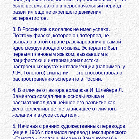
было весьма важно в первоначальный период
развития еще не окрепшего движения
эсперантистов.
3. В России язык волапюк не имел успеха.
Поэтому фиаско, которое он потерпел, не
вызвало в этой стране разочарования в самой
идее международного языка. Эсперанто был
первым плановым языком, вызвавшим в
пацифистски и интернационалистски
настроенных кругах интеллигенции (например, у
Л.Н. Толстого) симпатии — это способствовало
распространению эсперанто в России.
4. В отличие от автора волапюка И. Шлейера Л.
Заменгоф
создал лишь основы языка и
рассматривал дальнейшее его развитие как
дело коллективное, не зависящее от личного
желания и вкусов создателя.
5. Начиная с ранних художественных переводов
(еще в 1906 г. появился перевод шекспировского
«Гамлета», сделанный самим Заменгофом) и