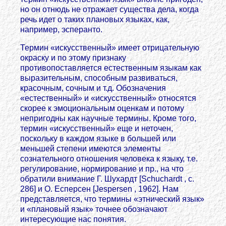
но он отнюдь не отражает существа дела, когда
речь идет о таких плановых языках, как,
например, эсперанто.
Термин «искусственный» имеет отрицательную
окраску и по этому признаку
противопоставляется естественным языкам как
выразительным, способным развиваться,
красочным, сочным и т.д. Обозначения
«естественный» и «искусственный» относятся
скорее к эмоциональным оценкам и потому
непригодны как научные термины. Кроме того,
термин «искусственный» еще и неточен,
поскольку в каждом языке в большей или
меньшей степени имеются элементы
сознательного отношения человека к языку, т.е.
регулирование, нормирование и пр., на что
обратили внимание Г. Шухардт [Schuchardt , с.
286] и О. Есперсен [Jespersen , 1962]. Нам
представляется, что термины «этнический язык»
и «плановый язык» точнее обозначают
интересующие нас понятия.