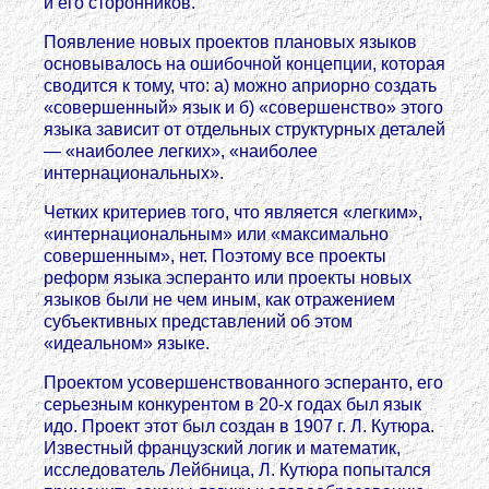
и его сторонников.
Появление новых проектов плановых языков
основывалось на ошибочной концепции, которая
сводится к тому, что: а) можно априорно создать
«совершенный» язык и б) «совершенство» этого
языка зависит от отдельных структурных деталей
— «наиболее легких», «наиболее
интернациональных».
Четких критериев того, что является «легким»,
«интернациональным» или «максимально
совершенным», нет. Поэтому все проекты
реформ языка эсперанто или проекты новых
языков были не чем иным, как отражением
субъективных представлений об этом
«идеальном» языке.
Проектом усовершенствованного эсперанто, его
серьезным конкурентом в 20-х годах был язык
идо. Проект этот был создан в 1907 г. Л. Кутюра.
Известный французский логик и математик,
исследователь Лейбница, Л. Кутюра попытался