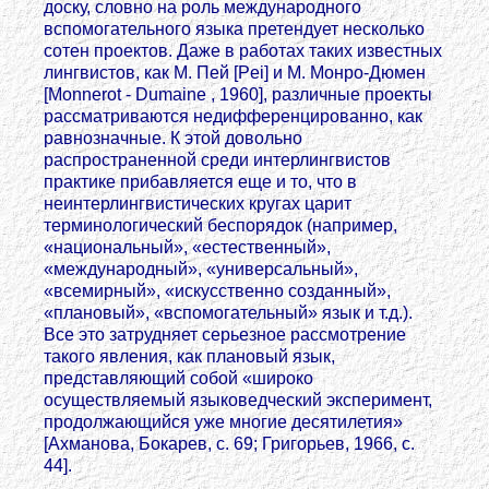
доску, словно на роль международного
вспомогательного языка претендует несколько
сотен проектов. Даже в работах таких известных
лингвистов, как М. Пей [Pei] и М. Монро-Дюмен
[Monnerot - Dumaine , 1960], различные проекты
рассматриваются недифференцированно, как
равнозначные. К этой довольно
распространенной среди интерлингвистов
практике прибавляется еще и то, что в
неинтерлингвистических кругах царит
терминологический беспорядок (например,
«национальный», «естественный»,
«международный», «универсальный»,
«всемирный», «искусственно созданный»,
«плановый», «вспомогательный» язык и т.д.).
Все это затрудняет серьезное рассмотрение
такого явления, как плановый язык,
представляющий собой «широко
осуществляемый языковедческий эксперимент,
продолжающийся уже многие десятилетия»
[Ахманова, Бокарев, с. 69; Григорьев, 1966, с.
44].