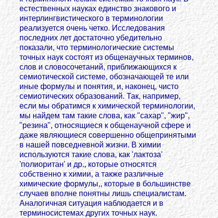
естественных науках единство знакового и
интерлингвистического в терминологии
реализуется очень четко. Исследования
последних лет достаточно убедительно
показали, что терминологические системы
точных наук состоят из общенаучных терминов,
слов и словосочетаний, приближающихся к
семиотической системе, обозначающей те или
иные формулы и понятия, и, наконец, чисто
семиотических образований. Так, например,
если мы обратимся к химической терминологии,
мы найдем там такие слова, как "сахар", "жир",
"резина", относящиеся к общенаучной сфере и
даже являющиеся совершенно общепринятыми
в нашей повседневной жизни. В химии
используются такие слова, как 'лактоза'
'полиоритан' и др., которые относятся
собственно к химии, а также различные
химические формулы,, которые в большинстве
случаев вполне понятны лишь специалистам.
Аналогичная ситуация наблюдается и в
терминосистемах других точных наук.