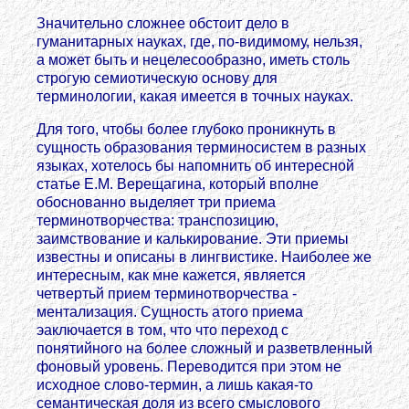
Значительно сложнее обстоит дело в
гуманитарных науках, где, по-видимому, нельзя,
а может быть и нецелесообразно, иметь столь
строгую семиотическую основу для
терминологии, какая имеется в точных науках.
Для того, чтобы более глубоко проникнуть в
сущность образования терминосистем в разных
языках, хотелось бы напомнить об интересной
статье Е.М. Верещагина, который вполне
обоснованно выделяет три приема
терминотворчества: транспозицию,
заимствование и калькирование. Эти приемы
известны и описаны в лингвистике. Наиболее же
интересным, как мне кажется, является
четвертьй прием терминотворчества -
ментализация. Сущность атого приема
эаключается в том, что что переход с
понятийного на более сложный и разветвленный
фоновый уровень. Переводится при этом не
исходное слово-термин, а лишь какая-то
семантическая доля из всего смыслового