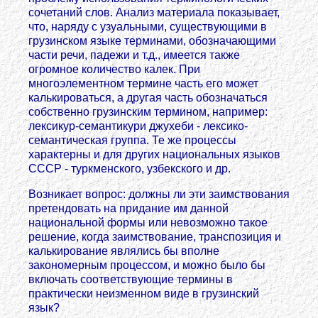
сочетаний слов. Анализ материала показывает,
что, наряду с узуальными, существующими в
грузинском языке терминами, обозначающими
части речи, падежи и т.д., имеется также
огромное количество калек. При
многоэлементном термине часть его может
калькироваться, а другая часть обозначаться
собственно грузинским термином, например:
лексикур-семантикури джухеби - лексико-
семантическая группа. Те же процессы
характерны и для других национальных языков
СССР - туркменского, узбекского и др.
Возникает вопрос: должны ли эти заимствования
претендовать на придание им данной
национальной формы или невозможно такое
решение, когда заимствование, транспозиция и
калькирование являлись бы вполне
закономерным процессом, и можно было бы
включать соответствующие термины в
практически неизменном виде в грузинский
язык?