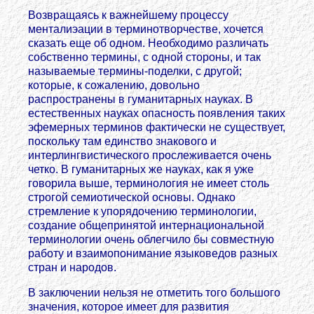
Возвращаясь к важнейшему процессу
менталиэации в терминотворчестве, хочется
сказать еще об одном. Необходимо различать
собственно термины, с одной стороны, и так
называемые термины-поделки, с другой;
которые, к сожалению, довольно
распространены в гуманитарных науках. В
естественных науках опасность появления таких
эфемерных терминов фактически не существует,
поскольку там единство знакового и
интерлингвистического прослеживается очень
четко. В гуманитарных же науках, как я уже
говорила выше, терминология не имеет столь
строгой семиотической основы. Однако
стремление к упорядочению терминологии,
создание общепринятой интернациональной
терминологии очень облегчило бы совместную
работу и взаимопонимание языковедов разных
стран и народов.
В заключении нельзя не отметить того большого
значения, которое имеет для развития