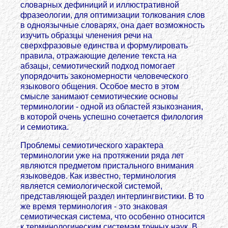
словарных дефиниций и иллюстративной
фразеологии, для оптимизации толкования слов
в одноязычные словарях, она дает возможность
изучить образцы членения речи на
сверхфразовые единства и формулировать
правила, отражающие деление текста на
абзацы, семиотический подход помогает
упорядочить закономерности человеческого
языкового общения. Особое место в этом
смысле занимают семиотические основы
терминологии - одной из областей языкознания,
в которой очень успешно сочетается филология
и семиотика.
Проблемы семиотического характера
терминологии уже на протяжении ряда лет
являются предметом пристального внимания
языковедов. Как известно, терминология
является семиологической системой,
представляющей раздел интерлингвистики. В то
же время терминология - это знаковая
семиотическая система, что особенно относится
к терминологическим системам точных наук. В