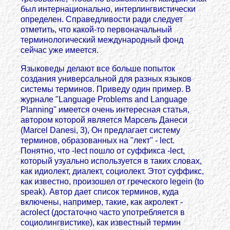
был интернационально, интерлингвистически
определен. Справедливости ради следует
отметить, что какой-то первоначальный
терминологический международный фонд
сейчас уже имеется.
Языковеды делают все больше попыток
создания универсальной для разных языков
системы терминов. Приведу один пример. В
журнале "Language Problems and Language
Planning'' имеется очень интересная статья,
автором которой является Марсель Данеси
(Marcel Danesi, 3), Он предлагает систему
терминов, образованных на "лект" - lect.
Понятно, что -lect пошло от суффикса -lect,
который узуально используется в таких словах,
как идиолект, диалект, социолект. Этот суффикс,
как известно, произошел от греческого legein (to
speak). Автор дает список терминов, куда
включены, например, такие, как акролект -
acrolect (достаточно часто употребляется в
социолингвистике), как известный термин