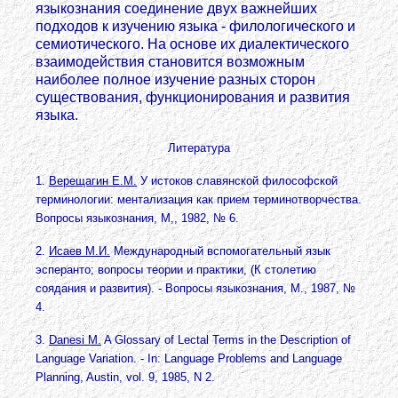
языкознания соединение двух важнейших
подходов к изучению языка - филологического и
семиотического. На основе их диалектического
взаимодействия становится возможным
наиболее полное изучение разных сторон
существования, функционирования и развития
языка.
Литература
1.
Верещагин Е.М.
У истоков славянской философской
терминологии: ментализация как прием терминотворчества.
Вопросы языкознания, М,, 1982, № 6.
2.
Исаев М.И.
Международный вспомогательный язык
эсперанто; вопросы теории и практики, (К столетию
соядания и развития). - Вопросы языкознания, М., 1987, №
4.
3.
Danesi M.
A Glossary of Lectal Terms in the Description of
Language Variation. - In: Language Problems and Language
Planning, Austin, vol. 9, 1985, N 2.