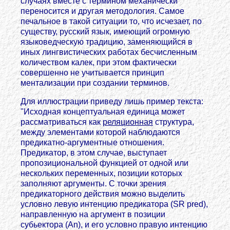
случаях вместе с термином механически
переносится и другая методология. Самое
печальное в такой ситуации то, что исчезает, по
существу, русский язык, имеющий огромную
языковедческую традицию, заменяющийся в
иных лингвистических работах бесчисленным
количеством калек, при этом фактически
совершенно не учитывается принцип
ментализации при создании терминов.
Для иллюстрации приведу лишь пример текста:
"Исходная концептуальная единица может
рассматриваться как
реляционная
структура,
между элементами которой наблюдаются
предикатно-аргументные отношения.
Предикатор, в этом случае, выступает
пропозициональной функцией от одной или
нескольких переменных, позиции которых
заполняют аргументы. С точки зрения
предикаторного действия можно выделить
условно левую интенцию предикатора (SR pred),
направленную на аргумент в позиции
субьектора (An), и его условно правую интенцию