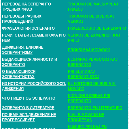
ПЕРЕВОД НА ЭСПЕРАНТО
TRADUKO DE MALSIMPLAJ
ТРУДНЫХ ФРАЗ
FRAZOJ
ПЕРЕВОДЫ РАЗНЫХ
TRADUKOJ DE DIVERSAJ
ПРОИЗВЕДЕНИЙ
VERKOJ
ФРАЗЕОЛОГИЯ ЭСПЕРАНТО
FRAZEOLOGIO DE ESPERANTO
РЕЧИ, СТАТЬИ Л.ЗАМЕНГОФА И О
VERKOJ DE ZAMENHOF KAJ
НЕМ
PRI LI
ДВИЖЕНИЯ, БЛИЗКИЕ
PROKSIMAJ MOVADOJ
ЭСПЕРАНТИЗМУ
ВЫДАЮЩИЕСЯ ЛИЧНОСТИ И
ELSTARAJ PERSONOJ KAJ
ЭСПЕРАНТО
ESPERANTO
О ВЫДАЮЩИХСЯ
PRI ELSTARAJ
ЭСПЕРАНТИСТАХ
ESPERANTISTOJ
ИЗ ИСТОРИИ РОССИЙСКОГО ЭСП.
EL HISTORIO DE RUSIA E-
ДВИЖЕНИЯ
MOVADO
KION ONI SKRIBAS PRI
ЧТО ПИШУТ ОБ ЭСПЕРАНТО
ESPERANTO
ЭСПЕРАНТО В ЛИТЕРАТУРЕ
ESPERANTO EN LITERATURO
ПОЧЕМУ ЭСП.ДВИЖЕНИЕ НЕ
KIAL E-MOVADO NE
ПРОГРЕССИРУЕТ
PROGRESAS
HUMURO PRI KAJ EN