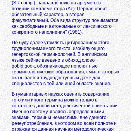
(SR compl), направленную на аргумент в
позиции комплементора (Ас). Первая носит
обязательный характер, а вторая
факультативный. Оба вида структур понимаются
как свободные и автономные от лексического
конкретного наполнения" (1981).
Не буду далее утомлять цитированием этого
труднопонимаемого текста, изобилующего
гелертовской терминологией. В английском
языке сейчас введено в обиход слово
gobldigook, обозначающее непонятные
терминологические образования, смысл которых
оказывается труднодоступным даже для
специалистов в той или иной области знания.
В гуманитарных науках оценить содержание
того или иного термина можно только в
контексте данной методологической ориентации.
Именно поэтому, являясь определенными
знаками, термины немыслимы вне данного
речеупотребления, в котором во всей полноте и
отражается данная научная методологическая