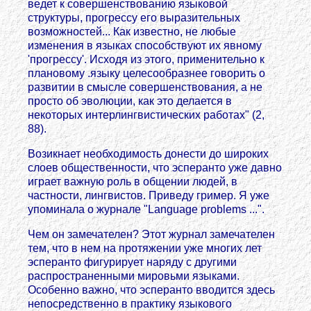
ведет к совершенствованию языковой
структуры, прогрессу его выразительных
возможностей... Как известно, не любые
изменения в языках способствуют их явному
'прогрессу'. Исходя из этого, применительно к
плановому .языку целесообразнее говорить о
развитии в смысле совершенствования, а не
просто об эволюции, как это делается в
некоторых интерлингвистических работах" (2,
88).
Возикнает необходимость донести до широких
слоев общественности, что эсперанто уже давно
играет важную роль в общении людей, в
частности, лингвистов. Приведу гример. Я уже
упоминала о журнале "Language problems ...".
Чем он замечателен? Этот журнал замечателен
тем, что в нем на протяжении уже многих лет
эсперанто фигурирует наряду с другими
распространенными мировьми языками.
Особенно важно, что эсперанто вводится здесь
непосредственно в практику языкового