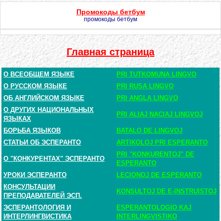
Промокоды бетбум
промокоды бетбум
Главная страница
О ВСЕОБЩЕМ ЯЗЫКЕ
PRI TUTKOMUNA LINGVO
О РУССКОМ ЯЗЫКЕ
PRI RUSA LINGVO
ОБ АНГЛИЙСКОМ ЯЗЫКЕ
PRI ANGLA LINGVO
О ДРУГИХ НАЦИОНАЛЬНЫХ
PRI ALIAJ NACIAJ LINGVOJ
ЯЗЫКАХ
БОРЬБА ЯЗЫКОВ
BATALO DE LINGVOJ
СТАТЬИ ОБ ЭСПЕРАНТО
ARTIKOLOJ PRI ESPERANTO
PRI "KONKURENTOJ" DE
О "КОНКУРЕНТАХ" ЭСПЕРАНТО
ESPERANTO
УРОКИ ЭСПЕРАНТО
LECIONOJ DE ESPERANTO
КОНСУЛЬТАЦИИ
KONSULTOJ DE E-INSTRUISTOJ
ПРЕПОДАВАТЕЛЕЙ ЭСП.
ЭСПЕРАНТОЛОГИЯ И
ESPERANTOLOGIO KAJ
ИНТЕРЛИНГВИСТИКА
INTERLINGVISTIKO