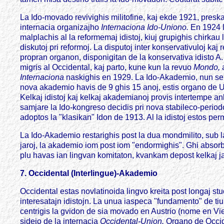
La Ido-movado revivighis militofine, kaj ekde 1921, presk
internacia organizajho
Internaciona Ido-Uniono.
En 1924 l
malplachis al la reformemaj idistoj, kiuj grupighis chirkau
diskutoj pri reformoj. La disputoj inter konservativuloj ka
propran organon, disponigitan de la konservativa idisto A.
migris al Occidental, kaj parto, kune kun la revuo
Mondo,
Internaciona
naskighis en 1929. La Ido-Akademio, nun sen 
nova akademio havis de 9 ghis 15 anoj, estis organo de ULI,
Kelkaj idistoj kaj kelkaj akademianoj provis intertempe an
samjare la Ido-kongreso decidis pri nova stabileco-periodo
adoptos la "klasikan" Idon de 1913. Al la idistoj estos per
La Ido-Akademio restarighis post la dua mondmilito, sub l
jaroj, la akademio iom post iom "endormighis". Ghi absorbi
plu havas ian lingvan komitaton, kvankam depost kelkaj ja
7. Occidental (Interlingue)-Akademio
Occidental estas novlatinoida lingvo kreita post longaj st
interesatajn idistojn. La unua iaspeca "fundamento" de ti
centrigis la gvidon de sia movado en Austrio (nome en Vien
sidejo de la internacia
Occidental-Union.
Organo de Occide