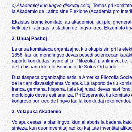
c) Akademioj kun lingvo-diskutaj celoj.
Temas pri komitatoj
la Akademio de Latino sine Flexione (Academia pro Interl
Ekzistas krome komitatoj au akademioj, kiuj plej ghenerale, 
kelkfoje ili atingas la stadion de lingvo-kreo. Ekzemplo t
2. Unuaj Pashoj
La unua komitateca organizajho, kiu okupis sin pri la elekt
1856, lau kiu mondlingvo devas posedi sciencecan karaktero
raporto konkludas favore al t.n. "filozofia" planlingvo, t.e.
de la hispana klerulo Bonifacio de Sotos Ochando.
Dua tiaspeca organizajho estis la Amerika Filozofia Socie
de la tiam disvastighanta Volapuk. La raporto de tiu komi
franca, germana, hispana, itala kaj rusa), devas havi fonol
morfologio devas esti analiza. Pri Esperanto, tiu komitato 
kongreso por kreo de lingvo lau la konkludaj rekomendoj, s
3. Volapuka Akademio
Volapuk estas la planlingvo, kiun ellaboris la badena kato
sinteza, kun duoninventitaj radikoj kaj tute inventitaj af