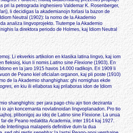
mas pri la petrograda ingheniero Valdemar K. Rosenberger,
lari),
li decidigas la akademianojn forlasi la bazon de
o Idiom Neutral (1902): la nomo de la Akademio
oida analiza lingvoprojekto. Tiutempe la Akademio
inighis la direktora periodo de Holmes, kaj Idiom Neutral
oj. Li ekverkis artikolon en klasika latina lingvo, kaj iom
en fleksioj, kiun li nomis
Latino sine Flexione
(1903). En
ldono en la jaro 1915 havos 14.000 radikojn. Eri 1909 li
evuon de Peano kiel oficialan organon, kaj pli poste (1910)
mo de la Akademio shanghighas: ghi nomighas ekde
ogres,
en kiu ili ellaboras kaj prilaboras idon de Idiom
o shanghighis: per jara pago chiu ajn tion deziranta
ri io ajn koncernanta novlatinoidan lingvoplanadon. Pro tio
sajhoj, plibonigoj au idoj de Latino sine Flexione. La unua
 far-de Peano redaktita
Academia,
inter 1914 kaj 1927.
de Interlingua malaperis definitive dum la dua
e, sed ghi restis senehha: la lastaj Peano-anoj vershajne