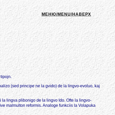
МЕНЮ/MENU/НАВЕРХ
tipojn.
lizo (sed principe ne la gvido) de la lingvo-evoluo, kaj
a lingva plibonigo de la lingvo Ido. Ofte la lingvo-
lative malmulton reformis. Analoge funkciis la Volapuka