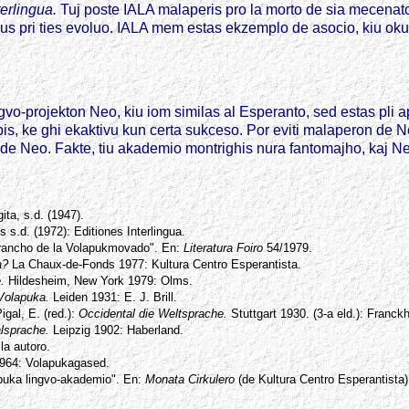
terlingua.
Tuj poste IALA malaperis pro la morto de sia mecenato
us pri ties evoluo. IALA mem estas ekzemplo de asocio, kiu okup
ngvo-projekton Neo, kiu iom similas al Esperanto, sed estas pli a
is, ke ghi ekaktivu kun certa sukceso. Por eviti malaperon de
n de Neo. Fakte, tiu akademio montrighis nura fantomajho, kaj Ne
ita, s.d. (1947).
s.d. (1972): Editiones Interlingua.
 brancho de la Volapukmovado". En:
Literatura Foiro
54/1979.
a?
La Chaux-de-Fonds 1977: Kultura Centro Esperantista.
.
Hildesheim, New York 1979: Olms.
 Volapuka.
Leiden 1931: E. J. Brill.
gal, E. (red.):
Occidental die Weltsprache.
Stuttgart 1930. (3-a eld.): Franc
alsprache.
Leipzig 1902: Haberland.
la autoro.
964: Volapukagased.
apuka lingvo-akademio". En:
Monata Cirkulero
(de Kultura Centro Esperantista)