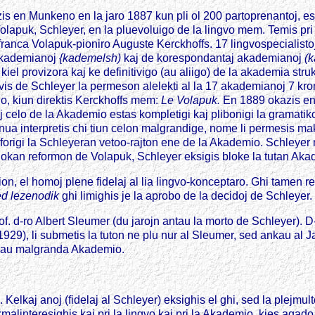
is en Munkeno en la jaro 1887 kun pli ol 200 partoprenantoj, es
 Volapuk, Schleyer, en la pluevoluigo de la lingvo mem. Temis pri
franca Volapuk-pioniro Auguste Kerckhoffs. 17 lingvospecialistoj
 akademianoj
{kademelsh)
kaj de korespondantaj akademianoj
(
el provizora kaj ke definitivigo (au aliigo) de la akademia stru
vis de Schleyer la permeson alelekti al la 17 akademianoj 7 kr
ano, kiun direktis Kerckhoffs mem:
Le Volapuk.
En 1889 okazis en 
uj celo de la Akademio estas kompletigi kaj plibonigi la gramat
 unua interpretis chi tiun celon malgrandige, nome li permesis m
s forigi la Schleyeran vetoo-rajton ene de la Akademio. Schleye
blokan reformon de Volapuk, Schleyer eksigis bloke la tutan Ak
l homoj plene fidelaj al lia lingvo-konceptaro. Ghi tamen resti
ed lezenodik
ghi limighis je la aprobo de la decidoj de Schley
of. d-ro Albert Sleumer (du jarojn antau la morto de Schleyer). 
 (1929), li submetis la tuton ne plu nur al Sleumer, sed ankau a
vazau malgranda Akademio.
 Kelkaj anoj (fidelaj al Schleyer) eksighis el ghi, sed la plejmu
kmalinteresighis kaj pri la lingvo kaj pri la Akademio, kies agad