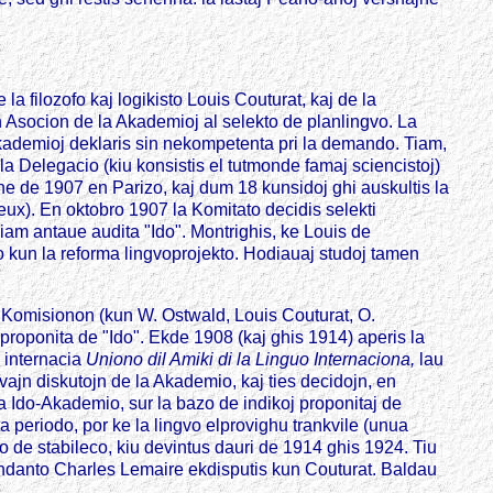
la filozofo kaj logikisto Louis Couturat, kaj de la
an Asocion de la Akademioj al selekto de planlingvo. La
Akademioj deklaris sin nekompetenta pri la demando. Tiam,
la Delegacio (kiu konsistis el tutmonde famaj sciencistoj)
ine de 1907 en Parizo, kaj dum 18 kunsidoj ghi auskultis la
ux). En oktobro 1907 la Komitato decidis selekti
iam antaue audita "Ido". Montrighis, ke Louis de
uro kun la reforma lingvoprojekto. Hodiauaj studoj tamen
an Komisionon (kun W. Ostwald, Louis Couturat, O.
proponita de "Ido". Ekde 1908 (kaj ghis 1914) aperis la
 internacia
Uniono dil Amiki di la Linguo Internaciona,
lau
vajn diskutojn de la Akademio, kaj ties decidojn, en
la Ido-Akademio, sur la bazo de indikoj proponitaj de
 periodo, por ke la lingvo elprovighu trankvile (unua
do de stabileco, kiu devintus dauri de 1914 ghis 1924. Tiu
mandanto Charles Lemaire ekdisputis kun Couturat. Baldau