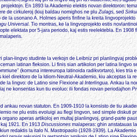
n projektojn. En 1893 la Akademio elektis novan direktoron: te
re de cirkuleroj (kiuj baldau nomighos ne plu
Zulags,
sed
Sirku
o de la usonano A. Holmes aperis finfine la kreita lingvoprojekt
ngu Universal.
Tio montras, ke la lingvoprojekto estis novlantin
te elektata por 5-jara periodo, kaj estis reelektebla. En 1908 f
malaperis.
lan-lingvo studinte la verkojn de Leibniz pri planlingvaj problem
cernan latinan fleksion. Li finis sian artikolon per latina lingvo s
ommune" (komuna intereuropa latinoida radikvortaro), kies tria e
s kiel direktoro de la Idiom-Neutral-Akademio, kiu akceptas la r
de la lingvo: de Latino sine Flexione al
Interlingua.
Ankau la no
iaj ne konsentas kun tiu evoluo: ili fondas novan periodajhon
Pr
 ankau novan statuton. En 1909-1910 la konsisto de tiu akademi
emio ne plu estis evoluigi au flegi lingvon, sed simple diskuti p
a organo aperas artikoloj en multaj planlingvoj, grand-parte pau
5 kaj 1921. En 1913
Discussiones
malaperas: ghin anstatauas la
kiun redaktis la italo N. Mastropaolo (1928-1939). La Akademio 
o) provis rekunigi la restantajn amikojn de Latino sine Flexion