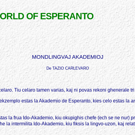
WORLD OF ESPERANTO
MONDLINGVAJ AKADEMIOJ
De TAZIO CARLEVARO
elaro. Tiu celaro tamen varias, kaj ni povas rekoni ghenerale tri 
ekzemplo estas la Akademio de Esperanto, kies celo estas la ana
as la frua Ido-Akademio, kiu okupighis chefe (ech se ne nur) pri l
he la intermilita Ido-Akademio, kiu fiksis la lingvo-uzon, kaj re