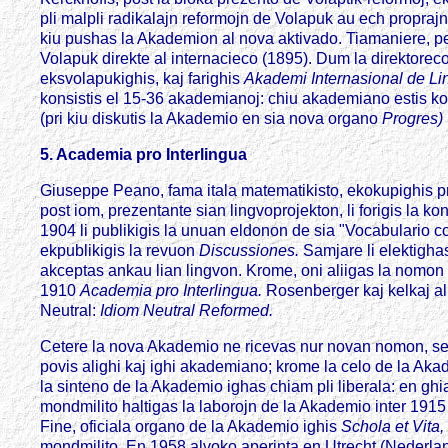
pli malpli radikalajn reformojn de Volapuk au ech propraj
kiu pushas la Akademion al nova aktivado. Tiamaniere, pe
Volapuk direkte al internacieco (1895). Dum la direktorec
eksvolapukighis, kaj farighis
Akademi Internasional de Li
konsistis el 15-36 akademianoj: chiu akademiano estis koop
(pri kiu diskutis la Akademio en sia nova organo
Progres)
5. Academia pro Interlingua
Giuseppe Peano, fama itala matematikisto, ekokupighis pri p
post iom, prezentante sian lingvoprojekton, li forigis la kon
1904 li publikigis la unuan eldonon de sia "Vocabulario c
ekpublikigis la revuon
Discussiones.
Samjare li elektigha
akceptas ankau lian lingvon. Krome, oni aliigas la nomon 
1910
Academia pro Interlingua.
Rosenberger kaj kelkaj al
Neutral:
Idiom Neutral Reformed.
Cetere la nova Akademio ne ricevas nur novan nomon, sed
povis alighi kaj ighi akademiano; krome la celo de la Akad
la sinteno de la Akademio ighas chiam pli liberala: en ghi
mondmilito haltigas la laborojn de la Akademio inter 191
Fine, oficiala organo de la Akademio ighis
Schola et Vita,
mondmilito. En 1958 alvoko aperinta en Utrecht (Nederland