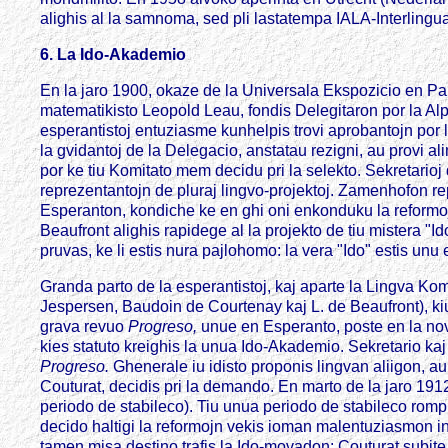
alighis al la samnoma, sed pli lastatempa IALA-Interlingua
6. La Ido-Akademio
En la jaro 1900, okaze de la Universala Ekspozicio en Pariz
matematikisto Leopold Leau, fondis Delegitaron por la Alpr
esperantistoj entuziasme kunhelpis trovi aprobantojn por
la gvidantoj de la Delegacio, anstatau rezigni, au provi a
por ke tiu Komitato mem decidu pri la selekto. Sekretarioj
reprezentantojn de pluraj lingvo-projektoj. Zamenhofon re
Esperanton, kondiche ke en ghi oni enkonduku la reformojn
Beaufront alighis rapidege al la projekto de tiu mistera "I
pruvas, ke li estis nura pajlohomo: la vera "Ido" estis unu
Granda parto de la esperantistoj, kaj aparte la Lingva Kom
Jespersen, Baudoin de Courtenay kaj L. de Beaufront), kiu
grava revuo
Progreso,
unue en Esperanto, poste en la no
kies statuto kreighis la unua Ido-Akademio. Sekretario kaj
Progreso.
Ghenerale iu idisto proponis lingvan aliigon, au
Couturat, decidis pri la demando. En marto de la jaro 191
periodo de stabileco). Tiu unua periodo de stabileco rompi
decido haltigi la reformojn vekis ioman malentuziasmon in
tamen misa destino trafis la Ido-movadon: Couturat subite