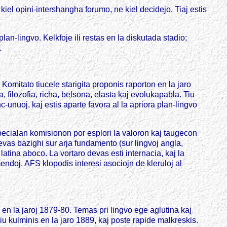
 kiel opini-intershangha forumo, ne kiel decidejo. Tiaj estis
lan-lingvo. Kelkfoje ili restas en la diskutada stadio;
.
 Komitato tiucele starigita proponis raporton en la jaro
 filozofia, richa, belsona, elasta kaj evolukapabla. Tiu
nc-unuoj, kaj estis aparte favora al la apriora plan-lingvo
pecialan komisionon por esplori la valoron kaj taugecon
evas bazighi sur arja fundamento (sur lingvoj angla,
latina aboco. La vortaro devas esti internacia, kaj la
mendoj. AFS klopodis interesi asociojn de kleruloj al
en la jaroj 1879-80. Temas pri lingvo ege aglutina kaj
iu kulminis en la jaro 1889, kaj poste rapide malkreskis.