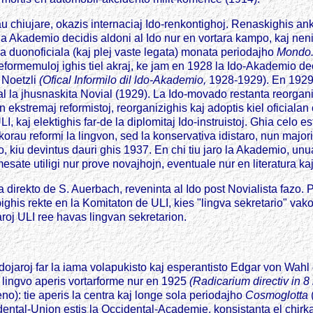
au chiujare, okazis internaciaj Ido-renkontighoj. Renaskighis a
a Akademio decidis aldoni al Ido nur en vortara kampo, kaj neni
 la duonoficiala (kaj plej vaste legata) monata periodajho
Mondo
j reformemuloj ighis tiel akraj, ke jam en 1928 la Ido-Akademio de
 Noetzli
(Ofical Informilo dil ldo-Akademio,
1928-1929). En 1929 
al la jhusnaskita Novial (1929). La Ido-movado restanta reorgan
ekstremaj reformistoj, reorganizighis kaj adoptis kiel oficiala
 kaj elektighis far-de la diplomitaj Ido-instruistoj. Ghia celo e
korau reformi la lingvon, sed la konservativa idistaro, nun major
, kiu devintus dauri ghis 1937. En chi tiu jaro la Akademio, unua
mesate utiligi nur prove novajhojn, eventuale nur en literatura k
a direkto de S. Auerbach, reveninta al Ido post Novialista fazo
ghis rekte en la Komitaton de ULI, kies "lingva sekretario" vak
roj ULI ree havas lingvan sekretarion.
udojaroj far la iama volapukisto kaj esperantisto Edgar von Wahl
u lingvo aperis vortarforme nur en 1925
(Radicarium directiv in 8
o): tie aperis la centra kaj longe sola periodajho
Cosmoglotta
ntal-Union estis la Occidental-Academie, konsistanta el chirkau 