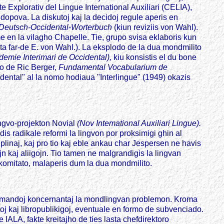
 Explorativ del Lingue International Auxiliari (CELIA),
idopova. La diskutoj kaj la decidoj regule aperis en
Deutsch-Occidental-Worterbuch
(kiun reviziis von Wahl).
e en la vilagho Chapelle. Tie, grupo svisa eklaboris kun
ta far-de E. von Wahl.). La eksplodo de la dua mondmilito
demie Interimari de Occidental),
kiu konsistis el du bone
to de Ric Berger,
Fundamental Vocabularium de
ental" al la nomo hodiaua "Interlingue" (1949) okazis
ingvo-projekton Novial
(Nov Intemational Auxiliari Lingue).
s radikale reformi la lingvon por proksimigi ghin al
iplinaj, kaj pro tio kaj eble ankau char Jespersen ne havis
n kaj aliigojn. Tio tamen ne malgrandigis la lingvan
 komitato, malaperis dum la dua mondmilito.
uj demandoj koncernantaj la mondlingvan problemon. Kroma
toj kaj libropublikigoj, eventuale en formo de subvenciado.
e IALA, fakte kreitajho de ties lasta chefdirektoro