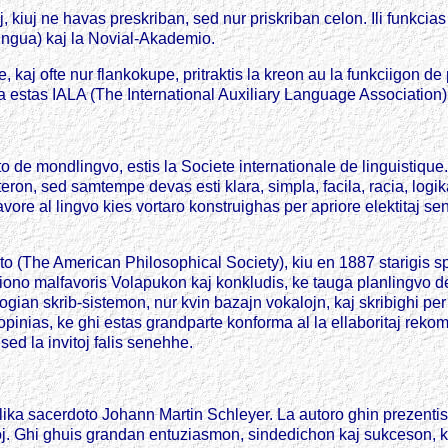
, kiuj ne havas preskriban, sed nur priskriban celon. Ili funkcias
ingua) kaj la Novial-Akademio.
kaj ofte nur flankokupe, pritraktis la kreon au la funkciigon de p
ipa estas IALA (The International Auxiliary Language Association)
o de mondlingvo, estis la Societe internationale de linguistique.
n, sed samtempe devas esti klara, simpla, facila, racia, logika,
 favore al lingvo kies vortaro konstruighas per apriore elektitaj se
to (The American Philosophical Society), kiu en 1887 starigis s
siono malfavoris Volapukon kaj konkludis, ke tauga planlingvo d
ogian skrib-sistemon, nur kvin bazajn vokalojn, kaj skribighi per 
opinias, ke ghi estas grandparte konforma al la ellaboritaj reko
ed la invitoj falis senehhe.
lika sacerdoto Johann Martin Schleyer. La autoro ghin prezentis 
iksoj. Ghi ghuis grandan entuziasmon, sindedichon kaj sukceson, k