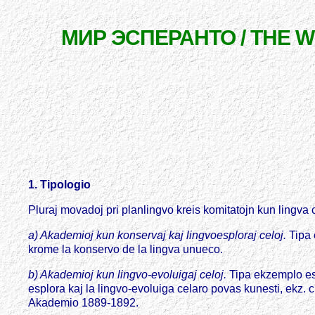
МИР ЭСПЕРАНТО / THE 
1. Tipologio
Pluraj movadoj pri planlingvo kreis komitatojn kun lingva c
a) Akademioj kun konservaj kaj lingvoesploraj celoj.
Tipa 
krome la konservo de la lingva unueco.
b) Akademioj kun lingvo-evoluigaj celoj.
Tipa ekzemplo est
esplora kaj la lingvo-evoluiga celaro povas kunesti, ekz. c
Akademio 1889-1892.