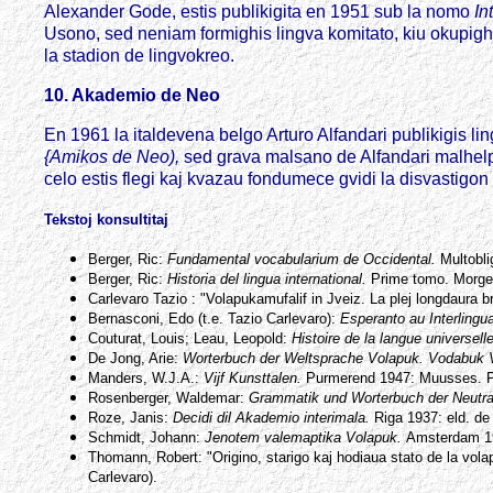
Alexander Gode, estis publikigita en 1951 sub la nomo
In
Usono, sed neniam formighis lingva komitato, kiu okupigh
la stadion de lingvokreo.
10. Akademio de Neo
En 1961 la italdevena belgo Arturo Alfandari publikigis li
{Amikos de Neo),
sed grava malsano de Alfandari malhelp
celo estis flegi kaj kvazau fondumece gvidi la disvastigo
Tekstoj konsultitaj
Berger, Ric:
Fundamental vocabularium de Occidental.
Multoblig
Berger, Ric:
Historia del lingua international.
Prime tomo. Morges 
Carlevaro Tazio : "Volapukamufalif in Jveiz. La plej longdaura
Bernasconi, Edo (t.e. Tazio Carlevaro):
Esperanto au Interlingu
Couturat, Louis; Leau, Leopold:
Histoire de la langue universelle
De Jong, Arie:
Worterbuch der Weltsprache Volapuk. Vodabuk
Manders, W.J.A.:
Vijf Kunsttalen.
Purmerend 1947: Muusses. Pi
Rosenberger, Waldemar:
Grammatik und Worterbuch der Neutr
Roze, Janis:
Decidi dil Akademio interimala.
Riga 1937: eld. de 
Schmidt, Johann:
Jenotem valemaptika Volapuk.
Amsterdam 1
Thomann, Robert: "Origino, starigo kaj hodiaua stato de la vol
Carlevaro).