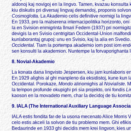
aldonoj kaj novigoj en la lingvo. Tamen, kvazau konsulta k
kiu diskutis pri diversaj lingvaj demandoj, proponis solvon
Cosmoglotta.
La Akademio celis definitive normigi la ling
En 1933, pro la malserena internacipolitika horizonto, on
la en Svision enmigrinta Ilmari Federn (1937) pri normigit
devigis la en Svisio centrigitan Occidental-Union malfo
kunlaborantaj grupoj: unu en Svisio, kaj la alia en Svedio
Occidental.
Tiam la portempa akademio iom post iom endor
sen konsulti la akademion. Nuntempe la forvaporighanta 
8. Novial-Akademio
La konata dana lingvisto Jespersen, kiu jam kunlaboris en
En 1929 alighis al ghi manpleno da eksidistoj, kune kun 
Occidental. Porokaze,
Mondo
alinomighis al
Novialiste.
M
la tempon profunde okupighi pri sia projekto, oni fondis
Li
kaoson en la movadeto mem, char la decidoj de tiu komitat
9. IALA (The International Auxiliary Language Associa
IALA estis fondita far-de la usona mecenato Alice Morris 
celo estis akceli la solvon de tiu problemo mem. Ghi efiki
Bedaurinde en 1933 ghi decidis mem krei lingvon, kies un