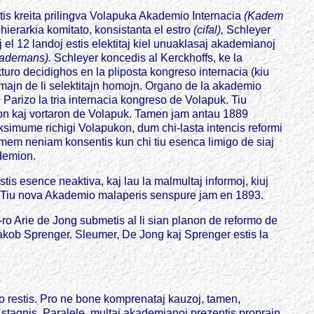
tis kreita prilingva Volapuka Akademio Internacia
(Kadem
 hierarkia komitato, konsistanta el estro
(cifal),
Schleyer
 el 12 landoj estis elektitaj kiel unuaklasaj akademianoj
kademans).
Schleyer koncedis al Kerckhoffs, ke la
kturo decidighos en la pliposta kongreso internacia (kiu
omajn de li selektitajn homojn. Organo de la akademio
Parizo la tria internacia kongreso de Volapuk. Tiu
ikon kaj vortaron de Volapuk. Tamen jam antau 1889
aksimume richigi Volapukon, dum chi-lasta intencis reformi
r mem neniam konsentis kun chi tiu esenca limigo de siaj
ademion.
s esence neaktiva, kaj lau la malmultaj informoj, kiuj
er. Tiu nova Akademio malaperis senspure jam en 1893.
D-ro Arie de Jong submetis al li sian planon de reformo de
l Jakob Sprenger. Sleumer, De Jong kaj Sprenger estis la
lto restis. Pro ne bone komprenataj kauzoj, tamen,
o stagnis. Paralele, multaj akademianoj prezentis proprajn