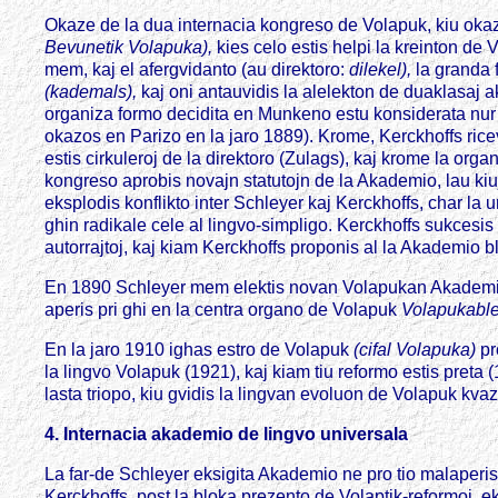
Okaze de la dua internacia kongreso de Volapuk, kiu okaz
Bevunetik Volapuka),
kies celo estis helpi la kreinton de
mem, kaj el afergvidanto (au direktoro:
dilekel),
la granda 
(kademals),
kaj oni antauvidis la alelekton de duaklasaj
organiza formo decidita en Munkeno estu konsiderata nur ki
okazos en Parizo en la jaro 1889). Krome, Kerckhoffs rice
estis cirkuleroj de la direktoro (Zulags), kaj krome la org
kongreso aprobis novajn statutojn de la Akademio, lau ki
eksplodis konflikto inter Schleyer kaj Kerckhoffs, char la
ghin radikale cele al lingvo-simpligo. Kerckhoffs sukcesi
autorrajtoj, kaj kiam Kerckhoffs proponis al la Akademio 
En 1890 Schleyer mem elektis novan Volapukan Akademion, e
aperis pri ghi en la centra organo de Volapuk
Volapukabl
En la jaro 1910 ighas estro de Volapuk
(cifal Volapuka)
pr
la lingvo Volapuk (1921), kaj kiam tiu reformo estis preta
lasta triopo, kiu gvidis la lingvan evoluon de Volapuk k
4. Internacia akademio de lingvo universala
La far-de Schleyer eksigita Akademio ne pro tio malaperis.
Kerckhoffs, post la bloka prezento de Volaptik-reformoj, e