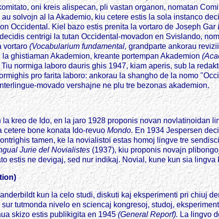
omitato, oni kreis alispecan, pli vastan organon, nomatan Comite
 au solvojn al la Akademio, kiu cetere estis la sola instanco dec
von Occidental. Kiel bazo estis prenita la vortaro de Joseph Gar
i decidis centrigi la tutan Occidental-movadon en Svislando, nom
a vortaro
(Vocabularium fundamental,
grandparte ankorau revizii
ndi la ghistiaman Akademion, kreante portempan Akademion
(Aca
. Tiu normiga laboro dauris ghis 1947, kiam aperis, sub la redak
mighis pro farita laboro: ankorau la shangho de la nomo "Occid
Interlingue-movado vershajne ne plu tre bezonas akademion.
 la kreo de Ido, en la jaro 1928 proponis novan novlatinoidan l
la cetere bone konata Ido-revuo
Mondo.
En 1934 Jespersen decidi
ontrighis tamen, ke la novialistoi estas homoj lingve tre sendisc
ngual Jurie del Novialistes
(1937), kiu proponis novajn plibongoj
o estis ne devigaj, sed nur indikaj. Novial, kune kun sia lingva
tion)
Vanderbildt kun la celo studi, diskuti kaj eksperimenti pri chi
s sur tutmonda nivelo en sciencaj kongresoj, studoj, eksperimen
ua skizo estis publikigita en 1945
(General Reporf).
La lingvo d