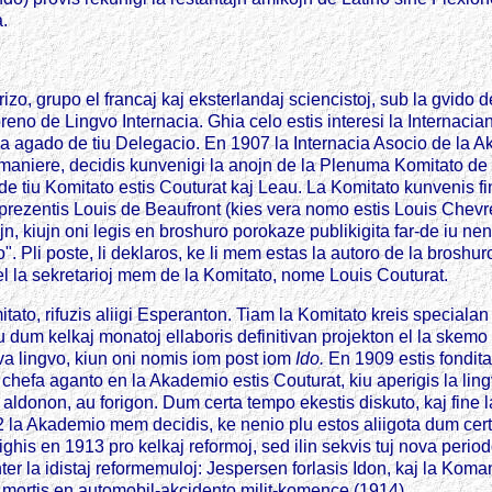
.
o, grupo el francaj kaj eksterlandaj sciencistoj, sub la gvido de 
eno de Lingvo Internacia. Ghia celo estis interesi la Internaci
 la agado de tiu Delegacio. En 1907 la Internacia Asocio de la 
limaniere, decidis kunvenigi la anojn de la Plenuma Komitato de 
 de tiu Komitato estis Couturat kaj Leau. La Komitato kunvenis f
prezentis Louis de Beaufront (kies vera nomo estis Louis Chevre
, kiujn oni legis en broshuro porokaze publikigita far-de iu nen
do". Pli poste, li deklaros, ke li mem estas la autoro de la brosh
 el la sekretarioj mem de la Komitato, nome Louis Couturat.
itato, rifuzis aliigi Esperanton. Tiam la Komitato kreis special
 dum kelkaj monatoj ellaboris definitivan projekton el la skemo 
va lingvo, kiun oni nomis iom post iom
Ido.
En 1909 estis fondita
 chefa aganto en la Akademio estis Couturat, kiu aperigis la ling
 aldonon, au forigon. Dum certa tempo ekestis diskuto, kaj fine 
2 la Akademio mem decidis, ke nenio plu estos aliigota dum certa
ghis en 1913 pro kelkaj reformoj, sed ilin sekvis tuj nova perio
ter la idistaj reformemuloj: Jespersen forlasis Idon, kaj la Ko
 mortis en automobil-akcidento milit-komence (1914).