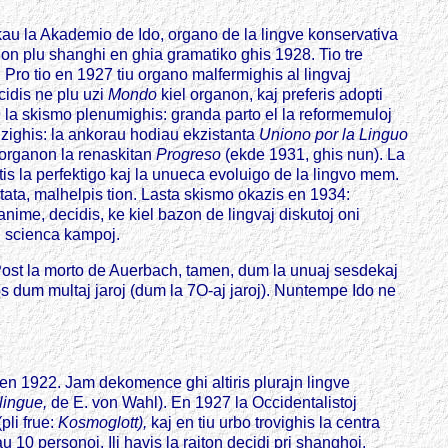
nkau la Akademio de Ido, organo de la lingve konservativa
on plu shanghi en ghia gramatiko ghis 1928. Tio tre
.
Pro tio en 1927 tiu organo malfermighis al lingvaj
cidis ne plu uzi
Mondo
kiel organon, kaj preferis adopti
la skismo plenumighis: granda parto el la reformemuloj
izighis: la ankorau hodiau ekzistanta
Uniono por la Linguo
n organon la renaskitan
Progreso
(ekde 1931, ghis nun). La
stis la perfektigo kaj la unueca evoluigo de la lingvo mem.
itata, malhelpis tion. Lasta skismo okazis en 1934:
nime, decidis, ke kiel bazon de lingvaj diskutoj oni
aj scienca kampoj.
. Post la morto de Auerbach, tamen, dum la unuaj sesdekaj
os dum multaj jaroj (dum la 7O-aj jaroj). Nuntempe Ido ne
 en 1922. Jam dekomence ghi altiris plurajn lingve
 lingue,
de E. von Wahl). En 1927 la Occidentalistoj
(pli frue:
Kosmoglott),
kaj en tiu urbo trovighis la centra
10 personoj. Ili havis la rajton decidi pri shanghoj,