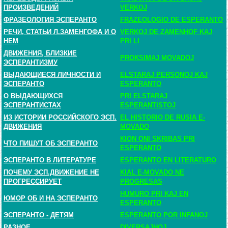
ПРОИЗВЕДЕНИЙ
VERKOJ
ФРАЗЕОЛОГИЯ ЭСПЕРАНТО
FRAZEOLOGIO DE ESPERANTO
РЕЧИ, СТАТЬИ Л.ЗАМЕНГОФА И О
VERKOJ DE ZAMENHOF KAJ
НЕМ
PRI LI
ДВИЖЕНИЯ, БЛИЗКИЕ
PROKSIMAJ MOVADOJ
ЭСПЕРАНТИЗМУ
ВЫДАЮЩИЕСЯ ЛИЧНОСТИ И
ELSTARAJ PERSONOJ KAJ
ЭСПЕРАНТО
ESPERANTO
О ВЫДАЮЩИХСЯ
PRI ELSTARAJ
ЭСПЕРАНТИСТАХ
ESPERANTISTOJ
ИЗ ИСТОРИИ РОССИЙСКОГО ЭСП.
EL HISTORIO DE RUSIA E-
ДВИЖЕНИЯ
MOVADO
KION ONI SKRIBAS PRI
ЧТО ПИШУТ ОБ ЭСПЕРАНТО
ESPERANTO
ЭСПЕРАНТО В ЛИТЕРАТУРЕ
ESPERANTO EN LITERATURO
ПОЧЕМУ ЭСП.ДВИЖЕНИЕ НЕ
KIAL E-MOVADO NE
ПРОГРЕССИРУЕТ
PROGRESAS
HUMURO PRI KAJ EN
ЮМОР ОБ И НА ЭСПЕРАНТО
ESPERANTO
ЭСПЕРАНТО - ДЕТЯМ
ESPERANTO POR INFANOJ
РАЗНОЕ
DIVERSAJHOJ