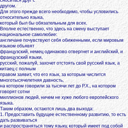
сноситься друг с
другом.
Для этого прежде всего необходимо, чтобы условились
относительно языка,
который был бы обязательным для всех.
Вполне естественно, что здесь на смену выступает
национальное самолюбие:
англичане почувствуют себя обиженными, если мировым
языком объявят
французский, немец одинаково отвергнет и английский, и
французский языки,
русский, пожалуй, захочет отстоять свой русский язык, а
китаец с полным
правом заявит, что его язык, за которым числится
многотысячелетняя давность,
на котором говорили за тысячи лет до Р.Х., на котором
говорят сотни
миллионов людей, ничем не хуже любого европейского
языка.
Таким образом, остаются лишь два выхода:
1. Предоставить будущее естественному развитию, то есть
дать развиваться
и распространяться тому языку, который имеет под собой