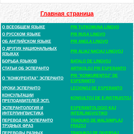
Главная страница
О ВСЕОБЩЕМ ЯЗЫКЕ
PRI TUTKOMUNA LINGVO
О РУССКОМ ЯЗЫКЕ
PRI RUSA LINGVO
ОБ АНГЛИЙСКОМ ЯЗЫКЕ
PRI ANGLA LINGVO
О ДРУГИХ НАЦИОНАЛЬНЫХ
PRI ALIAJ NACIAJ LINGVOJ
ЯЗЫКАХ
БОРЬБА ЯЗЫКОВ
BATALO DE LINGVOJ
СТАТЬИ ОБ ЭСПЕРАНТО
ARTIKOLOJ PRI ESPERANTO
PRI "KONKURENTOJ" DE
О "КОНКУРЕНТАХ" ЭСПЕРАНТО
ESPERANTO
УРОКИ ЭСПЕРАНТО
LECIONOJ DE ESPERANTO
КОНСУЛЬТАЦИИ
KONSULTOJ DE E-INSTRUISTOJ
ПРЕПОДАВАТЕЛЕЙ ЭСП.
ЭСПЕРАНТОЛОГИЯ И
ESPERANTOLOGIO KAJ
ИНТЕРЛИНГВИСТИКА
INTERLINGVISTIKO
ПЕРЕВОД НА ЭСПЕРАНТО
TRADUKO DE MALSIMPLAJ
ТРУДНЫХ ФРАЗ
FRAZOJ
ПЕРЕВОДЫ РАЗНЫХ
TRADUKOJ DE DIVERSAJ