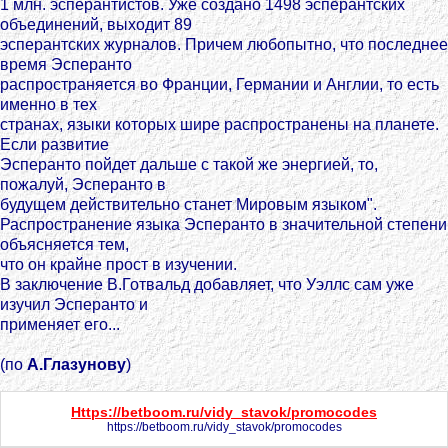
1 млн. эсперантистов. Уже создано 1498 эсперантских
объединений, выходит 89
эсперантских журналов. Причем любопытно, что последнее
время Эсперанто
распространяется во Франции, Германии и Англии, то есть
именно в тех
странах, языки которых шире распространены на планете.
Если развитие
Эсперанто пойдет дальше с такой же энергией, то,
пожалуй, Эсперанто в
будущем действительно станет Мировым языком".
Распространение языка Эсперанто в значительной степени
объясняется тем,
что он крайне прост в изучении.
В заключение В.Готвальд добавляет, что Уэллс сам уже
изучил Эсперанто и
применяет его...
(по
А.Глазунову
)
Https://betboom.ru/vidy_stavok/promocodes
https://betboom.ru/vidy_stavok/promocodes