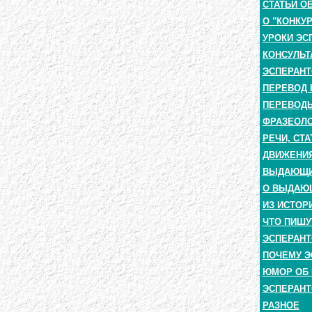
СТАТЬИ О
О "КОНКУ
УРОКИ ЭС
КОНСУЛЬТ
ЭСПЕРАНТ
ПЕРЕВОД 
ПЕРЕВОДЫ
ФРАЗЕОЛО
РЕЧИ, СТА
ДВИЖЕНИЯ
ВЫДАЮЩИЕ
О ВЫДАЮ
ИЗ ИСТОР
ЧТО ПИШУ
ЭСПЕРАНТ
ПОЧЕМУ Э
ЮМОР ОБ 
ЭСПЕРАНТ
РАЗНОЕ