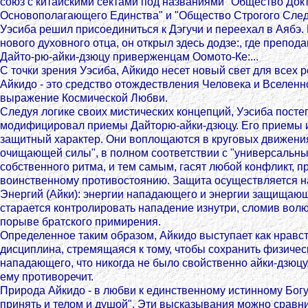
союз с китайскими сектами под названиями "Общество Док
Основополагающего Единства" и "Общество Строгого След
Уэсиба решил присоединиться к Дэгучи и переехал в Аябэ. 
нового духовного отца, он открыл здесь додзe:, где препод
Дайто-рю-айки-дзюцу приверженцам Оомото-Кe:...
С точки зрения Уэсиба, Айкидо несет новый свет для всех р
Айкидо - это средство отождествления Человека и Вселенн
выражение Космической Любви.
Следуя логике своих мистических концепций, Уэсиба посте
модифицировал приемы Дайторю-айки-дзюцу. Его приемы и
защитный характер. Они воплощаются в круговых движени
очищающей силы", в полном соответствии с "универсальны
собственного ритма, и тем самым, гасят любой конфликт, 
воинственному противостоянию. Защита осуществляется 
Энергий (Айки): энергии нападающего и энергии защищающ
старается контролировать нападение изнутри, сломив вол
порыве братского примирения.
Определенное таким образом, Айкидо выступает как нравс
дисциплина, стремящаяся к тому, чтобы сохранить физичес
нападающего, что никогда не было свойственно айки-дзюцу,
ему противоречит.
Природа Айкидо - в любви к единственному истинному Богу,
принять и телом и душой". Эти высказывания можно сравн