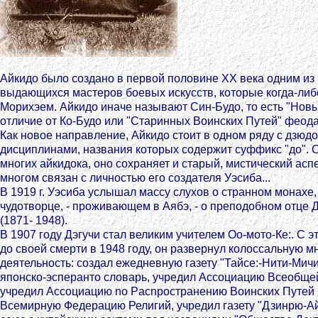
Айкидо было создано в первой половине XX века одним из
выдающихся мастеров боевых искусств, которые когда-либ
Морихэем. Айкидо иначе называют Син-Будо, то есть "Новы
отличие от Ко-Будо или "Старинных Воинских Путей" феод
Как новое направление, Айкидо стоит в одном ряду с дзюдо
дисциплинами, названия которых содержит суффикс "до". 
многих айкидока, оно сохраняет и старый, мистический аспе
многом связан с личностью его создателя Уэсиба...
В 1919 г. Уэсиба услышал массу слухов о странном монахе, 
чудотворце, - проживающем в Аябэ, - о преподобном отце 
(1871- 1948).
В 1907 году Дэгучи стал великим учителем Оо-мото-Кe:. С э
до своей смерти в 1948 году, он развернул колоссальную 
деятельность: создал ежедневную газету "Тайсe:-Нити-Мичи
японско-эсперанто словарь, учредил Ассоциацию Всеобще
учредил Ассоциацию no Pacnpocтранению Воинских Путей 
Всемирную Федерацию Религий, учредил газету "Дзинрю-А