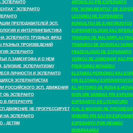
Б ЭСПЕРАНТО
ARTIKOLOJ PRI ESPERANTO
РЕНТАХ" ЭСПЕРАНТО
PRI "KONKURENTOJ" DE ESPE
ПЕРАНТО
LECIONOJ DE ESPERANTO
АЦИИ ПРЕПОДАВАТЕЛЕЙ ЭСП.
KONSULTOJ DE E-INSTRUISTOJ
ОЛОГИЯ И ИНТЕРЛИНГВИСТИКА
ESPERANTOLOGIO KAJ INTERLI
НА ЭСПЕРАНТО ТРУДНЫХ ФРАЗ
TRADUKO DE MALSIMPLAJ FRA
 РАЗНЫХ ПРОИЗВЕДЕНИЙ
TRADUKOJ DE DIVERSAJ VERK
ГИЯ ЭСПЕРАНТО
FRAZEOLOGIO DE ESPERANTO
ТЬИ Л.ЗАМЕНГОФА И О НЕМ
VERKOJ DE ZAMENHOF KAJ PRI
, БЛИЗКИЕ ЭСПЕРАНТИЗМУ
PROKSIMAJ MOVADOJ
СЯ ЛИЧНОСТИ И ЭСПЕРАНТО
ELSTARAJ PERSONOJ KAJ ESP
ЩИХСЯ ЭСПЕРАНТИСТАХ
PRI ELSTARAJ ESPERANTISTOJ
ИИ РОССИЙСКОГО ЭСП. ДВИЖЕНИЯ
EL HISTORIO DE RUSIA E-MOV
Т ОБ ЭСПЕРАНТО
KION ONI SKRIBAS PRI ESPER
О В ЛИТЕРАТУРЕ
ESPERANTO EN LITERATURO
СП.ДВИЖЕНИЕ НЕ ПРОГРЕССИРУЕТ
KIAL E-MOVADO NE PROGRESA
И НА ЭСПЕРАНТО
HUMURO PRI KAJ EN ESPERAN
О - ДЕТЯМ
ESPERANTO POR INFANOJ
DIVERSAJHOJ