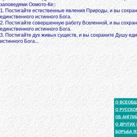
заповедями Оомото-Кe::
1. Постигайте естественные явления Природы, и вы сохран
единственного истинного Бога.
2. Постигайте совершенную работу Вселенной, и вы сохра
единственного истинного Бога.
3. Постигайте дух живых существ, и вы сохраните Душу ед
истинного Бога...
О ВСЕОБ
О РУССКО
ОБ АНГЛИ
О ДРУГИХ
БОРЬБА Я