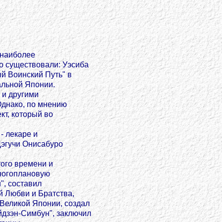
 наиболее
о существовали: Уэсиба
й Воинский Путь" в
альной Японии.
 и другими
Однако, по мнению
кт, который во
- лекаре и
Дэгучи Онисабуро
того времени и
многоплановую
", составил
й Любви и Братства,
Великой Японии, создал
йдзэн-Симбун", заключил