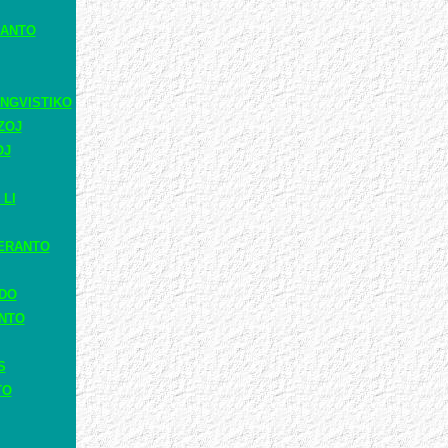
RANTO
NGVISTIKO
ZOJ
OJ
 LI
ERANTO
ADO
ANTO
S
TO