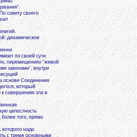
трины
ования".
По совету своего
авал
елигий.
ой: динамическое
пенно
меют по своей сути
ях, перемещениях "живой
ми законами", внутри
присущей
на основе Соединения
егося, который
ю к совершению зла в
твенная
кую целостность
 более того, прямо
 которого надо
ить с тремя основными