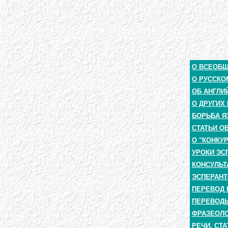
О ВСЕОБ
О РУССКО
ОБ АНГЛИ
О ДРУГИХ
БОРЬБА Я
СТАТЬИ О
О "КОНКУ
УРОКИ ЭС
КОНСУЛЬТ
ЭСПЕРАНТ
ПЕРЕВОД 
ПЕРЕВОДЫ
ФРАЗЕОЛО
РЕЧИ, СТА