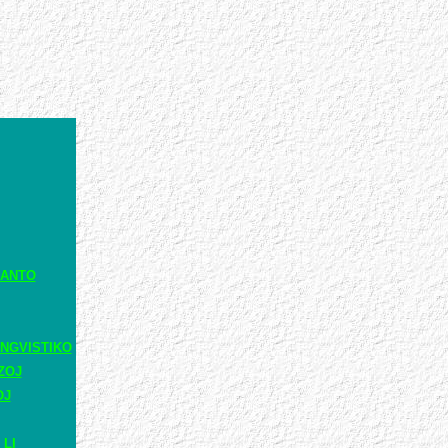
RANTO
NGVISTIKO
ZOJ
OJ
 LI