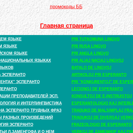
промокоды ББ
Главная страница
ЩЕМ ЯЗЫКЕ
PRI TUTKOMUNA LINGVO
М ЯЗЫКЕ
PRI RUSA LINGVO
ЙСКОМ ЯЗЫКЕ
PRI ANGLA LINGVO
 НАЦИОНАЛЬНЫХ ЯЗЫКАХ
PRI ALIAJ NACIAJ LINGVOJ
ЗЫКОВ
BATALO DE LINGVOJ
Б ЭСПЕРАНТО
ARTIKOLOJ PRI ESPERANTO
РЕНТАХ" ЭСПЕРАНТО
PRI "KONKURENTOJ" DE ESPE
ПЕРАНТО
LECIONOJ DE ESPERANTO
АЦИИ ПРЕПОДАВАТЕЛЕЙ ЭСП.
KONSULTOJ DE E-INSTRUISTOJ
ОЛОГИЯ И ИНТЕРЛИНГВИСТИКА
ESPERANTOLOGIO KAJ INTERLI
НА ЭСПЕРАНТО ТРУДНЫХ ФРАЗ
TRADUKO DE MALSIMPLAJ FRA
 РАЗНЫХ ПРОИЗВЕДЕНИЙ
TRADUKOJ DE DIVERSAJ VERK
ГИЯ ЭСПЕРАНТО
FRAZEOLOGIO DE ESPERANTO
ТЬИ Л.ЗАМЕНГОФА И О НЕМ
VERKOJ DE ZAMENHOF KAJ PRI