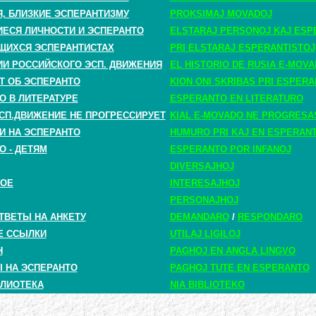
, БЛИЗКИЕ ЭСПЕРАНТИЗМУ
PROKSIMAJ MOVADOJ
СЯ ЛИЧНОСТИ И ЭСПЕРАНТО
ELSTARAJ PERSONOJ KAJ ESP
ЩИХСЯ ЭСПЕРАНТИСТАХ
PRI ELSTARAJ ESPERANTISTOJ
ИИ РОССИЙСКОГО ЭСП. ДВИЖЕНИЯ
EL HISTORIO DE RUSIA E-MOV
Т ОБ ЭСПЕРАНТО
KION ONI SKRIBAS PRI ESPER
О В ЛИТЕРАТУРЕ
ESPERANTO EN LITERATURO
СП.ДВИЖЕНИЕ НЕ ПРОГРЕССИРУЕТ
KIAL E-MOVADO NE PROGRESA
И НА ЭСПЕРАНТО
HUMURO PRI KAJ EN ESPERAN
О - ДЕТЯМ
ESPERANTO POR INFANOJ
DIVERSAJHOJ
НОЕ
INTERESAJHOJ
PERSONAJHOJ
ТВЕТЫ НА АНКЕТУ
DEMANDARO
/
RESPONDARO
Е ССЫЛКИ
UTILAJ LIGILOJ
H
PAGHOJ EN ANGLA LINGVO
 НА ЭСПЕРАНТО
PAGHOJ TUTE EN ESPERANTO
ЛИОТЕКА
NIA BIBLIOTEKO