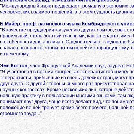
"Международный язык предвещает громадную экономию за
человеческих взаимоотношений, а в этом сущность цивилиз
Б.Майер, проф. латинского языка Кембриджского унив
"В качестве преддверия к изучению других языков, язык сто
правильный, столь богатый гласными, как эсперанто, имел
в особенности для англичан. Следовательно. следовало бы
сначала эсперанто, чтобы потом перейти к французскому, 
и греческому".
Эме Коттон,
член Французской Академии наук, лауреат Но
"Я участвовал в восьми конгрессах эсперантистов и могу п
эсперантисты, прибывшие из очень далеких стран, могут п
друг друга. С другой стороны. я много раз присутствовал 
научных конгрессах. Кроме нескольких лиц. которые дейст
большую практику в пользовании многими языками, там лю
понимают друг друга, чаще всего делают вид, что понимают
положение вещей требует, кроме всего прочего. большой п
огромного труда..."