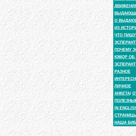
ДВИЖЕНИЯ
ВЫДАЮЩИЕ
О ВЫДАЮ
ИЗ ИСТОР
ЧТО ПИШУ
ЭСПЕРАНТ
ПОЧЕМУ Э
ЮМОР ОБ 
ЭСПЕРАНТ
РАЗНОЕ
ИНТЕРЕС
ЛИЧНОЕ
АНКЕТА
/
О
ПОЛЕЗНЫ
IN ENGLIS
СТРАНИЦЫ
НАША БИБ