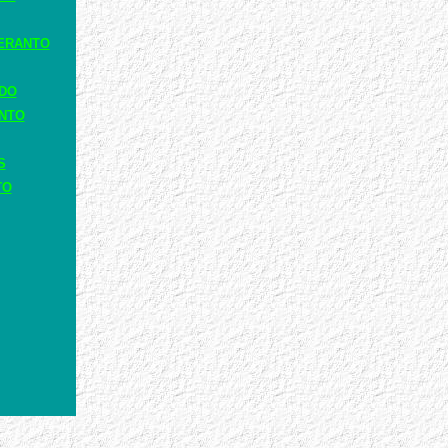
ERANTO
ADO
ANTO
S
TO