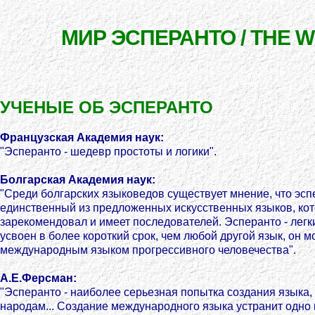
МИР ЭСПЕРАНТО / THE 
УЧЕНЫЕ ОБ ЭСПЕРАНТО
Французская Академия наук:
"Эсперанто - шедевр простоты и логики".
Болгарская Академия наук:
"Среди болгарских языковедов существует мнение, что эспе
единственный из предложенных искусственных языков, ко
зарекомендовал и имеет последователей. Эсперанто - легк
усвоен в более короткий срок, чем любой другой язык, он м
международным языком прогрессивного человечества".
А.Е.Ферсман:
"Эсперанто - наиболее серьезная попытка создания языка,
народам... Создание международного языка устранит одно 