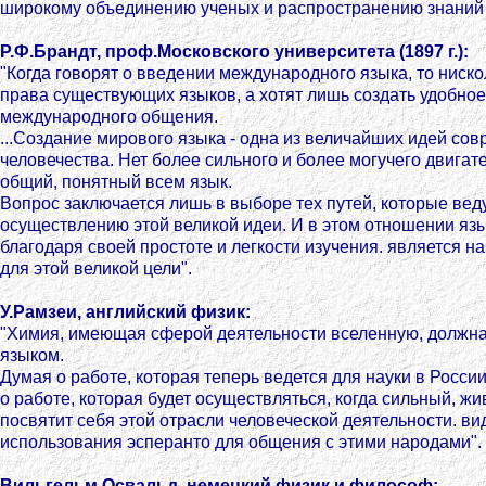
широкому объединению ученых и распространению знаний 
Р.Ф.Брандт, проф.Московского университета (1897 г.):
"Когда говорят о введении международного языка, то ниско
права существующих языков, а хотят лишь создать удобное
международного общения.
...Создание мирового языка - одна из величайших идей со
человечества. Нет более сильного и более могучего двигат
общий, понятный всем язык.
Вопрос заключается лишь в выборе тех путей, которые вед
осуществлению этой великой идеи. И в этом отношении язы
благодаря своей простоте и легкости изучения. является 
для этой великой цели".
У.Рамзеи, английский физик:
"Химия, имеющая сферой деятельности вселенную, должн
языком.
Думая о работе, которая теперь ведется для науки в России
о работе, которая будет осуществляться, когда сильный, ж
посвятит себя этой отрасли человеческой деятельности. в
использования эсперанто для общения с этими народами".
Вильгельм Освальд, немецкий физик и философ: