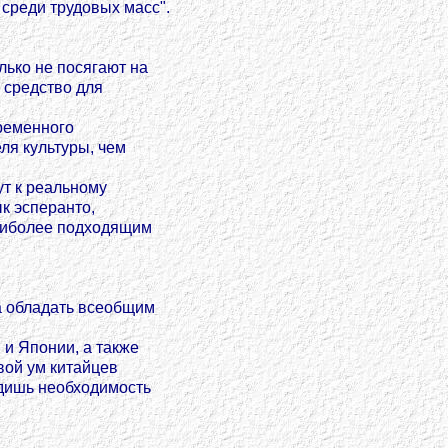
среди трудовых масс".
лько не посягают на
 средство для
временного
еля культуры, чем
ут к реальному
к эсперанто,
наиболее подходящим
а обладать всеобщим
 и Японии, а также
ивой ум китайцев
идишь необходимость