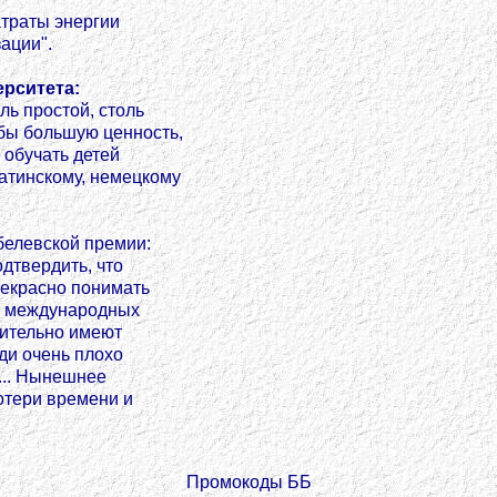
траты энергии
ации".
ерситета:
ль простой, столь
 бы большую ценность,
 обучать детей
латинскому, немецкому
белевской премии:
одтвердить, что
рекрасно понимать
на международных
вительно имеют
ди очень плохо
... Нынешнее
отери времени и
Промокоды ББ