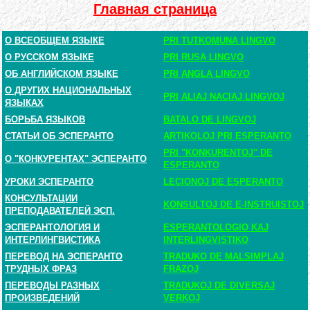
Главная страница
О ВСЕОБЩЕМ ЯЗЫКЕ
PRI TUTKOMUNA LINGVO
О РУССКОМ ЯЗЫКЕ
PRI RUSA LINGVO
ОБ АНГЛИЙСКОМ ЯЗЫКЕ
PRI ANGLA LINGVO
О ДРУГИХ НАЦИОНАЛЬНЫХ
PRI ALIAJ NACIAJ LINGVOJ
ЯЗЫКАХ
БОРЬБА ЯЗЫКОВ
BATALO DE LINGVOJ
СТАТЬИ ОБ ЭСПЕРАНТО
ARTIKOLOJ PRI ESPERANTO
PRI "KONKURENTOJ" DE
О "КОНКУРЕНТАХ" ЭСПЕРАНТО
ESPERANTO
УРОКИ ЭСПЕРАНТО
LECIONOJ DE ESPERANTO
КОНСУЛЬТАЦИИ
KONSULTOJ DE E-INSTRUISTOJ
ПРЕПОДАВАТЕЛЕЙ ЭСП.
ЭСПЕРАНТОЛОГИЯ И
ESPERANTOLOGIO KAJ
ИНТЕРЛИНГВИСТИКА
INTERLINGVISTIKO
ПЕРЕВОД НА ЭСПЕРАНТО
TRADUKO DE MALSIMPLAJ
ТРУДНЫХ ФРАЗ
FRAZOJ
ПЕРЕВОДЫ РАЗНЫХ
TRADUKOJ DE DIVERSAJ
ПРОИЗВЕДЕНИЙ
VERKOJ