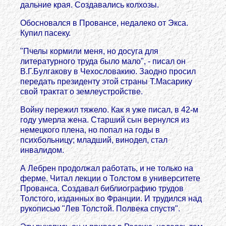
дальние края. Создавались колхозы.
Обосновался в Провансе, недалеко от Экса.
Купил пасеку.
"Пчелы кормили меня, но досуга для
литературного труда было мало", - писал он
В.Г.Булгакову в Чехословакию. Заодно просил
передать президенту этой страны Т.Масарику
свой трактат о землеустройстве.
Войну пережил тяжело. Как я уже писал, в 42-м
году умерла жена. Старший сын вернулся из
немецкого плена, но попал на годы в
психбольницу; младший, винодел, стал
инвалидом.
А Лебрен продолжал работать, и не только на
ферме. Читал лекции о Толстом в университете
Прованса. Создавал библиографию трудов
Толстого, изданных во Франции. И трудился над
рукописью "Лев Толстой. Полвека спустя".