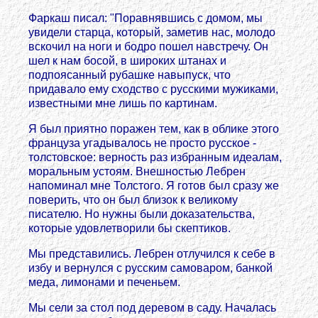
Фаркаш писал: "Поравнявшись с домом, мы
увидели старца, который, заметив нас, молодо
вскочил на ноги и бодро пошел навстречу. Он
шел к нам босой, в широких штанах и
подпоясанный рубашке навыпуск, что
придавало ему сходство с русскими мужиками,
известными мне лишь по картинам.
Я был приятно поражен тем, как в облике этого
француза угадывалось не просто русское -
толстовское: верность раз избранным идеалам,
моральным устоям. Внешностью Лебрен
напоминал мне Толстого. Я готов был сразу же
поверить, что он был близок к великому
писателю. Но нужны были доказательства,
которые удовлетворили бы скептиков.
Мы представились. Лебрен отлучился к себе в
избу и вернулся с русским самоваром, банкой
меда, лимонами и печеньем.
Мы сели за стол под деревом в саду. Началась