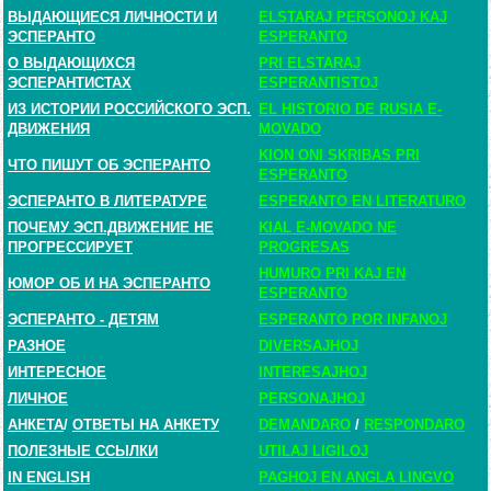
ВЫДАЮЩИЕСЯ ЛИЧНОСТИ И
ELSTARAJ PERSONOJ KAJ
ЭСПЕРАНТО
ESPERANTO
О ВЫДАЮЩИХСЯ
PRI ELSTARAJ
ЭСПЕРАНТИСТАХ
ESPERANTISTOJ
ИЗ ИСТОРИИ РОССИЙСКОГО ЭСП.
EL HISTORIO DE RUSIA E-
ДВИЖЕНИЯ
MOVADO
KION ONI SKRIBAS PRI
ЧТО ПИШУТ ОБ ЭСПЕРАНТО
ESPERANTO
ЭСПЕРАНТО В ЛИТЕРАТУРЕ
ESPERANTO EN LITERATURO
ПОЧЕМУ ЭСП.ДВИЖЕНИЕ НЕ
KIAL E-MOVADO NE
ПРОГРЕССИРУЕТ
PROGRESAS
HUMURO PRI KAJ EN
ЮМОР ОБ И НА ЭСПЕРАНТО
ESPERANTO
ЭСПЕРАНТО - ДЕТЯМ
ESPERANTO POR INFANOJ
РАЗНОЕ
DIVERSAJHOJ
ИНТЕРЕСНОЕ
INTERESAJHOJ
ЛИЧНОЕ
PERSONAJHOJ
АНКЕТА
/
ОТВЕТЫ НА АНКЕТУ
DEMANDARO
/
RESPONDARO
ПОЛЕЗНЫЕ ССЫЛКИ
UTILAJ LIGILOJ
IN ENGLISH
PAGHOJ EN ANGLA LINGVO