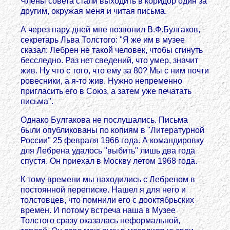
Члены совета стали выходить в коридор один за
другим, окружая меня и читая письма.
А через пару дней мне позвонил В.Ф.Булгаков,
секретарь Льва Толстого: "Я же им в музее
сказал: Лебрен не такой человек, чтобы сгинуть
бесследно. Раз нет сведений, что умер, значит
жив. Ну что с того, что ему за 80? Мы с ним почти
ровесники, а я-то жив. Нужно непременно
пригласить его в Союз, а затем уже печатать
письма".
Однако Булгакова не послушались. Письма
были опубликованы по копиям в "Литературной
России" 25 февраля 1966 года. А командировку
для Лебрена удалось "выбить" лишь два года
спустя. Он приехал в Москву летом 1968 года.
К тому времени мы находились с Лебреном в
постоянной переписке. Нашел я для него и
толстовцев, что помнили его с дооктябрьских
времен. И потому встреча наша в Музее
Толстого сразу оказалась неформальной,