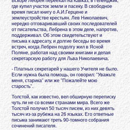
Вскоре Лебрен переехал на Кавказ, в Геленджик,
где купил участок земли и пасеку. В свободное
время писал книгу о А.И.Герцене и
землеустройстве крестьян. Лев Николаевич,
нередко отговаривавший своих последователей
от писательства, Лебрена в этом деле, напротив,
поддерживал. Об этом свидетельствуют и
письма к адресату, и долгие беседы во время
встреч, когда Лебрен подолгу жил в Ясной
Поляне, работая над своими книгами и делая
секретарскую работу для Льва Николаевича.
- Платных секретарей у нашего Учителя не было.
Если нужна была помощь, он говорил: "Уважьте
меня, старика" или же "Пожалейте мою
старость".
Толстой, как известно, вел обширную переписку
чуть ли не со всеми странами мира. Всего же
Толстой получил 50 тысяч писем, из них девять
тысяч из-за рубежа на 26 языках. Его ответные
письма занимают треть 90-томного собрания
сочинений писателя.