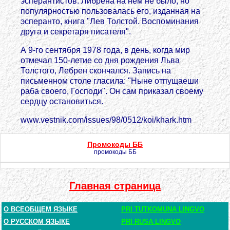
эсперантистов. Либрена на нем не было, но
популярностью пользовалась его, изданная на
эсперанто, книга "Лев Толстой. Воспоминания
друга и секретаря писателя".
А 9-го сентября 1978 года, в день, когда мир
отмечал 150-летие со дня рождения Льва
Толстого, Лебрен скончался. Запись на
письменном столе гласила: "Ныне отпущаеши
раба своего, Господи". Он сам приказал своему
сердцу остановиться.
www.vestnik.com/issues/98/0512/koi/khark.htm
Промокоды ББ
промокоды ББ
Главная страница
О ВСЕОБЩЕМ ЯЗЫКЕ
PRI TUTKOMUNA LINGVO
О РУССКОМ ЯЗЫКЕ
PRI RUSA LINGVO