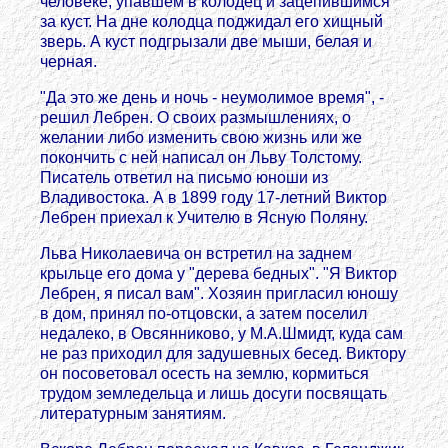
человеке, упавшем в колодец и зацепившимся
за куст. На дне колодца поджидал его хищный
зверь. А куст подгрызали две мыши, белая и
черная.
"Да это же день и ночь - неумолимое время", -
решил Лебрен. О своих размышлениях, о
желании либо изменить свою жизнь или же
покончить с ней написал он Льву Толстому.
Писатель ответил на письмо юноши из
Владивостока. А в 1899 году 17-летний Виктoр
Лебрен приехал к Учителю в Ясную Поляну.
Льва Николаевича он встретил на заднем
крыльце его дома у "дерева бедных". "Я Виктoр
Лебрен, я писал вам". Хозяин пригласил юношу
в дом, принял по-отцовски, а затем поселил
недалеко, в Овсянниково, у М.А.Шмидт, куда сам
не раз приходил для задушевных бесед. Виктoру
он посоветовал осесть на землю, кормиться
трудом земледельца и лишь досуги посвящать
литературным занятиям.