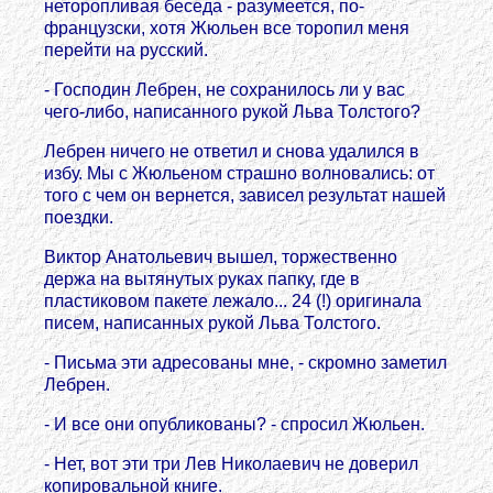
неторопливая беседа - разумеется, по-
французски, хотя Жюльен все торопил меня
перейти на русский.
- Господин Лебрен, не сохранилось ли у вас
чего-либо, написанного рукой Льва Толстого?
Лебрен ничего не ответил и снова удалился в
избу. Мы с Жюльеном страшно волновались: от
того с чем он вернется, зависел результат нашей
поездки.
Виктoр Анатольевич вышел, торжественно
держа на вытянутых руках папку, где в
пластиковом пакете лежало... 24 (!) оригинала
писем, написанных рукой Льва Толстого.
- Письма эти адресованы мне, - скромно заметил
Лебрен.
- И все они опубликованы? - спросил Жюльен.
- Нет, вот эти три Лев Николаевич не доверил
копировальной книге.