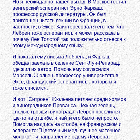
Но я неожиданно нашел выход. В Москве гостил
венгерский эсперантист Эрно Фаркаш,
профессор русской литературы. Он был
приглашен читать лекции во Франции, в
частности, в Эксе. Заинтересовал я его тем, что
Лебрен тоже эсперантист, и может рассказать,
почему Лев Толстой так положительно отнесся к
этому международному языку.
Я показал ему письма Лебрена, и Фаркаш
обещал заехать в селение Сент-Луи-Репарад,
где жил их автор. Помочь ему согласился
Марсель Жюльен, профессор университета в
Эксе, французский эсперантист, с которым я
тоже списался.
И вот "Ситроен" Жюльена петляет среди холмов
и виноградников Прованса. Нежная зелень,
спелые гроздья винограда. Лебрен поселился
где-то на отшибе, и найти его было непросто.
Помогла надпись на столбе, на французском и
эсперанто: "Цветочный мед, лучшее маточное
молоко" - и направление к дому Лебрена.