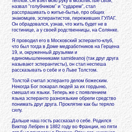
теплой. Он взял мою руку в мозолистые свои,
назвал "голубчиком" и "сударем", стал
расспрашивать о житье-бытье, про общих
знакомцев, эсперантистов, переживших ГУЛАГ.
Он обрадовался, узнав, что жить будет не в
гостинице, а у своей родственницы, на Солянке.
Я проводил его в Московский эсперанто-клуб,
что был тогда в Доме медработников на Герцена
19, и, окруженный друзьями и
единомышленниками samideanoj (так друг друга
называют эсперантисты), он стал неспеша
рассказывать о себе и о Льве Толстом.
Толстой считал эсперанто делом божеским.
Некогда Бог покарал людей за их гордыню,
смешал их языки. Теперь же с появлением
языка эсперанто разноязыкие обрели средство
понимать друг друга. Проклятие как бы теряло
силу.
Дальше наш гость рассказал о себе. Родился
Виктoр Лебрен в 1882 году во Франции, но пяти