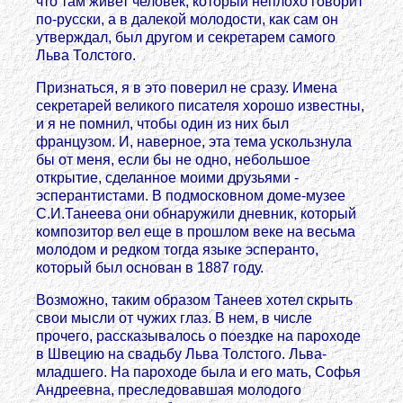
что там живет человек, который неплохо говорит
по-русски, а в далекой молодости, как сам он
утверждал, был другом и секретарем самого
Льва Толстого.
Признаться, я в это поверил не сразу. Имена
секретарей великого писателя хорошо известны,
и я не помнил, чтобы один из них был
французом. И, наверное, эта тема ускользнула
бы от меня, если бы не одно, небольшое
открытие, сделанное моими друзьями -
эсперантистами. В подмосковном доме-музее
С.И.Танеева они обнаружили дневник, который
композитор вел еще в прошлом веке на весьма
молодом и редком тогда языке эсперанто,
который был основан в 1887 году.
Возможно, таким образом Танеев хотел скрыть
свои мысли от чужих глаз. В нем, в числе
прочего, рассказывалось о поездке на пароходе
в Швецию на свадьбу Льва Толстого. Льва-
младшего. На пароходе была и его мать, Софья
Андреевна, преследовавшая молодого