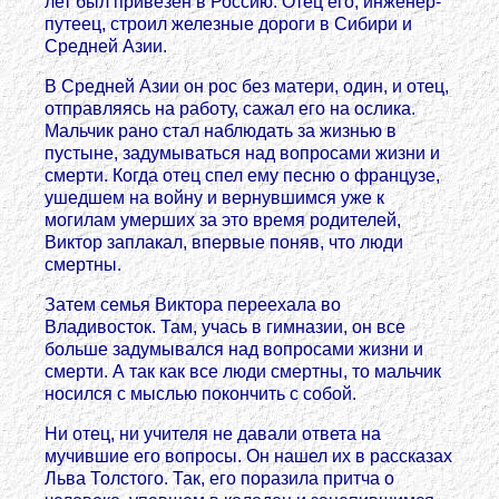
лет был привезен в Россию. Отец его, инженер-
путеец, строил железные дороги в Сибири и
Средней Азии.
В Средней Азии он рос без матери, один, и отец,
отправляясь на работу, сажал его на ослика.
Мальчик рано стал наблюдать за жизнью в
пустыне, задумываться над вопросами жизни и
смерти. Когда отец спел ему песню о французе,
ушедшем на войну и вернувшимся уже к
могилам умерших за это время родителей,
Виктoр заплакал, впервые поняв, что люди
смертны.
Затем семья Виктoра переехала во
Владивосток. Там, учась в гимназии, он все
больше задумывался над вопросами жизни и
смерти. А так как все люди смертны, то мальчик
носился с мыслью покончить с собой.
Ни отец, ни учителя не давали ответа на
мучившие его вопросы. Он нашел их в рассказах
Льва Толстого. Так, его поразила притча о