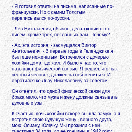
- Я готовил ответы на письма, написанные по-
французски. Но с самим Толстым
переписывался по-русски.
- Лев Николаевич, обычно, делал копии всех
писем, кроме трех, посланных вам. Почему?
- Ах, эта история, - засмущался Виктор
Анатольевич. - В первые годы в Геленджике я
был еще неженатым. Встречался с дочерью
хозяйки дома, где жил. И было у нас то, что
называют физической связью. Я решил, что, как
честный человек, должен на ней жениться. И
обратился ко Льву Николаевичу за советом.
Он ответил, что одной физической связи для
брака мало, что мужа и жену должны связывать
духовные узы.
К счастью, дочь хозяйки вскоре вышла замуж, а я
встретил свою будущую жену - верного друга,
мою Юлиану, Юлечку. Мы прожили с ней
счастливо 34 года, до ее кончины в 1942 году,