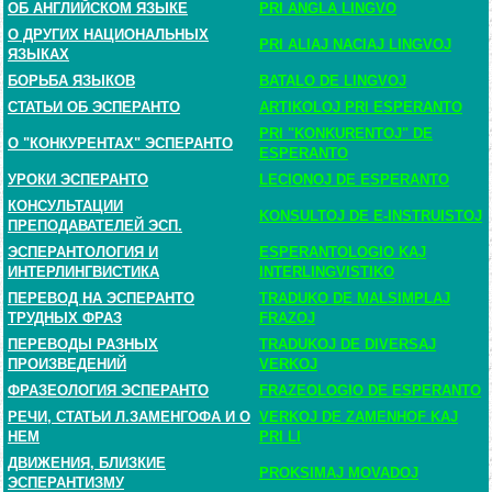
ОБ АНГЛИЙСКОМ ЯЗЫКЕ
PRI ANGLA LINGVO
О ДРУГИХ НАЦИОНАЛЬНЫХ
PRI ALIAJ NACIAJ LINGVOJ
ЯЗЫКАХ
БОРЬБА ЯЗЫКОВ
BATALO DE LINGVOJ
СТАТЬИ ОБ ЭСПЕРАНТО
ARTIKOLOJ PRI ESPERANTO
PRI "KONKURENTOJ" DE
О "КОНКУРЕНТАХ" ЭСПЕРАНТО
ESPERANTO
УРОКИ ЭСПЕРАНТО
LECIONOJ DE ESPERANTO
КОНСУЛЬТАЦИИ
KONSULTOJ DE E-INSTRUISTOJ
ПРЕПОДАВАТЕЛЕЙ ЭСП.
ЭСПЕРАНТОЛОГИЯ И
ESPERANTOLOGIO KAJ
ИНТЕРЛИНГВИСТИКА
INTERLINGVISTIKO
ПЕРЕВОД НА ЭСПЕРАНТО
TRADUKO DE MALSIMPLAJ
ТРУДНЫХ ФРАЗ
FRAZOJ
ПЕРЕВОДЫ РАЗНЫХ
TRADUKOJ DE DIVERSAJ
ПРОИЗВЕДЕНИЙ
VERKOJ
ФРАЗЕОЛОГИЯ ЭСПЕРАНТО
FRAZEOLOGIO DE ESPERANTO
РЕЧИ, СТАТЬИ Л.ЗАМЕНГОФА И О
VERKOJ DE ZAMENHOF KAJ
НЕМ
PRI LI
ДВИЖЕНИЯ, БЛИЗКИЕ
PROKSIMAJ MOVADOJ
ЭСПЕРАНТИЗМУ