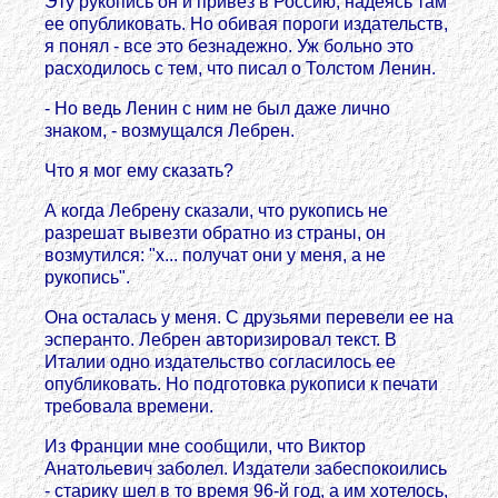
Эту рукопись он и привез в Россию, надеясь там
ее опубликовать. Но обивая пороги издательств,
я понял - все это безнадежно. Уж больно это
расходилось с тем, что писал о Толстом Ленин.
- Но ведь Ленин с ним не был даже лично
знаком, - возмущался Лебрен.
Что я мог ему сказать?
А когда Лебрену сказали, что рукопись не
разрешат вывезти обратно из страны, он
возмутился: "х... получат они у меня, а не
рукопись".
Она осталась у меня. С друзьями перевели ее на
эсперанто. Лебрен авторизировал текст. В
Италии одно издательство согласилось ее
опубликовать. Но подготовка рукописи к печати
требовала времени.
Из Франции мне сообщили, что Виктoр
Анатольевич заболел. Издатели забеспокоились
- старику шел в то время 96-й год, а им хотелось,