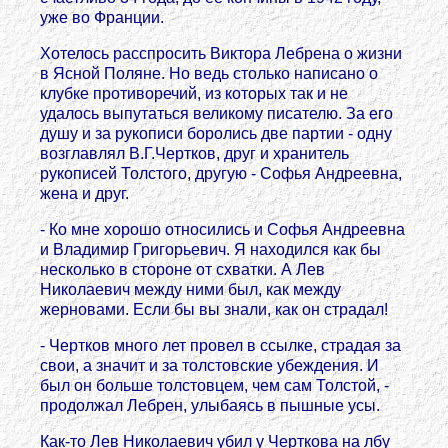
уже во Франции.
Хотелось расспросить Виктoра Лебрена о жизни
в Ясной Поляне. Но ведь столько написано о
клубке противоречий, из которых так и не
удалось выпутаться великому писателю. За его
душу и за рукописи боролись две партии - одну
возглавлял В.Г.Чертков, друг и хранитель
рукописей Толстого, другую - Софья Андреевна,
жена и друг.
- Ко мне хорошо относились и Софья Андреевна
и Владимир Григорьевич. Я находился как бы
несколько в стороне от схватки. А Лев
Николаевич между ними был, как между
жерновами. Если бы вы знали, как он страдал!
- Чертков много лет провел в ссылке, страдая за
свои, а значит и за толстовские убеждения. И
был он больше толстовцем, чем сам Толстой, -
продолжал Лебрен, улыбаясь в пышные усы.
Как-то Лев Николаевич убил у Черткова на лбу