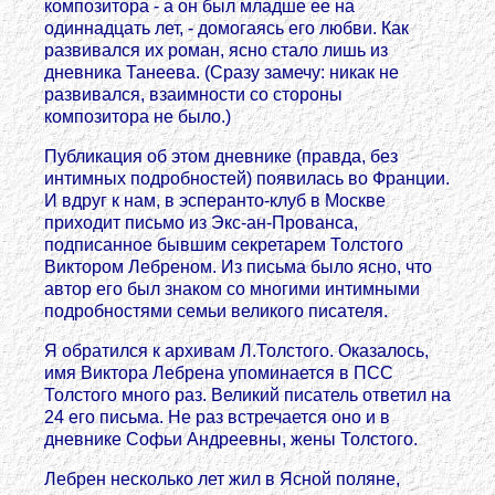
композитора - а он был младше ее на
одиннадцать лет, - домогаясь его любви. Как
развивался их роман, ясно стало лишь из
дневника Танеева. (Сразу замечу: никак не
развивался, взаимности со стороны
композитора не было.)
Публикация об этом дневнике (правда, без
интимных подробностей) появилась во Франции.
И вдруг к нам, в эсперанто-клуб в Москве
приходит письмо из Экс-ан-Прованса,
подписанное бывшим секретарем Толстого
Виктoром Лебреном. Из письма было ясно, что
автор его был знаком со многими интимными
подробностями семьи великого писателя.
Я обратился к архивам Л.Толстого. Оказалось,
имя Виктoра Лебрена упоминается в ПСС
Толстого много раз. Великий писатель ответил на
24 его письма. Не раз встречается оно и в
дневнике Софьи Андреевны, жены Толстого.
Лебрен несколько лет жил в Ясной поляне,