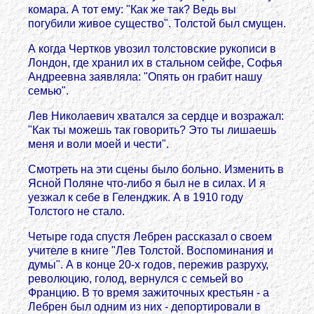
комара. А тот ему: "Как же так? Ведь вы
погубили живое существо". Толстой был смущен.
А когда Чертков увозил толстовские рукописи в
Лондон, где хранил их в стальном сейфе, Софья
Андреевна заявляла: "Опять он грабит нашу
семью".
Лев Николаевич хватался за сердце и возражал:
"Как ты можешь так говорить? Это ты лишаешь
меня и воли моей и чести".
Смотреть на эти сцены было больно. Изменить в
Ясной Поляне что-либо я был не в силах. И я
уезжал к себе в Геленджик. А в 1910 году
Толстого не стало.
Четыре года спустя Лебрен рассказал о своем
учителе в книге "Лев Толстой. Воспоминания и
думы". А в конце 20-х годов, пережив разруху,
революцию, голод, вернулся с семьей во
Францию. В то время зажиточных крестьян - а
Лебрен был одним из них - депортировали в