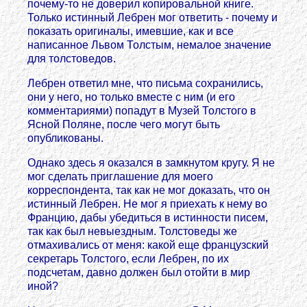
почему-то не доверил копировальной книге.
Только истинный Лебрен мог ответить - почему и
показать оригиналы, имевшие, как и все
написанное Львом Толстым, немалое значение
для толстоведов.
Лебрен ответил мне, что письма сохранились,
они у него, но только вместе с ним (и его
комментариями) попадут в Музей Толстого в
Ясной Поляне, после чего могут быть
опубликованы.
Однако здесь я оказался в замкнутом кругу. Я не
мог сделать приглашение для моего
корреспондента, так как не мог доказать, что он
истинный Лебрен. Не мог я приехать к нему во
Францию, дабы убедиться в истинности писем,
так как был невыездным. Толстоведы же
отмахивались от меня: какой еще французский
секретарь Толстого, если Лебрен, по их
подсчетам, давно должен был отойти в мир
иной?