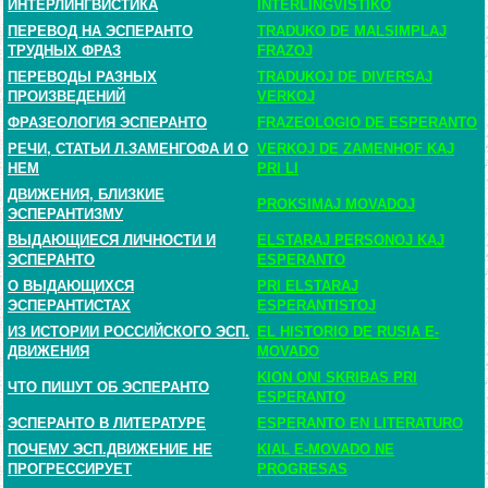
ИНТЕРЛИНГВИСТИКА
INTERLINGVISTIKO
ПЕРЕВОД НА ЭСПЕРАНТО
TRADUKO DE MALSIMPLAJ
ТРУДНЫХ ФРАЗ
FRAZOJ
ПЕРЕВОДЫ РАЗНЫХ
TRADUKOJ DE DIVERSAJ
ПРОИЗВЕДЕНИЙ
VERKOJ
ФРАЗЕОЛОГИЯ ЭСПЕРАНТО
FRAZEOLOGIO DE ESPERANTO
РЕЧИ, СТАТЬИ Л.ЗАМЕНГОФА И О
VERKOJ DE ZAMENHOF KAJ
НЕМ
PRI LI
ДВИЖЕНИЯ, БЛИЗКИЕ
PROKSIMAJ MOVADOJ
ЭСПЕРАНТИЗМУ
ВЫДАЮЩИЕСЯ ЛИЧНОСТИ И
ELSTARAJ PERSONOJ KAJ
ЭСПЕРАНТО
ESPERANTO
О ВЫДАЮЩИХСЯ
PRI ELSTARAJ
ЭСПЕРАНТИСТАХ
ESPERANTISTOJ
ИЗ ИСТОРИИ РОССИЙСКОГО ЭСП.
EL HISTORIO DE RUSIA E-
ДВИЖЕНИЯ
MOVADO
KION ONI SKRIBAS PRI
ЧТО ПИШУТ ОБ ЭСПЕРАНТО
ESPERANTO
ЭСПЕРАНТО В ЛИТЕРАТУРЕ
ESPERANTO EN LITERATURO
ПОЧЕМУ ЭСП.ДВИЖЕНИЕ НЕ
KIAL E-MOVADO NE
ПРОГРЕССИРУЕТ
PROGRESAS