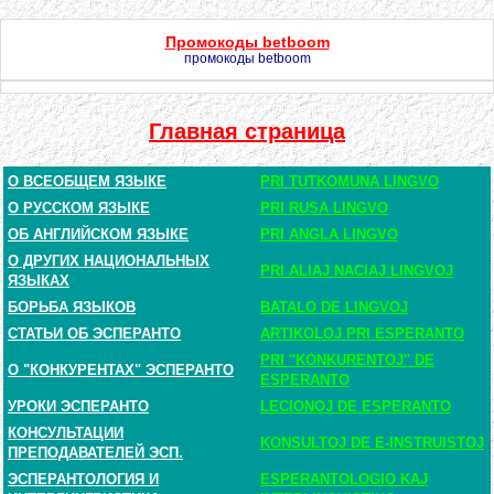
Промокоды betboom
промокоды betboom
Главная страница
О ВСЕОБЩЕМ ЯЗЫКЕ
PRI TUTKOMUNA LINGVO
О РУССКОМ ЯЗЫКЕ
PRI RUSA LINGVO
ОБ АНГЛИЙСКОМ ЯЗЫКЕ
PRI ANGLA LINGVO
О ДРУГИХ НАЦИОНАЛЬНЫХ
PRI ALIAJ NACIAJ LINGVOJ
ЯЗЫКАХ
БОРЬБА ЯЗЫКОВ
BATALO DE LINGVOJ
СТАТЬИ ОБ ЭСПЕРАНТО
ARTIKOLOJ PRI ESPERANTO
PRI "KONKURENTOJ" DE
О "КОНКУРЕНТАХ" ЭСПЕРАНТО
ESPERANTO
УРОКИ ЭСПЕРАНТО
LECIONOJ DE ESPERANTO
КОНСУЛЬТАЦИИ
KONSULTOJ DE E-INSTRUISTOJ
ПРЕПОДАВАТЕЛЕЙ ЭСП.
ЭСПЕРАНТОЛОГИЯ И
ESPERANTOLOGIO KAJ