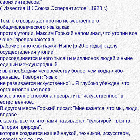
своих интересов."
("Известия ЦК Союза Эсперантистов", 1928 г.)
Тем, кто возражает против искусственного
общечеловеческого языка как
против утопии, Максим Горький напоминал, что утопии все
чаще "превращаются в
рабочие гипотезы науки. Ныне [в 20-е годы] к делу
осуществления утопии
присоединяется много тысяч и миллионов людей и ныне
единый международный
язык необходим человечеству более, чем когда-либо
раньше... Говорят: "язык
не развивается искусственно"... Я глубоко убежден, что
организованная воля
масс вполне способна превратить "искусственное" в
естественное..."
В другом месте Горький писал: "Мне кажется, что мы, люди,
вправе
сказать: все то, что нами называется "культурой", вся та
"вторая природа",
которая создается нашей наукой, техникой, искусством,
словом все то, что