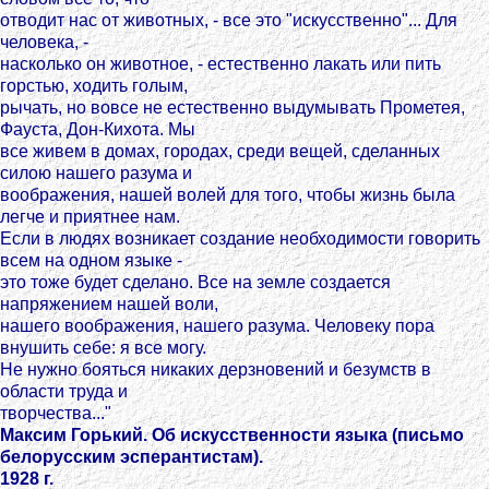
отводит нас от животных, - все это "искусственно"... Для
человека, -
насколько он животное, - естественно лакать или пить
горстью, ходить голым,
рычать, но вовсе не естественно выдумывать Прометея,
Фауста, Дон-Кихота. Мы
все живем в домах, городах, среди вещей, сделанных
силою нашего разума и
воображения, нашей волей для того, чтобы жизнь была
легче и приятнее нам.
Если в людях возникает создание необходимости говорить
всем на одном языке -
это тоже будет сделано. Все на земле создается
напряжением нашей воли,
нашего воображения, нашего разума. Человеку пора
внушить себе: я все могу.
Не нужно бояться никаких дерзновений и безумств в
области труда и
творчества..."
Максим Горький. Об искусственности языка (письмо
белорусским эсперантистам).
1928 г.