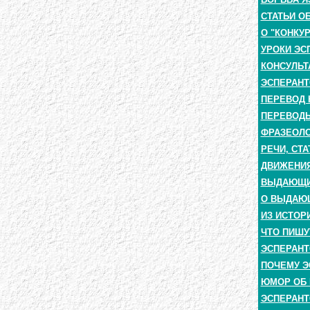
СТАТЬИ О
О "КОНКУ
УРОКИ ЭС
КОНСУЛЬТ
ЭСПЕРАНТ
ПЕРЕВОД 
ПЕРЕВОДЫ
ФРАЗЕОЛО
РЕЧИ, СТА
ДВИЖЕНИЯ
ВЫДАЮЩИЕ
О ВЫДАЮ
ИЗ ИСТОР
ЧТО ПИШУ
ЭСПЕРАНТ
ПОЧЕМУ Э
ЮМОР ОБ 
ЭСПЕРАНТ