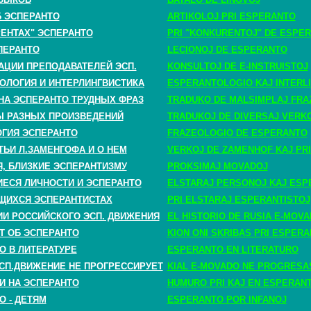
Б ЭСПЕРАНТО
ARTIKOLOJ PRI ESPERANTO
РЕНТАХ" ЭСПЕРАНТО
PRI "KONKURENTOJ" DE ESPE
ПЕРАНТО
LECIONOJ DE ESPERANTO
АЦИИ ПРЕПОДАВАТЕЛЕЙ ЭСП.
KONSULTOJ DE E-INSTRUISTOJ
ОЛОГИЯ И ИНТЕРЛИНГВИСТИКА
ESPERANTOLOGIO KAJ INTERLI
НА ЭСПЕРАНТО ТРУДНЫХ ФРАЗ
TRADUKO DE MALSIMPLAJ FRA
 РАЗНЫХ ПРОИЗВЕДЕНИЙ
TRADUKOJ DE DIVERSAJ VERK
ГИЯ ЭСПЕРАНТО
FRAZEOLOGIO DE ESPERANTO
ТЬИ Л.ЗАМЕНГОФА И О НЕМ
VERKOJ DE ZAMENHOF KAJ PRI
, БЛИЗКИЕ ЭСПЕРАНТИЗМУ
PROKSIMAJ MOVADOJ
СЯ ЛИЧНОСТИ И ЭСПЕРАНТО
ELSTARAJ PERSONOJ KAJ ESP
ЩИХСЯ ЭСПЕРАНТИСТАХ
PRI ELSTARAJ ESPERANTISTOJ
ИИ РОССИЙСКОГО ЭСП. ДВИЖЕНИЯ
EL HISTORIO DE RUSIA E-MOV
Т ОБ ЭСПЕРАНТО
KION ONI SKRIBAS PRI ESPER
О В ЛИТЕРАТУРЕ
ESPERANTO EN LITERATURO
СП.ДВИЖЕНИЕ НЕ ПРОГРЕССИРУЕТ
KIAL E-MOVADO NE PROGRESA
И НА ЭСПЕРАНТО
HUMURO PRI KAJ EN ESPERAN
О - ДЕТЯМ
ESPERANTO POR INFANOJ