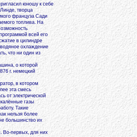
пригласил юношу к себе
 Линде, творца
икого француза Сади
аемого топлива. На
 возможность
 программой всей его
сжатие в цилиндре
а водяное охлаждение
ь, что ни один из
ашина, о которой
876 г. немецкий
атор, в котором
лее эта смесь
сь от электрической
скалённые газы
аботу. Такие
как нельзя более
не большинство их
 Во-первых, для них