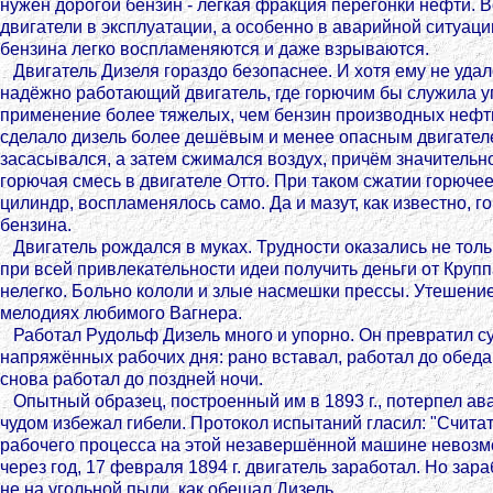
нужен дорогой бензин - легкая фракция перегонки нефти. В
двигатели в эксплуатации, а особенно в аварийной ситуац
бензина легко воспламеняются и даже взрываются.
Двигатель Дизеля гораздо безопаснее. И хотя ему не удал
надёжно работающий двигатель, где горючим бы служила у
применение более тяжелых, чем бензин производных нефти 
сделало дизель более дешёвым и менее опасным двигателе
засасывался, а затем сжимался воздух, причём значительн
горючая смесь в двигателе Отто. При таком сжатии горюче
цилиндр, воспламенялось само. Да и мазут, как известно, 
бензина.
Двигатель рождался в муках. Трудности оказались не толь
при всей привлекательности идеи получить деньги от Круп
нелегко. Больно кололи и злые насмешки прессы. Утешение
мелодиях любимого Вагнера.
Работал Рудольф Дизель много и упорно. Он превратил су
напряжённых рабочих дня: рано вставал, работал до обеда
снова работал до поздней ночи.
Опытный образец, построенный им в 1893 г., потерпел ава
чудом избежал гибели. Протокол испытаний гласил: "Счита
рабочего процесса на этой незавершённой машине невозм
через год, 17 февраля 1894 г. двигатель заработал. Но зара
не на угольной пыли, как обещал Дизель.