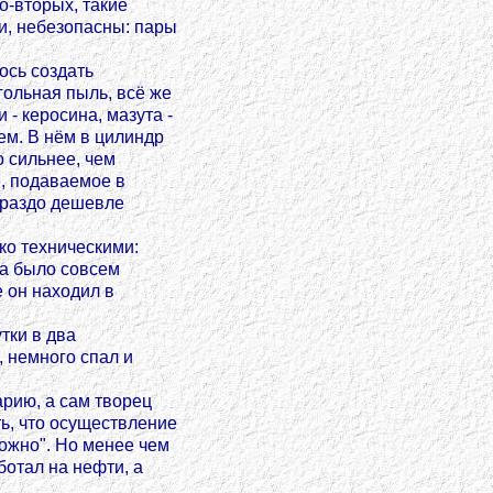
о-вторых, такие
ии, небезопасны: пары
ось создать
гольная пыль, всё же
- керосина, мазута -
м. В нём в цилиндр
о сильнее, чем
е, подаваемое в
гораздо дешевле
ко техническими:
па было совсем
 он находил в
тки в два
, немного спал и
рию, а сам творец
ть, что осуществление
ожно". Но менее чем
ботал на нефти, а