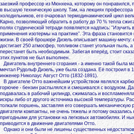
заезжий профессор из Мюнхена, которому он понравился, 
в высшую техническую школу. Там, на лекциях профессора
холодильников, его очаровал термодинамический цикл вел
Карно, позволяющий обратить в работу до 70 % тепла сжиг
полях студенческой тетради появляется надпись: "Изучить
применения изотермы на практике". Эта фраза становится
жизни. В своей брошюре Дизель описывает машину-мечту: 
достигает 250 атмосфер, топливом станет угольная пыль, 
перестанет быть необходимым. Забегая вперёд, стоит сказат
этих пунктов не был выполнен.
Двигатель внутреннего сгорания - а именно такой была м
мечтал Рудольф Дизель, уже была создана. Её построил в 1
инженер Николаус Август Отто (1832-1891).
В двигателе Отто важнейшим устройством являлся карбюр
горючее - бензин распылялся и смешивался с воздухом. Да
подавалась в рабочий цилиндр, сжималась и воспламеняла
искры либо от другого источника высокой температуры. Ра
толкали поршень, заставляя его совершать механическую р
двигатели компактны, не очень тяжелы и потому оказались 
пригодными для установки на легковых автомобилях. И ны
приводится в движение двигателями Отто.
Однако и они были не лишены существенных недостатков.