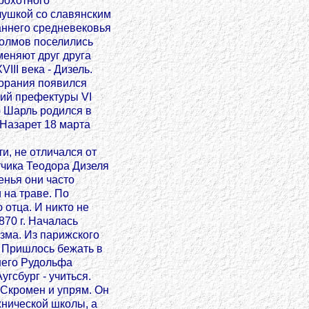
рохотного
ечушкой со славянским
аннего средневековья
холмов поселились
меняют друг друга
III века - Дизель.
горания появился
ний префектуры VI
) Шарль родился в
 Назарет 18 марта
и, не отличался от
тчика Теодора Дизеля
енья они часто
 на траве. По
 отца. И никто не
870 г. Началась
зма. Из парижского
. Пришлось бежать в
него Рудольфа
гсбург - учиться.
Скромен и упрям. Он
хнической школы, а