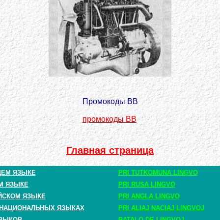
Промокоды BB
промокоды BB
Главная страница
ЩЕМ ЯЗЫКЕ
PRI TUTKOMUNA LINGVO
М ЯЗЫКЕ
PRI RUSA LINGVO
ЙСКОМ ЯЗЫКЕ
PRI ANGLA LINGVO
 НАЦИОНАЛЬНЫХ ЯЗЫКАХ
PRI ALIAJ NACIAJ LINGVOJ
ЗЫКОВ
BATALO DE LINGVOJ