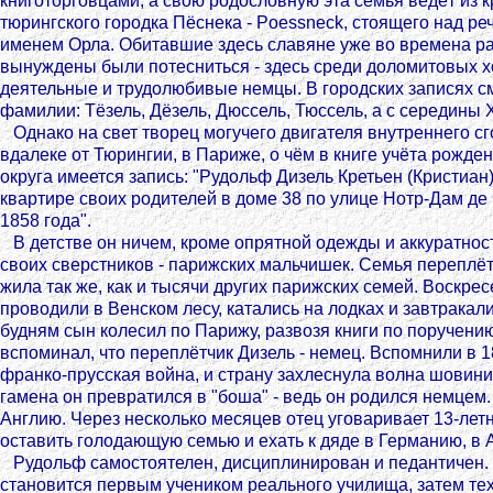
книготорговцами, а свою родословную эта семья ведёт из к
тюрингского городка Пёснека - Poessneck, стоящего над р
именем Орла. Обитавшие здесь славяне уже во времена р
вынуждены были потесниться - здесь среди доломитовых 
деятельные и трудолюбивые немцы. В городских записях с
фамилии: Тёзель, Дёзель, Дюссель, Тюссель, а с середины XV
Однако на свет творец могучего двигателя внутреннего с
вдалеке от Тюрингии, в Париже, о чём в книге учёта рожде
округа имеется запись: "Рудольф Дизель Кретьен (Кристиан
квартире своих родителей в доме 38 по улице Нотр-Дам де
1858 года".
В детстве он ничем, кроме опрятной одежды и аккуратност
своих сверстников - парижских мальчишек. Семья переплё
жила так же, как и тысячи других парижских семей. Воскрес
проводили в Венском лесу, катались на лодках и завтракали
будням сын колесил по Парижу, развозя книги по поручению
вспоминал, что переплётчик Дизель - немец. Вспомнили в 1
франко-прусская война, и страну захлеснула волна шовини
гамена он превратился в "боша" - ведь он родился немцем
Англию. Через несколько месяцев отец уговаривает 13-лет
оставить голодающую семью и ехать к дяде в Германию, в Ау
Рудольф самостоятелен, дисциплинирован и педантичен. 
становится первым учеником реального училища, затем те