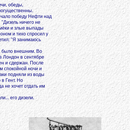
чи, обеды,
 могущественны.
ачало победу Нефти над
 "Дизель ничего не
намёки и злые выпады
оном и тихо спросил у
етил: "Я занимаюсь
а было внешним. Во
в Лондон в сентябре
тен и сдержан. После
м спокойной ночи и
баки подняли из воды
 в Гент. Но
а не хочет отдать им
и... его дизели.