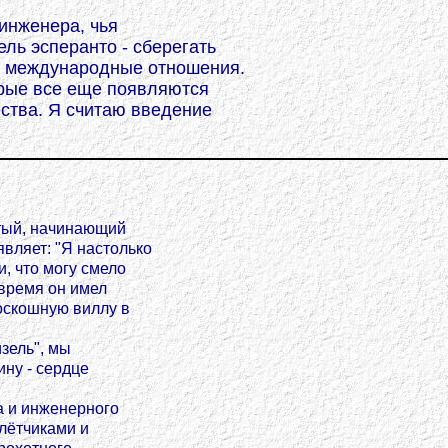
 инженера, чья
ль эсперанто - сберегать
ть международные отношения.
орые все еще появляются
ства. Я считаю введение
тый, начинающий
вляет: "Я настолько
, что могу смело
о время он имел
оскошную виллу в
зель", мы
ину - сердце
а и инженерного
плётчиками и