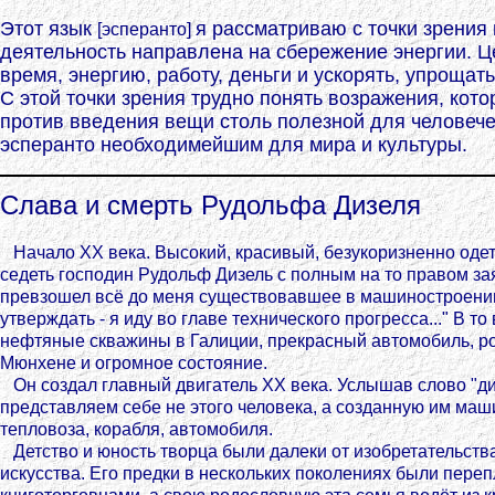
Этот язык
я рассматриваю с точки зрения
[эсперанто]
деятельность направлена на сбережение энергии. Це
время, энергию, работу, деньги и ускорять, упроща
С этой точки зрения трудно понять возражения, кот
против введения вещи столь полезной для человече
эсперанто необходимейшим для мира и культуры.
Слава и смерть Рудольфа Дизеля
Начало XX века. Высокий, красивый, безукоризненно оде
седеть господин Рудольф Дизель с полным на то правом зая
превзошел всё до меня существовавшее в машиностроении
утверждать - я иду во главе технического прогресса..." В т
нефтяные скважины в Галиции, прекрасный автомобиль, р
Мюнхене и огромное состояние.
Он создал главный двигатель XX века. Услышав слово "ди
представляем себе не этого человека, а созданную им маш
тепловоза, корабля, автомобиля.
Детство и юность творца были далеки от изобретательств
искусства. Его предки в нескольких поколениях были пере