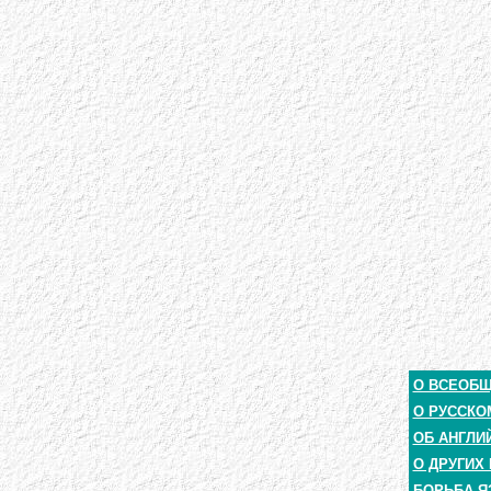
О ВСЕОБ
О РУССКО
ОБ АНГЛИ
О ДРУГИХ
БОРЬБА Я