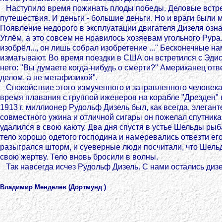
Наступило время пожинать плоды победы. Деловые встре
путешествия. И деньги - большие деньги. Но и враги были
Появление недорого в эксплуатации двигателя Дизеля озн
Углём, а это совсем не нравилось хозяевам угольного Рура.
изобрёл..., он лишь собрал изобретение ..." Бесконечные 
изматывают. Во время поездки в США он встретился с Эдис
него: "Вы думаете когда-нибудь о смерти?" Американец отв
делом, а не метафизикой".
Спокойствие этого измученного и затравленного человек
время плавания с группой иженеров на корабле "Дрезден" 
1913 г. миллионер Рудольф Дизель был, как всегда, элеган
совместного ужина и отличной сигары он пожелал спутника
удалился в свою каюту. Два дня спустя в устье Шельды ры
тело хорошо одетого господина и намеревались отвезти его
разыгрался шторм, и суеверные люди посчитали, что Шельд
свою жертву. Тело вновь бросили в волны.
Так навсегда исчез Рудольф Дизель. С нами остались дизел
Владимир Менделев (Дортмунд )