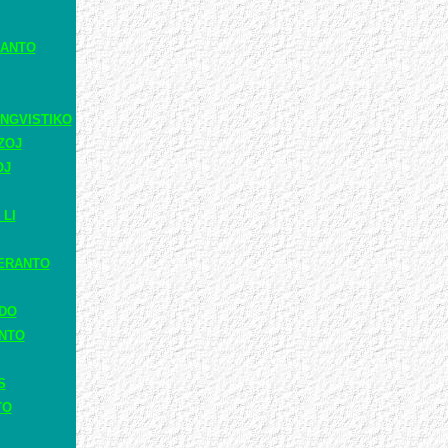
RANTO
NGVISTIKO
ZOJ
OJ
 LI
ERANTO
ADO
ANTO
S
TO