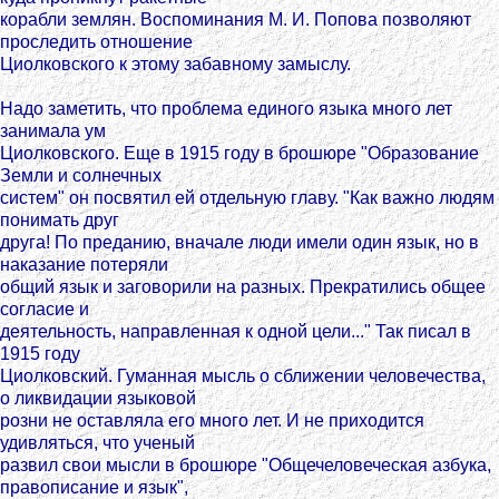
корабли землян. Воспоминания М. И. Попова позволяют
проследить отношение
Циолковского к этому забавному замыслу.
Надо заметить, что проблема единого языка много лет
занимала ум
Циолковского. Еще в 1915 году в брошюре "Образование
Земли и солнечных
систем" он посвятил ей отдельную главу. "Как важно людям
понимать друг
друга! По преданию, вначале люди имели один язык, но в
наказание потеряли
общий язык и заговорили на разных. Прекратились общее
согласие и
деятельность, направленная к одной цели..." Так писал в
1915 году
Циолковский. Гуманная мысль о сближении человечества,
о ликвидации языковой
розни не оставляла его много лет. И не приходится
удивляться, что ученый
развил свои мысли в брошюре "Общечеловеческая азбука,
правописание и язык",