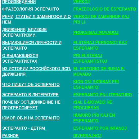
ПРОИЗВЕДЕНИЙ
VERKOJ
ФРАЗЕОЛОГИЯ ЭСПЕРАНТО
FRAZEOLOGIO DE ESPERANTO
РЕЧИ, СТАТЬИ Л.ЗАМЕНГОФА И О
VERKOJ DE ZAMENHOF KAJ
НЕМ
PRI LI
ДВИЖЕНИЯ, БЛИЗКИЕ
PROKSIMAJ MOVADOJ
ЭСПЕРАНТИЗМУ
ВЫДАЮЩИЕСЯ ЛИЧНОСТИ И
ELSTARAJ PERSONOJ KAJ
ЭСПЕРАНТО
ESPERANTO
О ВЫДАЮЩИХСЯ
PRI ELSTARAJ
ЭСПЕРАНТИСТАХ
ESPERANTISTOJ
ИЗ ИСТОРИИ РОССИЙСКОГО ЭСП.
EL HISTORIO DE RUSIA E-
ДВИЖЕНИЯ
MOVADO
KION ONI SKRIBAS PRI
ЧТО ПИШУТ ОБ ЭСПЕРАНТО
ESPERANTO
ЭСПЕРАНТО В ЛИТЕРАТУРЕ
ESPERANTO EN LITERATURO
ПОЧЕМУ ЭСП.ДВИЖЕНИЕ НЕ
KIAL E-MOVADO NE
ПРОГРЕССИРУЕТ
PROGRESAS
HUMURO PRI KAJ EN
ЮМОР ОБ И НА ЭСПЕРАНТО
ESPERANTO
ЭСПЕРАНТО - ДЕТЯМ
ESPERANTO POR INFANOJ
РАЗНОЕ
DIVERSAJHOJ