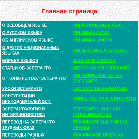
Главная страница
О ВСЕОБЩЕМ ЯЗЫКЕ
PRI TUTKOMUNA LINGVO
О РУССКОМ ЯЗЫКЕ
PRI RUSA LINGVO
ОБ АНГЛИЙСКОМ ЯЗЫКЕ
PRI ANGLA LINGVO
О ДРУГИХ НАЦИОНАЛЬНЫХ
PRI ALIAJ NACIAJ LINGVOJ
ЯЗЫКАХ
БОРЬБА ЯЗЫКОВ
BATALO DE LINGVOJ
СТАТЬИ ОБ ЭСПЕРАНТО
ARTIKOLOJ PRI ESPERANTO
PRI "KONKURENTOJ" DE
О "КОНКУРЕНТАХ" ЭСПЕРАНТО
ESPERANTO
УРОКИ ЭСПЕРАНТО
LECIONOJ DE ESPERANTO
КОНСУЛЬТАЦИИ
KONSULTOJ DE E-INSTRUISTOJ
ПРЕПОДАВАТЕЛЕЙ ЭСП.
ЭСПЕРАНТОЛОГИЯ И
ESPERANTOLOGIO KAJ
ИНТЕРЛИНГВИСТИКА
INTERLINGVISTIKO
ПЕРЕВОД НА ЭСПЕРАНТО
TRADUKO DE MALSIMPLAJ
ТРУДНЫХ ФРАЗ
FRAZOJ
ПЕРЕВОДЫ РАЗНЫХ
TRADUKOJ DE DIVERSAJ