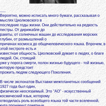
......
Вероятно, можно исписать много бумаги, рассказывая о
мыслях Циолковского в
последние годы жизни. Они действительно на редкость
пестры. От дирижабля до
ракеты, от солнечных машин до исследования морских
глубин, от размышлений о
причинах космоса до общечеловеческого языка. Впрочем, в
этой пестроте есть и
известная общность. Циолковский думает о людях, о благе
людей. Он, стоящий
уже у порога смерти, полон жизнью будущего - той жизнью,
которую предстоит
прожить людям следующего Поколения.
В числе экспонатов Выставки межпланетных сообщений
1927 года был один,
физически неосязаемый. Это "АО" - искусственный
космический язык, которому
отводилась роль всеобщего языка той части вселенной,
куда проникнут ракетные