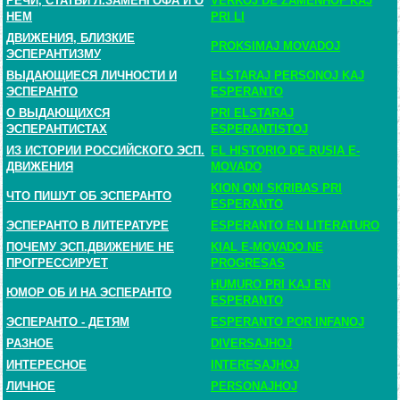
РЕЧИ, СТАТЬИ Л.ЗАМЕНГОФА И О
VERKOJ DE ZAMENHOF KAJ
НЕМ
PRI LI
ДВИЖЕНИЯ, БЛИЗКИЕ
PROKSIMAJ MOVADOJ
ЭСПЕРАНТИЗМУ
ВЫДАЮЩИЕСЯ ЛИЧНОСТИ И
ELSTARAJ PERSONOJ KAJ
ЭСПЕРАНТО
ESPERANTO
О ВЫДАЮЩИХСЯ
PRI ELSTARAJ
ЭСПЕРАНТИСТАХ
ESPERANTISTOJ
ИЗ ИСТОРИИ РОССИЙСКОГО ЭСП.
EL HISTORIO DE RUSIA E-
ДВИЖЕНИЯ
MOVADO
KION ONI SKRIBAS PRI
ЧТО ПИШУТ ОБ ЭСПЕРАНТО
ESPERANTO
ЭСПЕРАНТО В ЛИТЕРАТУРЕ
ESPERANTO EN LITERATURO
ПОЧЕМУ ЭСП.ДВИЖЕНИЕ НЕ
KIAL E-MOVADO NE
ПРОГРЕССИРУЕТ
PROGRESAS
HUMURO PRI KAJ EN
ЮМОР ОБ И НА ЭСПЕРАНТО
ESPERANTO
ЭСПЕРАНТО - ДЕТЯМ
ESPERANTO POR INFANOJ
РАЗНОЕ
DIVERSAJHOJ
ИНТЕРЕСНОЕ
INTERESAJHOJ
ЛИЧНОЕ
PERSONAJHOJ