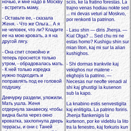
ночью, и мне надо в Москву
sciis, ke la fratino forestas. La
- встретить маму.
trajno venas hodiau nokte sed
... mi devas veturi al Moskvo,
- Оставьте ее, - сказала
por renkonti la patrinon.
Женя. - Что же Ольга... А я
не человек, что ли? Кладите
- Lasu shin — diris Jhenja. —
ее на мою кровать, а я на
Kial Olga? ... Sed chu mi ne
другой лягу.
estas homo? Kushigu shin sur
mian liton, kaj mi sur la alian
- Она спит спокойно и
kushighos.
теперь проснется только
утром, - обрадовалась мать.
- Shi dormas trankvile kaj
- К ней только изредка
vekighos nur matene -
нужно подходить и
ekghojis la patrino. —
поправлять под ее головой
Necesas nur neofte venadi al
подушку.
shi kaj ghustigi la kusenon
sub la kapo.
Девчурку раздели, уложили.
Мать ушла. Женя
La knabino estis senvestigita
отдернула занавеску, чтобы
kaj enlitigita. La patrino foriris.
видна была через окно
Jhenja flankenigis la
кроватка, захлопнула дверь
kurtenon, por ke videblu la lito
террасы, и они с Таней
tra la fenestro, kaj forkuris kun