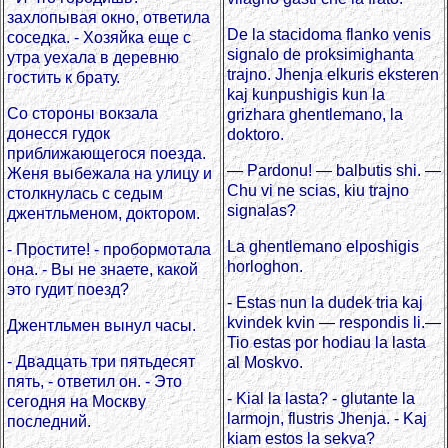
захлопывая окно, ответила
De la stacidoma flanko venis
соседка. - Хозяйка еще с
signalo de proksimighanta
утра уехала в деревню
trajno. Jhenja elkuris eksteren
гостить к брату.
kaj kunpushigis kun la
Со стороны вокзала
grizhara ghentlemano, la
донесся гудок
doktoro.
приближающегося поезда.
— Pardonu! — balbutis shi. —
Женя выбежала на улицу и
Chu vi ne scias, kiu trajno
столкнулась с седым
signalas?
джентльменом, доктором.
La ghentlemano elposhigis
- Простите! - пробормотала
horloghon.
она. - Вы не знаете, какой
это гудит поезд?
- Estas nun la dudek tria kaj
kvindek kvin — respondis li.—
Джентльмен вынул часы.
Tio estas por hodiau la lasta
- Двадцать три пятьдесят
al Moskvo.
пять, - ответил он. - Это
- Kial la lasta? - glutante la
сегодня на Москву
larmojn, flustris Jhenja. - Kaj
последний.
kiam estos la sekva?