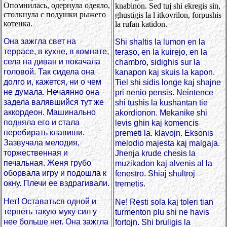
Опомнилась, одернула одеяло,
knabinon. Sed tuj shi ekregis sin,
столкнула с подушки рыжего
ghustigis la l itkovrilon, forpushis
котенка.
la rufan katidon.
Она зажгла свет на
Shi shaltis la lumon en la
террасе, в кухне, в комнате,
teraso, en la kuirejo, en la
села на диван и покачала
chambro, sidighis sur la
головой. Так сидела она
kanapon kaj skuis la kapon.
долго и, кажется, ни о чем
Tiel shi sidis longe kaj shajne
не думала. Нечаянно она
pri nenio pensis. Neintence
задела валявшийся тут же
shi tushis la kushantan tie
аккордеон. Машинально
akordionon. Mekanike shi
подняла его и стала
levis ghin kaj komencis
перебирать клавиши.
premeti la. klavojn. Eksonis
Зазвучала мелодия,
melodio majesta kaj malgaja.
торжественная и
Jhenja krude chesis la
печальная. Женя грубо
muzikadon kaj alvenis al la
оборвала игру и подошла к
fenestro. Shiaj shultroj
окну. Плечи ее вздрагивали.
tremetis.
Нет! Оставаться одной и
Ne! Resti sola kaj toleri tian
терпеть такую муку сил у
turmenton plu shi ne havis
нее больше нет. Она зажгла
fortojn. Shi bruligis la