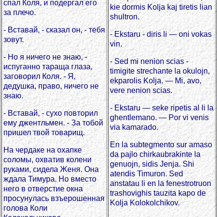
спал Коля, и подергал его
kie dormis Kolja kaj tiretis lian
за плечо.
shultron.
- Вставай, - сказал он, - тебя
- Ekstaru - diris li — oni vokas
зовут.
vin.
- Но я ничего не знаю, -
- Sed mi nenion scias -
испуганно тараща глаза,
timigite strechante la okulojn,
заговорил Коля. - Я,
ekparolis Kolja. — Mi, avo,
дедушка, право, ничего не
vere nenion scias.
знаю.
- Ekstaru — seke ripetis al li la
- Вставай, - сухо повторил
ghentlemano. — Por vi venis
ему джентльмен. - За тобой
via kamarado.
пришел твой товарищ.
En la subtegmento sur amaso
На чердаке на охапке
da pajlo chirkaubrakinte la
соломы, охватив колени
genuojn, sidis Jenja. Shi
руками, сидела Женя. Она
atendis Timuron. Sed
ждала Тимура. Но вместо
anstatau li en la fenestrotruon
него в отверстие окна
trashovighis tauzita kapo de
просунулась взъерошенная
Kolja Kolokolchikov.
голова Коли