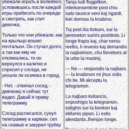
убежали играть в волейбол,
Tanja ludi flugpilkon,
условившись после каждой
interkonsentinte post chiu
игры прибегать по очереди
ludo lauvice veni kaj rigardi,
и смотреть, как спит
kiel dormas la knabino.
девочка.
Tuj post ilia forkuro, sur la
Только что они убежали, как
peroneton suriris poshtisto. Li
на крыльцо вошел
longe frapis kaj, char neniu
почтальон. Он стучал долго,
reefiis, li revenis kaj demandis
а так как ему не
la najbarinon, chu forveturis al
откликались, то он
la urbo la mastroj.
вернулся к калитке и
— Ne — respondis la najbaro.
спросил у соседа, не
— la knabinon mi jhus vidis
уехали ли хозяева в город.
chi tie. Mi akceptu la
- Нет, - отвечал сосед, -
telegramon.
девчонку я сейчас тут
La najbaro kvitancis,
видел. Давай я приму
enposhigis la telegramon,
телеграмму.
sidighis sur la benkon kaj
Сосед расписался, сунул
ekfumis pipon. Li estis
телеграмму в карман, сел
atendanta Jhenjan longe.
на скамью и закурил трубку.