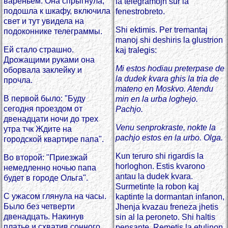
вареньем. Она спрыгнула,
la telegramojn sur la
подошла к шкафу, включила
fenestrobreto.
свет и тут увидела на
Shi ektimis. Per tremantaj
подоконнике телеграммы.
manoj shi deshiris la glustrion
Ей стало страшно.
kaj tralegis:
Дрожащими руками она
Mi estos hodiau preterpase de
оборвала заклейку и
la dudek kvara ghis la tria de
прочла.
mateno en Moskvo. Atendu
В первой было: "Буду
min en la urba loghejo.
сегодня проездом от
Pachjo.
двенадцати ночи до трех
Venu senprokraste, nokte la
утра тчк Ждите на
pachjo estos en la urbo. Olga.
городской квартире папа".
Kun teruro shi rigardis la
Во второй: "Приезжай
horloghon. Estis kvarono
немедленно ночью папа
antau la dudek kvara.
будет в городе Ольга".
Surmetinte la robon kaj
С ужасом глянула на часы.
kaptinte la dormantan infanon,
Было без четверти
Jhenja kvazau freneza jhetis
двенадцать. Накинув
sin al la peroneto. Shi haltis
платье и схватив сонного
pensante. Remetis la etulinon