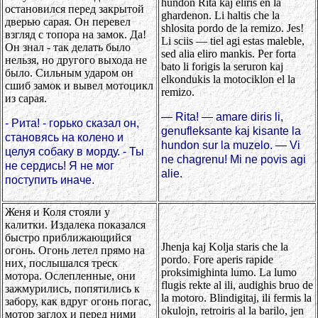
hundon Rita kaj eliris en la
остановился перед закрытой
ghardenon. Li haltis che la
дверью сарая. Он перевел
shlosita pordo de la remizo. Jes!
взгляд с топора на замок. Да!
Li sciis — tiel agi estas maleble,
Он знал - так делать было
sed alia eliro mankis. Per forta
нельзя, но другого выхода не
bato li forigis la seruron kaj
было. Сильным ударом он
elkondukis la motociklon el la
сшиб замок и вывел мотоцикл
remizo.
из сарая.
— Rita! — amare diris li,
- Рита! - горько сказал он,
genufleksante kaj kisante la
становясь на колено и
hundon sur la muzelo. — Vi
целуя собаку в морду. - Ты
ne chagrenu! Mi ne povis agi
не сердись! Я не мог
alie.
поступить иначе.
Женя и Коля стояли у
калитки. Издалека показался
быстро приближающийся
Jhenja kaj Kolja staris che la
огонь. Огонь летел прямо на
pordo. Fore aperis rapide
них, послышался треск
proksimighinta lumo. La lumo
мотора. Ослепленные, они
flugis rekte al ili, audighis bruo de
зажмурились, попятились к
la motoro. Blindigitaj, ili fermis la
забору, как вдруг огонь погас,
okulojn, retroiris al la barilo, jen
мотор заглох и перед ними