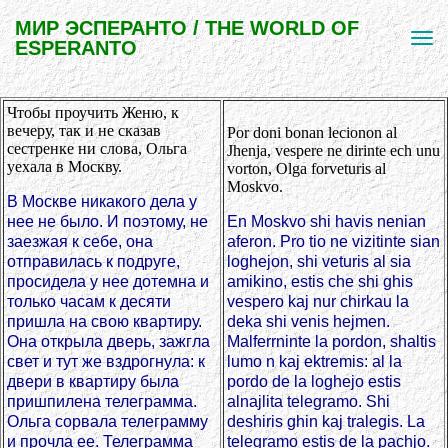
МИР ЭСПЕРАНТО / THE WORLD OF
ESPERANTO
Чтобы проучить Женю, к
вечеру, так и не сказав
Por doni bonan lecionon al
сестренке ни слова, Ольга
Jhenja, vespere ne dirinte ech unu
уехала в Москву.
vorton, Olga forveturis al
Moskvo.
В Москве никакого дела у
нее не было. И поэтому, не
En Moskvo shi havis nenian
заезжая к себе, она
aferon. Pro tio ne vizitinte sian
отправилась к подруге,
loghejon, shi veturis al sia
просидела у нее дотемна и
amikino, estis che shi ghis
только часам к десяти
vespero kaj nur chirkau la
пришла на свою квартиру.
deka shi venis hejmen.
Она открыла дверь, зажгла
Malferrninte la pordon, shaltis
свет и тут же вздрогнула: к
lumo n kaj ektremis: al la
двери в квартиру была
pordo de la loghejo estis
пришпилена телеграмма.
alnajlita telegramo. Shi
Ольга сорвала телеграмму
deshiris ghin kaj tralegis. La
и прочла ее. Телеграмма
telegramo estis de la pachjo.