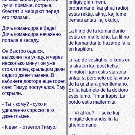
briligis ghin mem,
лучи, прямые, острые,
propramane, kaj ghiaj radioj
блестят и мерцают перед
estas rektaj, akraj, kaj lume
его глазами.
tremas antau liaj okuloj.
Дочь командира в беде!
La filino de la komandanto
Дочь командира нечаянно
estas en malfelicho. La filino
попала в засаду.
de komandanto hazarde falis
en kaptilon.
Он быстро оделся,
выскочил на улицу, и через
Li rapide vestighis, elkuris en
несколько минут он уже
la straton kaj post kelkaj
стоял перед крыльцом дачи
minutoj li jam estis staranta
седого джентльмена. В
antau la peroneto de la vilao
кабинете доктора еще горел
de la grizhara ghentlemano.
свет. Тимур постучался. Ему
En la kabineto de la doktoro
открыли.
estis lumo. Timur frapis. La
pordo estis malfermita.
- Ты к кому? - сухо и
удивленно спросил его
— Vi al kiu? — seke kaj
джентльмен.
mirigite demandis lin la
ghentlemano.
- К вам, - ответил Тимур.