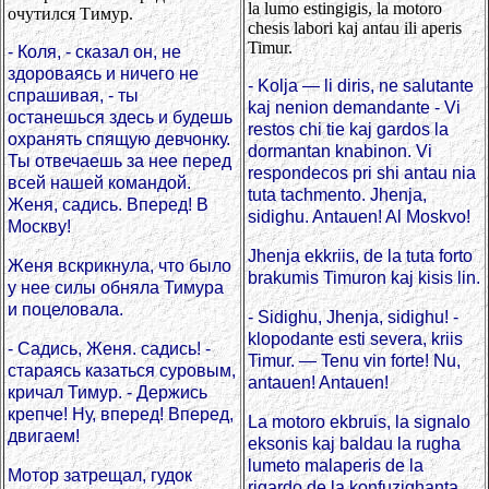
la lumo estingigis, la motoro
очутился Тимур.
chesis labori kaj antau ili aperis
Timur.
- Коля, - сказал он, не
здороваясь и ничего не
- Kolja — li diris, ne salutante
спрашивая, - ты
kaj nenion demandante - Vi
останешься здесь и будешь
restos chi tie kaj gardos la
охранять спящую девчонку.
dormantan knabinon. Vi
Ты отвечаешь за нее перед
respondecos pri shi antau nia
всей нашей командой.
tuta tachmento. Jhenja,
Женя, садись. Вперед! В
sidighu. Antauen! Al Moskvo!
Москву!
Jhenja ekkriis, de la tuta forto
Женя вскрикнула, что было
brakumis Timuron kaj kisis lin.
у нее силы обняла Тимура
и поцеловала.
- Sidighu, Jhenja, sidighu! -
klopodante esti severa, kriis
- Садись, Женя. садись! -
Timur. — Tenu vin forte! Nu,
стараясь казаться суровым,
antauen! Antauen!
кричал Тимур. - Держись
крепче! Ну, вперед! Вперед,
La motoro ekbruis, la signalo
двигаем!
eksonis kaj baldau la rugha
lumeto malaperis de la
Мотор затрещал, гудок
rigardo de la konfuzighanta