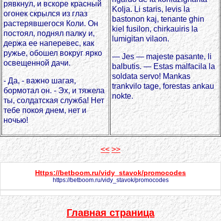
рявкнул, и вскоре красный
Kolja. Li staris, levis la
огонек скрылся из глаз
bastonon kaj, tenante ghin
растерявшегося Коли. Он
kiel fusilon, chirkauiris la
постоял, поднял палку и,
lumigitan vilaon.
держа ее наперевес, как
ружье, обошел вокруг ярко
— Jes — majeste pasante, li
освещенной дачи.
balbutis. — Estas malfacila la
soldata servo! Mankas
- Да, - важно шагая,
trankvilo tage, forestas ankau
бормотал он. - Эх, и тяжела
nokte.
ты, солдатская служба! Нет
тебе покоя днем, нет и
ночью!
<<
>>
Https://betboom.ru/vidy_stavok/promocodes
https://betboom.ru/vidy_stavok/promocodes
Главная страница