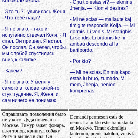
Колокольчикова.
- Chu tio estas vi? — ekmiris
Jhenja. — Kion vi deziras?
- Это ты? - удивилась Женя.
- Что тебе надо?
- Mi ne scias — mallaute kaj
timigite respondis Kolja. — Mi
- Я не знаю, - тихо и
dormis. Li venis. Mi starighis.
испуганно отвечал Коля. - Я
Li sendis. Li ordonis ke ni
спал. Он пришел. Я встал.
ambau descendu al la
Он послал. Он велел, чтобы
barilpordo.
мы с тобой спустились
вниз, к калитке.
- Por kio?
- Зачем?
— Mi ne scias. En mia kapo
estas iu bruo, zumado. Mi
- Я не знаю. У меня у
mem, Jhenja, nenion
самого в голове какой-то
komprenas.
стук, гудение. Я, Женя, и
сам ничего не понимаю.
Спрашивать позволения было
Demandi permeson estis de
не у кого. Дядя ночевал в
neniu. La onklo estis tranoktanta
Москве. Тимур зажег фонарь,
en Moskvo. Timur ekbruligis
взял топор, крикнул собаку
lanternon, prenis hakilon, vokis la
Риту и вышел в сад. Он