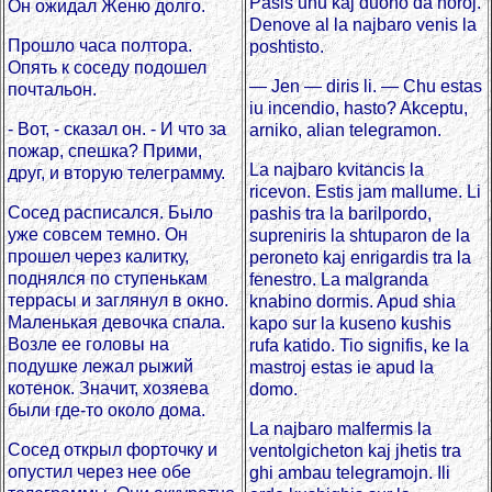
Pasis unu kaj duono da horoj.
Он ожидал Женю долго.
Denove al la najbaro venis la
Прошло часа полтора.
poshtisto.
Опять к соседу подошел
— Jen — diris li. — Chu estas
почтальон.
iu incendio, hasto? Akceptu,
- Вот, - сказал он. - И что за
arniko, alian telegramon.
пожар, спешка? Прими,
La najbaro kvitancis la
друг, и вторую телеграмму.
ricevon. Estis jam mallume. Li
Сосед расписался. Было
pashis tra la barilpordo,
уже совсем темно. Он
supreniris la shtuparon de la
прошел через калитку,
peroneto kaj enrigardis tra la
поднялся по ступенькам
fenestro. La malgranda
террасы и заглянул в окно.
knabino dormis. Apud shia
Маленькая девочка спала.
kapo sur la kuseno kushis
Возле ее головы на
rufa katido. Tio signifis, ke la
подушке лежал рыжий
mastroj estas ie apud la
котенок. Значит, хозяева
domo.
были где-то около дома.
La najbaro malfermis la
Сосед открыл форточку и
ventolgicheton kaj jhetis tra
опустил через нее обе
ghi ambau telegramojn. Ili