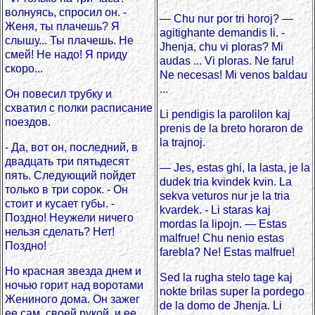
волнуясь, спросил он. -
— Chu nur por tri horoj? —
Женя, ты плачешь? Я
agitighante demandis li. -
слышу... Ты плачешь. Не
Jhenja, chu vi ploras? Mi
смей! Не надо! Я приду
audas ... Vi ploras. Ne faru!
скоро...
Ne necesas! Mi venos baldau
...
Он повесил трубку и
схватил с полки расписание
Li pendigis la parolilon kaj
поездов.
prenis de la breto horaron de
la trajnoj.
- Да, вот он, последний, в
двадцать три пятьдесят
— Jes, estas ghi, la lasta, je la
пять. Следующий пойдет
dudek tria kvindek kvin. La
только в три сорок. - Он
sekva veturos nur je la tria
стоит и кусает губы. -
kvardek. - Li staras kaj
Поздно! Неужели ничего
mordas la lipojn. — Estas
нельзя сделать? Нет!
malfrue! Chu nenio estas
Поздно!
farebla? Ne! Estas malfrue!
Но красная звезда днем и
Sed la rugha stelo tage kaj
ночью горит над воротами
nokte brilas super la pordego
Жениного дома. Он зажег
de la domo de Jhenja. Li
ее сам, своей рукой, и ее