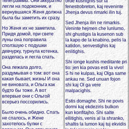
телеграммы. Они аккуратно
orde kushighis sur la
легли на подоконник, и
fenestrobreton, kaj reveninte
вернувшаяся Женя должна
Jhenja devus rimarki ilin tuj.
была бы заметить их сразу.
Sed Jhenja ilin ne rimarkis.
Но Женя их не заметила.
Veninte hejmen che lunlumo,
Придя домой, при свете
shi ghustigis la kusenon sub
луны она поправила
la kapo de la knabino, pelis la
сползшую с подушки
katidon, senvestighis kaj
девчурку, турнула котенка,
enlitighis.
разделась и легла спать.
Shi ionge kushis meditante pri
Она лежала долго,
tio: jen kia povas esti la vivo!
раздумывая о том: вот она
S hi ne kulpas, kaj Olga same
какая бывает, жизнь! И она
ankau ne. Sed unuan fojon
не виновата, и Ольга как
shi kaj Ol ga vere
будто бы тоже. А вот
malpacighls.
впервые они с Ольгой
Estis domaghe. Shi ne povis
всерьез поссорились.
dormi kaj ekdeziris bulkon
Было очень обидно. Спать
kun konfitajho. Shi salte
не спалось, и Жене
ellitighis, venis al la shranko,
захотелось булки с
shaltis la lumon kaj tuj ekvidis