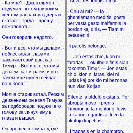
- Al vi - respondis Timur.
- Ко мне? - Джентльмен
подумал, потом широким
- Chu al mi? — la
жестом распахнул дверь и
ghentlemano meditis, poste
сказал: - Тогда... прошу
per vasta gesto malfermis la
пожаловать!..
pordon kaj diris. — Tiam mi
petas eniri!
Они говорили недолго.
Ili parolis nelonge.
- Вот и все, что мы делаем, -
поблескивая глазами,
— Jen estas chio, kion ni
закончил свой рассказ
faradas — okulbrile finis sian
Тимур. - Вот и все, что мы
rakonton Timur. — Jen estas
делаем, как играем, и вот
chio, kion ni faras, kiel ni
зачем мне нужен сейчас
ludas kaj por kio mi bezonas
ваш Коля.
nun vian Koljan.
Молча старик встал. Резким
Silente la oldulo ekstaris. Per
движением он взял Тимура
abrupta movo li prenis
за подбородок, поднял его
Timuron je la mentono, levis
голову, заглянул ему в
la kapon, rigardis al li en la
глаза и вышел.
okulojn kaj eliris.
Он прошел в комнату, где
Li trapasis en la chambron,