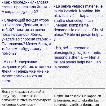
- Как - последний? - глотая
- La sekva veturos matene, je
слезы, прошептала Женя. -
la tria kvardek. Knabino, kio
А когда следующий?
okazis al vi? — kaptante je ia
- Следующий пойдет утром,
shultro shancelighintan
в три сорок. Девочка, что с
Jhenjan, kompateme
тобой? - хватая за плечо
demandis la oldulo. — Chu vi
покачнувшуюся Женю,
ploras? Eble mi povas helpi al
участливо спросил старик. -
vi.
Ты плачешь? Может быть, я
- Ho, ne! — retenante
тебе чем-нибудь смогу
plorsingultojn kaj forkurante,
помочь?
respondis Jhenja. — Nun al
- Ах нет! - сдерживая
mi jam povas helpi neniu en
рыдания и убегая, ответила
la mondo!
Женя. - Теперь уже мне не
может помочь никто на
свете.
Дома уткнулась головой в
подушку, но тотчас же
Hejme shi enshovis la kapon en
вскочила и гневно посмотрела
la kusenon, sed tuj eksaltis kaj
на спящую девчурку.
kolerege rigardis la dormantan