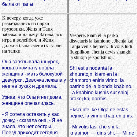
была от папы.
К вечеру, когда уже
разъезжались из парка
грузовики, Женя и Таня
забежали на дачу. Затевалась
Vespere, kiam el la parko
игра в волейбол, и Женя
disveturis la kamionoj, Jhenja kaj
должна была сменить туфли
Tanja venis hejmen. Ili volis ludi
на тапки.
flugpilkon, Jhenja devis shanghi
la shuojn je sportshuoj.
Она завязывала шнурок,
когда в комнату вошла
Shi estis nodanta la
женщина - мать белокурой
shnuretojn, kiam en la
девчурки. Девочка лежала у
chambron eniris virino: la
нее на руках и дремала.
patrino de la blonda knabino.
La knabino kushis sur shiaj
Узнав, что Ольги нет дома,
brakoj kaj dormis.
женщина опечалилась.
Eksciinte, ke Olga ne estas
- Я хотела оставить у вас
hejme, la virino chagrenighis.
дочку, - сказала она. - Я не
знала, что нет сестры...
- Mi volis lasi che shi la
Поезд приходит сегодня
knabinon — diris shi. — Mi ne