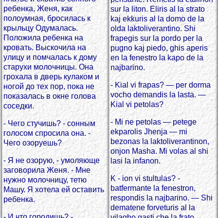
ребенка, Женя, как
sur la liton. Eliris al la strato
полоумная, бросилась к
kaj ekkuris al la domo de la
крыльцу Одумалась.
olda laktoliverantino. Shi
Положила ребенка на
frapegis sur la pordo per la
кровать. Выскочила на
pugno kaj piedo, ghis aperis
улицу и помчалась к дому
en la fenestro la kapo de la
старухи молочницы. Она
najbarino.
грохала в дверь кулаком и
- Kial vi frapas? — per dorma
ногой до тех пор, пока не
vocho demandis la lasta. —
показалась в окне голова
Kial vi petolas?
соседки.
- Mi ne petolas — petege
- Чего стучишь? - сонным
ekparolis Jhenja — mi
голосом спросила она. -
bezonas la laktoliverantinon,
Чего озоруешь?
onjon Masha. Mi volas al shi
- Я не озорую, - умоляюще
lasi la infanon.
заговорила Женя. - Мне
K - ion vi stultulas? -
нужно молочницу, тетю
batfermante la fenestron,
Машу. Я хотела ей оставить
respondis la najbarino. — Shi
ребенка.
dematene forveturis al la
- И что городишь? -
vilagho gasti che la frato.