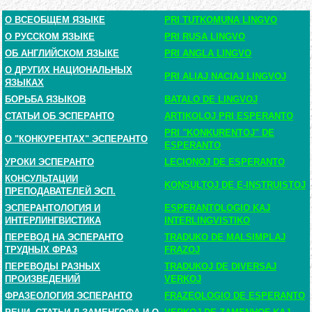
О ВСЕОБЩЕМ ЯЗЫКЕ
PRI TUTKOMUNA LINGVO
О РУССКОМ ЯЗЫКЕ
PRI RUSA LINGVO
ОБ АНГЛИЙСКОМ ЯЗЫКЕ
PRI ANGLA LINGVO
О ДРУГИХ НАЦИОНАЛЬНЫХ
PRI ALIAJ NACIAJ LINGVOJ
ЯЗЫКАХ
БОРЬБА ЯЗЫКОВ
BATALO DE LINGVOJ
СТАТЬИ ОБ ЭСПЕРАНТО
ARTIKOLOJ PRI ESPERANTO
PRI "KONKURENTOJ" DE
О "КОНКУРЕНТАХ" ЭСПЕРАНТО
ESPERANTO
УРОКИ ЭСПЕРАНТО
LECIONOJ DE ESPERANTO
КОНСУЛЬТАЦИИ
KONSULTOJ DE E-INSTRUISTOJ
ПРЕПОДАВАТЕЛЕЙ ЭСП.
ЭСПЕРАНТОЛОГИЯ И
ESPERANTOLOGIO KAJ
ИНТЕРЛИНГВИСТИКА
INTERLINGVISTIKO
ПЕРЕВОД НА ЭСПЕРАНТО
TRADUKO DE MALSIMPLAJ
ТРУДНЫХ ФРАЗ
FRAZOJ
ПЕРЕВОДЫ РАЗНЫХ
TRADUKOJ DE DIVERSAJ
ПРОИЗВЕДЕНИЙ
VERKOJ
ФРАЗЕОЛОГИЯ ЭСПЕРАНТО
FRAZEOLOGIO DE ESPERANTO