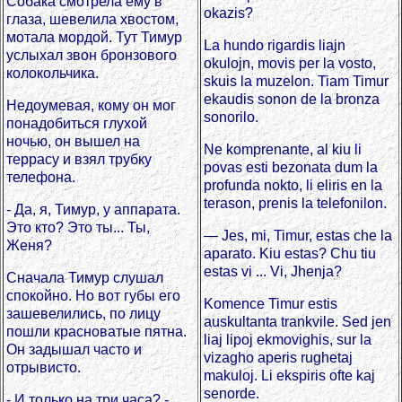
Собака смотрела ему в
okazis?
глаза, шевелила хвостом,
мотала мордой. Тут Тимур
La hundo rigardis liajn
услыхал звон бронзового
okulojn, movis per la vosto,
колокольчика.
skuis la muzelon. Tiam Timur
ekaudis sonon de la bronza
Недоумевая, кому он мог
sonorilo.
понадобиться глухой
ночью, он вышел на
Ne komprenante, al kiu li
террасу и взял трубку
povas esti bezonata dum la
телефона.
profunda nokto, li eliris en la
terason, prenis la telefonilon.
- Да, я, Тимур, у аппарата.
Это кто? Это ты... Ты,
— Jes, mi, Timur, estas che la
Женя?
aparato. Kiu estas? Chu tiu
estas vi ... Vi, Jhenja?
Сначала Тимур слушал
спокойно. Но вот губы его
Komence Timur estis
зашевелились, по лицу
auskultanta trankvile. Sed jen
пошли красноватые пятна.
liaj lipoj ekmovighis, sur la
Он задышал часто и
vizagho aperis rughetaj
отрывисто.
makuloj. Li ekspiris ofte kaj
senorde.
- И только на три часа? -