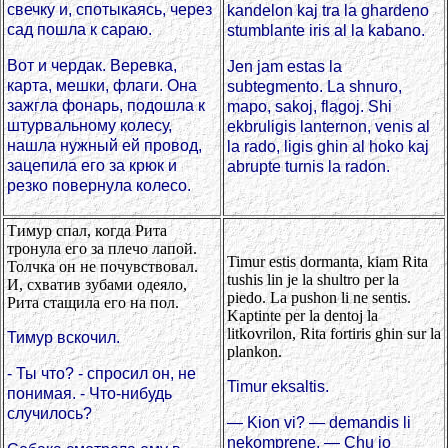
свечку и, спотыкаясь, через
kandelon kaj tra la ghardeno
сад пошла к сараю.
stumblante iris al la kabano.
Вот и чердак. Веревка,
Jen jam estas la
карта, мешки, флаги. Она
subtegmento. La shnuro,
зажгла фонарь, подошла к
mapo, sakoj, flagoj. Shi
штурвальному колесу,
ekbruligis lanternon, venis al
нашла нужный ей провод,
la rado, ligis ghin al hoko kaj
зацепила его за крюк и
abrupte turnis la radon.
резко повернула колесо.
Тимур спал, когда Рита
тронула его за плечо лапой.
Timur estis dormanta, kiam Rita
Толчка он не почувствовал.
tushis lin je la shultro per la
И, схватив зубами одеяло,
piedo. La pushon li ne sentis.
Рита стащила его на пол.
Kaptinte per la dentoj la
litkovrilon, Rita fortiris ghin sur la
Тимур вскочил.
plankon.
- Ты что? - спросил он, не
Timur eksaltis.
понимая. - Что-нибудь
случилось?
— Kion vi? — demandis li
nekomprene. — Chu io