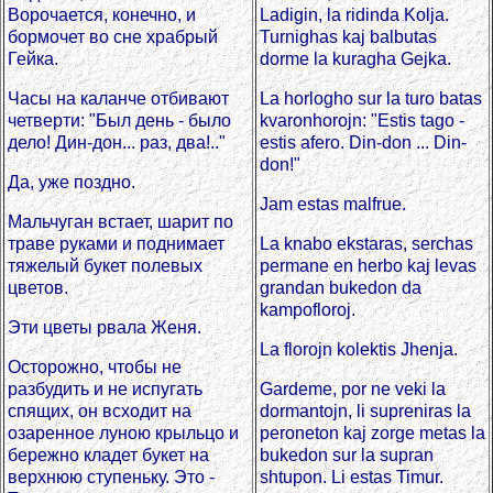
Ворочается, конечно, и
Ladigin, la ridinda Kolja.
бормочет во сне храбрый
Turnighas kaj balbutas
Гейка.
dorme la kuragha Gejka.
Часы на каланче отбивают
La horlogho sur la turo batas
четверти: "Был день - было
kvaronhorojn: "Estis tago -
дело! Дин-дон... раз, два!.."
estis afero. Din-don ... Din-
don!"
Да, уже поздно.
Jam estas malfrue.
Мальчуган встает, шарит по
траве руками и поднимает
La knabo ekstaras, serchas
тяжелый букет полевых
permane en herbo kaj levas
цветов.
grandan bukedon da
kampofloroj.
Эти цветы рвала Женя.
La florojn kolektis Jhenja.
Осторожно, чтобы не
разбудить и не испугать
Gardeme, por ne veki la
спящих, он всходит на
dormantojn, li supreniras la
озаренное луною крыльцо и
peroneton kaj zorge metas la
бережно кладет букет на
bukedon sur la supran
верхнюю ступеньку. Это -
shtupon. Li estas Timur.