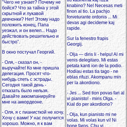
"Чего не узнает? Почему не
knabino? Ne! Necesas meti
бойся? Что за тайна у этой
finon al tio. La pachjo
скрытной и лукавой
forveturante ordonis ... Mi
девчонки? Нет! Этому надо
devas agi decideme kaj
положить конец. Папа
rapide.
уезжал, и он велел... Надо
действовать решительно и
Sur la fenestro frapis
быстро".
Georgij.
В окно постучал Георгий.
- Olja — diris li - helpu! Al mi
venis delegitaro. Mi estas
- Оля, - сказал он, -
petata kanti ion de la podio.
выручайте! Ко мне пришла
Hodiau estas tia tago - ne
делегация. Просят что-
eblas rifuzi. Akompanu min
нибудь спеть с эстрады.
per la akordiono.
Сегодня такой день -
отказать было нельзя.
- Jes ... Sed tion povas fari al
Давайте аккомпанируйте
vi pianisto! - miris Olga. -
мне на аккордеоне.
Kial do per akordiono?
- Оля, я с пианисткой не хочу.
- Olja, kun pianisto mi ne
Хочу с вами! У нас получится
volas. Mi volas kun vi! Ni
хорошо. Можно, я к вам
bone faros. Chu vi