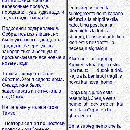
натягивались крепкие
веревочные провода,
Dum krepusko en la
передавая туда, куда надо, и
subtegmento de la kabano
те, что надо, сигналы.
ekfunciis la shipdirektila
rado. Unu post la alia
Подходили подкрепления.
strechighis la fortikaj
Собрались мальчишки, их
shnuroj, transsendante tien,
было уже много - двадцать -
kien estis bezonate, la
тридцать. А через дыры
necesajn signalojn.
заборов тихо и бесшумно
проскальзывали все новые и
Alvenadis helpgrupoj.
новые люди.
Kunvenis knaboj, ili estis
jam multaj — dudek-tridek.
Таню и Нюрку отослали
Kaj tra la bariltruoj traglitis
обратно. Женя сидела дома.
novaj kaj novaj homoj.
Она должна была
задерживать и не пускать в
Tanja kaj Njurka estis
сад Ольгу.
resenditaj. Jhenja estis
hejme, shi devis deteni kaj
На чердаке у колеса стоял
ne ellasi Olgan en la
Тимур.
ghardenon.
- Повтори сигнал по шестому
En la subtegmento che la
проводу, - озабоченно