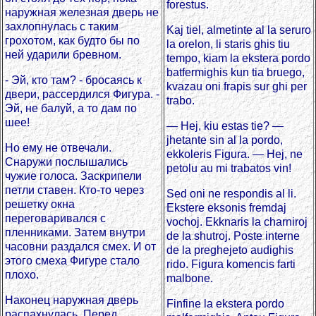
forestus.
наружная железная дверь не
захлопнулась с таким
Kaj tiel, almetinte al la seruro
грохотом, как будто бы по
la orelon, li staris ghis tiu
ней ударили бревном.
tempo, kiam la ekstera pordo
batfermighis kun tia bruego,
- Эй, кто там? - бросаясь к
kvazau oni frapis sur ghi per
двери, рассердился Фигура. -
trabo.
Эй, не балуй, а то дам по
шее!
— Hej, kiu estas tie? —
jhetante sin al la pordo,
Но ему не отвечали.
ekkoleris Figura. — Hej, ne
Снаружи послышались
petolu au mi trabatos vin!
чужие голоса. Заскрипели
петли ставен. Кто-то через
Sed oni ne respondis al li.
решетку окна
Ekstere eksonis fremdaj
переговаривался с
vochoj. Ekknaris la charniroj
пленниками. Затем внутри
de la shutroj. Poste interne
часовни раздался смех. И от
de la preghejeto audighis
этого смеха Фигуре стало
rido. Figura komencis farti
плохо.
malbone.
Наконец наружная дверь
Finfine la ekstera pordo
распахнулась. Перед