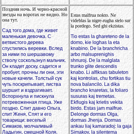
Поздняя ночь. И черно-красной
звезды на воротах не видно. Но
Estas malfrua nokto. Ne
она тут.
videblas la nigre-rugha stelo sur
la pordego. Sed ghi ekzistas.
Сад того дома, где живет
маленькая девочка. С
Tio estas la ghareteno de la
ветвистого дерева
domo, kie loghas la eta
спустились веревки. Вслед
knabino. De la branchricha
за ними по шершавому
arbo malsuprenighis
стволу соскользнул мальчик.
shnuroj. De la malglata
Он кладет доску, садится и
trunko glite descendis
пробует, прочны ли они, эти
knabo. Li alfiksas tabuleton
новые качели. Толстый сук
kaj kontrolas, chu fortikas tiu
чуть поскрипывает, листва
nova balancilo. La dika
шуршит и вздрагивает.
brancho knaretas, la foliaro
Вспорхнула и пискнула
susuras kaj tremetas.
потревоженная птица. Уже
Ekfiugis kaj krietis vekita
поздно. Спит давно Ольга,
birdo. Estas jam malfrue.
спит Женя. Спят и его
Delonge dormas Olga,
товарищи: веселый
dormas Jhenja. Dormas
Симаков, молчаливый
ankau liaj kamaradoj: la gaja
Ладыгин, смешной Коля.
Simakov, la silentema