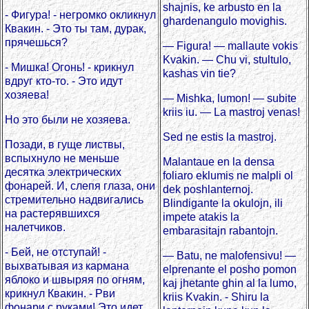
shajnis, ke arbusto en la
- Фигура! - негромко окликнул
ghardenangulo movighis.
Квакин. - Это ты там, дурак,
прячешься?
— Figura! — mallaute vokis
Kvakin. — Chu vi, stultulo,
- Мишка! Огонь! - крикнул
kashas vin tie?
вдруг кто-то. - Это идут
хозяева!
— Mishka, lumon! — subite
kriis iu. — La mastroj venas!
Но это были не хозяева.
Sed ne estis la mastroj.
Позади, в гуще листвы,
вспыхнуло не меньше
Malantaue en la densa
десятка электрических
foliaro eklumis ne malpli ol
фонарей. И, слепя глаза, они
dek poshlanternoj.
стремительно надвигались
Blindigante la okulojn, ili
на растерявшихся
impete atakis la
налетчиков.
embarasitajn rabantojn.
- Бей, не отступай! -
— Batu, ne malofensivu! —
выхватывая из кармана
elprenante el posho pomon
яблоко и швыряя по огням,
kaj jhetante ghin al la lumo,
крикнул Квакин. - Рви
kriis Kvakin. - Shiru la
фонари с руками! Это идет