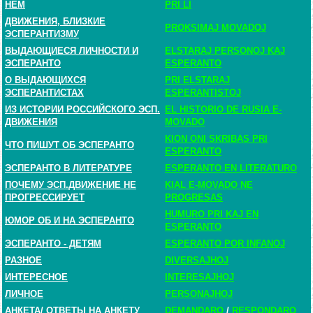
НЕМ
PRI LI
ДВИЖЕНИЯ, БЛИЗКИЕ
PROKSIMAJ MOVADOJ
ЭСПЕРАНТИЗМУ
ВЫДАЮЩИЕСЯ ЛИЧНОСТИ И
ELSTARAJ PERSONOJ KAJ
ЭСПЕРАНТО
ESPERANTO
О ВЫДАЮЩИХСЯ
PRI ELSTARAJ
ЭСПЕРАНТИСТАХ
ESPERANTISTOJ
ИЗ ИСТОРИИ РОССИЙСКОГО ЭСП.
EL HISTORIO DE RUSIA E-
ДВИЖЕНИЯ
MOVADO
KION ONI SKRIBAS PRI
ЧТО ПИШУТ ОБ ЭСПЕРАНТО
ESPERANTO
ЭСПЕРАНТО В ЛИТЕРАТУРЕ
ESPERANTO EN LITERATURO
ПОЧЕМУ ЭСП.ДВИЖЕНИЕ НЕ
KIAL E-MOVADO NE
ПРОГРЕССИРУЕТ
PROGRESAS
HUMURO PRI KAJ EN
ЮМОР ОБ И НА ЭСПЕРАНТО
ESPERANTO
ЭСПЕРАНТО - ДЕТЯМ
ESPERANTO POR INFANOJ
РАЗНОЕ
DIVERSAJHOJ
ИНТЕРЕСНОЕ
INTERESAJHOJ
ЛИЧНОЕ
PERSONAJHOJ
АНКЕТА
/
ОТВЕТЫ НА АНКЕТУ
DEMANDARO
/
RESPONDARO