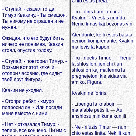
Chio estas preta.
- Ступай, - сказал тогда
- Iru - diris tiam Timur al
Тимур Квакину. - Ты смешон.
Kvakin. - Vi estas ridinda.
Ты никому не страшен и не
Neniu timas kaj bezonas vin.
нужен.
Atendante, ke li estos batata,
Ожидая, что его будут бить,
nenion komprenante, Kvakin
ничего не понимая, Квакин
mallevis la kapon.
стоял, опустив голову.
- Iru - ripetis Timur. — Prenu
- Ступай, - повторил Тимур. -
la shlosilon, jen chi tiun
Возьми вот этот ключ и
shlosilon kaj maifermu la
отопри часовню, где сидит
preghejeton, kie sidas via
твой друг Фигура.
amiko, Figura.
Квакин не уходил.
Kvakin ne foriris.
- Отопри ребят, - хмуро
- Liberigu la knabojn —
попросил он. - Или посади
malafable petis li. — Au
меня вместе с ними.
enshlosu min kune kun ili.
- Нет, - отказался Тимур, -
- Ne - rifuzis Timur — nun
теперь все кончено. Ни им с
chio estas finita. Nek ili kun