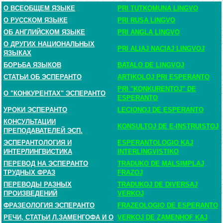
О ВСЕОБЩЕМ ЯЗЫКЕ
PRI TUTKOMUNA LINGVO
О РУССКОМ ЯЗЫКЕ
PRI RUSA LINGVO
ОБ АНГЛИЙСКОМ ЯЗЫКЕ
PRI ANGLA LINGVO
О ДРУГИХ НАЦИОНАЛЬНЫХ
PRI ALIAJ NACIAJ LINGVOJ
ЯЗЫКАХ
БОРЬБА ЯЗЫКОВ
BATALO DE LINGVOJ
СТАТЬИ ОБ ЭСПЕРАНТО
ARTIKOLOJ PRI ESPERANTO
PRI "KONKURENTOJ" DE
О "КОНКУРЕНТАХ" ЭСПЕРАНТО
ESPERANTO
УРОКИ ЭСПЕРАНТО
LECIONOJ DE ESPERANTO
КОНСУЛЬТАЦИИ
KONSULTOJ DE E-INSTRUISTOJ
ПРЕПОДАВАТЕЛЕЙ ЭСП.
ЭСПЕРАНТОЛОГИЯ И
ESPERANTOLOGIO KAJ
ИНТЕРЛИНГВИСТИКА
INTERLINGVISTIKO
ПЕРЕВОД НА ЭСПЕРАНТО
TRADUKO DE MALSIMPLAJ
ТРУДНЫХ ФРАЗ
FRAZOJ
ПЕРЕВОДЫ РАЗНЫХ
TRADUKOJ DE DIVERSAJ
ПРОИЗВЕДЕНИЙ
VERKOJ
ФРАЗЕОЛОГИЯ ЭСПЕРАНТО
FRAZEOLOGIO DE ESPERANTO
РЕЧИ, СТАТЬИ Л.ЗАМЕНГОФА И О
VERKOJ DE ZAMENHOF KAJ