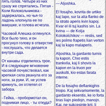
пять голов. Четыре из них
— Aljoshka.
сразу же спрятались. Пятая -
Коли Колокольчикова -
El fosajho, kovrita de urtiko
задержалась, но чья-то
kaj lapo, sur la alia flanko de
ладонь хлопнула ее по
la strato aperis kvin kapoj.
макушке, и голова исчезла.
Kvar el ili tuj kashis sin. La
kvina — de Kolja
Часовой Алешка оглянулся.
Kolokolchikov — restis, sed
Все было тихо, и он
ies polmo frapetis lian verton
просунул голову в отверстие
kaj la kapo malaperis.
- послушать, что делается
внутри сада.
Aljoshka, la gardanto turnis
la kapon. Chio estis
От канавы отделилось трое.
trankvila, kaj li shovis la
И в следующее мгновение
kapon en la truon por
часовой почувствовал, как
auskulti, kio estas farata
крепкая сила рванула его за
interne.
ноги, за руки. И, не успев
крикнуть, он отлетел от
De la fosajho deflankighis
забора.
triopo. Kaj sekvamomente, la
gardanto eksentis, ke io forta
- Гейка, - пробормотал он,
tiras liajn piedojn, manojn.
поднимая лицо, - ты откуда?
Kaj, ne sukcesinte krii, li