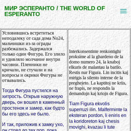
МИР ЭСПЕРАНТО / THE WORLD OF
ESPERANTO
Условившись встретиться
неподалеку от сада дома No24,
мальчишки из-за ограды
разбежались. Задержался
Interkonsentinte renkontighi
только один Фигура. Его злило
proksime al la ghardeno de la
и удивляло молчание внутри
domo numero 24, la knaboj
часовни. Пленники не
elkuris de malantau la barilo.
кричали, не стучали и на
Restis nur Figura. Lin incitis kaj
вопросы и окрики Фигуры не
mirigis la silento interne de la
отзывались.
preghejeto. La kaptitoj ne kriis,
ne frapis, ne respondis la
Тогда Фигура пустился на
demandojn kaj kriojn de Figura.
хитрость. Открыв наружную
дверь, он вошел в каменный
Tiam Figura ekvolis
простенок и замер, как будто
superruzi ilin. Malferminte la
бы его здесь не было.
eksteran pordon, li eniris en
la koridoreton kaj chesis
И так, приложив к замку ухо,
movighi, kvazau li tute
он стоял до тех пор, пока