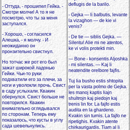
deflugis de la barilo.
- Оттуда, - прошипел Гейка. -
Смотри молчи! А то я не
- Gejka — li balbutis, levante
посмотрю, что ты за меня
la vizaghon — de kie vi
заступался.
venis?
- Хорошо, - согласился
- De tie — siblis Gejka. —
Алешка, - я молчу. - И
Silentu! Alie mi ne atentos,
неожиданно он
ke vi volis protekti min.
пронзительно свистнул.
— Bone - konsentis Aljoshka
Но тотчас же рот его был
- mi silentas. — Kaj li
зажат широкой ладонью
neatendite orelbore fajfis.
Гейки. Чьи-то руки
подхватили его за плечи, за
Tuj lia busho estis shtopita
ноги и уволокли прочь. Свист
per la vasta polmo de Gejka.
в саду услыхали. Квакин
Ies manoj kaptis liajn
обернулся. Свист больше не
shultrojn kaj piedojn kaj
повторился. Квакин
trenis lin for. La fajfo estis
внимательно оглядывался
audita en la ghardeno.
по сторонам. Теперь ему
Kvakin sin turnis. La fajfo ne
показалось, что кусты в углу
ripetighis. Kvakin atente
сада шевельнулись.
chirkaurigardis. Tiam al li