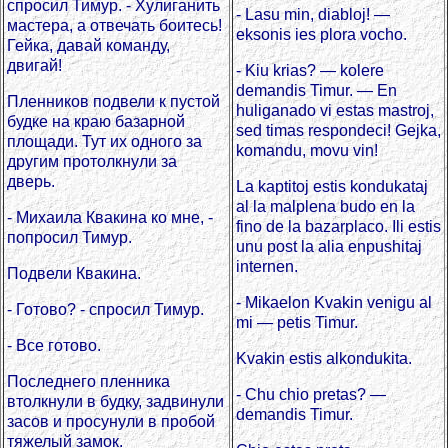
спросил Тимур. - Хулиганить
- Lasu min, diabloj! —
мастера, а отвечать боитесь!
eksonis ies plora vocho.
Гейка, давай команду,
двигай!
- Kiu krias? — kolere
demandis Timur. — En
Пленников подвели к пустой
huliganado vi estas mastroj,
будке на краю базарной
sed timas respondeci! Gejka,
площади. Тут их одного за
komandu, movu vin!
другим протолкнули за
дверь.
La kaptitoj estis kondukataj
al la malplena budo en la
- Михаила Квакина ко мне, -
fino de la bazarplaco. Ili estis
попросил Тимур.
unu post la alia enpushitaj
internen.
Подвели Квакина.
- Mikaelon Kvakin venigu al
- Готово? - спросил Тимур.
mi — petis Timur.
- Все готово.
Kvakin estis alkondukita.
Последнего пленника
- Chu chio pretas? —
втолкнули в будку, задвинули
demandis Timur.
засов и просунули в пробой
тяжелый замок.