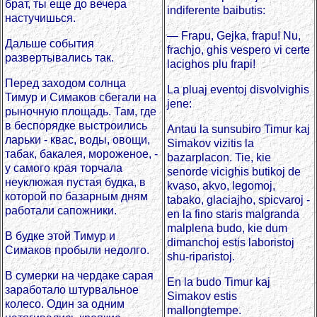
брат, ты еще до вечера
indiferente baibutis:
настучишься.
— Frapu, Gejka, frapu! Nu,
Дальше события
frachjo, ghis vespero vi certe
развертывались так.
lacighos plu frapi!
Перед заходом солнца
La pluaj eventoj disvolvighis
Тимур и Симаков сбегали на
jene:
рыночную площадь. Там, где
в беспорядке выстроились
Antau la sunsubiro Timur kaj
ларьки - квас, воды, овощи,
Simakov vizitis la
табак, бакалея, мороженое, -
bazarplacon. Tie, kie
у самого края торчала
senorde vicighis butikoj de
неуклюжая пустая будка, в
kvaso, akvo, legomoj,
которой по базарным дням
tabako, glaciajho, spicvaroj -
работали сапожники.
en la fino staris malgranda
malplena budo, kie dum
В будке этой Тимур и
dimanchoj estis laboristoj
Симаков пробыли недолго.
shu-riparistoj.
В сумерки на чердаке сарая
En la budo Timur kaj
заработало штурвальное
Simakov estis
колесо. Один за одним
mallongtempe.