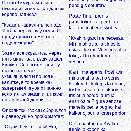
Потом Тимур взял лист
pendigis seruron.
бумаги и синим карандашом
коряво написал:
Poste Timur prenis
paperfolion kaj per blua
"Квакин, караулить не надо.
krajono mallerte skribis:
Я их запер, ключ у меня. Я
приду прямо на место, к
"Kvakin, gardi ne necesas.
саду, вечером".
Mi ilin shlosis, la shlosilo
estas che mi. Mi venos al la
Затем все скрылись. Через
loko, al la ghardeno
пять минут за ограду зашел
vespere."
Квакин. Он прочел записку,
потрогал замок,
Kaj ili malaperis. Post kvin
ухмыльнулся и пошел к
minutoj al la barilo venis
калитке, в то время как
Kvakin. Li tralegis la noton,
запертый Фигура отчаянно
tushis la seruron, rikanis kaj
колотил кулаками и пятками
iris al la pordo, dum la
по железной двери.
enshlosita Figura serioze
martelis per la pugnoj kaj
От калитки Квакин обернулся
kalkanoj sur la feran pordon.
и равнодушно пробормотал:
De la barilpordo Kvakin
- Стучи, Гейка, стучи! Нет,
turnis la kapon kaj