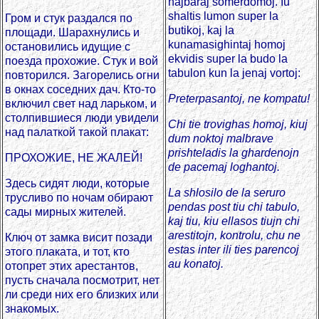
najbaraj somerdomoj. Iu
shaltis lumon super la
Гром и стук раздался по
butikoj, kaj la
площади. Шарахнулись и
kunamasighintaj homoj
остановились идущие с
ekvidis super la budo la
поезда прохожие. Стук и вой
tabulon kun la jenaj vortoj:
повторился. Загорелись огни
в окнах соседних дач. Кто-то
Preterpasantoj, ne kompatu!
включил свет над ларьком, и
столпившиеся люди увидели
Chi tie trovighas homoj, kiuj
над палаткой такой плакат:
dum noktoj malbrave
prishteladis la ghardenojn
ПРОХОЖИЕ, НЕ ЖАЛЕЙ!
de pacemaj loghantoj.
Здесь сидят люди, которые
La shlosilo de la seruro
трусливо по ночам обирают
pendas post tiu chi tabulo,
сады мирных жителей.
kaj tiu, kiu ellasos tiujn chi
arestitojn, kontrolu, chu ne
Ключ от замка висит позади
estas inter ili ties parencoj
этого плаката, и тот, кто
au konatoj.
отопрет этих арестантов,
пусть сначала посмотрит, нет
ли среди них его близких или
знакомых.