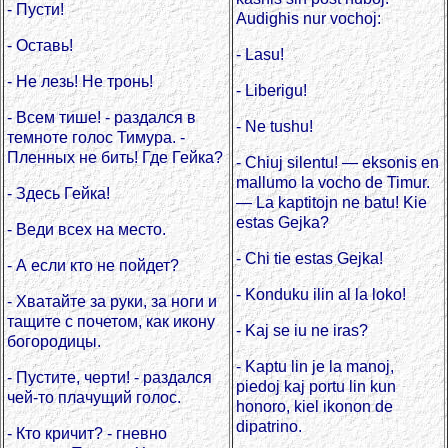
- Пусти!
Audighis nur vochoj:
- Оставь!
- Lasu!
- Не лезь! Не тронь!
- Liberigu!
- Всем тише! - раздался в
- Ne tushu!
темноте голос Тимура. -
Пленных не бить! Где Гейка?
- Chiuj silentu! — eksonis en
mallumo la vocho de Timur.
- Здесь Гейка!
— La kaptitojn ne batu! Kie
estas Gejka?
- Веди всех на место.
- Chi tie estas Gejka!
- А если кто не пойдет?
- Konduku ilin al la loko!
- Хватайте за руки, за ноги и
тащите с почетом, как икону
- Kaj se iu ne iras?
богородицы.
- Kaptu lin je la manoj,
- Пустите, черти! - раздался
piedoj kaj portu lin kun
чей-то плачущий голос.
honoro, kiel ikonon de
dipatrino.
- Кто кричит? - гневно