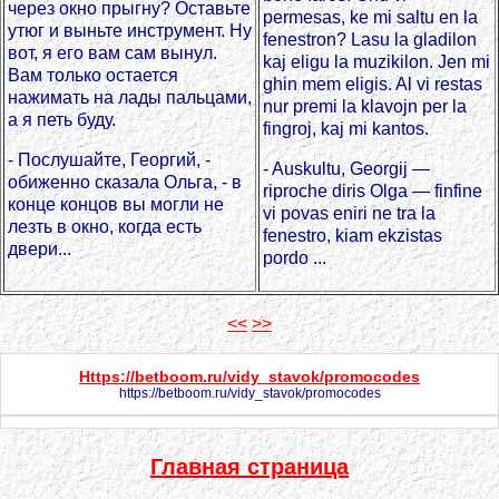
через окно прыгну? Оставьте
permesas, ke mi saltu en la
утюг и выньте инструмент. Ну
fenestron? Lasu la gladilon
вот, я его вам сам вынул.
kaj eligu la muzikilon. Jen mi
Вам только остается
ghin mem eligis. Al vi restas
нажимать на лады пальцами,
nur premi la klavojn per la
а я петь буду.
fingroj, kaj mi kantos.
- Послушайте, Георгий, -
- Auskultu, Georgij —
обиженно сказала Ольга, - в
riproche diris Olga — finfine
конце концов вы могли не
vi povas eniri ne tra la
лезть в окно, когда есть
fenestro, kiam ekzistas
двери...
pordo ...
<<
>>
Https://betboom.ru/vidy_stavok/promocodes
https://betboom.ru/vidy_stavok/promocodes
Главная страница