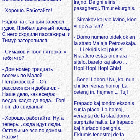
trajno. De ghi eliris
pasagheroj. Timur ekurghis.
- Хорошо. Работайте!
- Simakov kaj via kvino, kion
Рядом на станции заревел
vi devas fari?
гудок. Прибыл дачный поезд.
С него сходили пассажиры, и
- Domo numero tridek ok en
Тимур заторопился.
la strato Malaja Petrovskaja.
— Li ekridis kaj plusis: —
- Симаков и твоя пятерка, у
Nia afero estas ordinara —
тебя что?
sitelo, barelo kaj akvo ...
Hop! Hop! Hop! Ghis!
- Дом номер тридцать
восемь по Малой
- Bone! Laboru! Nu, kaj nun,
Петраковской. - Он
chi tien venas homoj! La
рассмеялся и добавил: -
ceteraj iru hejmen ... Tuj!
Наше дело, как всегда:
ведра, кадка да вода... Гоп!
Frapado kaj tondro eksonis
Гоп! До свиданья!
sur la placo. La homoj,
venantaj de la stacidomo,
- Хорошо, работайте! Ну, а
surprizite haltis. La frapado
теперь... сюда идут люди.
kaj hurlado ripetighis.
Остальные все по домам...
Eklumis fenestroj de la
Разом!