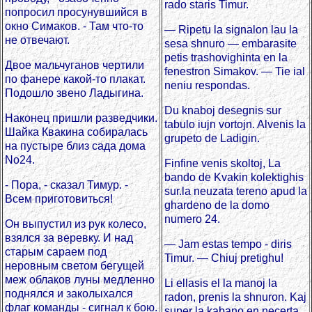
rado staris Timur.
попросил просунувшийся в
окно Симаков. - Там что-то
— Ripetu la signalon lau la
не отвечают.
sesa shnuro — embarasite
petis trashovighinta en la
Двое мальчуганов чертили
fenestron Simakov. — Tie ial
по фанере какой-то плакат.
neniu respondas.
Подошло звено Ладыгина.
Du knaboj desegnis sur
Наконец пришли разведчики.
tabulo iujn vortojn. Alvenis la
Шайка Квакина собиралась
grupeto de Ladigin.
на пустыре близ сада дома
No24.
Finfine venis skoltoj, La
bando de Kvakin kolektighis
- Пора, - сказал Тимур. -
sur.la neuzata tereno apud la
Всем приготовиться!
ghardeno de la domo
numero 24.
Он выпустил из рук колесо,
взялся за веревку. И над
— Jam estas tempo - diris
старым сараем под
Timur. — Chiuj pretighu!
неровным светом бегущей
меж облаков луны медленно
Li ellasis el la manoj la
поднялся и заколыхался
radon, prenis la shnuron. Kaj
флаг команды - сигнал к бою.
super la kabano en necerta