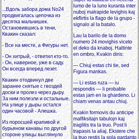
lumo de la luno kuranta inter
...Вдоль забора дома No24
nuboj malrapide levighis kaj
продвигалась цепочка из
ekflirtis la flago de la grupo -
десятка мальчишек.
signalo al la batalo.
Остановившись в тени,
Квакин сказал:
Lau la barilo de la domo
numero 24 movighis viceto
- Все на месте, а Фигуры нет.
el deko da knaboj. Haltinte
en ombro, Kvakin diris:
- Он хитрый, - ответил кто-то.
- Он, наверное, уже в саду.
— Chiuj estas chi tie, sed
Он всегда вперед лезет.
Figura mankas.
Квакин отодвинул две
— Li estas ruza — iu
заранее снятые с гвоздей
respondis — li probable
доски и пролез через дыру.
estas jam en la ghardeno. Li
За ним полезли и остальные.
chiam venas antau chiuj.
На улице у дыры остался
один часовой - Алешка.
Kvakin formovis du anticipe
malfiksitajn tabulojn kaj
Из поросшей крапивой и
traglitis tra la truo. Post li
бурьяном канавы по другой
trapasis la aliaj. Ekstere che
стороне улицы выглянуло
la truo restis la sola gardanto