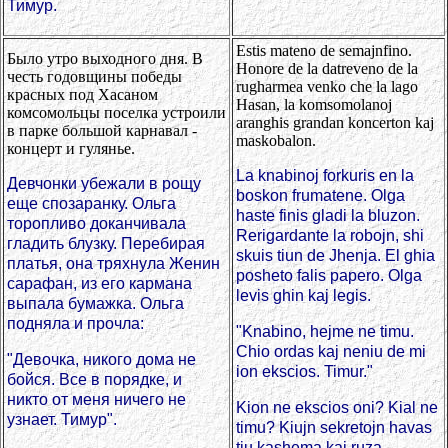
Тимур.
Estis mateno de semajnfino.
Было утро выходного дня. В
Honore de la datreveno de la
честь годовщины победы
rugharmea venko che la lago
красных под Хасаном
Hasan, la komsomolanoj
комсомольцы поселка устроили
aranghis grandan koncerton kaj
в парке большой карнавал -
maskobalon.
концерт и гулянье.
La knabinoj forkuris en la
Девчонки убежали в рощу
boskon frumatene. Olga
еще спозаранку. Ольга
haste finis gladi la bluzon.
торопливо доканчивала
Rerigardante la robojn, shi
гладить блузку. Перебирая
skuis tiun de Jhenja. El ghia
платья, она тряхнула Женин
posheto falis papero. Olga
сарафан, из его кармана
levis ghin kaj legis.
выпала бумажка. Ольга
подняла и прочла:
"Knabino, hejme ne timu.
Chio ordas kaj neniu de mi
"Девочка, никого дома не
ion ekscios. Timur."
бойся. Все в порядке, и
никто от меня ничего не
Kion ne ekscios oni? Kial ne
узнает. Тимур".
timu? Kiujn sekretojn havas
tiu kashema kaj ruza