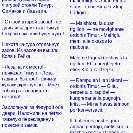
malfermighis. Antau Figura
Фигурой стояли Тимур,
staris Timur, Simakov kaj
Симаков и Ладыгин.
Ladigin.
- Открой второй засов! - не
— Malshlosu la duan
двигаясь, приказал Тимур. -
riglilon! — ne movighante
Открой сам, или будет хуже!
ordonis Timur. - Malriglu
mem, alie okazos io
Нехотя Фигура отодвинул
malbona!
засов. Из часовни вышли
Коля и Гейка.
Maleme Figura deshovis la
riglilon. El la preghejeto
- Лезь на их место! -
eliris Kolja kaj Gejka.
приказал Тимур. - Лезь,
гадина, быстро! - сжимая
— Rampu en ilian lokon! —
кулаки, крикнул он. - Мне с
ordonis Timur. — Glitu,
тобой разговаривать
serpentulo, rapide! —
некогда!
kunprenante la pugnojn, li
kriis. — Mi ne havas tempon
Захлопнули за Фигурой обе
por konversacii.
двери. Наложили на петлю
тяжелую перекладину и
Ili batfermis post Figura
повесили замок.
ambau pordojn, metis sur la
mashon pezan stangon kaj