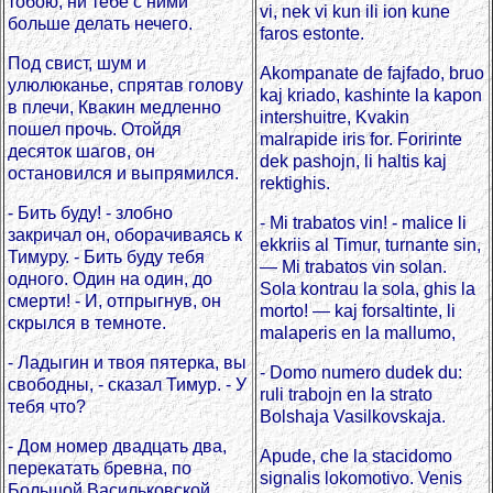
тобою, ни тебе с ними
vi, nek vi kun ili ion kune
больше делать нечего.
faros estonte.
Под свист, шум и
Akompanate de fajfado, bruo
улюлюканье, спрятав голову
kaj kriado, kashinte la kapon
в плечи, Квакин медленно
intershuitre, Kvakin
пошел прочь. Отойдя
malrapide iris for. Foririnte
десяток шагов, он
dek pashojn, li haltis kaj
остановился и выпрямился.
rektighis.
- Бить буду! - злобно
- Mi trabatos vin! - malice li
закричал он, оборачиваясь к
ekkriis al Timur, turnante sin,
Тимуру. - Бить буду тебя
— Mi trabatos vin solan.
одного. Один на один, до
Sola kontrau la sola, ghis la
смерти! - И, отпрыгнув, он
morto! — kaj forsaltinte, li
скрылся в темноте.
malaperis en la mallumo,
- Ладыгин и твоя пятерка, вы
- Domo numero dudek du:
свободны, - сказал Тимур. - У
ruli trabojn en la strato
тебя что?
Bolshaja Vasilkovskaja.
- Дом номер двадцать два,
Apude, che la stacidomo
перекатать бревна, по
signalis lokomotivo. Venis
Большой Васильковской.