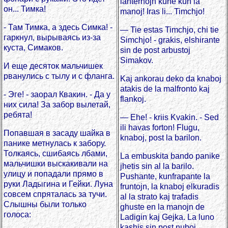
lanternojn kune kun la
он... Тимка!
manoj! Iras li... Timchjo!
- Там Тимка, а здесь Симка! -
— Tie estas Timchjo, chi tie
гаркнул, вырываясь из-за
Simchjo! - grakis, elshirante
куста, Симаков.
sin de post arbustoj
Simakov.
И еще десяток мальчишек
рванулись с тылу и с фланга.
Kaj ankorau deko da knaboj
atakis de la malfronto kaj
- Эге! - заорал Квакин. - Да у
flankoj.
них сила! За забор вылетай,
ребята!
— Ehe! - kriis Kvakin. - Sed
ili havas forton! Flugu,
Попавшая в засаду шайка в
knaboj, post la barilon.
панике метнулась к забору.
Толкаясь, сшибаясь лбами,
La embuskita bando panike
мальчишки выскакивали на
jhetis sin al la barilo.
улицу и попадали прямо в
Pushante, kunfrapante la
руки Ладыгина и Гейки. Луна
fruntojn, la knaboj elkuradis
совсем спряталась за тучи.
al la strato kaj trafadis
Слышны были только
ghuste en la manojn de
голоса:
Ladigin kaj Gejka. La luno
kashis sin post nuboj.