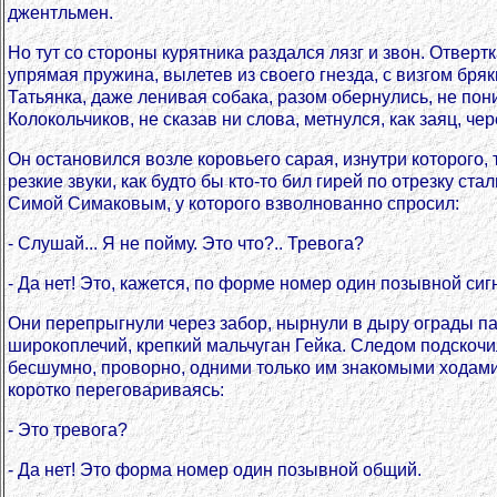
джентльмен.
Но тут со стороны курятника раздался лязг и звон. Отверт
упрямая пружина, вылетев из своего гнезда, с визгом бря
Татьянка, даже ленивая собака, разом обернулись, не пони
Колокольчиков, не сказав ни слова, метнулся, как заяц, че
Он остановился возле коровьего сарая, изнутри которого, т
резкие звуки, как будто бы кто-то бил гирей по отрезку ста
Симой Симаковым, у которого взволнованно спросил:
- Слушай... Я не пойму. Это что?.. Тревога?
- Да нет! Это, кажется, по форме номер один позывной си
Они перепрыгнули через забор, нырнули в дыру ограды па
широкоплечий, крепкий мальчуган Гейка. Следом подскочи
бесшумно, проворно, одними только им знакомыми ходами о
коротко переговариваясь:
- Это тревога?
- Да нет! Это форма номер один позывной общий.