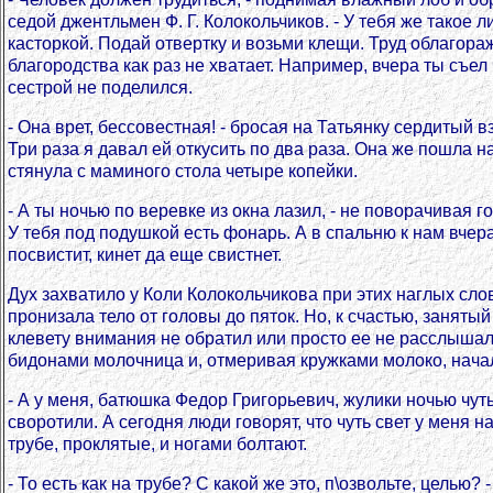
седой джентльмен Ф. Г. Колокольчиков. - У тебя же такое л
касторкой. Подай отвертку и возьми клещи. Труд облагора
благородства как раз не хватает. Например, вчера ты съе
сестрой не поделился.
- Она врет, бессовестная! - бросая на Татьянку сердитый в
Три раза я давал ей откусить по два раза. Она же пошла 
стянула с маминого стола четыре копейки.
- А ты ночью по веревке из окна лазил, - не поворачивая 
У тебя под подушкой есть фонарь. А в спальню к нам вчера
посвистит, кинет да еще свистнет.
Дух захватило у Коли Колокольчикова при этих наглых сло
пронизала тело от головы до пяток. Но, к счастью, занят
клевету внимания не обратил или просто ее не расслышал.
бидонами молочница и, отмеривая кружками молоко, нача
- А у меня, батюшка Федор Григорьевич, жулики ночью чут
своротили. А сегодня люди говорят, что чуть свет у меня н
трубе, проклятые, и ногами болтают.
- То есть как на трубе? С какой же это, п\озвольте, целью