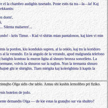
e el la chambro audighis tusetado. Poste estis tia tra—la—la! Kaj
 ekkantis:
sen dorm',
i,
. Silenta malseren'...
do! - kriis Timur. - Kial vi shi
ra
s
mian pantalonon, kaj kien vi min
rmis la pordon, kiu kondukis supren, al la onklo, kaj tra la koridoro
is al la verando. En la angulo de la verando, apud malgranda telefono
aj batighis kontrau la muron ligita al shnuro bronza sonorileto. La
ermane, volvis la shnuron sur la najlon. Nun la tremanta shnuro
shajn
e
ghi ie shirighis. Tiam mirigita kaj kolerighinta li kaptis la
ntajho Olga sidis che tablo. Antau shi kushis lernolibro pri fiziko.
enis botelon de jodo.
nte demandis Olga — de kie estas la
gratajho sur via shultro?