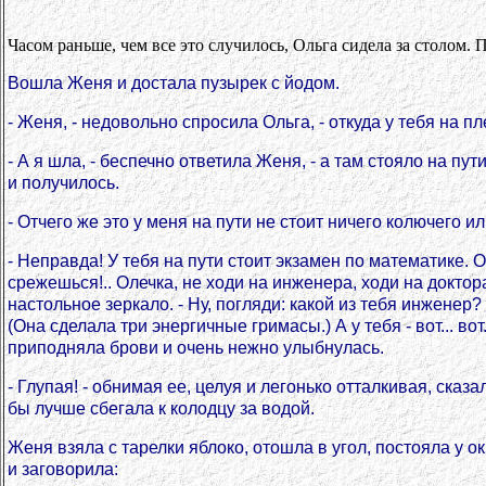
Часом раньше, чем все это случилось, Ольга сидела за столом.
Вошла Женя и достала пузырек с йодом.
- Женя, - недовольно спросила Ольга, - откуда у тебя на п
- А я шла, - беспечно ответила Женя, - а там стояло на пут
и получилось.
- Отчего же это у меня на пути не стоит ничего колючего и
- Неправда! У тебя на пути стоит экзамен по математике. О
срежешься!.. Олечка, не ходи на инженера, ходи на докто
настольное зеркало. - Ну, погляди: какой из тебя инженер? Ин
(Она сделала три энергичные гримасы.) А у тебя - вот... вот.
приподняла брови и очень нежно улыбнулась.
- Глупая! - обнимая ее, целуя и легонько отталкивая, сказа
бы лучше сбегала к колодцу за водой.
Женя взяла с тарелки яблоко, отошла в угол, постояла у о
и заговорила: