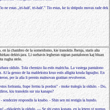
 ne estas ,,tri-halt
',
tri-halt'." Tio
estas, ke iu shtipulo movas rade dek
en la chambro de la somerdomo, kie tranoktis Jhenja, staris alta
irkau dektri-jara. Li surhavis legheran nigran pantalonon kaj bluan
a rugha stelo.
rizhara oldulo. Tola chemizo lia estis malricha. La vastega pantalono
ta. Al la genuo de lia maldekstra kruo estis alligita kruda lignajho. En
teron, per la alia li premis malnovan gratitan revolveron.
tos foriranta, frape fermu la pordon" - moke tralegis la oldulo. - Do,
diros,
kiu tranoktis sur nia kanapo?
- sendezire respondis la knabo. -
Shin sen mi restigis la hundo.
s! - ekkoleris la oldulo. — Se shi estus
konata, en la letero vi nomus