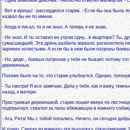
- Одна знакомая девочка, - неохотно ответил мальчуган. -
- Вот и врешь! - рассердился старик. - Если бы она была те
назвал бы ее по имени.
- Когда я писал, то я не знал. А теперь я ее знаю.
- Не знал. И ты оставил ее утром одну... в квартире? Ты, д
сумасшедший. Эта дрянь разбила зеркало, расколотила пе
заряжен холостыми. А если бы в нем были патроны боев
- Но, дядя... боевых патронов у тебя не бывает, потому что
деревянные.
Похоже было на то, что старик улыбнулся. Однако, тряхнув
- Ты смотри! Я все замечаю. Дела у тебя, как я вижу, темны
назад, к матери.
Пристукивая деревяшкой, старик пошел вверх по лестнице.
подпрыгнул, схватил за лапы вбежавшую в комнату собаку
- Ага, Рита! Мы с тобой попались. Ничего, он сегодня добры
И точно. Сверху из комнаты послышалось откашливание. По