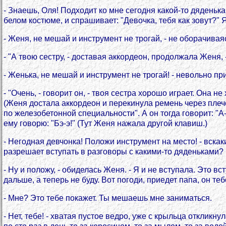
- Знаешь, Оля! Подходит ко мне сегодня какой-то дяденька.
белом костюме, и спрашивает: "Девочка, тебя как зовут?" Я
- Женя, не мешай и инструмент не трогай, - не оборачиваяс
- "А твою сестру, - доставая аккордеон, продолжала Женя, 
- Женька, не мешай и инструмент не трогай! - невольно п
- "Очень, - говорит он, - твоя сестра хорошо играет. Она н
(Женя достала аккордеон и перекинула ремень через плечо.)
по железобетонной специальности". А он тогда говорит: "А
ему говорю: "Бэ-э!" (Тут Женя нажала другой клавиш.)
- Негодная девчонка! Положи инструмент на место! - вскаки
разрешает вступать в разговоры с какими-то дяденьками?
- Ну и положу, - обиделась Женя. - Я и не вступала. Это вс
дальше, а теперь не буду. Вот погоди, приедет папа, он теб
- Мне? Это тебе покажет. Ты мешаешь мне заниматься.
- Нет, тебе! - хватая пустое ведро, уже с крыльца откликну