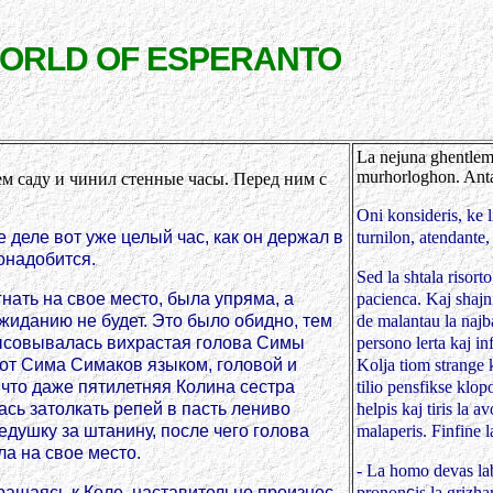
WORLD OF ESPERANTO
La nejuna ghentlema
murhorloghon. Antau
ем саду и чинил стенные часы. Перед ним с
Oni konsideris, ke l
 деле вот уже целый час, как он держал в
turnilon, atendante
понадобится.
Sed la shtala risorto
нать на свое место, была упряма, а
pacienca. Kaj shajni
ожиданию не будет. Это было обидно, тем
de malantau la najb
 высовывалась вихрастая голова Симы
persono lerta kaj in
тот Сима Симаков языком, головой и
Kolja tiom strange k
 что даже пятилетняя Колина сестра
tilio pensfikse klo
ась затолкать репей в пасть лениво
helpis kaj tiris la
душку за штанину, после чего голова
malaperis. Finfine l
а на свое место.
- La homo devas labo
ращаясь к Коле, наставительно произнес
pronon
c
is la grizh