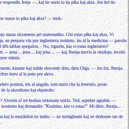
 respondis Jenja —, kaj tie staris io tia
pika kaj akra. Jen tiel tio
ne staras io pika kaj akra? — mok-
ojo staras ekzameno pri matematiko.
Ghi estas p
ik
a kaj akra. Vi
ja, ne preparu vin
por ingheniera instituto, iru al la medicina — parolis
al
sh
i tab
l
an spegulon. - Nu, rigardu, kia vi estas ingheniero?
i — jena ... jena ... kaj jena ... — kaj Jhenja
movis la ok
u
lojn, levetis
nere ridetis.
mante, kisante kaj milde shovante shin,
diris Olga. — Iru for, Jhenja,
fere kuru al la
puto por akvo.
telero pomon, iris al angulo, iom staris che la fenestro, poste
de la akordiono kaj ekparolis:
a? Alvenis a! mi hodiau nekonata onklo.
Tiel, aspekte agrabla —
a kostumo kaj demandis:
"K
nabino, kiu vi estas?" Mi diris: Jhenja...
u kaj la muzikilon ne tushu — ne turnighante kaj ne detirante sin de
.