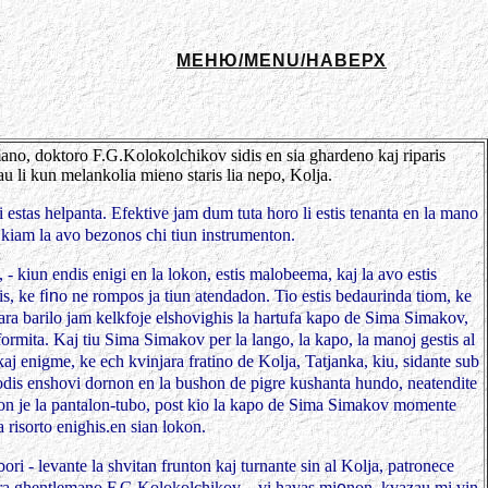
МЕНЮ/MENU/НАВЕРХ
no, doktoro F.G.Kolokolchikov sidis en sia ghardeno kaj riparis
 li kun melankolia mieno staris lia nepo, Kolja.
i estas helpanta. Efektive jam dum tuta horo li estis tenanta en la mano
, kiam la avo bezonos chi tiun instrumenton.
, -
kiun endis enigi en la lokon, estis malobeema, kaj la avo estis
s, ke f
in
o ne rompos ja tiun atendadon. Tio estis bedaurinda tiom, ke
ara barilo jam kelkfoje elshovighis la hartufa kapo de Sima Simakov,
formita. Kaj tiu Sima Simakov per la lango, la kapo, la manoj gestis al
aj enigme, ke ech kvinjara fratino de Kolja, Tatjanka, kiu, sidante sub
podis enshovi dornon en la bushon de pigre kushanta hundo, neatendite
 avon je la pantalon-tubo, post kio la kapo de Sima Simakov momente
a risorto enighis.en sian lokon.
ri - levante la shvitan frunton kaj turnante sin al Kolja, patronece
ara ghentlemano F.G.Kolokolchikov. - vi havas mi
e
non, kvazau mi vin