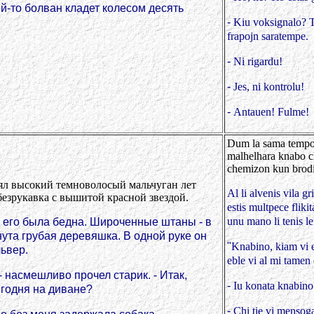
акой-то болван кладет колесом десять
-
Kiu voksignalo? Tio
frapojn saratempe.
-
Ni rigardu!
-
Jes, ni kontrolu!
-
Antauen! Fulme!
Dum la sama tempo, 
malhelhara knabo ch
chemizon kun brodit
тоял высокий темноволосый мальчуган лет
Al li alvenis vila g
езрукавка с вышитой красной звездой.
estis multpece fliki
unu mano li tenis le
 его была бедна. Широченные штаны - в
нута грубая деревяшка. В одной руке он
"
Knabino, kiam vi es
ьвер.
eble vi al mi tamen 
 - насмешливо прочел старик. - Итак,
-
Iu konata knabino 
егодня на диване?
-
Chi tie vi mensoga