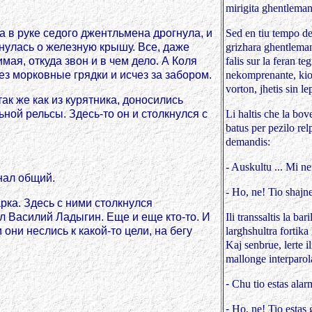
mirigita ghentleman
ка в руке седого джентльмена дрогнула, и
Sed en tiu tempo de
кнулась о железную крышу. Все, даже
grizhara ghentlemano
мая, откуда звон и в чем дело. А Коля
falis sur la feran t
рез морковные грядки и исчез за забором.
nekomprenante, kio 
vorton, jhetis sin l
ак же как из курятника, доносились
льной рельсы. Здесь-то он и столкнулся с
Li haltis che la bov
batus per pezilo re
demandis:
- Auskultu ... Mi n
гнал общий.
- Ho, ne! Tio shajn
рка. Здесь с ними столкнулся
л Василий Ладыгин. Еще и еще кто-то. И
Ili transsaltis la ba
ни неслись к какой-то цели, на бегу
larghshultra fortik
Kaj senbrue, lerte i
mallonge interparol
-
Chu tio estas ala
-
Ho, ne! Tio estas