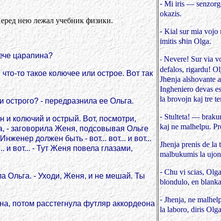
-
Mi iris — senzorge
okazis.
 Перед нею лежал учебник физики.
-
Kial sur mia vojo 
imitis s
h
in Olga.
лече царапина?
Nevere! Sur via v
-
defalos, rigardu! Ol
и что-то такое колючее или острое. Вот так
Jh
e
nja alshovante 
Ingheniero devas est
la brovojn kaj tre te
ли острого? - передразнила ее Ольга.
-
Stulteta! — braku
н и колючий и острый. Вот, посмотри,
kaj ne malhelpu. Pre
ра, - заговорила Женя, подсовывая Ольге
женер должен быть - вот... вот... и вот...
Jhenja prenis de la 
.. и вот... - Тут Женя повела глазами,
malbukumis la ujon 
-
Chu vi scias, Olg
ла Ольга. - Уходи, Женя, и не мешай. Ты
blondulo, en blank
-
Jhenja, ne malhelp
кна, потом расстегнула футляр аккордеона
la laboro, diris Olga