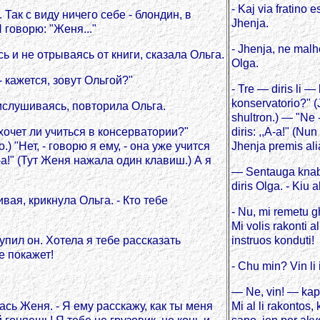
- Kaj via fratino
 Так с виду ничего себе - блондин, в
Jhenja.
 говорю: "Женя..."
- Jhenja, ne malhe
ь и не отрываясь от книги, сказала Ольга.
Olga.
- кажется, зовут Ольгой?"
- Tre — diris li —
konservatorio?" (
рислушиваясь, повторила Ольга.
shultron.) — "Ne -
е хочет ли учиться в консерватории?"
diris: ,,A-a!" (Nu
 "Нет, - говорю я ему, - она уже учится
Jhenja premis ali
-а!" (Тут Женя нажала один клавиш.) А я
— Sentauga knabi
diris Olga. - Kiu
вая, крикнула Ольга. - Кто тебе
- Nu, mi remetu 
Mi volis rakonti a
тупил он. Хотела я тебе рассказать
instruos konduti!
е покажет!
- Chu min? Vin li 
— Ne, vin! — kapt
лась Женя. - Я ему расскажу, как ты меня
Mi al li rakontos,