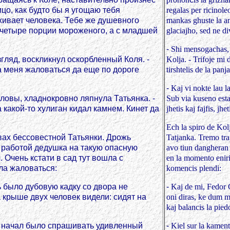
ицо, как будто бы я угощаю тебя
regalas per ricinol
живает человека. Тебе же душевного
mankas ghuste la a
л четыре порции мороженого, а с младшей
glaciajho, sed ne di
-
Shi mensogachas, 
згляд, воскликнул оскорбленный Коля. -
Kolja. - Trifoje mi 
на меня жаловаться да еще по дороге
tirshtelis de la
panja
-
Kaj vi nokte lau l
головы, хладнокровно ляпнула Татьянка. -
Sub via kuseno esta
 какой-то хулиган кидал камнем. Кинет да
jhetis kaj
fajfis, jhet
Ech la spiro de Kol
вах бессовестной Татьянки. Дрожь
Tatjanka. Tremo trap
ый работой дедушка на такую опасную
avo tiun dangheran
 Очень кстати в сад тут вошла с
en la momento eniri
ла жаловаться:
komencis plendi:
ь было дубовую кадку со двора не
-
Kaj de mi, Fedor 
а крыше двух человек видели: сидят на
oni diras, ke dum 
kaj balancis la pied
? - начал было спрашивать удивленный
-
Kiel sur la kamen