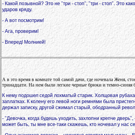
- Какой позывной? Это не "три - стоп", "три - стоп". Это к
ударов кряду.
- А вот посмотрим!
- Ага, проверим!
- Вперед! Молнией!
А в это время в комнате той самой дачи, где ночевала Женя, с
тринадцати. На нем были легкие черные брюки и темно-синяя б
К нему подошел седой лохматый старик. Холщовая рубаха
заплатках. К колену его левой ноги ремнями была пристег
держал записку, другой сжимал старый, ободранный револ
- "Девочка, когда будешь уходить, захлопни крепче дверь",
может быть, ты мне все-таки скажешь, кто ночевал у нас с