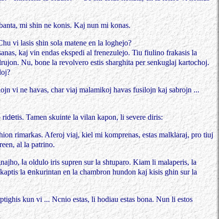
banta, mi shin ne konis. Kaj nun mi
konas.
Chu vi lasis shin sola matene en la loghejo?
anas, kaj vin endas ekspedi al frenezulejo.
Tiu fiulino frakasis la
drujon. Nu, bone la
revolvero estis sharghita per senkuglaj kartochoj.
loj?
lojn vi ne havas, char viaj malamikoj
havas fusilojn kaj sabrojn ...
 rid
e
tis. Tamen skuinte la vilan kapon, li severe diris:
ion rimarkas. Aferoj viaj, kiel mi komprenas, estas malklaraj, pro tiuj
een, al la
patrino.
ignajho,
l
a oldulo iris supren sur la shtuparo. Kiam li malaperis, la
 kaptis la
e
nkurintan en la chambron hundon kaj kisis ghin sur la
tighis kun vi ... Ncnio estas, li hodiau
estas bona. Nun li estos