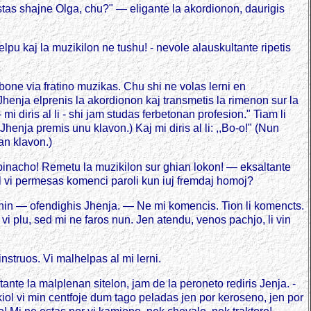
 estas shajne Olga, chu?" — eligante la akordionon, daurigis
lpu kaj la muzikilon ne tushu! - nevole alauskultante ripetis
 bone via fratino muzikas. Chu shi ne volas lerni en
Jhenja elprenis la akordionon kaj transmetis la rimenon sur la
 mi diris al li - shi jam studas ferbetonan profesion." Tiam li
n Jhenja premis unu klavon.) Kaj mi diris al li: ,,Bo-o!" (Nun
an klavon.)
nacho! Remetu la muzikilon sur ghian lokon! — eksaltante
 al vi permesas komenci paroli kun iuj fremdaj homoj?
ghin — ofendighis Jhenja. — Ne mi komencis. Tion li komencts.
l vi plu, sed mi ne faros nun. Jen atendu, venos pachjo, li vin
instruos. Vi malhelpas al mi lerni.
ante la malplenan sitelon, jam de la peroneto rediris Jenja. -
 kiol vi min centfoje dum tago peladas jen por keroseno, jen por