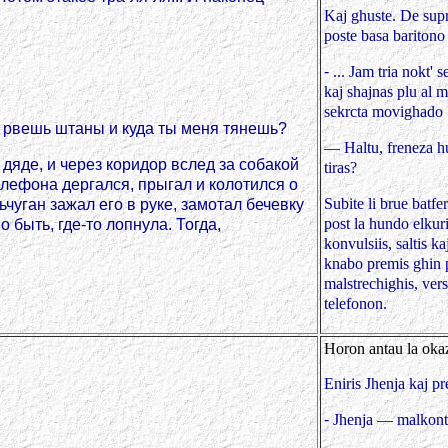
Kaj ghuste. De supr
poste basa baritono
-
... Jam tria nokt' 
kaj shajnas plu al m
sekrcta movighado ..
не рвешь штаны и куда ты меня тянешь?
— Haltu, freneza hun
 дяде, и через коридор вслед за собакой
tiras?
елефона дергался, прыгал и колотился о
Subite li brue batfe
чуган зажал его в руке, замотал бечевку
post la hundo elkur
 быть, где-то лопнула. Тогда,
konvulsiis, saltis k
knabo premis ghin p
malstrechighis, ver
telefonon.
Horon antau la okazi
Eniris Jhenja kaj pr
-
Jhenja — malkonte