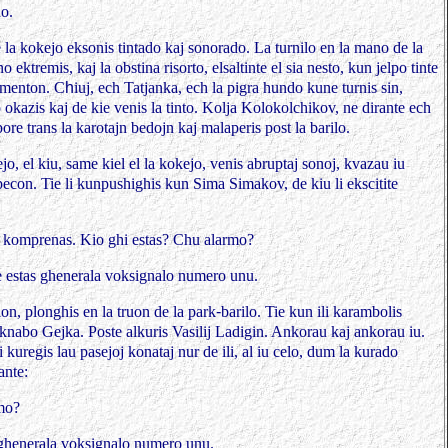
o.
 la kokejo eksonis tintado kaj sonorado. La turnilo en la mano de la
 ektremis, kaj la obstina risorto, elsaltinte el sia nesto, kun jelpo tinte
egmenton. C
h
iuj, ech Tatjanka, ech la pigra hundo kune turnis sin,
okazis kaj de kie venis la tinto. Kolja Kolokolchikov, ne dirante ech
epore trans la karotajn bedojn kaj malaperis post la barilo.
ejo, el kiu, same kiel el la kokejo, venis abruptaj sonoj, kvazau iu
lpecon. Tie li kunpushighis kun Sima Simakov, de kiu li ekscitite
e komprenas. Kio ghi estas? Chu alarmo?
e estas ghenerala voksignalo numero
unu.
rilon, plonghis en la truon de la park
-
barilo. Tie kun ili karambolis
a knabo Gejka. Poste alkuris Vasilij Ladigin. Ankorau kaj ankorau iu.
li kuregis lau pasejoj konataj nur de ili, al iu celo, dum la kurado
ante:
rmo?
 ghenerala voksignalo numero unu.