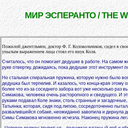
МИР ЭСПЕРАНТО / THE 
Пожилой джентльмен, доктор Ф. Г. Колокольчиков, сидел в сво
унылым выражением лица стоял его внук Коля.
Считалось, что он помогает дедушке в работе. На самом же
руке отвертку, дожидаясь, пока дедушке этот инструмент 
Но стальная спиральная пружина, которую нужно было вог
дедушка был терпелив. И казалось, что конца-края этому 
более что из-за соседнего забора вот уже несколько раз
Симакова, человека очень расторопного и сведущего. И э
руками подавал Коле знаки, столь странные и загадочные,
Татьянка, которая, сидя под липою, сосредоточенно пытал
развалившейся собаке, неожиданно завопила и дернула де
Симы Симакова мгновенно исчезла. Наконец пружина легл
- Человек должен трудиться, - поднимая влажный лоб и об