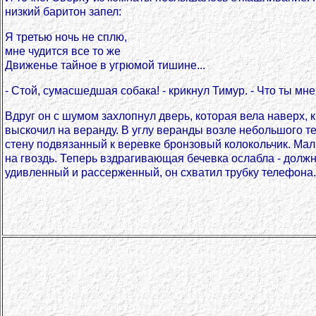
низкий баритон запел:
Я третью ночь не сплю,
мне чудится все то же
Движенье тайное в угрюмой тишине...
- Стой, сумасшедшая собака! - крикнул Тимур. - Что ты м
Вдруг он с шумом захлопнул дверь, которая вела наверх, к
выскочил на веранду. В углу веранды возле небольшого т
стену подвязанный к веревке бронзовый колокольчик. Маль
на гвоздь. Теперь вздрагивающая бечевка ослабла - должно
удивленный и рассерженный, он схватил трубку телефона.