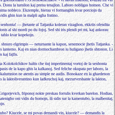
eo. Donu la turnilon kaj prenu tenajlon. Laboro
nobligas homon. Che vi
nima nobleco. Ekzemple, hierau vi formanghis kvar porciojn da
vidis ghin kun la malpli agha fratino.
senhonta! — jhetante al Tatjanka koleran
vizaghon, ekkriis ofendita
donis al shi mordi
po du fojoj. Sed shi iris plendi pri mi, kaj ankorau
 tablo kvar kopekojn.
a shnuro elgrimpis — neturnante la kapon, senemocie jhetis Tatjanka. -
s lanterno.
Kaj en nian dormochambron iu huligano jhetis shtonon. Li
is kaj fajfis.
ja Kolokolchikov haltis che tiuj impertinentaj vortoj de la senhonta
asis de la kapo ghis la kalkanoj. Sed feliche okupata per laboro, la
 kalumnion ne atentis au simple ne audis. Bonokaze en la ghardenon
s la laktoliverantino kun ladkruchoj kaj, mezurvershante la lakton,
Grigorjevich, friponoj nokte preskau
forrulis kverkan barelon. Hodiau,
matenigho
oni vidis du homojn, ili sidis sur la kamentubo, la malbenitaj,
ojn.
tubo? Kiucele, se mi povas demandi
vin, kiucele? — demandis la