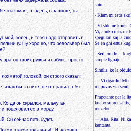
 Ее без меня задержала собака.
shin.
бе знакомая, то здесь, в записке, ты
-
Kiam mi estis skri
-
Vi shin ne konis. 
Vi, amiko mia, mals
spegulon kaj la cin
руг мой, болен, и тебя надо отправить в
Se en ghi estus kug
пельницу. Ну хорошо, что револьвер был
ые?
-
Sed, onklo ... kug
simple lignajn.
 у врагов твоих ружья и сабли... просто
Similis, ke la oldulo
 лохматой головой, он строго сказал:
— Vi rigardu! Mi ch
mi povus vin sendi r
е, и как бы за них я не отправил тебя
Frapetante per la l
knabo suprensaltis,
 Когда он скрылся, мальчуган
muzelon.
 и поцеловал ее в морду.
— Aha, Rita! Ni kap
й. Он сейчас петь будет.
kantanta.
том этакое тра-ля-ля!.. И наконец