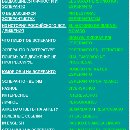
ВЫДАЮЩИЕСЯ ЛИЧНОСТИ И
ELSTARAJ PERSONOJ KAJ
ЭСПЕРАНТО
ESPERANTO
О ВЫДАЮЩИХСЯ
PRI ELSTARAJ
ЭСПЕРАНТИСТАХ
ESPERANTISTOJ
ИЗ ИСТОРИИ РОССИЙСКОГО ЭСП.
EL HISTORIO DE RUSIA E-
ДВИЖЕНИЯ
MOVADO
KION ONI SKRIBAS PRI
ЧТО ПИШУТ ОБ ЭСПЕРАНТО
ESPERANTO
ЭСПЕРАНТО В ЛИТЕРАТУРЕ
ESPERANTO EN LITERATURO
ПОЧЕМУ ЭСП.ДВИЖЕНИЕ НЕ
KIAL E-MOVADO NE
ПРОГРЕССИРУЕТ
PROGRESAS
HUMURO PRI KAJ EN
ЮМОР ОБ И НА ЭСПЕРАНТО
ESPERANTO
ЭСПЕРАНТО - ДЕТЯМ
ESPERANTO POR INFANOJ
РАЗНОЕ
DIVERSAJHOJ
ИНТЕРЕСНОЕ
INTERESAJHOJ
ЛИЧНОЕ
PERSONAJHOJ
АНКЕТА
/
ОТВЕТЫ НА АНКЕТУ
DEMANDARO
/
RESPONDARO
ПОЛЕЗНЫЕ ССЫЛКИ
UTILAJ LIGILOJ
IN ENGLISH
PAGHOJ EN ANGLA LINGVO