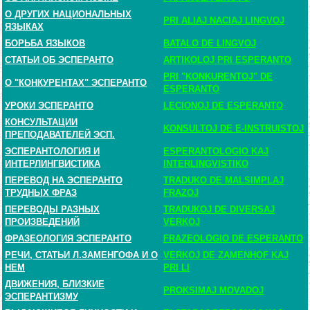
О ДРУГИХ НАЦИОНАЛЬНЫХ
PRI ALIAJ NACIAJ LINGVOJ
ЯЗЫКАХ
БОРЬБА ЯЗЫКОВ
BATALO DE LINGVOJ
СТАТЬИ ОБ ЭСПЕРАНТО
ARTIKOLOJ PRI ESPERANTO
PRI "KONKURENTOJ" DE
О "КОНКУРЕНТАХ" ЭСПЕРАНТО
ESPERANTO
УРОКИ ЭСПЕРАНТО
LECIONOJ DE ESPERANTO
КОНСУЛЬТАЦИИ
KONSULTOJ DE E-INSTRUISTOJ
ПРЕПОДАВАТЕЛЕЙ ЭСП.
ЭСПЕРАНТОЛОГИЯ И
ESPERANTOLOGIO KAJ
ИНТЕРЛИНГВИСТИКА
INTERLINGVISTIKO
ПЕРЕВОД НА ЭСПЕРАНТО
TRADUKO DE MALSIMPLAJ
ТРУДНЫХ ФРАЗ
FRAZOJ
ПЕРЕВОДЫ РАЗНЫХ
TRADUKOJ DE DIVERSAJ
ПРОИЗВЕДЕНИЙ
VERKOJ
ФРАЗЕОЛОГИЯ ЭСПЕРАНТО
FRAZEOLOGIO DE ESPERANTO
РЕЧИ, СТАТЬИ Л.ЗАМЕНГОФА И О
VERKOJ DE ZAMENHOF KAJ
НЕМ
PRI LI
ДВИЖЕНИЯ, БЛИЗКИЕ
PROKSIMAJ MOVADOJ
ЭСПЕРАНТИЗМУ