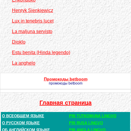
Henryk Sienkiewicz
Lux in tenebris lucet
La maljuna servisto
Dioklo
Estu benita (Hinda legendo)
La anghelo
Промокоды betboom
промокоды betboom
Главная страница
О ВСЕОБЩЕМ ЯЗЫКЕ
PRI TUTKOMUNA LINGVO
О РУССКОМ ЯЗЫКЕ
PRI RUSA LINGVO
ОБ АНГЛИЙСКОМ ЯЗЫКЕ
PRI ANGLA LINGVO