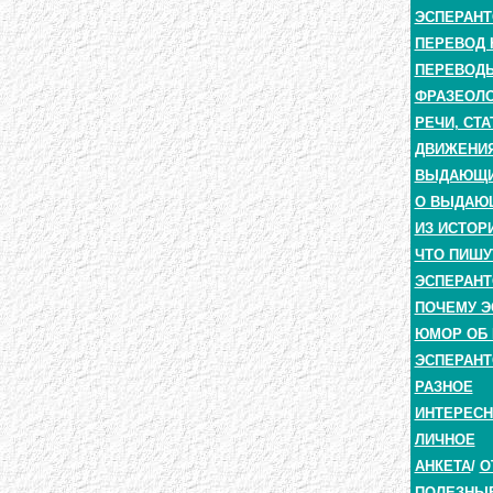
ЭСПЕРАНТ
ПЕРЕВОД 
ПЕРЕВОДЫ
ФРАЗЕОЛО
РЕЧИ, СТА
ДВИЖЕНИЯ
ВЫДАЮЩИЕ
О ВЫДАЮ
ИЗ ИСТОР
ЧТО ПИШУ
ЭСПЕРАНТ
ПОЧЕМУ Э
ЮМОР ОБ 
ЭСПЕРАНТ
РАЗНОЕ
ИНТЕРЕС
ЛИЧНОЕ
АНКЕТА
/
О
ПОЛЕЗНЫ