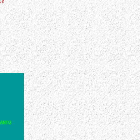
cy
RANTO