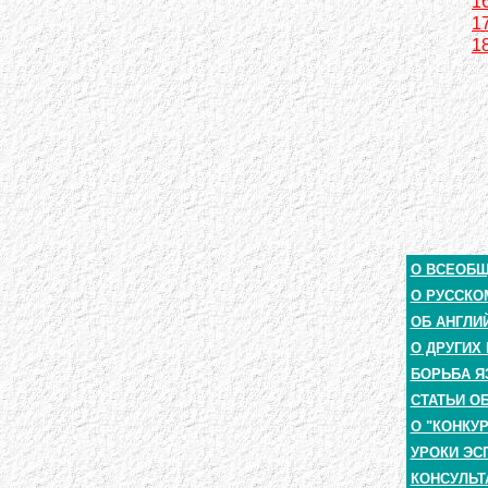
16
17
1
О ВСЕОБ
О РУССКО
ОБ АНГЛИ
О ДРУГИХ
БОРЬБА Я
СТАТЬИ О
О "КОНКУ
УРОКИ ЭС
КОНСУЛЬТ