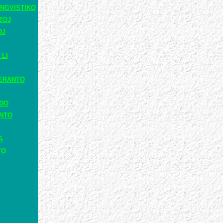
NGVISTIKO
ZOJ
OJ
 LI
ERANTO
ADO
ANTO
S
TO