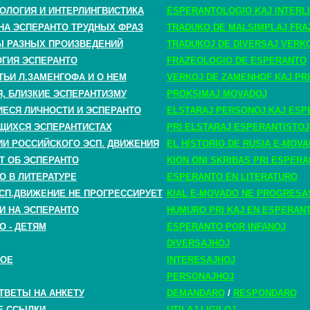
ОЛОГИЯ И ИНТЕРЛИНГВИСТИКА
ESPERANTOLOGIO KAJ INTERLI
НА ЭСПЕРАНТО ТРУДНЫХ ФРАЗ
TRADUKO DE MALSIMPLAJ FRA
 РАЗНЫХ ПРОИЗВЕДЕНИЙ
TRADUKOJ DE DIVERSAJ VERK
ГИЯ ЭСПЕРАНТО
FRAZEOLOGIO DE ESPERANTO
ТЬИ Л.ЗАМЕНГОФА И О НЕМ
VERKOJ DE ZAMENHOF KAJ PRI
, БЛИЗКИЕ ЭСПЕРАНТИЗМУ
PROKSIMAJ MOVADOJ
СЯ ЛИЧНОСТИ И ЭСПЕРАНТО
ELSTARAJ PERSONOJ KAJ ESP
ЩИХСЯ ЭСПЕРАНТИСТАХ
PRI ELSTARAJ ESPERANTISTOJ
ИИ РОССИЙСКОГО ЭСП. ДВИЖЕНИЯ
EL HISTORIO DE RUSIA E-MOV
Т ОБ ЭСПЕРАНТО
KION ONI SKRIBAS PRI ESPER
О В ЛИТЕРАТУРЕ
ESPERANTO EN LITERATURO
СП.ДВИЖЕНИЕ НЕ ПРОГРЕССИРУЕТ
KIAL E-MOVADO NE PROGRESA
И НА ЭСПЕРАНТО
HUMURO PRI KAJ EN ESPERAN
О - ДЕТЯМ
ESPERANTO POR INFANOJ
DIVERSAJHOJ
НОЕ
INTERESAJHOJ
PERSONAJHOJ
ТВЕТЫ НА АНКЕТУ
DEMANDARO
/
RESPONDARO
Е ССЫЛКИ
UTILAJ LIGILOJ