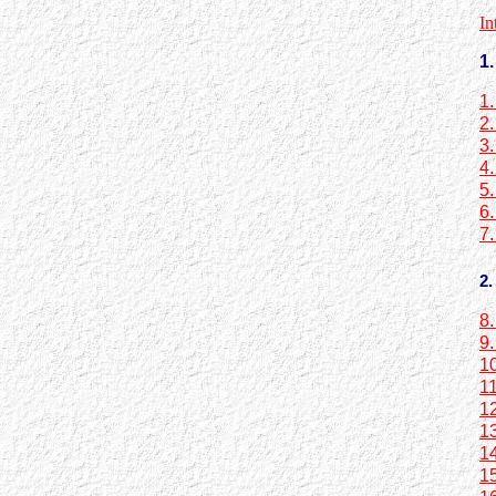
In
1
1.
2
3.
4.
5.
6.
7.
2
8.
9.
10
11
12
13
14
15