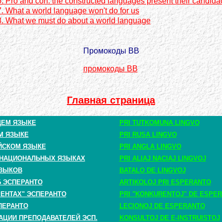
. Pro and con: the constructed languages present their candida
. What a world language won't do for us
8. What we must do about a world language
Промокоды BB
промокоды BB
Главная страница
ЩЕМ ЯЗЫКЕ
PRI TUTKOMUNA LINGVO
М ЯЗЫКЕ
PRI RUSA LINGVO
ЙСКОМ ЯЗЫКЕ
PRI ANGLA LINGVO
 НАЦИОНАЛЬНЫХ ЯЗЫКАХ
PRI ALIAJ NACIAJ LINGVOJ
ЗЫКОВ
BATALO DE LINGVOJ
Б ЭСПЕРАНТО
ARTIKOLOJ PRI ESPERANTO
РЕНТАХ" ЭСПЕРАНТО
PRI "KONKURENTOJ" DE ESPE
ПЕРАНТО
LECIONOJ DE ESPERANTO
АЦИИ ПРЕПОДАВАТЕЛЕЙ ЭСП.
KONSULTOJ DE E-INSTRUISTOJ