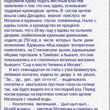
надоумили вдову подать местным властям
заявление о том, что она, вдова, основывает
трудовую куроводную артель. В состав артели
вошла сама Дроздова, верная прислуга ее
Матрена и вдовьина глухая племянница. Налог с
вдовы сняли, и куроводство ее процвело
настолько, что к 28-му году у вдовы на пыльном
дворике, окаймленном куриными домишками,
ходило до 250 кур, в числе которых были даже
кохинхинки. Вдовьины яйца каждое воскресенье
появлялись на Стекловском рынке, вдовьиными
яйцами торговали в Тамбове, а бывало, что они
показывались и в стеклянных витринах магазина
бывшего "Сыр и масло Чичкина в Москве".
И вот, семнадцатая по счету с утра брамапутра,
любимая хохлатка, ходила по двору и ее рвало.
"Эр... рр... урл... урл го-го-го", - выделывала
хохлатка и закатывала грустные глаза на солнце
так, как будто видела его в последний раз. Перед
носом курицы на корточках плясал член артели
Матрешка с чашкой воды.
- Хохлаточка, миленькая... Цып-цып-цып...
Испей водицы, - умоляла Матрешка и гонялась за