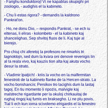
- Farighu konduktoroj! Vi ne kapablas okupighi pri
zoologio, - audighis el la kabineto.
- Chu li estas rigora? - demandis la kaldrono
Pankrat'on.
- Ho, ne donu Dio, -- respondis Pankrat, - se ech iu
eltenas, li eliras - kolombeto - el la kabineto kaj
shancelighas. Sep shvitoj fluos de li. Kaj tuje al
bierejo.
Pro chiuj chi aferetoj la profesoro ne rimarkis tri
tagnoktojn, sed dum la kvara oni denove revenigis lin
al la reala vivo, kaj kauzis tion alta kaj akuta vocho
desur la strato.
- Vladimir Ipatjich! - kriis la vocho en la malfermitan
fenestroti de la kabineto flanke de la Hercen-strato. La
vocho bonshancis: Persikov tro lacighis dum la lastaj
tagoj. En tiu momento li ripozis, malvigle kaj
malstreche rigardante per la okuloj chirkauitaj de
rughaj ringoj kaj fumis en braksegho. Li ne plu povis.
Tial li ech kun iorna scivolemo elrigardis el la fenestro