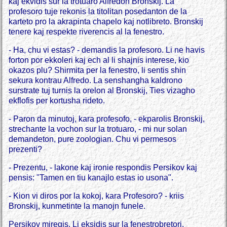
kaj ekvidis sur la trotuaro Alfredon Bronskij. La
profesoro tuje rekonis la titolitan posedanton de la
karteto pro la akrapinta chapelo kaj notlibreto. Bronskij
tenere kaj respekte riverencis al la fenestro.
- Ha, chu vi estas? - demandis la profesoro. Li ne havis
forton por ekkoleri kaj ech al li shajnis interese, kio
okazos plu? Shirmita per la fenestro, li sentis shin
sekura kontrau Alfredo. La senshangha kaldrono
surstrate tuj turnis la orelon al Bronskij, Ties vizagho
ekflofis per kortusha rideto.
- Paron da minutoj, kara profesofo, - ekparolis Bronskij,
strechante la vochon sur la trotuaro, - mi nur solan
demandeton, pure zoologian. Chu vi permesos
prezenti?
- Prezentu, - lakone kaj ironie respondis Persikov kaj
pensis: "Tamen en tiu kanajlo estas io usona".
- Kion vi diros por la kokoj, kara Profesoro? - kriis
Bronskij, kunmetinte la manojn funele.
Persikov miregis. Li eksidis sur la fenestrobretori,