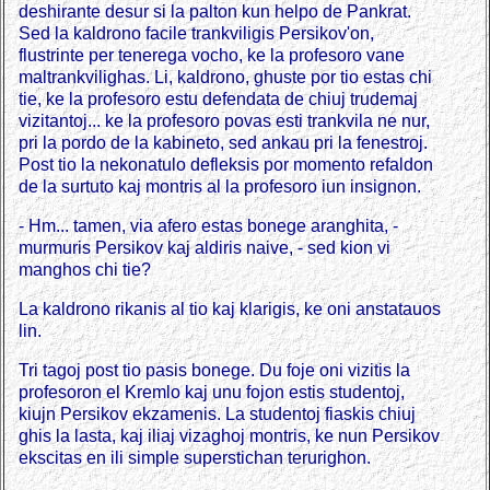
deshirante desur si la palton kun helpo de Pankrat.
Sed la kaldrono facile trankviligis Persikov'on,
flustrinte per tenerega vocho, ke la profesoro vane
maltrankvilighas. Li, kaldrono, ghuste por tio estas chi
tie, ke la profesoro estu defendata de chiuj trudemaj
vizitantoj... ke la profesoro povas esti trankvila ne nur,
pri la pordo de la kabineto, sed ankau pri la fenestroj.
Post tio la nekonatulo defleksis por momento refaldon
de la surtuto kaj montris al la profesoro iun insignon.
- Hm... tamen, via afero estas bonege aranghita, -
murmuris Persikov kaj aldiris naive, - sed kion vi
manghos chi tie?
La kaldrono rikanis al tio kaj klarigis, ke oni anstatauos
lin.
Tri tagoj post tio pasis bonege. Du foje oni vizitis la
profesoron el Kremlo kaj unu fojon estis studentoj,
kiujn Persikov ekzamenis. La studentoj fiaskis chiuj
ghis la lasta, kaj iliaj vizaghoj montris, ke nun Persikov
ekscitas en ili simple superstichan terurighon.