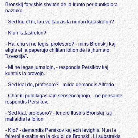
Bronskij forvishis shviton de la frunto per buntkolora
naztuko.
- Sed kiu el ili, lau vi, kauzis la nunan katastrofon?
- Kiun katastrofon?
- Ha, chu vi ne legis, profesoro? - miris Bronskij kaj
eligis el la paperujo chifitan folion de la jhurnalo
"Izvestija".
- Mi ne legas jurnalojn, - respondis Persikov kaj
kuntiris la brovojn.
- Sed kial do, profesoro? - milde demandis Alfredo.
- Char ili publikigas iajn sensencajhojn, - ne pensante
respondis Persikov.
- Sed kial, profesoro? - tenere flustris Bronskij kaj
malfaldis la folion.
- Kio? - demandis Persikov kaj ech levighis. Nun la
fajreroj eksaltis en la okuloj de Bronskij. Li substrekis