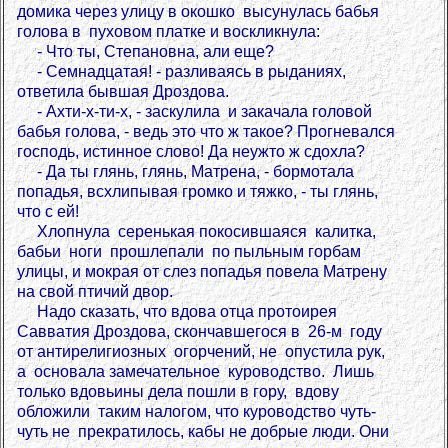
домика через улицу в окошко высунулась бабья
голова в пуховом платке и воскликнула:
- Что ты, Степановна, али еще?
- Семнадцатая! - разливаясь в рыданиях,
ответила бывшая Дроздова.
- Ахти-х-ти-х, - заскулила и закачала головой
бабья голова, - ведь это что ж такое? Прогневался
господь, истинное слово! Да неужто ж сдохла?
- Да ты глянь, глянь, Матрена, - бормотала
попадья, всхлипывая громко и тяжко, - ты глянь,
что с ей!
Хлопнула серенькая покосившаяся калитка,
бабьи ноги прошлепали по пыльным горбам
улицы, и мокрая от слез попадья повела Матрену
на свой птичий двор.
Надо сказать, что вдова отца протоирея
Савватия Дроздова, скончавшегося в 26-м году
от антирелигиозных огорчений, не опустила рук,
а основала замечательное куроводство. Лишь
только вдовьины дела пошли в гору, вдову
обложили таким налогом, что куроводство чуть-
чуть не прекратилось, кабы не добрые люди. Они