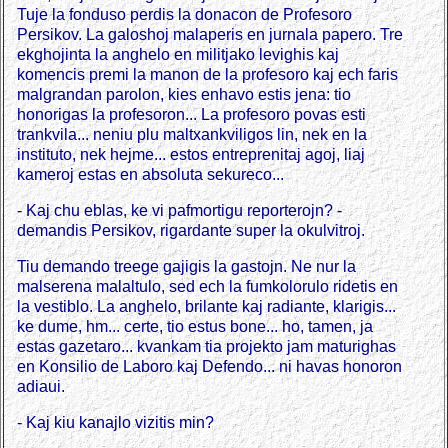
Tuje la fonduso perdis la donacon de Profesoro
Persikov. La galoshoj malaperis en jurnala papero. Tre
ekghojinta la anghelo en militjako levighis kaj
komencis premi la manon de la profesoro kaj ech faris
malgrandan parolon, kies enhavo estis jena: tio
honorigas la profesoron... La profesoro povas esti
trankvila... neniu plu maltxankviligos lin, nek en la
instituto, nek hejme... estos entreprenitaj agoj, liaj
kameroj estas en absoluta sekureco...
- Kaj chu eblas, ke vi pafmortigu reporterojn? -
demandis Persikov, rigardante super la okulvitroj.
Tiu demando treege gajigis la gastojn. Ne nur la
malserena malaltulo, sed ech la fumkolorulo ridetis en
la vestiblo. La anghelo, brilante kaj radiante, klarigis...
ke dume, hm... certe, tio estus bone... ho, tamen, ja
estas gazetaro... kvankam tia projekto jam maturighas
en Konsilio de Laboro kaj Defendo... ni havas honoron
adiaui.
- Kaj kiu kanajlo vizitis min?