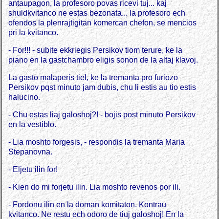
antaupagon, la profesoro povas ricevi tuj... kaj
shuldkvitanco ne estas bezonata... la profesoro ech
ofendos la plenrajtigitan komercan chefon, se mencios
pri la kvitanco.
- For!!! - subite ekkriegis Persikov tiom terure, ke la
piano en la gastchambro eligis sonon de la altaj klavoj.
La gasto malaperis tiel, ke la tremanta pro furiozo
Persikov pqst minuto jam dubis, chu li estis au tio estis
halucino.
- Chu estas liaj galoshoj?! - bojis post minuto Persikov
en la vestiblo.
- Lia moshto forgesis, - respondis la tremanta Maria
Stepanovna.
- Eljetu ilin for!
- Kien do mi forjetu ilin. Lia moshto revenos por ili.
- Fordonu ilin en la doman komitaton. Kontrau
kvitanco. Ne restu ech odoro de tiuj galoshoj! En la