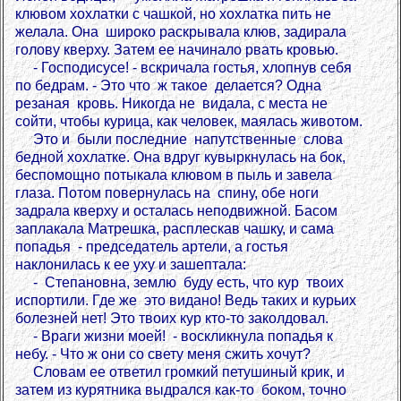
клювом хохлатки с чашкой, но хохлатка пить не
желала. Она широко раскрывала клюв, задирала
голову кверху. Затем ее начинало рвать кровью.
- Господисусе! - вскричала гостья, хлопнув себя
по бедрам. - Это что ж такое делается? Одна
резаная кровь. Никогда не видала, с места не
сойти, чтобы курица, как человек, маялась животом.
Это и были последние напутственные слова
бедной хохлатке. Она вдруг кувыркнулась на бок,
беспомощно потыкала клювом в пыль и завела
глаза. Потом повернулась на спину, обе ноги
задрала кверху и осталась неподвижной. Басом
заплакала Матрешка, расплескав чашку, и сама
попадья - председатель артели, а гостья
наклонилась к ее уху и зашептала:
- Степановна, землю буду есть, что кур твоих
испортили. Где же это видано! Ведь таких и курьих
болезней нет! Это твоих кур кто-то заколдовал.
- Враги жизни моей! - воскликнула попадья к
небу. - Что ж они со свету меня сжить хочут?
Словам ее ответил громкий петушиный крик, и
затем из курятника выдрался как-то боком, точно