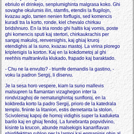
ebriulo el drinkejo, senplumighinta malgrasa koko. Ghi
sovaghe okulumis ilin, stamfis, etendis la flugilojn,
kvazau aglo, tamen nenien forflugis, sed komencis
kuradi tra la korto, ronde, kiel chevalo chirkau
bridshnuro. En la tria rondo ghi haltis kaj vomis, poste
ghi komencis sputi kaj stertori, chirkaukrachis per
sangaj makuloj, renversighis, kaj ghiaj kruroj
etendighis al la suno, kvazau mastoj. La virina plorego
kriplenigis la korton. Kaj en la kokdometoj al ghi
reehhis maltrankvila klukado, frapado kaj baraktado.
- Chu ne la envulto? - triumfe demandis la gastino, -
voku la padron Sergij, li diservu.
Je la sesa horo vespere, kiam la suno mallevis
malsupren la flamantan vizaghegon inter la
rondvizaghoj de nematurighintaj sunfloroj, en la
kokbreda korto la padro Sergij, prioro de la katedrala
templo, fininte la litanion, estis demetanta la stolon.
Scivolemaj kapoj de homoj vidighis super la kaduketa
barilo kaj en ghiaj fendoj. La funebranta popvidvino,
kisinte la krucon, abunde malsekigis kanariflavan
shirdifektitan rublon per la larmoj kaj enmanigis ghin al