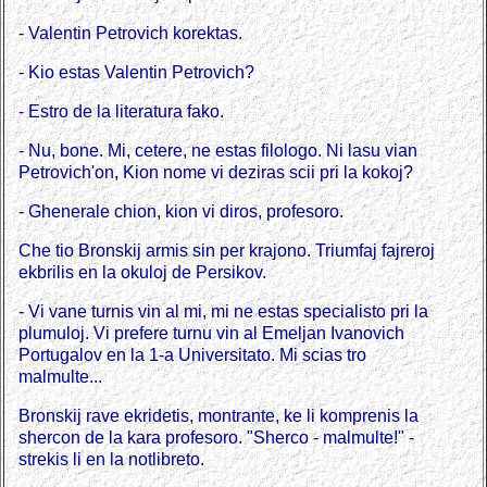
- Valentin Petrovich korektas.
- Kio estas Valentin Petrovich?
- Estro de la literatura fako.
- Nu, bone. Mi, cetere, ne estas filologo. Ni lasu vian
Petrovich'on, Kion nome vi deziras scii pri la kokoj?
- Ghenerale chion, kion vi diros, profesoro.
Che tio Bronskij armis sin per krajono. Triumfaj fajreroj
ekbrilis en la okuloj de Persikov.
- Vi vane turnis vin al mi, mi ne estas specialisto pri la
plumuloj. Vi prefere turnu vin al Emeljan Ivanovich
Portugalov en la 1-a Universitato. Mi scias tro
malmulte...
Bronskij rave ekridetis, montrante, ke li komprenis la
shercon de la kara profesoro. "Sherco - malmulte!" -
strekis li en la notlibreto.