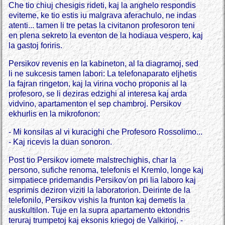
Che tio chiuj chesigis rideti, kaj la anghelo respondis
eviteme, ke tio estis iu malgrava aferachulo, ne indas
atenti... tamen li tre petas la civitanon profesoron teni
en plena sekreto la eventon de la hodiaua vespero, kaj
la gastoj foriris.
Persikov revenis en la kabineton, al la diagramoj, sed
li ne sukcesis tamen labori: La telefonaparato eljhetis
la fajran ringeton, kaj la virina vocho proponis al la
profesoro, se li deziras edzighi al interesa kaj arda
vidvino, apartamenton el sep chambroj. Persikov
ekhurlis en la mikrofonon:
- Mi konsilas al vi kuracighi che Profesoro Rossolimo...
- Kaj ricevis la duan sonoron.
Post tio Persikov iomete malstrechighis, char la
persono, sufiche renoma, telefonis el Kremlo, longe kaj
simpatiece pridemandis Persikov'on pri lia laboro kaj
esprimis deziron viziti la laboratorion. Deirinte de la
telefonilo, Persikov vishis la frunton kaj demetis la
auskultilon. Tuje en la supra apartamento ektondris
teruraj trumpetoj kaj eksonis kriegoj de Valkirioj, -