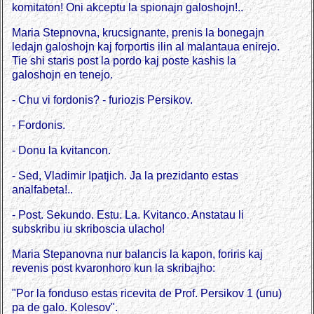
komitaton! Oni akceptu la spionajn galoshojn!..
Maria Stepnovna, krucsignante, prenis la bonegajn
ledajn galoshojn kaj forportis ilin al malantaua enirejo.
Tie shi staris post la pordo kaj poste kashis la
galoshojn en tenejo.
- Chu vi fordonis? - furiozis Persikov.
- Fordonis.
- Donu la kvitancon.
- Sed, Vladimir Ipatjich. Ja la prezidanto estas
analfabeta!..
- Post. Sekundo. Estu. La. Kvitanco. Anstatau li
subskribu iu skriboscia ulacho!
Maria Stepanovna nur balancis la kapon, foriris kaj
revenis post kvaronhoro kun la skribajho:
"Por la fonduso estas ricevita de Prof. Persikov 1 (unu)
pa de galo. Kolesov".