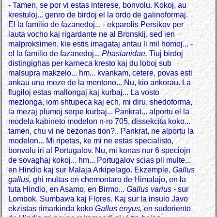
- Tamen, se por vi estas interese, bonvolu. Kokoj, au
krestuloj... genro de birdoj el la ordo de galinoformaj.
El la familio de fazanedoj... - ekparolis Persikov per
lauta vocho kaj rigardante ne al Bronskij, sed ien
malproksimen, kie estis imagataj antau li mil homoj... -
el la familio de fazanedoj...
Phasianidae.
Tiuj birdoj
distingighas per karneca kresto kaj du loboj sub
malsupra makzelo... hm... kvankam, cetere, povas esti
ankau unu meze de la mentono... Nu, kio ankorau. La
flugiloj estas mallongaj kaj kurbaj... La vosto
mezlonga, iom shtupeca kaj ech, mi diru, shedoforma,
la mezaj plumoj serpe kurbaj... Pankrat... alportu el la
modela kabineto modelon n-ro 705, dissekcita koko...
tamen, chu vi ne bezonas tion?.. Pankrat, ne alportu la
modelon... Mi ripetas, ke mi ne estas specialisto,
bonvolu iri al Portugalov. Nu, mi konas nur 6 speciojn
de sovaghaj kokoj... hm... Portugalov scias pli multe...
en Hindio kaj sur Malaja Arkipelago. Ekzemple,
Gallus
gallus,
ghi multas en chemontaro de Himalajo, en la
tuta Hindio, en Asamo, en Birmo...
Gallus varius -
sur
Lombok, Sumbawa kaj Flores. Kaj sur la insulo Javo
ekzistas rimarkinda koko
Gallus enyus,
en sudoriento