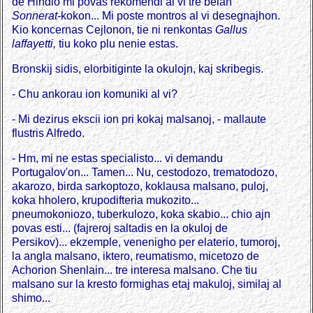
de Hindio mi povas rekomendi al vi tre belan
Sonnerat-
kokon... Mi poste montros al vi desegnajhon.
Kio koncernas Cejlonon, tie ni renkontas
Gallus
laffayetti,
tiu koko plu nenie estas.
Bronskij sidis, elorbitiginte la okulojn, kaj skribegis.
- Chu ankorau ion komuniki al vi?
- Mi dezirus ekscii ion pri kokaj malsanoj, - mallaute
flustris Alfredo.
- Hm, mi ne estas specialisto... vi demandu
Portugalov'on... Tamen... Nu, cestodozo, trematodozo,
akarozo, birda sarkoptozo, koklausa malsano, puloj,
koka hholero, krupodifteria mukozito...
pneumokoniozo, tuberkulozo, koka skabio... chio ajn
povas esti... (fajreroj saltadis en la okuloj de
Persikov)... ekzemple, venenigho per elaterio, tumoroj,
la angla malsano, iktero, reumatismo, micetozo de
Achorion Shenlain... tre interesa malsano. Che tiu
malsano sur la kresto formighas etaj makuloj, similaj al
shimo...