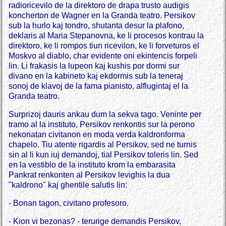
radioricevilo de la direktoro de drapa trusto audigis
koncherton de Wagner en la Granda teatro. Persikov
sub la hurlo kaj tondro, shutanta desur la plafono,
deklaris al Maria Stepanovna, ke li procesos kontrau la
direktoro, ke li rompos tiun ricevilon, ke li forveturos el
Moskvo al diablo, char evidente oni ekintencis forpeli
lin. Li frakasis la lupeon kaj kushis por dormi sur
divano en la kabineto kaj ekdormis sub la teneraj
sonoj de klavoj de la fama pianisto, alflugintaj el la
Granda teatro.
Surprizoj dauris ankau dum la sekva tago. Veninte per
tramo al la instituto, Persikov renkontis sur la perono
nekonatan civitanon en moda verda kaldronforma
chapelo. Tiu atente rigardis al Persikov, sed ne turnis
sin al li kun iuj demandoj, tial Persikov toleris lin. Sed
en la vestiblo de la instituto krom la embarasita
Pankrat renkonten al Persikov levighis la dua
"kaldrono" kaj ghentile salutis lin:
- Bonan tagon, civitano profesoro.
- Kion vi bezonas? - terurige demandis Persikov,