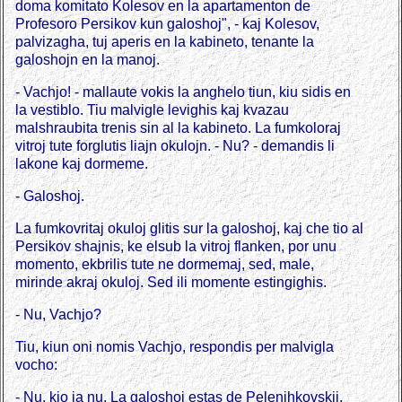
doma komitato Kolesov en la apartamenton de
Profesoro Persikov kun galoshoj", - kaj Kolesov,
palvizagha, tuj aperis en la kabineto, tenante la
galoshojn en la manoj.
- Vachjo! - mallaute vokis la anghelo tiun, kiu sidis en
la vestiblo. Tiu malvigle levighis kaj kvazau
malshraubita trenis sin al la kabineto. La fumkoloraj
vitroj tute forglutis liajn okulojn. - Nu? - demandis li
lakone kaj dormeme.
- Galoshoj.
La fumkovritaj okuloj glitis sur la galoshoj, kaj che tio al
Persikov shajnis, ke elsub la vitroj flanken, por unu
momento, ekbrilis tute ne dormemaj, sed, male,
mirinde akraj okuloj. Sed ili momente estingighis.
- Nu, Vachjo?
Tiu, kiun oni nomis Vachjo, respondis per malvigla
vocho:
- Nu, kio ja nu. La galoshoj estas de Pelenjhkovskij.