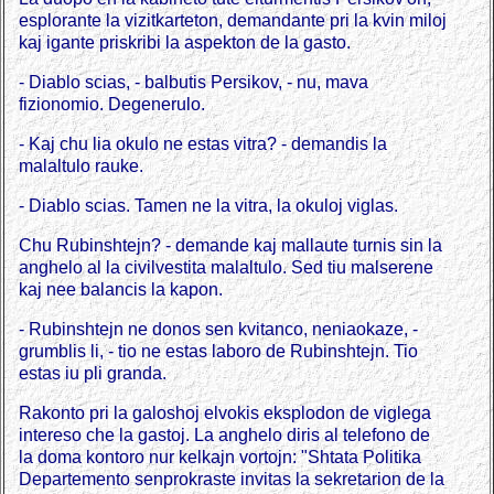
esplorante la vizitkarteton, demandante pri la kvin miloj
kaj igante priskribi la aspekton de la gasto.
- Diablo scias, - balbutis Persikov, - nu, mava
fizionomio. Degenerulo.
- Kaj chu lia okulo ne estas vitra? - demandis la
malaltulo rauke.
- Diablo scias. Tamen ne la vitra, la okuloj viglas.
Chu Rubinshtejn? - demande kaj mallaute turnis sin la
anghelo al la civilvestita malaltulo. Sed tiu malserene
kaj nee balancis la kapon.
- Rubinshtejn ne donos sen kvitanco, neniaokaze, -
grumblis li, - tio ne estas laboro de Rubinshtejn. Tio
estas iu pli granda.
Rakonto pri la galoshoj elvokis eksplodon de viglega
intereso che la gastoj. La anghelo diris al telefono de
la doma kontoro nur kelkajn vortojn: "Shtata Politika
Departemento senprokraste invitas la sekretarion de la