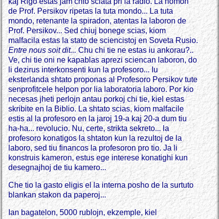
kaj Rigo estas jam chio sciata pri la radio. La nomon
de Prof. Persikov ripetas la tuta mondo... La tuta
mondo, retenante la spiradon, atentas la laboron de
Prof. Persikov... Sed chiuj bonege scias, kiom
malfacila estas la stato de sciencistoj en Soveta Rusio.
Entre nous soit dit...
Chu chi tie ne estas iu ankorau?..
Ve, chi tie oni ne kapablas aprezi sciencan laboron, do
li dezirus interkonsenti kun la profesoro... Iu
eksterlanda shtato proponas al Profesoro Persikov tute
senprofitcele helpon por lia laboratoria laboro. Por kio
necesas jheti perlojn antau porkoj chi tie, kiel estas
skribite en la Biblio. La shtato scias, kiom malfacile
estis al la profesoro en la jaroj 19-a kaj 20-a dum tiu
ha-ha... revolucio. Nu, certe, strikta sekreto... la
profesoro konatigos la shtaton kun la rezultoj de la
laboro, sed tiu financos la profesoron pro tio. Ja li
konstruis kameron, estus ege interese konatighi kun
desegnajhoj de tiu kamero...
Che tio la gasto eligis el la interna posho de la surtuto
blankan stakon da paperoj...
Ian bagatelon, 5000 rublojn, ekzemple, kiel