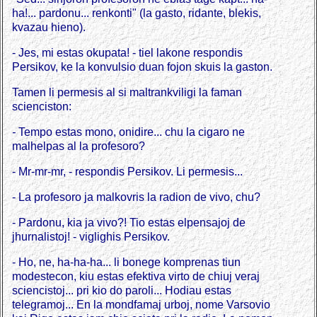
ha!... pardonu... renkonti" (la gasto, ridante, blekis,
kvazau hieno).
- Jes, mi estas okupata! - tiel lakone respondis
Persikov, ke la konvulsio duan fojon skuis la gaston.
Tamen li permesis al si maltrankviligi la faman
scienciston:
-
Tempo estas mono, onidire... chu la cigaro ne
malhelpas al la profesoro?
- Mr-mr-mr, - respondis Persikov. Li permesis...
- La profesoro ja malkovris la radion de vivo, chu?
- Pardonu, kia ja vivo?! Tio estas elpensajoj de
jhurnalistoj! - viglighis Persikov.
- Ho, ne, ha-ha-ha... li bonege komprenas tiun
modestecon, kiu estas efektiva virto de chiuj veraj
sciencistoj... pri kio do paroli... Hodiau estas
telegramoj... En la mondfamaj urboj, nome Varsovio