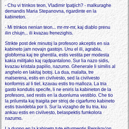
- Chu vi trinkos teon, Vladimir Ipatjich? - malkuraghe
demandis Maria Stepanovna, rigardinte en la
kabineton.
- Mi trinkos nenian teon... mr-mr-mr, kaj diablo prenu
ilin chiujn... ili kvazau frenezighis.
Strikte post dek minutoj la profesoro akceptis en sia
kabineto jam novajn gastojn. Unu el ili, agrabla,
globforma kaj tre ghentila, estis vestita per modesta
kakia militjako kaj rajdpantalono. Sur lia nazo sidis,
kvazau kristala papilio, nazumo. Ghenerale li similis al
anghelo en lakitaj botoj. La dua, malalta, tre
malserena, estis en civilvesto, sed la civilvesto
konformis al li tiel, kzavau estis tro malloza. La tria
gasto kondutis specife, li ne eniris la kabineton de la
profesoro, sed restis en la duonluma vestiblo. Che tio
la prilumita kaj traigita per strioj de cigarfumo kabineto
estis travidebla por li. Sur la vizagho de tiu tria, kiu
ankau estis en civilvesto, belaspektis fumkolora
nazumo.
La duopo en la kabineto tute elturmentis Persikov'on,