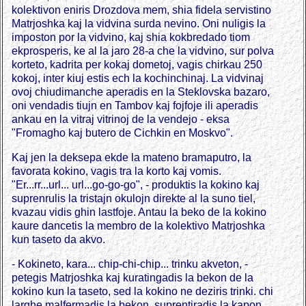
kolektivon eniris Drozdova mem, shia fidela servistino
Matrjoshka kaj la vidvina surda nevino. Oni nuligis la
imposton por la vidvino, kaj shia kokbredado tiom
ekprosperis, ke al la jaro 28-a che la vidvino, sur polva
korteto, kadrita per kokaj dometoj, vagis chirkau 250
kokoj, inter kiuj estis ech la kochinchinaj. La vidvinaj
ovoj chiudimanche aperadis en la Steklovska bazaro,
oni vendadis tiujn en Tambov kaj fojfoje ili aperadis
ankau en la vitraj vitrinoj de la vendejo - eksa
"Fromagho kaj butero de Cichkin en Moskvo".
Kaj jen la deksepa ekde la mateno bramaputro, la
favorata kokino, vagis tra la korto kaj vomis.
"Er...rr...url... url...go-go-go", - produktis la kokino kaj
suprenrulis la tristajn okulojn direkte al la suno tiel,
kvazau vidis ghin lastfoje. Antau la beko de la kokino
kaure dancetis la membro de la kolektivo Matrjoshka
kun taseto da akvo.
- Kokineto, kara... chip-chi-chip... trinku akveton, -
petegis Matrjoshka kaj kuratingadis la bekon de la
kokino kun la taseto, sed la kokino ne deziris trinki. chi
larghe malfermadis la bekon, suprentiradis la kapon.