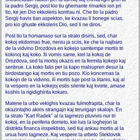
la padro Sergij, post kio tiu ghemante rimarkis ion pri
tio, ke jen Dio ekkoleris kontrau ni. Che tio la padro
Sergij havis tian aspekton, ke kvazau li bonege scias,
pro kio ghuste ekkoleris Dio, sed li ne diros.
Post tio la homamaso sur la strato disiris, sed, char
kokoj ekdormas frue, neniu ja sciis, ke che la najbaro
de la vidvino Drozdova en kokejo samtempe mortis tri
kokinoj kaj koko. Ili vomis same, kiel la kokoj de
Drozdova, sed la mortoj okazis en la fermita kokejo kaj
senbrue. La koko falis per la kapo malsupren desur la
birdostango kaj mortis en tiu pozo. Kio koncernas la
kokojn de la vidvino, ili mortis tuje post la litanio, kaj al
la vespero en la kokejoj estis silente kaj kviete, amase
kushis la rigidighinta kokaro.
Matene la urbo vekighis kvazau fulmofrapita, char la
okazintajho akiris strangajn kaj terurigajn skalojn. En
la strato "Karl Radek" al la tagmezo pluvivis nur tri
kokoj, en la periferia dometo, kie luis la loghejon la
distrikta financa inspektisto, sed tiuj ankau mortis al la
unua horo tagmeze. Kaj vespere la urbeto Steklovsk