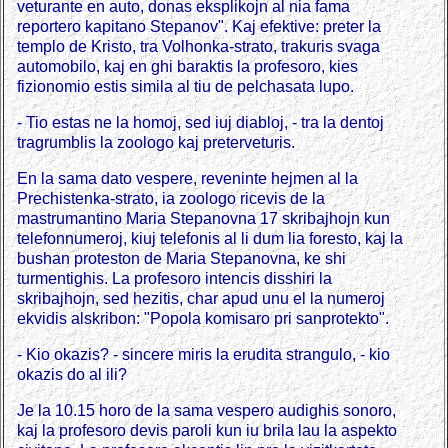
veturante en auto, donas eksplikojn al nia fama
reportero kapitano Stepanov". Kaj efektive: preter la
templo de Kristo, tra Volhonka-strato, trakuris svaga
automobilo, kaj en ghi baraktis la profesoro, kies
fizionomio estis simila al tiu de pelchasata lupo.
- Tio estas ne la homoj, sed iuj diabloj, - tra la dentoj
tragrumblis la zoologo kaj preterveturis.
En la sama dato vespere, reveninte hejmen al la
Prechistenka-strato, ia zoologo ricevis de la
mastrumantino Maria Stepanovna 17 skribajhojn kun
telefonnumeroj, kiuj telefonis al li dum lia foresto, kaj la
bushan proteston de Maria Stepanovna, ke shi
turmentighis. La profesoro intencis disshiri la
skribajhojn, sed hezitis, char apud unu el la numeroj
ekvidis alskribon: "Popola komisaro pri sanprotekto".
- Kio okazis? - sincere miris la erudita strangulo, - kio
okazis do al ili?
Je la 10.15 horo de la sama vespero audighis sonoro,
kaj la profesoro devis paroli kun iu brila lau la aspekto