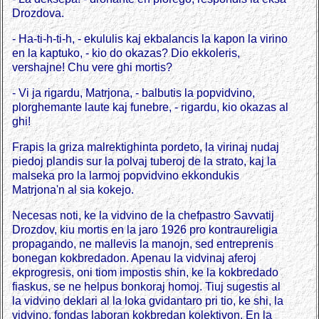
Drozdova.
- Ha-ti-h-ti-h, - ekululis kaj ekbalancis la kapon la virino
en la kaptuko, - kio do okazas? Dio ekkoleris,
vershajne! Chu vere ghi mortis?
- Vi ja rigardu, Matrjona, - balbutis la popvidvino,
plorghemante laute kaj funebre, - rigardu, kio okazas al
ghi!
Frapis la griza malrektighinta pordeto, la virinaj nudaj
piedoj plandis sur la polvaj tuberoj de la strato, kaj la
malseka pro la larmoj popvidvino ekkondukis
Matrjona'n al sia kokejo.
Necesas noti, ke la vidvino de la chefpastro Savvatij
Drozdov, kiu mortis en la jaro 1926 pro kontraureligia
propagando, ne mallevis la manojn, sed entreprenis
bonegan kokbredadon. Apenau la vidvinaj aferoj
ekprogresis, oni tiom impostis shin, ke la kokbredado
fiaskus, se ne helpus bonkoraj homoj. Tiuj sugestis al
la vidvino deklari al la loka gvidantaro pri tio, ke shi, la
vidvino, fondas laboran kokbredan kolektivon. En la