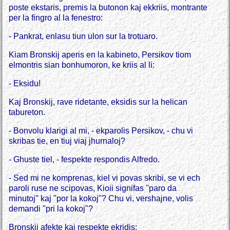
poste ekstaris, premis la butonon kaj ekkriis, montrante
per la fingro al la fenestro:
- Pankrat, enlasu tiun ulon sur la trotuaro.
Kiam Bronskij aperis en la kabineto, Persikov tiom
elmontris sian bonhumoron, ke kriis al li:
- Eksidu!
Kaj Bronskij, rave ridetante, eksidis sur la helican
tabureton.
- Bonvolu klarigi al mi, - ekparolis Persikov, - chu vi
skribas tie, en tiuj viaj jhurnaloj?
- Ghuste tiel, - fespekte respondis Alfredo.
- Sed mi ne komprenas, kiel vi povas skribi, se vi ech
paroli ruse ne scipovas, Kioii signifas "paro da
minutoj" kaj "por la kokoj"? Chu vi, vershajne, volis
demandi "pri la kokoj"?
Bronskij afekte kaj respekte ekridis: