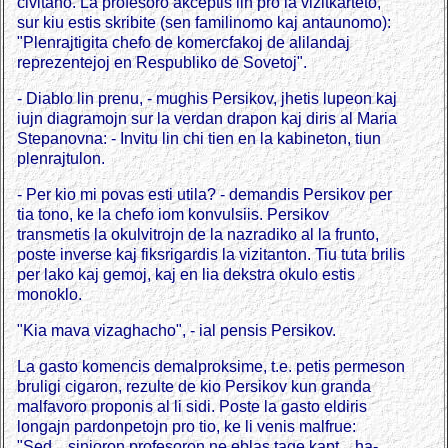
civitano. La profesoro akceptis lin pro la vizitkarteto,
sur kiu estis skribite (sen familinomo kaj antaunomo):
"Plenrajtigita chefo de komercfakoj de alilandaj
reprezentejoj en Respubliko de Sovetoj".
- Diablo lin prenu, - mughis Persikov, jhetis lupeon kaj
iujn diagramojn sur la verdan drapon kaj diris al Maria
Stepanovna: - Invitu lin chi tien en la kabineton, tiun
plenrajtulon.
- Per kio mi povas esti utila? - demandis Persikov per
tia tono, ke la chefo iom konvulsiis. Persikov
transmetis la okulvitrojn de la nazradiko al la frunto,
poste inverse kaj fiksrigardis la vizitanton. Tiu tuta brilis
per lako kaj gemoj, kaj en lia dekstra okulo estis
monoklo.
"Kia mava vizaghacho", - ial pensis Persikov.
La gasto komencis demalproksime, t.e. petis permeson
bruligi cigaron, rezulte de kio Persikov kun granda
malfavoro proponis al li sidi. Poste la gasto eldiris
longajn pardonpetojn pro tio, ke li venis malfrue:
"Sed... sinjoron profesoron ne eblas tage kapt... ha-