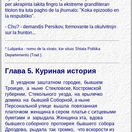
per akrapinta lakita fingro la ekstreme grandliteran
titolon tra tuta pagho de la jhurnalo: "Koka epizootio en
la respubliko".
- Chu? - demandis Persikov, formovante la okulvitrojn
sur la frunton...
* Lubjanka - nomo de la strato, kie situis Shtata Politika
Departemento (Trad.).
Глава 5. Куриная история
В уездном заштатном городке, бывшем
Троицке, а ныне Стекловске, Костромской
губернии, Стекольного уезда, на крылечко
домика на бывшей Соборной, а ныне
Персональной улице вышла повязанная
платочком женщина в сером платье с ситцевыми
букетами и зарыдала. Женщина эта, вдова
бывшего соборного протоирея бывшего собора
Дроздова, рыдала так громко, что вскорости из