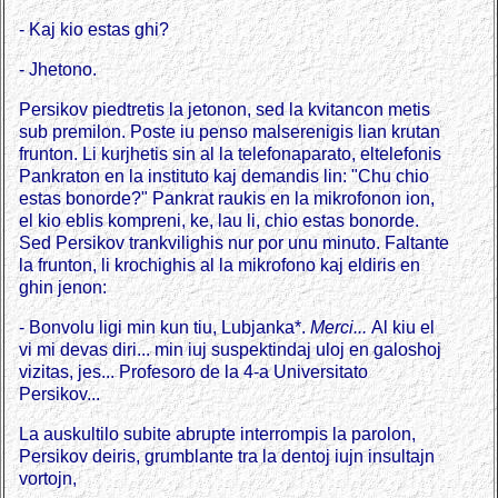
- Kaj kio estas ghi?
- Jhetono.
Persikov piedtretis la jetonon, sed la kvitancon metis
sub premilon. Poste iu penso malserenigis lian krutan
frunton. Li kurjhetis sin al la telefonaparato, eltelefonis
Pankraton en la instituto kaj demandis lin: "Chu chio
estas bonorde?" Pankrat raukis en la mikrofonon ion,
el kio eblis kompreni, ke, lau li, chio estas bonorde.
Sed Persikov trankvilighis nur por unu minuto. Faltante
la frunton, li krochighis al la mikrofono kaj eldiris en
ghin jenon:
- Bonvolu ligi min kun tiu, Lubjanka*.
Merci...
Al kiu el
vi mi devas diri... min iuj suspektindaj uloj en galoshoj
vizitas, jes... Profesoro de la 4-a Universitato
Persikov...
La auskultilo subite abrupte interrompis la parolon,
Persikov deiris, grumblante tra la dentoj iujn insultajn
vortojn,