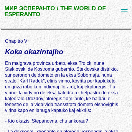
МИР ЭСПЕРАНТО / THE WORLD OF
ESPERANTO
Chapitro V
Koka okazintajho
En malgrava provinca urbeto, eksa Troick, nuna
Steklovsk, de Kostroma gubernio, Steklovska distrikto,
sur peronon de dometo en la eksa Sobornaja, nuna
strato "Karl Radek", eliris virino, kovrita per kaptuketo,
en griza robo kun indienaj floraroj, kaj ekploregis. Tiu
virino, la vidvino de eksa katedrala chefpastro de eksa
katedralo Drozdov, ploregis tiom laute, ke baldau el
fenestro de la vidalvida transstrata dometo elshovighis
virina kapo en lanuga kaptuko kaj ekkriis:
- Kio okazis, Stepanovna, chu ankorau?
- La deksepa! - dronante en plorego, respondis la eksa