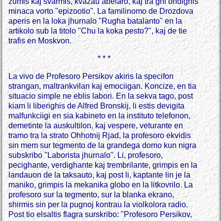
zumis kaj svarmis, kvazau abelaro, kaj tra ghi ondighis
minaca vorto "epizootio". La familinomo de Drozdova
aperis en la loka jhurnalo "Rugha batalanto" en la
artikolo sub la titolo "Chu la koka pesto?", kaj de tie
trafis en Moskvon.
* * *
La vivo de Profesoro Persikov akiris la specifon
strangan, maltrankvilan kaj emociigan. Koncize, en tia
situacio simple ne eblis labori. En la sekva tago, post
kiam li liberighis de Alfred Bronskij, li estis devigita
malfunkciigi en sia kabineto en la instituto telefonon,
demetinte la auskultilon, kaj vespere, veturante en
tramo tra la strato Ohhotnij Rjad, la profesoro ekvidis
sin mem sur tegmento de la grandega domo kun nigra
subskribo "Laborista jhurnalo". Li, profesoro,
pecighante, verdighante kaj trembrilante, grimpis en la
landauon de la taksauto, kaj post li, kaptante lin je la
maniko, grimpis la mekanika globo en la litkovrilo. La
profesoro sur la tegmento, sur la blanka ekrano,
shirmis sin per la pugnoj kontrau la violkolora radio.
Post tio elsaltis flagra surskribo: "Profesoro Persikov,