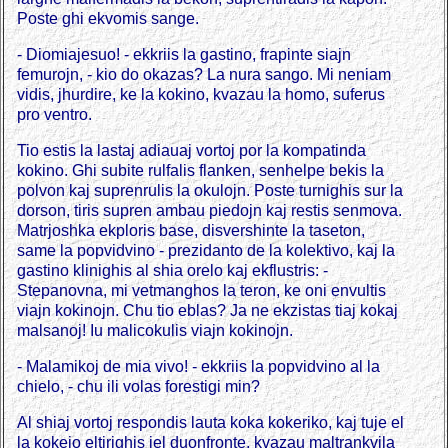
Poste ghi ekvomis sange.
- Diomiajesuo! - ekkriis la gastino, frapinte siajn
femurojn, - kio do okazas? La nura sango. Mi neniam
vidis, jhurdire, ke la kokino, kvazau la homo, suferus
pro ventro.
Tio estis la lastaj adiauaj vortoj por la kompatinda
kokino. Ghi subite rulfalis flanken, senhelpe bekis la
polvon kaj suprenrulis la okulojn. Poste turnighis sur la
dorson, tiris supren ambau piedojn kaj restis senmova.
Matrjoshka ekploris base, disvershinte la taseton,
same la popvidvino - prezidanto de la kolektivo, kaj la
gastino klinighis al shia orelo kaj ekflustris: -
Stepanovna, mi vetmanghos la teron, ke oni envultis
viajn kokinojn. Chu tio eblas? Ja ne ekzistas tiaj kokaj
malsanoj! Iu malicokulis viajn kokinojn.
- Malamikoj de mia vivo! - ekkriis la popvidvino al la
chielo, - chu ili volas forestigi min?
Al shiaj vortoj respondis lauta koka kokeriko, kaj tuje el
la kokejo eltirighis iel duonfronte, kvazau maltrankvila