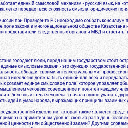
аботает единый смысловой механизм - русский язык, на кот
ыка легко передает всю сложность смысла юридических поня
ссии при Президенте РК необходимо собрать консилиум п
ое поле закона в многонациональном обществе Казахстана 
представители следственных органов и МВД и ответить на
хстане голодают люди, перед нашим государством стоит ос
 единые смысловые задачи - это функция государственной
нальность, обладая своими интеллектуальными, профессио
енная идеология должна быть единой для всех и передавать
ык создает единое смысловое поле, которое управляет об
и с мышлением человека совершеннее и понятен каждому чл
ить болезнь из тела человека, сначала нужно удалить дурн
ть идей в умах народа, выражающих принципы взаимных де
государственной идеологии, которая также является средс
ример на примитивном уровне: сколько раз в день человек 
енной ценности или общественной задачи? Другими словами,