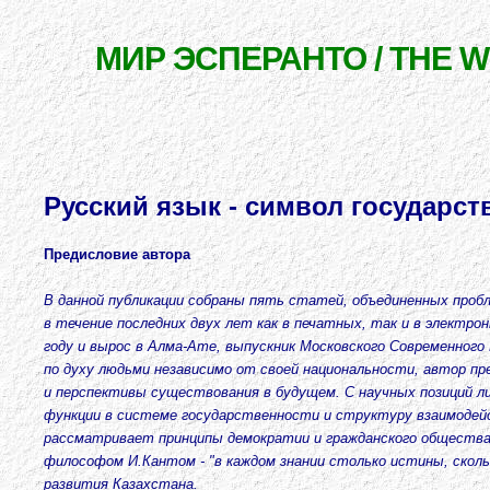
МИР ЭСПЕРАНТО / THE 
Русский язык - символ государст
Предисловие автора
В данной публикации собраны пять статей, объединенных пробл
в течение последних двух лет как в печатных, так и в электр
году и вырос в Алма-Ате, выпускник Московского Современног
по духу людьми независимо от своей национальности, автор п
и перспективы существования в будущем. С научных позиций ли
функции в системе государственности и структуру взаимодейс
рассматривает принципы демократии и гражданского общества, 
философом И.Кантом - "в каждом знании столько истины, ско
развития Казахстана.