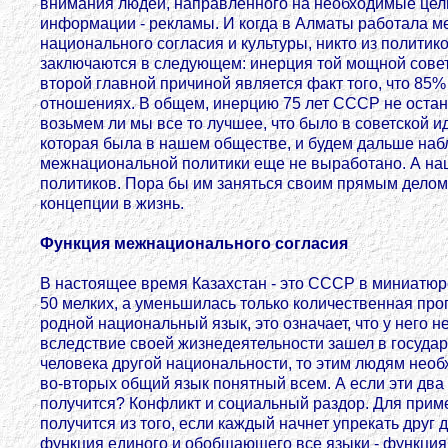
внимания людей, направленного на необходимые цели
информации - рекламы. И когда в Алматы работала м
национального согласия и культуры, никто из политик
заключаются в следующем: инерция той мощной советс
второй главной причиной является факт того, что 85%
отношениях. В общем, инерцию 75 лет СССР не останови
возьмем ли мы все то лучшее, что было в советской и
которая была в нашем обществе, и будем дальше наб
межнациональной политики еще не выработано. А наш
политиков. Пора бы им заняться своим прямым делом
концепции в жизнь.
Функция межнационального согласия
В настоящее время Казахстан - это СССР в миниатюре
50 мелких, а уменьшилась только количественная про
родной национальный язык, это означает, что у него 
вследствие своей жизнедеятельности зашел в государст
человека другой национальности, то этим людям необ
во-вторых общий язык понятный всем. А если эти два 
получится? Конфликт и социальный раздор. Для прим
получится из того, если каждый начнет упрекать друг
функция единого и обобщающего все языки - функция 