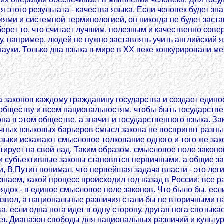
я этого результата - качества языка. Если человек будет зн
ями и системной терминологией, он никогда не будет застав
рет то, что считает лучшим, полезным и качественно совер
му, например, людей не нужно заставлять учить английский я
ауки. Только два языка в мире в ХХ веке конкурировали м
 законов каждому гражданину государства и создает едино
у обществу и всем национальностям, чтобы быть государст
на в этом обществе, а значит и государственного языка. З
чных языковых барьеров смысл закона не воспринят разным
языки искажают смысловое толкование одного и того же за
тирует на свой лад. Таким образом, смысловое поле законо
 и субъективные законы становятся первичными, а общие з
, В.Путин понимал, что первейшая задача власти - это лег
 знаем, какой процесс происходил год назад в России: все
ядок - в единое смысловое поле законов. Что было бы, есл
произвол, а национальные различия стали бы не вторичными
, если одна нога идет в одну сторону, другая нога спотыка
идет. Диапазон свободы для национальных различий и культ