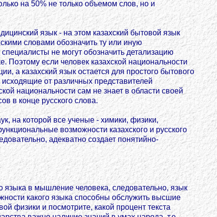
олько на 50% не только объемом слов, но и
дицинский язык - на этом казахский бытовой язык
хскими словами обозначить ту или иную
 специалисты не могут обозначить детализацию
ке. Поэтому если человек казахской национальности
и, а казахский язык остается для простого бытового
а, исходящие от различных представителей
ской национальности сам не знает в области своей
ов в конце русского слова.
, на которой все ученые - химики, физики,
функциональные возможности казахского и русского
ледовательно, адекватно создает понятийно-
 языка в мышление человека, следовательно, язык
ожности какого языка способны обслужить высшие
ой физики и посмотрите, какой процент текста
арства важно наличие знаний в умах народа, т.е.