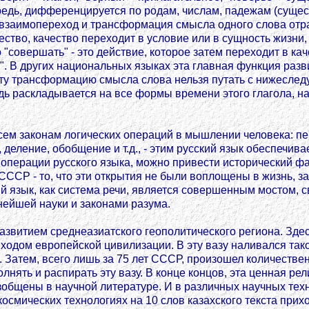
ередь, дифференцируется по родам, числам, падежам (сущес
ой взаимопереход и трансформация смысла одного слова отр
ество, качество переходит в условие или в сущность жизни,
 "совершать" - это действие, которое затем переходит в ка
". В других национальных языках эта главная функция разви
 Эту трансформацию смысла слова нельзя путать с нижесл
едь раскладывается на все формы времени этого глагола, на
сем законам логических операций в мышлении человека: пере
з, деление, обобщение и т.д., - этим русский язык обеспечи
операции русского языка, можно привести исторический фа
ССР - то, что эти открытия не были воплощены в жизнь, за
кий язык, как система речи, является совершенным мосто
ейшей науки и законами разума.
азвитием среднеазиатского геополитического региона. Здес
иходом европейской цивилизации. В эту вазу наливался так
. Затем, всего лишь за 75 лет СССР, произошел количестве
нять и распирать эту вазу. В конце концов, эта ценная рел
азобщены в научной литературе. И в различных научных тех
смических технологиях на 10 слов казахского текста приход