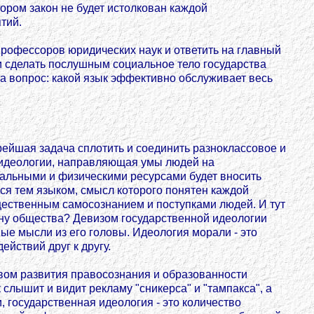
ором закон не будет истолкован каждой
тий.
рофессоров юридических наук и ответить на главный
и сделать послушным социальное тело государства
 вопрос: какой язык эффективно обслуживает весь
трейшая задача сплотить и соединить разноклассовое и
 идеологии, направляющая умы людей на
нальными и физическими ресурсами будет вносить
ся тем языком, смысл которого понятен каждой
щественным самосознанием и поступками людей. И тут
ену общества? Девизом государственной идеологии
ые мысли из его головы. Идеология морали - это
йствий друг к другу.
твом развития правосознания и образованности
слышит и видит рекламу "сникерса" и "тампакса", а
 государственная идеология - это количество