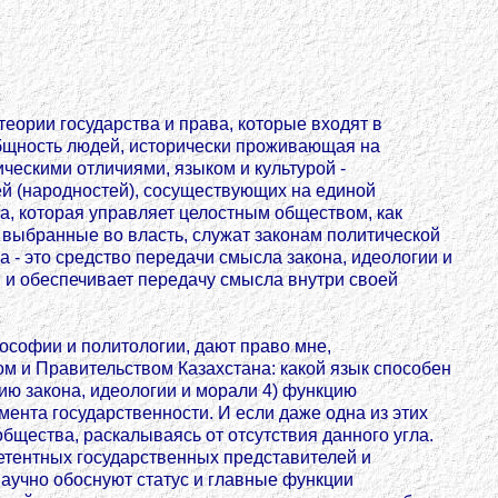
теории государства и права, которые входят в
о общность людей, исторически проживающая на
ческими отличиями, языком и культурой -
ей (народностей), сосуществующих на единой
а, которая управляет целостным обществом, как
 выбранные во власть, служат законам политической
 - это средство передачи смысла закона, идеологии и
 и обеспечивает передачу смысла внутри своей
ософии и политологии, дают право мне,
ом и Правительством Казахстана: какой язык способен
ию закона, идеологии и морали 4) функцию
нта государственности. И если даже одна из этих
общества, раскалываясь от отсутствия данного угла.
етентных государственных представителей и
научно обоснуют статус и главные функции