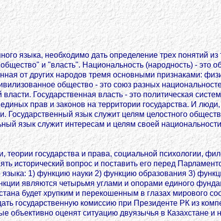
ного языка, необходимо дать определение трех понятий из 
 "общество" и "власть". Национальность (народность) - эт
нная от других народов тремя основными признаками: физи
Цивилизованное общество - это союз разных национальност
власти. Государственная власть - это политическая систем
диных прав и законов на территории государства. И люди,
и. Государственный язык служит целям целостного общества
ьный язык служит интересам и целям своей национальности
 теории государства и права, социальной психологии, фил
ять исторический вопрос и поставить его перед Парламент
языка: 1) функцию науки 2) функцию образования 3) функц
кции являются четырьмя углами и опорами единого фундаме
хстана будет хрупким и перекошенным в глазах мирового со
ать государственную комиссию при Президенте РК из комп
е объективно оценят ситуацию двуязычья в Казахстане и 