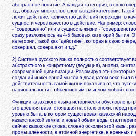
абстрактное понятие. А каждая категория, в свою оч
т.д., образуя множество слов каждой категории. Так
лежит действие, количество действий переходит в кач
сущности через качество в действие. Например: слово
- "совершенно" или в сущность жизни - "совершенство
сразу разложилось на 4-5 базовых категорий бытия.
категории, такой как "действие", которая в свою очер
совершал, совершают и т.д."
2) Система русского языка полностью соответствует в
абстрактного к конкретному (дедукция), анализ, синте
современной цивилизации. Резюмируя эти некоторые 
созданий инженерной мысли в двадцатом веке был в С
действительность самой жизни показывают, что русс
национальности с объективным смыслом любой сложн
Функции казахского языка исторически обусловлены р
это древняя ваза, стоявшая на столе эпохи, перед пр
уровню быта, в котором существовал казахский народ
казахстанской земле, и новый объем воды стал перепол
сейчас казахские слова, словно осколки этой вазы, р
промышленности, в атомной энергетике, в военных и ко