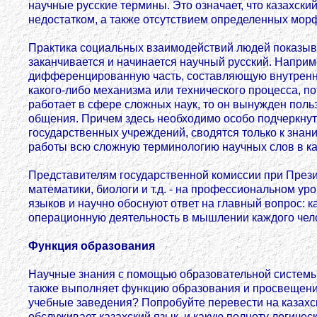
научные русские термины. Это означает, что казахски
недостатком, а также отсутствием определенных мор
Практика социальных взаимодействий людей показывае
заканчивается и начинается научный русский. Наприме
дифференцированную часть, составляющую внутренний
какого-либо механизма или технического процесса, по
работает в сфере сложных наук, то он вынужден поль
общения. Причем здесь необходимо особо подчеркнуть
государственных учреждений, сводятся только к знани
работы всю сложную терминологию научных слов в каз
Представителям государственной комиссии при Презид
математики, биологи и т.д. - на профессиональном у
языков и научно обоснуют ответ на главный вопрос: к
операционную деятельность в мышлении каждого чел
Функция образования
Научные знания с помощью образовательной системы 
также выполняет функцию образования и просвещения
учебные заведения? Попробуйте перевести на казахск
обслуживает казахский язык, и какую полноту логичес