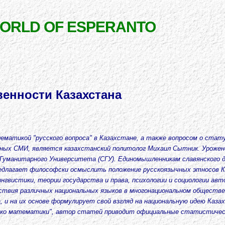
WORLD OF ESPERANTO
венности Казахстана
ематикой "русского вопроса" в Казахстане, а также вопросом о стат
онных СМИ, является казахстанский политолог Михаил Сытник. Урожене
о Гуманитарного Университета (СГУ). Единомышленникам славянского 
редлагает философски осмыслить положение русскоязычных этносов К
нгвистики, теории государства и права, психологии и социологии ав
твия различных национальных языков в многонациональном обществе.
и на их основе формулирует свой взгляд на национальную идею Каза
лько математики", автор статей приводит официальные статистиче