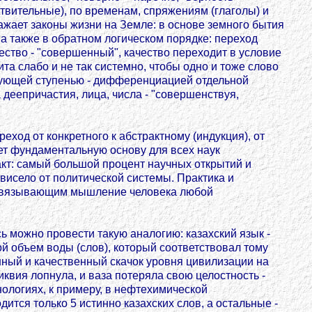
твительные), по временам, спряжениям (глаголы) и
ажает законы жизни на Земле: в основе земного бытия
 а также в обратном логическом порядке: переход
чество - "совершенный", качество переходит в условие
та слабо и не так системно, чтобы одно и тоже слово
едующей ступенью - дифференциацией отдельной
 деепричастия, лица, числа - "совершенствуя,
ход от конкретного к абстрактному (индукция), от
вает фундаментальную основу для всех наук
кт: самый большой процент научных открытий и
висело от политической системы. Практика и
м, связывающим мышление человека любой
ь можно провести такую аналогию: казахский язык -
ой объем воды (слов), который соответствовал тому
нный и качественный скачок уровня цивилизации на
иквия лопнула, и ваза потеряла свою целостность -
нологиях, к примеру, в нефтехимической
ится только 5 истинно казахских слов, а остальные -