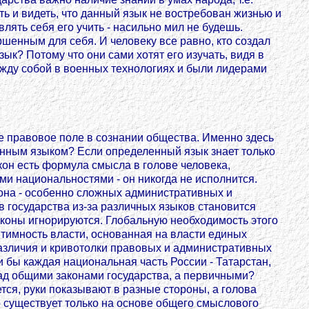
ать и видеть, что данный язык не востребован жизнью и
лять себя его учить - насильно мил не будешь.
шенным для себя. И человеку все равно, кто создал
зык? Потому что они сами хотят его изучать, видя в
ежду собой в военных технологиях и были лидерами
е правовое поле в сознании общества. Именно здесь
венным языком? Если определенный язык знает только
акон есть формула смысла в голове человека,
и национальностями - он никогда не исполнится.
кона - особенно сложных административных и
в государства из-за различных языков становится
аконы игнорируются. Глобальную необходимость этого
итимность власти, основанная на власти единых
 различия и кривотолки правовых и административных
и бы каждая национальная часть России - Татарстан,
 над общими законами государства, а первичными?
ется, руки показывают в разные стороны, а голова
ур существует только на основе общего смыслового