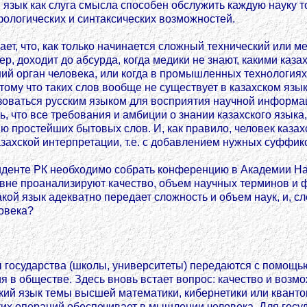
й язык как слуга смысла способен обслужить каждую науку т
фологических и синтаксических возможностей.
т, что, как только начинается сложный технический или ме
р, доходит до абсурда, когда медики не знают, какими каза
 орган человека, или когда в промышленных технологиях
тому что таких слов вообще не существует в казахском язы
зоваться русским языком для восприятия научной информаци
, что все требования и амбиции о знании казахского язык
ю простейших бытовых слов. И, как правило, человек казах
ахской интерпретации, т.е. с добавлением нужных суффикс
енте РК необходимо собрать конференцию в Академии Наук
ровне проанализируют качество, объем научных терминов и 
акой язык адекватно передает сложность и объем наук, и, с
овека?
государства (школы, университеты) передаются с помощью
 в обществе. Здесь вновь встает вопрос: качество и возм
ий язык темы высшей математики, кибернетики или квантов
ких операций обеспечивает в мышлении человека. Для госуд