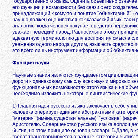
государственного языка. Оценить объективно означает о
его функции и возможности без связи с его создател
принадлежащий к кому-то и понятие "объективный" - 
научно должен оцениваться как казахский язык, так и 
аналогию: когда человек покупает средство передвиже
уважает немецкий народ. Равносильно этому принципу
адекватную терминологию для восприятия смысла сло
уважения одного народа другим, язык есть средство п
это всего лишь инструмент информации об объективн
Функция науки
Научные знания являются фундаментом цивилизации и
дороги к одинаковому смыслу всех наук и мировых зна
функциональных возможностях этого языка и на объе
необходимо изложить некоторые лингвистические фун
1) Главная идея русского языка заключает в себе ун
человека оперирует едиными абстрактными категориями
"материя" (имена существительные), "условие" (наречи
Аристотелю. Совершенство русского языка воплощает 
бытия, на этом принципе основан словарь В.Даля, в 
"вера" трансформируется в разные категории бытия: "ве