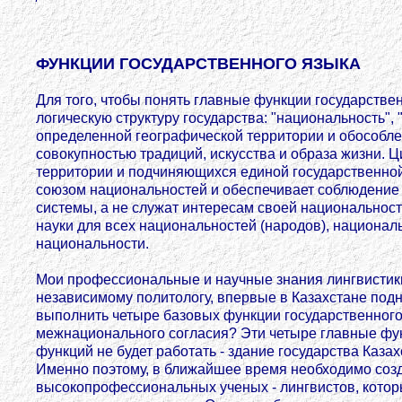
ФУНКЦИИ ГОСУДАРСТВЕННОГО ЯЗЫКА
Для того, чтобы понять главные функции государствен
логическую структуру государства: "национальность",
определенной географической территории и обособле
совокупностью традиций, искусства и образа жизни. 
территории и подчиняющихся единой государственной 
союзом национальностей и обеспечивает соблюдение е
системы, а не служат интересам своей национальност
науки для всех национальностей (народов), национал
национальности.
Мои профессиональные и научные знания лингвистики,
независимому политологу, впервые в Казахстане подн
выполнить четыре базовых функции государственного 
межнационального согласия? Эти четыре главные фун
функций не будет работать - здание государства Каза
Именно поэтому, в ближайшее время необходимо созд
высокопрофессиональных ученых - лингвистов, которы