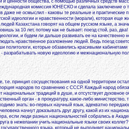
 и ценности общества, с помощью различных средств мас
еждународная комиссия ЮНЕСКО и сделала заключение о том
ов даже не осмыслил - каковы те реальные и практические 
кой идеологии и нравственности (морали), которая еще жи
 людей Казахстана говорят на общем русском языке, а знач
шь за 10 лет, потому как не бывает: поезд стой, раз, два!
деологии, и будем ли дальше развивать ее на качественно 
людать нравственное разложение людей. Ведь поезд советс
и политологи, которые обзавелись красивыми кабинетами 
 - разрабатывать новую идеологию и межнациональную поли
, т.е. принцип сосуществования на одной территории остал
порция народов по сравнению с СССР. Каждый народ обязан 
нет национальных традиций в душе, и отсутствует духовное 
венный орган - в прокуратуру, какое-либо министерство, та
ходимо знать: во-первых научный язык, адекватно передаю
человека начнут доказывать друг другу, какой из их национ
ера, если люди разных национальностей собрались в Акаде
 друга в нежелании учить национальные языки своих коллег?
государственного языка, который не выполняет национальн