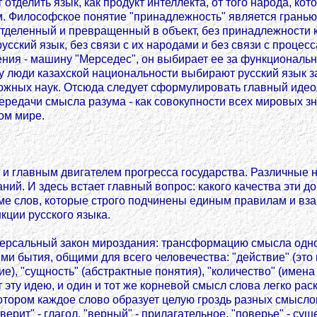
тделить язык, как продукт интеллекта, от того народа, кото
ем. Философское понятие "принадлежность" является гранью
отделенный и превращенный в объект, без принадлежности к
русский язык, без связи с их народами и без связи с проце
ния - машину "Мерседес", он выбирает ее за функциональные
 люди казахской национальности выбирают русский язык за
жных наук. Отсюда следует сформулировать главный идеоло
ередачи смысла разума - как совокупности всех мировых зн
ом мире.
 главным двигателем прогресса государства. Различные н
ний. И здесь встает главный вопрос: какого качества эти д
ме слов, которые строго подчинены единым правилам и вз
кции русского языка.
иверсальный закон мироздания: трансформацию смысла одног
 бытия, общими для всего человечества: "действие" (это г
е), "сущность" (абстрактные понятия), "количество" (имена
эту идею, и один и тот же корневой смысл слова легко ра
котором каждое слово образует целую гроздь разных смысл
рит" - глагол, "верный" - прилагательное, "поверье" - суще