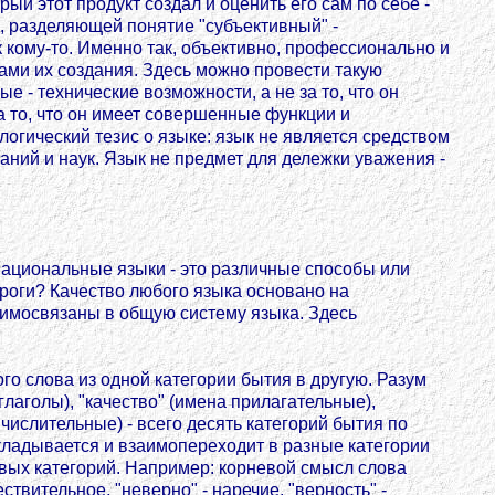
рый этот продукт создал и оценить его сам по себе -
, разделяющей понятие "субъективный" -
 кому-то. Именно так, объективно, профессионально и
ссами их создания. Здесь можно провести такую
 - технические возможности, а не за то, что он
 то, что он имеет совершенные функции и
гический тезис о языке: язык не является средством
аний и наук. Язык не предмет для дележки уважения -
ациональные языки - это различные способы или
ороги? Качество любого языка основано на
аимосвязаны в общую систему языка. Здесь
о слова из одной категории бытия в другую. Разум
лаголы), "качество" (имена прилагательные),
 числительные) - всего десять категорий бытия по
складывается и взаимопереходит в разные категории
овых категорий. Например: корневой смысл слова
ствительное, "неверно" - наречие, "верность" -