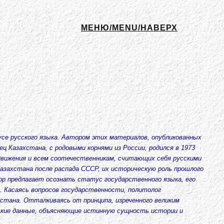
МЕНЮ/MENU/НАВЕРХ
усе русского языка. Автором этих материалов, опубликованных
ц Казахстана, с родовыми корнями из России, родился в 1973
движения и всем соотечественникам, считающих себя русскими
азахстана после распада СССР, их историческую роль прошлого
тор предлагает осознать статус государственного языка, его
 Касаясь вопросов государственности, политолог
хстана. Отталкиваясь от принципа, изреченного великим
ские данные, объясняющие истинную сущность истории и