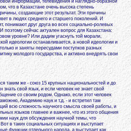
совой информации, телевидения и наглядно-образной
, что в Казахстане очень высока степень
причины, создающие этот результат. Эти причины
вет в людях среднего и старшего поколений. И
ит, понимают друг друга во всех социально-ролевых
 И поэтому сейчас актуален вопрос для Казахстана:
новом уровне? Или дадим угаснуть той морали,
кой идеологии останавливается, а новой идеологии и
только и заняты пересудами поступков разных
тику молодого государства, и активно внедрять свои
ся таким же - союз 15 крупных национальностей и до
знать свой язык, и если человек не знает свой
общение со своим родом. Однако, если этот человек
можню, Академию наук и т.д. - и встретил там
щий всю сложность научного смысла своей работы, и
альных языков главнее и важнее, что из этого общения
мии наук для обсуждения научной темы, что
 Вот в таких социальных ситуациях и выступает
ые функции отдельного народа, а выступает как