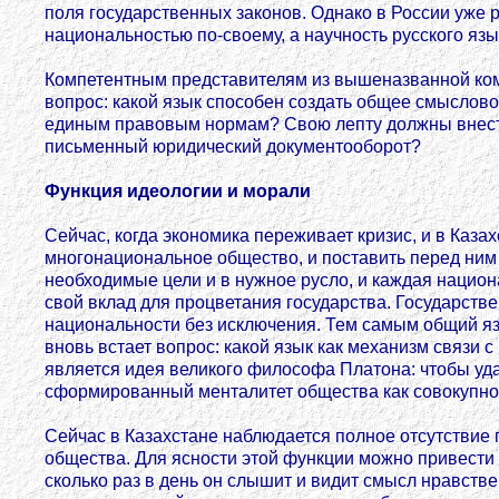
поля государственных законов. Однако в России уже р
национальностью по-своему, а научность русского яз
Компетентным представителям из вышеназванной коми
вопрос: какой язык способен создать общее смыслов
единым правовым нормам? Свою лепту должны внести 
письменный юридический документооборот?
Функция идеологии и морали
Сейчас, когда экономика переживает кризис, и в Каза
многонациональное общество, и поставить перед ним
необходимые цели и в нужное русло, и каждая нацио
свой вклад для процветания государства. Государств
национальности без исключения. Тем самым общий яз
вновь встает вопрос: какой язык как механизм связ
является идея великого философа Платона: чтобы удал
сформированный менталитет общества как совокупнос
Сейчас в Казахстане наблюдается полное отсутствие 
общества. Для ясности этой функции можно привести п
сколько раз в день он слышит и видит смысл нравств