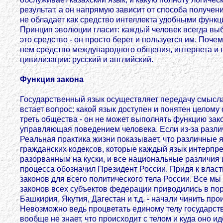
результат, а он напрямую зависит от способа получени
не обладает как средство интеллекта удобными функци
Принцип эволюции гласит: каждый человек всегда выбе
это средство - он просто берет и пользуется им. Поче
нем средство международного общения, интернета и н
цивилизации: русский и английский.
Функция закона
Государственный язык осуществляет передачу смысла
встает вопрос: какой язык доступен и понятен целом
треть общества - он не может выполнять функцию зако
управляющая поведением человека. Если из-за разли
Реальная практика жизни показывает, что различные 
гражданских кодексов, которые каждый язык интерпре
разорванным на куски, и все национальные различия
процесса обозначил Президент России. Придя к власти
законов для всего политического тела России. Все мы
законов всех субъектов федерации приводились в пор
Башкирия, Якутия, Дагестан и т.д. - начали чинить 
Невозможно ведь процветать единому телу государства
вообще не знает, что происходит с телом и куда оно 