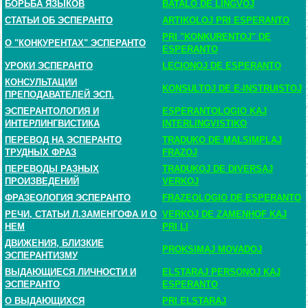
БОРЬБА ЯЗЫКОВ
BATALO DE LINGVOJ
СТАТЬИ ОБ ЭСПЕРАНТО
ARTIKOLOJ PRI ESPERANTO
PRI "KONKURENTOJ" DE
О "КОНКУРЕНТАХ" ЭСПЕРАНТО
ESPERANTO
УРОКИ ЭСПЕРАНТО
LECIONOJ DE ESPERANTO
КОНСУЛЬТАЦИИ
KONSULTOJ DE E-INSTRUISTOJ
ПРЕПОДАВАТЕЛЕЙ ЭСП.
ЭСПЕРАНТОЛОГИЯ И
ESPERANTOLOGIO KAJ
ИНТЕРЛИНГВИСТИКА
INTERLINGVISTIKO
ПЕРЕВОД НА ЭСПЕРАНТО
TRADUKO DE MALSIMPLAJ
ТРУДНЫХ ФРАЗ
FRAZOJ
ПЕРЕВОДЫ РАЗНЫХ
TRADUKOJ DE DIVERSAJ
ПРОИЗВЕДЕНИЙ
VERKOJ
ФРАЗЕОЛОГИЯ ЭСПЕРАНТО
FRAZEOLOGIO DE ESPERANTO
РЕЧИ, СТАТЬИ Л.ЗАМЕНГОФА И О
VERKOJ DE ZAMENHOF KAJ
НЕМ
PRI LI
ДВИЖЕНИЯ, БЛИЗКИЕ
PROKSIMAJ MOVADOJ
ЭСПЕРАНТИЗМУ
ВЫДАЮЩИЕСЯ ЛИЧНОСТИ И
ELSTARAJ PERSONOJ KAJ
ЭСПЕРАНТО
ESPERANTO
О ВЫДАЮЩИХСЯ
PRI ELSTARAJ