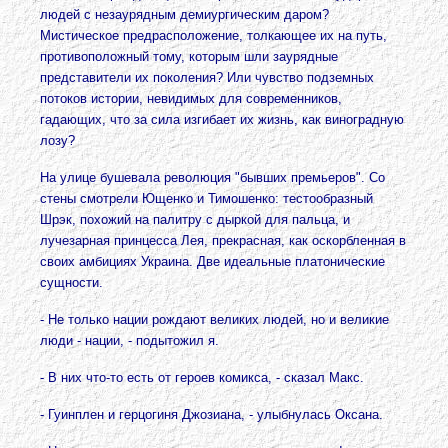
людей с незаурядным демиургическим даром?
Мистическое предрасположение, толкающее их на путь,
противоположный тому, которым шли заурядные
представители их поколения? Или чувство подземных
потоков истории, невидимых для современников,
гадающих, что за сила изгибает их жизнь, как виноградную
лозу?
На улице бушевала революция "бывших премьеров". Со
стены смотрели Ющенко и Тимошенко: тестообразный
Шрэк, похожий на палитру с дыркой для пальца, и
лучезарная принцесса Лея, прекрасная, как оскорбленная в
своих амбициях Украина. Две идеальные платонические
сущности.
- Не только нации рождают великих людей, но и великие
люди - нации, - подытожил я.
- В них что-то есть от героев комикса, - сказал Макс.
- Гуинплен и герцогиня Джозиана, - улыбнулась Оксана.