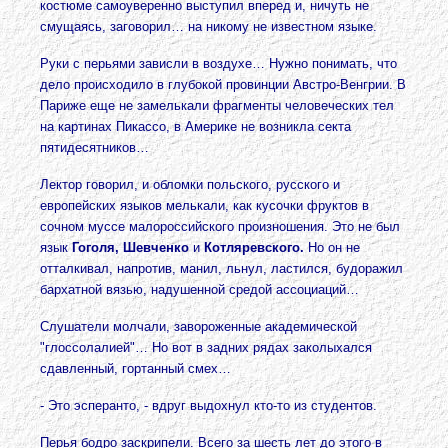
костюме самоуверенно выступил вперед и, ничуть не
смущаясь, заговорил… на никому не известном языке.
Руки с перьями зависли в воздухе… Нужно понимать, что
дело происходило в глубокой провинции Австро-Венгрии. В
Париже еще не замелькали фрагменты человеческих тел
на картинах Пикассо, в Америке не возникла секта
пятидесятников…
Лектор говорил, и обломки польского, русского и
европейских языков мелькали, как кусочки фруктов в
сочном муссе малороссийского произношения. Это не был
язык
Гоголя, Шевченко
и
Котляревского.
Но он не
отталкивал, напротив, манил, льнул, ластился, будоражил
бархатной вязью, надушенной средой ассоциаций…
Слушатели молчали, завороженные академической
"глоссолалией"… Но вот в задних рядах заколыхался
сдавленный, гортанный смех…
- Это эсперанто, - вдруг выдохнул кто-то из студентов.
Перья бодро заскрипели. Всего за шесть лет до этого в