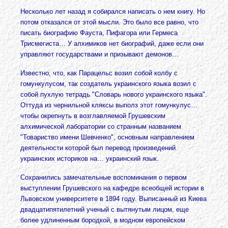
Несколько лет назад я собирался написать о нем книгу. Но
потом отказался от этой мысли. Это было все равно, что
писать биографию Фауста, Пифагора или Гермеса
Трисмегиста… У алхимиков нет биографий, даже если они
управляют государствами и призывают демонов…
Известно, что, как Парацельс возил собой колбу с
гомункулусом, так создатель украинского языка возил с
собой пухлую тетрадь "Словарь нового украинского языка".
Оттуда из чернильной кляксы выполз этот гомункулус…
чтобы окрепнуть в возглавляемой Грушевским
алхимической лаборатории со странным названием
"Товариство имени Шевченко", основным направлением
деятельности которой был перевод произведений
украинских историков на… украинский язык.
Сохранились замечательные воспоминания о первом
выступлении Грушевского на кафедре всеобщей истории в
Львовском университете в 1894 году. Выписанный из Киева
двадцатипятилетний ученый с вытянутым лицом, еще
более удлиненным бородкой, в модном европейском