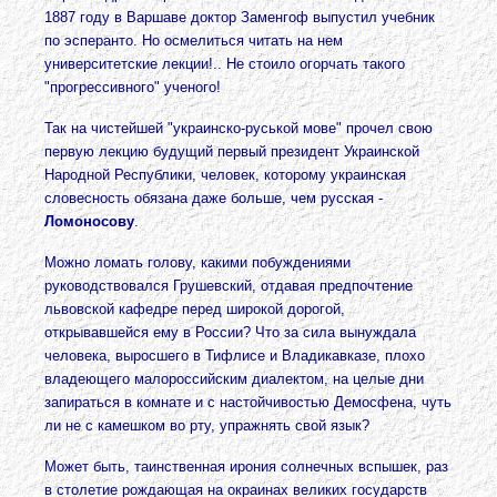
1887 году в Варшаве доктор Заменгоф выпустил учебник
по эсперанто. Но осмелиться читать на нем
университетские лекции!.. Не стоило огорчать такого
"прогрессивного" ученого!
Так на чистейшей "украинско-руськой мове" прочел свою
первую лекцию будущий первый президент Украинской
Народной Республики, человек, которому украинская
словесность обязана даже больше, чем русская -
Ломоносову
.
Можно ломать голову, какими побуждениями
руководствовался Грушевский, отдавая предпочтение
львовской кафедре перед широкой дорогой,
открывавшейся ему в России? Что за сила вынуждала
человека, выросшего в Тифлисе и Владикавказе, плохо
владеющего малороссийским диалектом, на целые дни
запираться в комнате и с настойчивостью Демосфена, чуть
ли не с камешком во рту, упражнять свой язык?
Может быть, таинственная ирония солнечных вспышек, раз
в столетие рождающая на окраинах великих государств