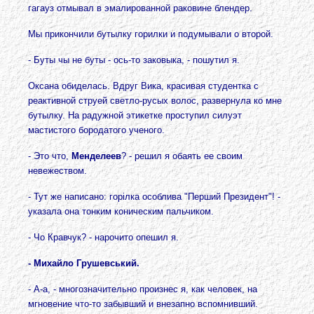
гагауз отмывал в эмалированной раковине блендер.
Мы прикончили бутылку горилки и подумывали о второй.
- Буты чы не буты - ось-то заковыка, - пошутил я.
Оксана обиделась. Вдруг Вика, красивая студентка с
реактивной струей светло-русых волос, развернула ко мне
бутылку. На радужной этикетке проступил силуэт
мастистого бородатого ученого.
- Это что,
Менделеев
? - решил я обаять ее своим
невежеством.
- Тут же написано: горiлка особлива "Перший Президент"! -
указала она тонким коническим пальчиком.
- Чо Кравчук? - нарочито опешил я.
- Михайло Грушевський.
- А-а, - многозначительно произнес я, как человек, на
мгновение что-то забывший и внезапно вспомнивший.