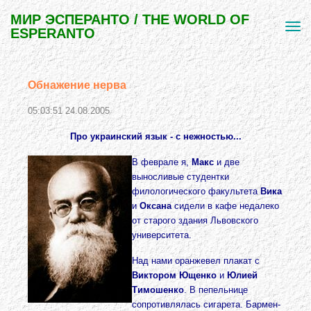
МИР ЭСПЕРАНТО / THE WORLD OF
ESPERANTO
Обнажение нерва
05:03:51 24.08.2005
Про украинский язык - с нежностью...
В феврале я,
Макс
и две
выносливые студентки
филологического факультета
Вика
и
Оксана
сидели в кафе недалеко
от старого здания Львовского
университета.
Над нами оранжевел плакат с
Виктором
Ющенко
и
Юлией
Тимошенко
. В пепельнице
сопротивлялась сигарета. Бармен-