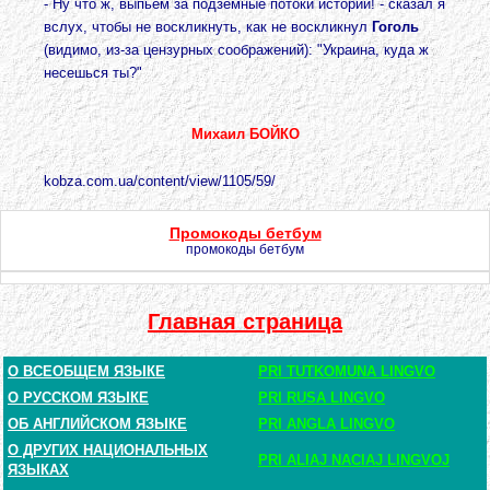
- Ну что ж, выпьем за подземные потоки истории! - сказал я
вслух, чтобы не воскликнуть, как не воскликнул
Гоголь
(видимо, из-за цензурных соображений): "Украина, куда ж
несешься ты?"
Михаил БОЙКО
kobza.com.ua/content/view/1105/59/
Промокоды бетбум
промокоды бетбум
Главная страница
О ВСЕОБЩЕМ ЯЗЫКЕ
PRI TUTKOMUNA LINGVO
О РУССКОМ ЯЗЫКЕ
PRI RUSA LINGVO
ОБ АНГЛИЙСКОМ ЯЗЫКЕ
PRI ANGLA LINGVO
О ДРУГИХ НАЦИОНАЛЬНЫХ
PRI ALIAJ NACIAJ LINGVOJ
ЯЗЫКАХ