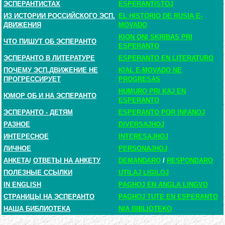
ЭСПЕРАНТИСТАХ
ESPERANTISTOJ
ИЗ ИСТОРИИ РОССИЙСКОГО ЭСП.
EL HISTORIO DE RUSIA E-
ДВИЖЕНИЯ
MOVADO
KION ONI SKRIBAS PRI
ЧТО ПИШУТ ОБ ЭСПЕРАНТО
ESPERANTO
ЭСПЕРАНТО В ЛИТЕРАТУРЕ
ESPERANTO EN LITERATURO
ПОЧЕМУ ЭСП.ДВИЖЕНИЕ НЕ
KIAL E-MOVADO NE
ПРОГРЕССИРУЕТ
PROGRESAS
HUMURO PRI KAJ EN
ЮМОР ОБ И НА ЭСПЕРАНТО
ESPERANTO
ЭСПЕРАНТО - ДЕТЯМ
ESPERANTO POR INFANOJ
РАЗНОЕ
DIVERSAJHOJ
ИНТЕРЕСНОЕ
INTERESAJHOJ
ЛИЧНОЕ
PERSONAJHOJ
АНКЕТА
/
ОТВЕТЫ НА АНКЕТУ
DEMANDARO
/
RESPONDARO
ПОЛЕЗНЫЕ ССЫЛКИ
UTILAJ LIGILOJ
IN ENGLISH
PAGHOJ EN ANGLA LINGVO
СТРАНИЦЫ НА ЭСПЕРАНТО
PAGHOJ TUTE EN ESPERANTO
НАША БИБЛИОТЕКА
NIA BIBLIOTEKO