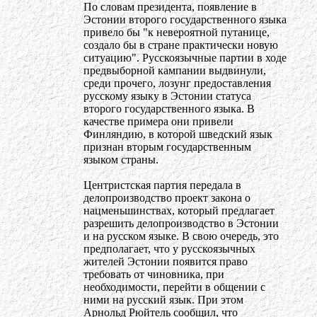
По словам президента, появление в
Эстонии второго государственного языка
привело бы "к невероятной путанице,
создало бы в стране практически новую
ситуацию". Русскоязычные партии в ходе
предвыборной кампании выдвинули,
среди прочего, лозунг предоставления
русскому языку в Эстонии статуса
второго государственного языка. В
качестве примера они привели
Финляндию, в которой шведский язык
признан вторым государственным
языком страны.
Центристская партия передала в
делопроизводство проект закона о
нацменьшинствах, который предлагает
разрешить делопроизводство в Эстонии
и на русском языке. В свою очередь, это
предполагает, что у русскоязычных
жителей Эстонии появится право
требовать от чиновника, при
необходимости, перейти в общении с
ними на русский язык. При этом
Арнольд Рюйтель сообщил, что