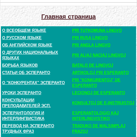
Главная страница
О ВСЕОБЩЕМ ЯЗЫКЕ
PRI TUTKOMUNA LINGVO
О РУССКОМ ЯЗЫКЕ
PRI RUSA LINGVO
ОБ АНГЛИЙСКОМ ЯЗЫКЕ
PRI ANGLA LINGVO
О ДРУГИХ НАЦИОНАЛЬНЫХ
PRI ALIAJ NACIAJ LINGVOJ
ЯЗЫКАХ
БОРЬБА ЯЗЫКОВ
BATALO DE LINGVOJ
СТАТЬИ ОБ ЭСПЕРАНТО
ARTIKOLOJ PRI ESPERANTO
PRI "KONKURENTOJ" DE
О "КОНКУРЕНТАХ" ЭСПЕРАНТО
ESPERANTO
УРОКИ ЭСПЕРАНТО
LECIONOJ DE ESPERANTO
КОНСУЛЬТАЦИИ
KONSULTOJ DE E-INSTRUISTOJ
ПРЕПОДАВАТЕЛЕЙ ЭСП.
ЭСПЕРАНТОЛОГИЯ И
ESPERANTOLOGIO KAJ
ИНТЕРЛИНГВИСТИКА
INTERLINGVISTIKO
ПЕРЕВОД НА ЭСПЕРАНТО
TRADUKO DE MALSIMPLAJ
ТРУДНЫХ ФРАЗ
FRAZOJ