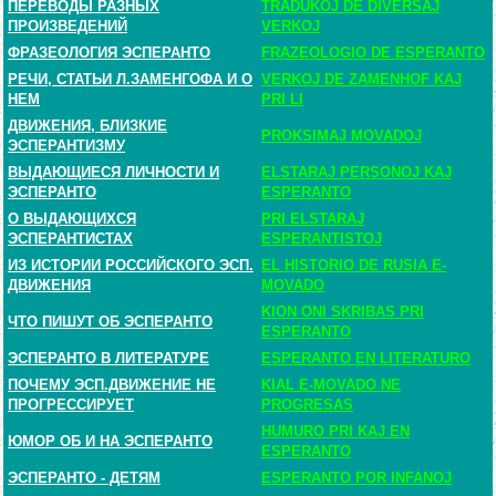
ПЕРЕВОДЫ РАЗНЫХ
TRADUKOJ DE DIVERSAJ
ПРОИЗВЕДЕНИЙ
VERKOJ
ФРАЗЕОЛОГИЯ ЭСПЕРАНТО
FRAZEOLOGIO DE ESPERANTO
РЕЧИ, СТАТЬИ Л.ЗАМЕНГОФА И О
VERKOJ DE ZAMENHOF KAJ
НЕМ
PRI LI
ДВИЖЕНИЯ, БЛИЗКИЕ
PROKSIMAJ MOVADOJ
ЭСПЕРАНТИЗМУ
ВЫДАЮЩИЕСЯ ЛИЧНОСТИ И
ELSTARAJ PERSONOJ KAJ
ЭСПЕРАНТО
ESPERANTO
О ВЫДАЮЩИХСЯ
PRI ELSTARAJ
ЭСПЕРАНТИСТАХ
ESPERANTISTOJ
ИЗ ИСТОРИИ РОССИЙСКОГО ЭСП.
EL HISTORIO DE RUSIA E-
ДВИЖЕНИЯ
MOVADO
KION ONI SKRIBAS PRI
ЧТО ПИШУТ ОБ ЭСПЕРАНТО
ESPERANTO
ЭСПЕРАНТО В ЛИТЕРАТУРЕ
ESPERANTO EN LITERATURO
ПОЧЕМУ ЭСП.ДВИЖЕНИЕ НЕ
KIAL E-MOVADO NE
ПРОГРЕССИРУЕТ
PROGRESAS
HUMURO PRI KAJ EN
ЮМОР ОБ И НА ЭСПЕРАНТО
ESPERANTO
ЭСПЕРАНТО - ДЕТЯМ
ESPERANTO POR INFANOJ