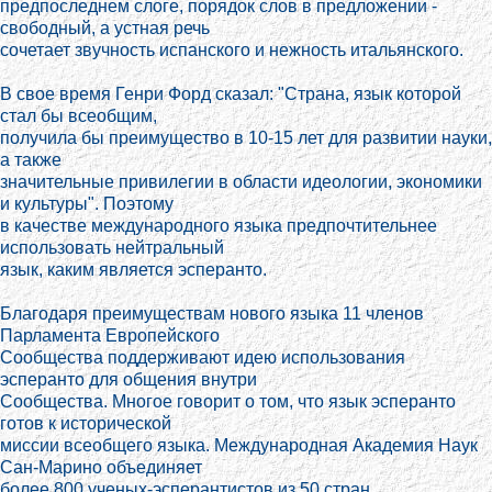
предпоследнем слоге, порядок слов в предложении -
свободный, а устная речь
сочетает звучность испанского и нежность итальянского.
В свое время Генри Форд сказал: "Страна, язык которой
стал бы всеобщим,
получила бы преимущество в 10-15 лет для развитии науки,
а также
значительные привилегии в области идеологии, экономики
и культуры". Поэтому
в качестве международного языка предпочтительнее
использовать нейтральный
язык, каким является эсперанто.
Благодаря преимуществам нового языка 11 членов
Парламента Европейского
Сообщества поддерживают идею использования
эсперанто для общения внутри
Сообщества. Многое говорит о том, что язык эсперанто
готов к исторической
миссии всеобщего языка. Международная Академия Наук
Сан-Марино объединяет
более 800 ученых-эсперантистов из 50 стран.