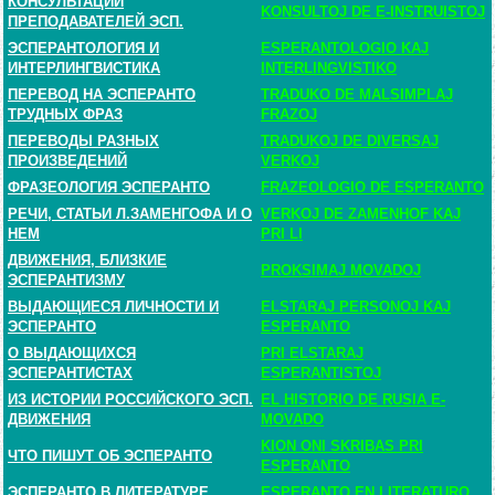
КОНСУЛЬТАЦИИ
KONSULTOJ DE E-INSTRUISTOJ
ПРЕПОДАВАТЕЛЕЙ ЭСП.
ЭСПЕРАНТОЛОГИЯ И
ESPERANTOLOGIO KAJ
ИНТЕРЛИНГВИСТИКА
INTERLINGVISTIKO
ПЕРЕВОД НА ЭСПЕРАНТО
TRADUKO DE MALSIMPLAJ
ТРУДНЫХ ФРАЗ
FRAZOJ
ПЕРЕВОДЫ РАЗНЫХ
TRADUKOJ DE DIVERSAJ
ПРОИЗВЕДЕНИЙ
VERKOJ
ФРАЗЕОЛОГИЯ ЭСПЕРАНТО
FRAZEOLOGIO DE ESPERANTO
РЕЧИ, СТАТЬИ Л.ЗАМЕНГОФА И О
VERKOJ DE ZAMENHOF KAJ
НЕМ
PRI LI
ДВИЖЕНИЯ, БЛИЗКИЕ
PROKSIMAJ MOVADOJ
ЭСПЕРАНТИЗМУ
ВЫДАЮЩИЕСЯ ЛИЧНОСТИ И
ELSTARAJ PERSONOJ KAJ
ЭСПЕРАНТО
ESPERANTO
О ВЫДАЮЩИХСЯ
PRI ELSTARAJ
ЭСПЕРАНТИСТАХ
ESPERANTISTOJ
ИЗ ИСТОРИИ РОССИЙСКОГО ЭСП.
EL HISTORIO DE RUSIA E-
ДВИЖЕНИЯ
MOVADO
KION ONI SKRIBAS PRI
ЧТО ПИШУТ ОБ ЭСПЕРАНТО
ESPERANTO
ЭСПЕРАНТО В ЛИТЕРАТУРЕ
ESPERANTO EN LITERATURO