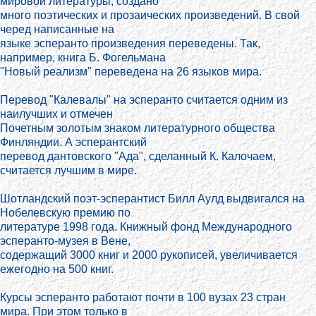
мировой литературы, создано
много поэтических и прозаических произведений. В свой
черед написанные на
языке эсперанто произведения переведены. Так,
например, книга Б. Фогельмана
"Новый реализм" переведена на 26 языков мира.
Перевод "Калевалы" на эсперанто считается одним из
наилучших и отмечен
Почетным золотым знаком литературного общества
Финляндии. А эсперантский
перевод дантовского "Ада", сделанный К. Калочаем,
считается лучшим в мире.
Шотландский поэт-эсперантист Билл Аулд выдвигался на
Нобелевскую премию по
литературе 1998 года. Книжный фонд Международного
эсперанто-музея в Вене,
содержащий 3000 книг и 2000 рукописей, увеличивается
ежегодно на 500 книг.
Курсы эсперанто работают почти в 100 вузах 23 стран
мира. При этом только в