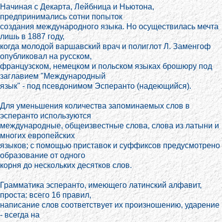
Начиная с Декарта, Лейбница и Ньютона,
предпринимались сотни попыток
создания международного языка. Но осуществилась мечта
лишь в 1887 году,
когда молодой варшавский врач и полиглот Л. Заменгоф
опубликовал на русском,
французском, немецком и польском языках брошюру под
заглавием "Международный
язык" - под псевдонимом Эсперанто (надеющийся).
Для уменьшения количества запоминаемых слов в
эсперанто используются
международные, общеизвестные слова, слова из латыни и
многих европейских
языков; с помощью приставок и суффиксов предусмотрено
образование от одного
корня до нескольких десятков слов.
Грамматика эсперанто, имеющего латинский алфавит,
проста: всего 16 правил,
написание слов соответствует их произношению, ударение
- всегда на