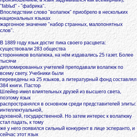
"fablьd" - "фабрика".
Впоследствии слово "волапюк" приобрело в нескольких
национальных языках
жаргонное значение "набор странных, малопонятных
слов".
В 1889 году язык достиг пика своего расцвета:
существовали 283 общества
сторонников волапюка, на нём издавались 25 газет. Более
тысячи
дипломированных учителей преподавали волапюк по
всему свету. Учебники были
переведены на 25 языков, а литературный фонд составлял
384 книги. Пастор
Шлейер имел влиятельных друзей из высшего света,
поэтому язык
распространялся в основном среди представителей элиты:
интеллектуальной,
духовной, государственной. Но затем интерес к волапюку
стал падать, к тому
же у него появился сильный конкурент в лице эсперанто, и
сейчас этот язык