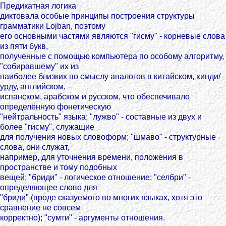
Предикатная логика
диктовала особые принципы построения структуры
грамматики Lojban, поэтому
его основными частями являются "гисму" - корневые слова
из пяти букв,
полученные с помощью компьютера по особому алгоритму,
"собиравшему" их из
наиболее близких по смыслу аналогов в китайском, хинди/
урду, английском,
испанском, арабском и русском, что обеспечивало
определённую фонетическую
"нейтральность" языка; "лужво" - составные из двух и
более "гисму", служащие
для получения новых словоформ; "шмаво" - структурные
слова, они служат,
например, для уточнения времени, положения в
пространстве и тому подобных
вещей; "бриди" - логическое отношение; "селбри" -
определяющее слово для
"бриди" (вроде сказуемого во многих языках, хотя это
сравнение не совсем
корректно); "сумти" - аргументы отношения.