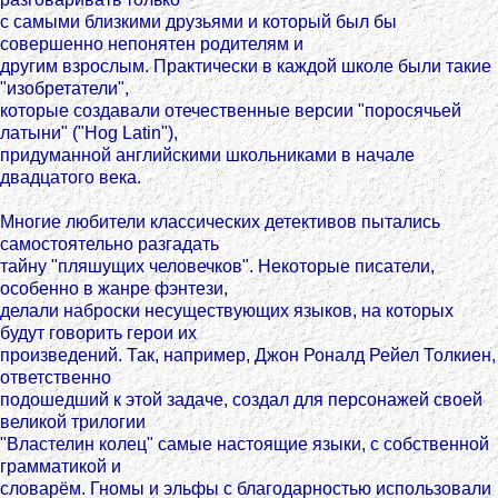
с самыми близкими друзьями и который был бы
совершенно непонятен родителям и
другим взрослым. Практически в каждой школе были такие
"изобретатели",
которые создавали отечественные версии "поросячьей
латыни" ("Hog Latin"),
придуманной английскими школьниками в начале
двадцатого века.
Многие любители классических детективов пытались
самостоятельно разгадать
тайну "пляшущих человечков". Некоторые писатели,
особенно в жанре фэнтези,
делали наброски несуществующих языков, на которых
будут говорить герои их
произведений. Так, например, Джон Роналд Рейел Толкиен,
ответственно
подошедший к этой задаче, создал для персонажей своей
великой трилогии
"Властелин колец" самые настоящие языки, с собственной
грамматикой и
словарём. Гномы и эльфы с благодарностью использовали