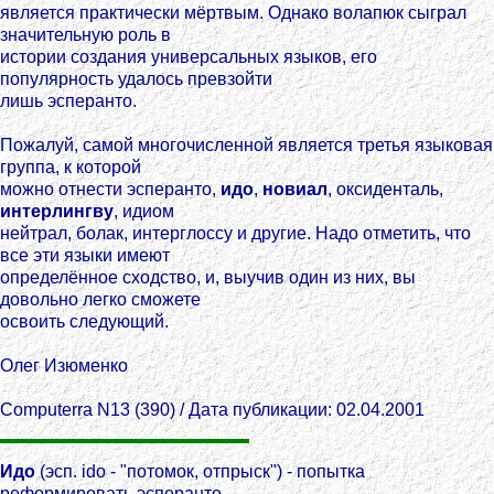
является практически мёртвым. Однако волапюк сыграл
значительную роль в
истории создания универсальных языков, его
популярность удалось превзойти
лишь эсперанто.
Пожалуй, самой многочисленной является третья языковая
группа, к которой
можно отнести эсперанто,
идо
,
новиал
, оксиденталь,
интерлингву
, идиом
нейтрал, болак, интерглоссу и другие. Надо отметить, что
все эти языки имеют
определённое сходство, и, выучив один из них, вы
довольно легко сможете
освоить следующий.
Олег Изюменко
Computerra N13 (390) / Дата публикации: 02.04.2001
Идо
(эсп. ido - "потомок, отпрыск") - попытка
реформировать эсперанто,