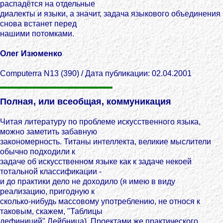
распадётся на отдельные
диалекты и языки, а значит, задача языкового объединения
снова встанет перед
нашими потомками.
Олег Изюменко
Computerra N13 (390) / Дата публикации: 02.04.2001
Полная, или всеобщая, коммуникация
Читая литературу по проблеме искусственного языка,
можно заметить забавную
закономерность. Титаны интеллекта, великие мыслители
обычно подходили к
задаче об искусственном языке как к задаче некоей
тотальной классификации -
и до практики дело не доходило (я имею в виду
реализацию, пригодную к
сколько-нибудь массовому употреблению, не относя к
таковым, скажем, "Таблицы
дефиниций" Лейбница). Проектами же практического