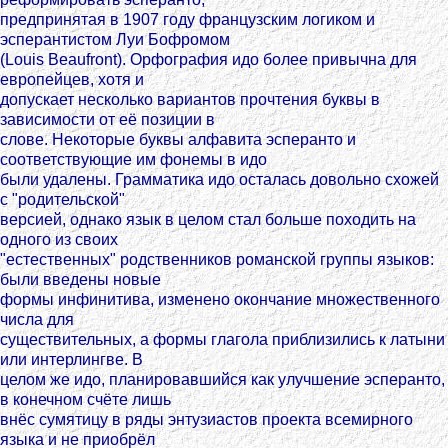
предпринятая в 1907 году французским логиком и
эсперантистом Луи Бофромом
(Louis Beaufront). Орфография идо более привычна для
европейцев, хотя и
допускает несколько вариантов прочтения буквы в
зависимости от её позиции в
слове. Некоторые буквы алфавита эсперанто и
соответствующие им фонемы в идо
были удалены. Грамматика идо осталась довольно схожей
с "родительской"
версией, однако язык в целом стал больше походить на
одного из своих
"естественных" родственников романской группы языков:
были введены новые
формы инфинитива, изменено окончание множественного
числа для
существительных, а формы глагола приблизились к латыни
или интерлингве. В
целом же идо, планировавшийся как улучшение эсперанто,
в конечном счёте лишь
внёс сумятицу в ряды энтузиастов проекта всемирного
языка и не приобрёл