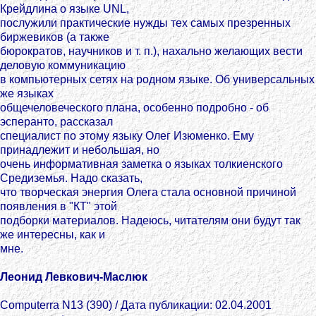
Крейдлина о языке UNL,
послужили практические нужды тех самых презренных
биржевиков (а также
бюрократов, научников и т. п.), нахально желающих вести
деловую коммуникацию
в компьютерных сетях на родном языке. Об универсальных
же языках
общечеловеческого плана, особенно подробно - об
эсперанто, рассказал
специалист по этому языку Олег Изюменко. Ему
принадлежит и небольшая, но
очень информативная заметка о языках толкиенского
Средиземья. Надо сказать,
что творческая энергия Олега стала основной причиной
появления в "КТ" этой
подборки материалов. Надеюсь, читателям они будут так
же интересны, как и
мне.
Леонид Левкович-Маслюк
Computerra N13 (390) / Дата публикации: 02.04.2001