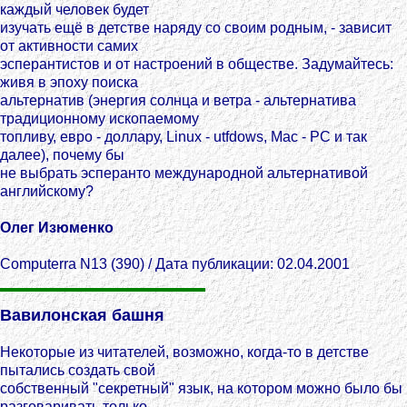
каждый человек будет
изучать ещё в детстве наряду со своим родным, - зависит
от активности самих
эсперантистов и от настроений в обществе. Задумайтесь:
живя в эпоху поиска
альтернатив (энергия солнца и ветра - альтернатива
традиционному ископаемому
топливу, евро - доллару, Linux - utfdows, Mac - PC и так
далее), почему бы
не выбрать эсперанто международной альтернативой
английскому?
Олег Изюменко
Computerra N13 (390) / Дата публикации: 02.04.2001
Вавилонская башня
Некоторые из читателей, возможно, когда-то в детстве
пытались создать свой
собственный "секретный" язык, на котором можно было бы
разговаривать только