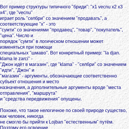
Вот пример структуры типичного "бриди": "x1 vecnu x2 x3
x4", где "vecnu"
играет роль "селбри" со значением "продавать", а
соответствующие "x" - это
"сумти" со значениями "продавец", "товар", "покупатель",
"цена". Число и
порядок "сумти" в логическом отношении может
изменяться при помощи
специальных "шмаво". Вот конкретный пример: "la djan.
klama le zarci" -
"Джон идёт в магазин", где "klama" - "селбри" со значением
"идти", "Джон" и
"магазин" - аргументы, обозначающие соответственно
субъект отношения и место
назначения, а дополнительные аргументы вроде "места
отправления", "маршрута"
и "средства передвижения" опущены.
Похоже, что такое нелогичное по своей природе существо,
как человек, никогда
не смогло бы прийти к Lojban "естественным" путём.
Поэтому его освоение