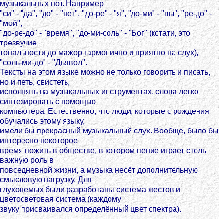
музыкальных нот. Например
"си" - "да", "до" - "нет", "до-ре" - "я", "до-ми" - "вы", "ре-до" -
"мой",
"до-ре-до" - "время", "до-ми-соль" - "Бог" (кстати, это
трезвучие
тональности до мажор гармонично и приятно на слух),
"соль-ми-до" - "Дьявол".
Тексты на этом языке можно не только говорить и писать,
но и петь, свистеть,
исполнять на музыкальных инструментах, слова легко
синтезировать с помощью
компьютера. Естественно, что люди, которые с рождения
обучались этому языку,
имели бы прекрасный музыкальный слух. Вообще, было бы
интересно некоторое
время пожить в обществе, в котором пение играет столь
важную роль в
повседневной жизни, а музыка несёт дополнительную
смысловую нагрузку. Для
глухонемых были разработаны система жестов и
цветосветовая система (каждому
звуку присваивался определённый цвет спектра).