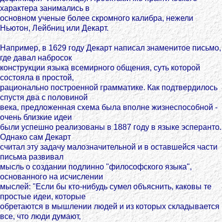
характера занимались в
основном ученые более скромного калибра, нежели
Ньютон, Лейбниц или Декарт.
Например, в 1629 году Декарт написал знаменитое письмо,
где давал набросок
конструкции языка всемирного общения, суть которой
состояла в простой,
рационально построенной грамматике. Как подтвердилось
спустя два с половиной
века, предложенная схема была вполне жизнеспособной -
очень близкие идеи
были успешно реализованы в 1887 году в языке эсперанто.
Однако сам Декарт
считал эту задачу малозначительной и в оставшейся части
письма развивал
мысль о создании подлинно "философского языка",
основанного на исчислении
мыслей: "Если бы кто-нибудь сумел объяснить, каковы те
простые идеи, которые
обретаются в мышлении людей и из которых складывается
все, что люди думают,