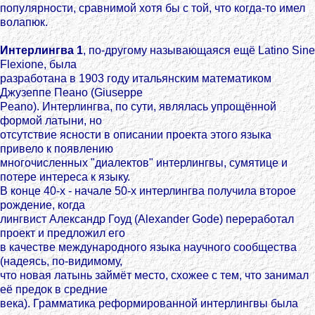
популярности, сравнимой хотя бы с той, что когда-то имел
волапюк.
Интерлингва 1
, по-другому называющаяся ещё Latino Sine
Flexione, была
разработана в 1903 году итальянским математиком
Джузеппе Пеано (Giuseppe
Peano). Интерлингва, по сути, являлась упрощённой
формой латыни, но
отсутствие ясности в описании проекта этого языка
привело к появлению
многочисленных "диалектов" интерлингвы, сумятице и
потере интереса к языку.
В конце 40-х - начале 50-х интерлингва получила второе
рождение, когда
лингвист Александр Гоуд (Alexander Gode) переработал
проект и предложил его
в качестве международного языка научного сообщества
(надеясь, по-видимому,
что новая латынь займёт место, схожее с тем, что занимал
её предок в средние
века). Грамматика реформированной интерлингвы была