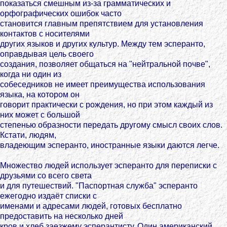
показаться смешным из-за грамматических и
орфографических ошибок часто
становится главным препятствием для установления
контактов с носителями
других языков и других культур. Между тем эсперанто,
оправдывая цель своего
создания, позволяет общаться на "нейтральной почве",
когда ни один из
собеседников не имеет преимущества использования
языка, на котором он
говорит практически с рождения, но при этом каждый из
них может с большой
степенью образности передать другому смысл своих слов.
Кстати, людям,
владеющим эсперанто, иностранные языки даются легче.
Множество людей использует эсперанто для переписки с
друзьями со всего света
и для путешествий. "Паспортная служба" эсперанто
ежегодно издаёт списки с
именами и адресами людей, готовых бесплатно
предоставить на несколько дней
кров и хлеб заезжему эсперантисту. Один американский