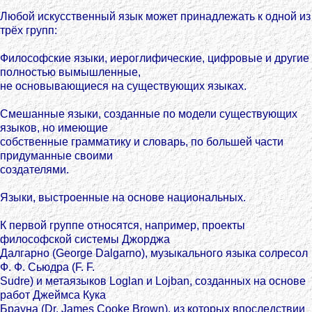
Любой искусственный язык может принадлежать к одной из
трёх групп:
Философские языки, иероглифические, цифровые и другие
полностью вымышленные,
не основывающиеся на существующих языках.
Смешанные языки, созданные по модели существующих
языков, но имеющие
собственные грамматику и словарь, по большей части
придуманные своими
создателями.
Языки, выстроенные на основе национальных.
К первой группе относятся, например, проекты
философской системы Джорджа
Далгарно (George Dalgarno), музыкального языка солресол
Ф. Ф. Сьюдра (F. F.
Sudre) и метаязыков Loglan и Lojban, созданных на основе
работ Джеймса Кука
Брауна (Dr. James Cooke Brown), из которых впоследствии