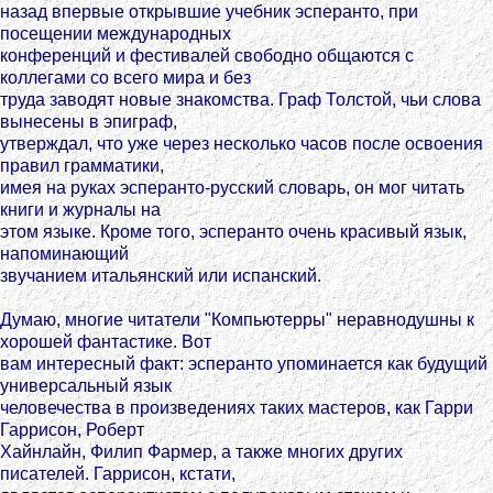
назад впервые открывшие учебник эсперанто, при
посещении международных
конференций и фестивалей свободно общаются с
коллегами со всего мира и без
труда заводят новые знакомства. Граф Толстой, чьи слова
вынесены в эпиграф,
утверждал, что уже через несколько часов после освоения
правил грамматики,
имея на руках эсперанто-русский словарь, он мог читать
книги и журналы на
этом языке. Кроме того, эсперанто очень красивый язык,
напоминающий
звучанием итальянский или испанский.
Думаю, многие читатели "Компьютерры" неравнодушны к
хорошей фантастике. Вот
вам интересный факт: эсперанто упоминается как будущий
универсальный язык
человечества в произведениях таких мастеров, как Гарри
Гаррисон, Роберт
Хайнлайн, Филип Фармер, а также многих других
писателей. Гаррисон, кстати,