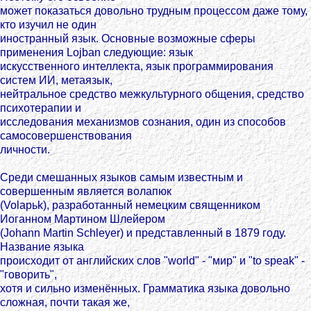
может показаться довольно трудным процессом даже тому,
кто изучил не один
иностранный язык. Основные возможные сферы
применения Lojban следующие: язык
искусственного интеллекта, язык программирования
систем ИИ, метаязык,
нейтральное средство межкультурного общения, средство
психотерапии и
исследования механизмов сознания, один из способов
самосовершенствования
личности.
Среди смешанных языков самым известным и
совершенным является волапюк
(Volapьk), разработанный немецким священником
Иоганном Мартином Шлейером
(Johann Martin Schleyer) и представленный в 1879 году.
Название языка
происходит от английских слов "world" - "мир" и "to speak" -
"говорить",
хотя и сильно изменённых. Грамматика языка довольно
сложная, почти такая же,