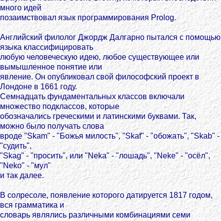
много идей
позаимствовал язык программирования Prolog.
Английский филолог Джордж Далгарно пытался с помощью
языка классифицировать
любую человеческую идею, любое существующее или
вымышленное понятие или
явление. Он опубликовал свой философский проект в
Лондоне в 1661 году.
Семнадцать фундаментальных классов включали
множество подклассов, которые
обозначались греческими и латинскими буквами. Так,
можно было получать слова
вроде "Skam" - "Божья милость", "Skaf" - "обожать", "Skab" -
"судить",
"Skag" - "просить", или "Neka" - "лошадь", "Neke" - "осёл",
"Neko" - "мул"
и так далее.
В солресоле, появление которого датируется 1817 годом,
вся грамматика и
словарь являлись различными комбинациями семи