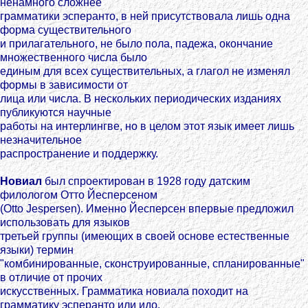
ненамного сложнее
грамматики эсперанто, в ней присутствовала лишь одна
форма существительного
и прилагательного, не было пола, падежа, окончание
множественного числа было
единым для всех существительных, а глагол не изменял
формы в зависимости от
лица или числа. В нескольких периодических изданиях
публикуются научные
работы на интерлингве, но в целом этот язык имеет лишь
незначительное
распространение и поддержку.
Новиал
был спроектирован в 1928 году датским
филологом Отто Йесперсеном
(Otto Jespersen). Именно Йесперсен впервые предложил
использовать для языков
третьей группы (имеющих в своей основе естественные
языки) термин
"комбинированные, сконструированные, спланированные"
в отличие от прочих
искусственных. Грамматика новиала походит на
грамматику эсперанто или идо,