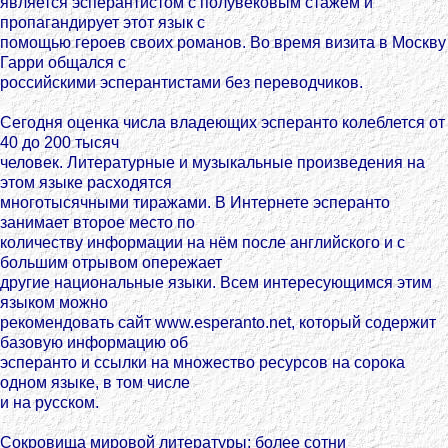
является эсперантистом с полувековым стажем и
пропагандирует этот язык с
помощью героев своих романов. Во время визита в Москву
Гарри общался с
российскими эсперантистами без переводчиков.
Сегодня оценка числа владеющих эсперанто колеблется от
40 до 200 тысяч
человек. Литературные и музыкальные произведения на
этом языке расходятся
многотысячными тиражами. В Интернете эсперанто
занимает второе место по
количеству информации на нём после английского и с
большим отрывом опережает
другие национальные языки. Всем интересующимся этим
языком можно
рекомендовать сайт www.esperanto.net, который содержит
базовую информацию об
эсперанто и ссылки на множество ресурсов на сорока
одном языке, в том числе
и на русском.
Сокровища мировой литературы; более сотни