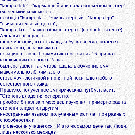
"komputileto" - "карманный или наладонный компьютер"
(маленький компьютер
вообще) "komputila" - "компьютерный", "komputejo" -
"вычислительный центр",
"komputiko" - "наука о компьютерах" (computer science).
Алфавит эсперанто -
фонетический, то есть каждая буква всегда читается
одинаково, независимо от
позиции в слове. Грамматика состоит из 16 правил,
исключений нет вовсе. Язык
был составлен так, чтобы сделать обучение ему
максимально лёгким, а его
структуру - логичной и понятной носителю любого
естественного языка.
Правило, полученное эмпирическим путём, гласит:
"Степень владения эсперанто,
приобретённая за n месяцев изучения, примерно равна
степени владения другим
иностранным языком, полученным за n лет, при равных
способностях и
прилежании учащегося". И это на самом деле так. Люди,
лишь несколько месяцев