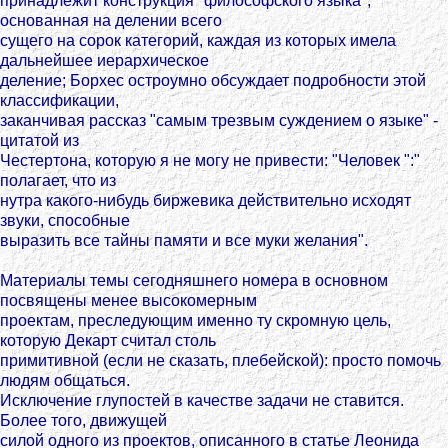
принадлежит конструкция "философского языка",
основанная на делении всего
сущего на сорок категорий, каждая из которых имела
дальнейшее иерархическое
деление; Борхес остроумно обсуждает подробности этой
классификации,
заканчивая рассказ "самым трезвым суждением о языке" -
цитатой из
Честертона, которую я не могу не привести: "Человек ":"
полагает, что из
нутра какого-нибудь биржевика действительно исходят
звуки, способные
выразить все тайны памяти и все муки желания".
Материалы темы сегодняшнего номера в основном
посвящены менее высокомерным
проектам, преследующим именно ту скромную цель,
которую Декарт считал столь
примитивной (если не сказать, плебейской): просто помочь
людям общаться.
Исключение глупостей в качестве задачи не ставится.
Более того, движущей
силой одного из проектов, описанного в статье Леонида