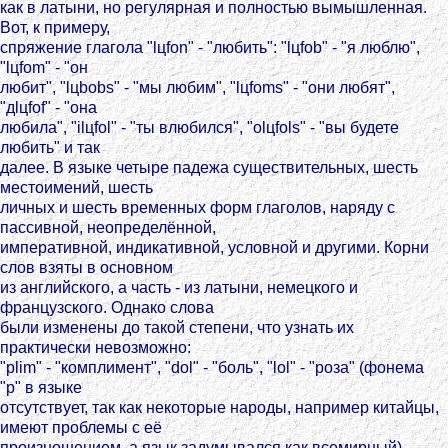
как в латыни, но регулярная и полностью вымышленная.
Вот, к примеру,
спряжение глагола "lцfon" - "любить": "lцfob" - "я люблю",
"lцfom" - "он
любит", "lцbobs" - "мы любим", "lцfoms" - "они любят",
"дlцfof" - "она
любила", "ilцfol" - "ты влюбился", "olцfols" - "вы будете
любить" и так
далее. В языке четыре падежа существительных, шесть
местоимений, шесть
личных и шесть временных форм глаголов, наряду с
пассивной, неопределённой,
императивной, индикативной, условной и другими. Корни
слов взяты в основном
из английского, а часть - из латыни, немецкого и
французского. Однако слова
были изменены до такой степени, что узнать их
практически невозможно:
"plim" - "комплимент", "dol" - "боль", "lol" - "роза" (фонема
"р" в языке
отсутствует, так как некоторые народы, например китайцы,
имеют проблемы с её
произношением, а язык задумывался как всемирный),