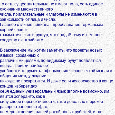
то есть существительные не имеют пола, есть единое
окончание множественного
числа, прилагательные и глаголы не изменяются в
зависимости от лица и числа.
Главное отличие новиала - преобладание германских
корней слов и
грамматических структур, что придаёт ему известное
сходство с английским.
В заключение мы хотим заметить, что проекты новых
языков, созданных с
различными целями, по-видимому, будут появляться
всегда. Поиски наиболее
удобного инструмента оформления человеческой мысли и
общения между людьми
никогда не прекратятся. И даже если человечество в конце
концов изберёт для
себя единый универсальный язык (вполне возможно, им
явится эсперанто, как в
силу своей перспективности, так и довольно широкой
распространённости), то,
по мере освоения нашей расой новых рубежей, и он