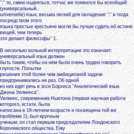
":" то, смею надеяться, тотчас же появился бы всеобщий
(универсальный,
universelle) язык, весьма легкий для овладения ":" и тогда
посредством этого
языка простые крестьяне могли бы лучше судить об истине
вещей, чем теперь
это делают философы" 1.
В несколько вольной интерпретации это означает:
универсальный язык должен
быть таким, чтобы на нем было очень трудно говорить
глупости. Попытки
решения этой более чем амбициозной задачи
предпринимались не раз. Об одной
из них идет речь в эссе Борхеса "Аналитический язык
Джона Уилкинса".
Уилкинс, современник Ньютона (первая научная работа
которого, кстати, была
написана в 18-летнем возрасте и посвящена той же
проблеме 2), был крупным
ученым, он стал первым председателем Лондонского
Королевского общества. Ему