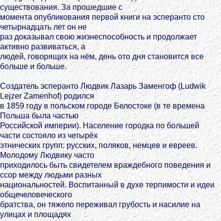
существования. За прошедшие с
момента опубликования первой книги на эсперанто сто
четырнадцать лет он не
раз доказывал свою жизнеспособность и продолжает
активно развиваться, а
людей, говорящих на нём, день ото дня становится все
больше и больше.
Создатель эсперанто Людвик Лазарь Заменгоф (Ludwik
Lejzer Zamenhof) родился
в 1859 году в польском городе Белостоке (в те времена
Польша была частью
Российской империи). Население городка по большей
части состояло из четырёх
этнических групп: русских, поляков, немцев и евреев.
Молодому Людвику часто
приходилось быть свидетелем враждебного поведения и
ссор между людьми разных
национальностей. Воспитанный в духе терпимости и идеи
общечеловеческого
братства, он тяжело переживал грубость и насилие на
улицах и площадях