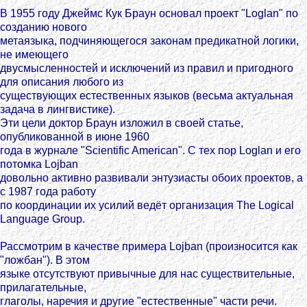
В 1955 году Джеймс Кук Браун основал проект "Loglan" по
созданию нового
метаязыка, подчиняющегося законам предикатной логики,
не имеющего
двусмысленностей и исключений из правил и пригодного
для описания любого из
существующих естественных языков (весьма актуальная
задача в лингвистике).
Эти цели доктор Браун изложил в своей статье,
опубликованной в июне 1960
года в журнале "Scientific American". С тех пор Loglan и его
потомка Lojban
довольно активно развивали энтузиасты обоих проектов, а
с 1987 года работу
по координации их усилий ведёт организация The Logical
Language Group.
Рассмотрим в качестве примера Lojban (произносится как
"ложбан"). В этом
языке отсутствуют привычные для нас существительные,
прилагательные,
глаголы, наречия и другие "естественные" части речи.