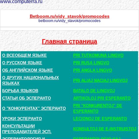
www.computerra.ru
Betboom.ru/vidy_stavok/promocodes
betboom.ru/vidy_stavok/promocodes
Главная страница
О ВСЕОБЩЕМ ЯЗЫКЕ
PRI TUTKOMUNA LINGVO
О РУССКОМ ЯЗЫКЕ
PRI RUSA LINGVO
ОБ АНГЛИЙСКОМ ЯЗЫКЕ
PRI ANGLA LINGVO
О ДРУГИХ НАЦИОНАЛЬНЫХ
PRI ALIAJ NACIAJ LINGVOJ
ЯЗЫКАХ
БОРЬБА ЯЗЫКОВ
BATALO DE LINGVOJ
СТАТЬИ ОБ ЭСПЕРАНТО
ARTIKOLOJ PRI ESPERANTO
PRI "KONKURENTOJ" DE
О "КОНКУРЕНТАХ" ЭСПЕРАНТО
ESPERANTO
УРОКИ ЭСПЕРАНТО
LECIONOJ DE ESPERANTO
КОНСУЛЬТАЦИИ
KONSULTOJ DE E-INSTRUISTOJ
ПРЕПОДАВАТЕЛЕЙ ЭСП.