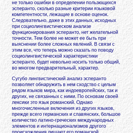
не только ошибки в определении пользющихся
эсперанто, сколько разные критерии языковой
компетентности, лежащие в основе оценок.
Следовательно, даже в этих данных, исходных
при социолингвистическом анализе
функционирования эсперанто, нет желательной
точности. Тем более не может ее быть при
выяснении более сложных явлений. В связи с
этим все, что теперь можно сказать по поводу
социолингвистической характеристики
эсперанто, будет невольно носить только общий,
во многом предварительный, характер.
Сугубо лингвистический анализ эсперанто
позволяет обнаружить в нем сходство с целым
рядом языков мира, как индоевропейских, так и
других, не связанных с ними. По основам своей
лексики это язык романский. Однако
многочисленные включения из других языков,
прежде всего германских и славянских, большое
количество латино-греческих международных
элементов и интернационализмов другого
происхождения лишают его романской