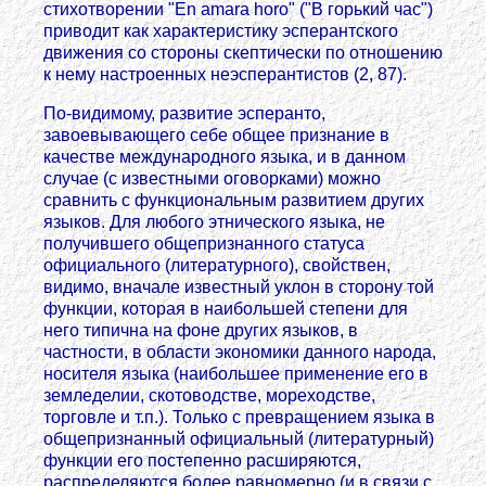
стихотворении "En amara horo" ("В горький час")
приводит как характеристику эсперантского
движения со стороны скептически по отношению
к нему настроенных неэсперантистов (2, 87).
По-видимому, развитие эсперанто,
завоевывающего себе общее признание в
качестве международного языка, и в данном
случае (с известными оговорками) можно
сравнить с функциональным развитием других
языков. Для любого этнического языка, не
получившего общепризнанного статуса
официального (литературного), свойствен,
видимо, вначале известный уклон в сторону той
функции, которая в наибольшей степени для
него типична на фоне других языков, в
частности, в области экономики данного народа,
носителя языка (наибольшее применение его в
земледелии, скотоводстве, мореходстве,
торговле и т.п.). Только с превращением языка в
общепризнанный официальный (литературный)
функции его постепенно расширяются,
распределяются более равномерно (и в связи с