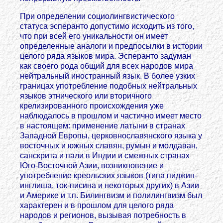
При определении социолингвистического
статуса эсперанто допустимо исходить из того,
что при всей его уникальности он имеет
определенные аналоги и предпосылки в истории
целого ряда языков мира. Эсперанто задуман
как своего рода общий для всех народов мира
нейтральный иностранный язык. В более узких
границах употребление подобных нейтральных
языков этнического или вторичного
крелизированного происхождения уже
наблюдалось в прошлом и частично имеет место
в настоящем: применение латыни в странах
Западной Европы, церковнославянского языка у
восточных и южных славян, румын и молдаван,
санскрита и пали в Индии и смежных странах
Юго-Восточной Азии, возникновение и
употребление креольских языков (типа пиджин-
инглиша, ток-писина и некоторых других) в Азии
и Америке и т.п. Билингвизм и полилингвизм был
характерен и в прошлом для целого ряда
народов и регионов, вызывая потребность в