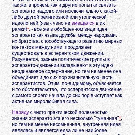
так же, впрочем, как и другие попытки связать
эсперанто надолго или исключительно с какой-
либо другой религиозной или утопической
идеологией (язык явно не
вмещался
в их
рамки)
*
, - все же в обобщенном виде идея
эсперанто как языка дружбы между народами,
их братства, способствующего развитию мирных
контактов между ними, продолжает
существовать в эсперантском движении.
Разумеется, разные политические группы в
эсперанто-движении вкладывают в эту идею
неодинаковое содержание, но тем не менее она
объединяет и до сих пор значительную часть
эсперантистов. Этим, по-видимому, объясняется
и то обстоятельство, что эсперантское движение
с самого своего начала до сих пор выступает как
активная миролюбивая сила.
Наряду
с чисто практической полезностью
знания эсперанто эта его несколько "туманная"
*
,
но тем не менее несомненная, внутренняя идея
являлась и является едва ли не наиболее