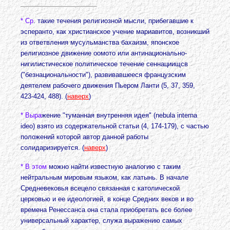
* Ср
. такие течения религиозной мысли, прибегавшие к
эсперанто, как христианское учение мариавитов, возникший
из ответвления мусульманства бахаизм, японское
религиозное движение оомото или антинационально-
нигилистическое политическое течение сеннациищсв
("безнациональности"), развивавшееся французским
деятелем рабочего движения Пьером Ланти (5, 37, 359,
423-424, 488). (
наверх
)
* Выра
жение "туманная внутренняя идея" (nebula interna
ideo) взято из содержательной статьи (4, 174-179), с частью
положений которой автор данной работы
солидаризируется. (
наверх
)
* В этом
можно найти известную аналогию с таким
нейтральным мировым языком, как латынь. В начале
Средневековья всецело связанная с католической
церковью и ее идеологией, в конце Средних веков и во
времена Ренессанса она стала приобретать все более
универсальный характер, служа выражению самых