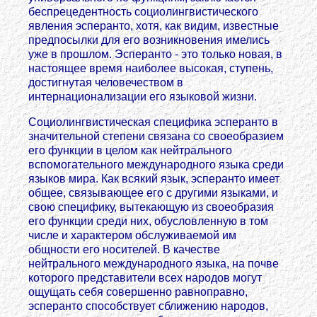
беспрецедентность социолингвистического
явления эсперанто, хотя, как видим, известные
предпосылки для его возникновения имелись
уже в прошлом. Эсперанто - это только новая, в
настоящее время наиболее высокая, ступень,
достигнутая человечеством в
интернационализации его языковой жизни.
Социолингвистическая специфика эсперанто в
значительной степени связана со своеобразием
его функции в целом как нейтрального
вспомогательного международного языка среди
языков мира. Как всякий язык, эсперанто имеет
общее, связывающее его с другими языками, и
свою специфику, вытекающую из своеобразия
его функции среди них, обусловленную в том
числе и характером обслуживаемой им
общности его носителей. В качестве
нейтрального международного языка, на почве
которого представители всех народов могут
ощущать себя совершенно равноправно,
эсперанто способствует сближению народов,