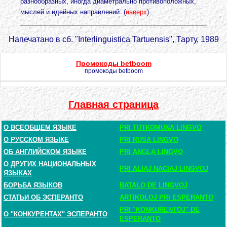
разнообразных, иногда диаметрально противоположных,
мыслей и идейных направлений. (
наверх
)
Напечатано в сб. "Interlinguistica Tartuensis", Тарту, 1989
Промокоды betboom
промокоды betboom
Главная страница
О ВСЕОБЩЕМ ЯЗЫКЕ
PRI TUTKOMUNA LINGVO
О РУССКОМ ЯЗЫКЕ
PRI RUSA LINGVO
ОБ АНГЛИЙСКОМ ЯЗЫКЕ
PRI ANGLA LINGVO
О ДРУГИХ НАЦИОНАЛЬНЫХ
PRI ALIAJ NACIAJ LINGVOJ
ЯЗЫКАХ
БОРЬБА ЯЗЫКОВ
BATALO DE LINGVOJ
СТАТЬИ ОБ ЭСПЕРАНТО
ARTIKOLOJ PRI ESPERANTO
PRI "KONKURENTOJ" DE
О "КОНКУРЕНТАХ" ЭСПЕРАНТО
ESPERANTO