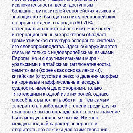
исключительности, делая доступным
большинству носителей европейских языков и
знающих хотя бы один из них у неевропейских
по происхождению народов (60-70%
потенциально понятной лексики). Еще более
интернациональным характером обладает
грамматическая структура эсперанто, система
его словопроизводства. Здесь обнаруживается
связь не только с индоевропейскими языками
Европы, но и с другими языками мира -
уральскими и алтайскими (агглюнативность),
семитскими (корень как основа лексики),
китайским (отсутствие резкого деления морфем
на корневые и аффиксальные: всюду, в
сущности, имеем дело с корнями, только
тяготеющими к одной из этих ролей, однако
способных выполнить обе) и т.д. Тем самым
эсперанто в наибольшей степени среди других
плановых языков оправдывает свое назначение
быть международным языком. Именно
международный характер эсперанто и
открытость его лексики для заимствования