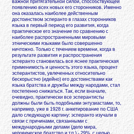
важной притягательной силой, способствующей
появлению всех новых его сторонников. Именно
она оказалась наиболее действенным
достоинством эсперанто в глазах сторонников
языка в первый период его развития, когда
практическое его значение по сравнению с
наиболее распространенными мировыми
этническими языками было совершенно
ничтожно. Только с течением времени, когда в
результате развития и распространения
эсперанто становилась все яснее практическая
применимость и ценность этого языка, процент
эсперантистов, увлеченных относительно
бескорыстно (идейно) его достоинствами как
языка братства и дружбы между народами, стал
постепенно снижаться. Так, если вначале,
очевидно, практически все эсперантисты
должны были быть подобными энтузиастами, то,
например, уже в 1928 г. анкетирование по США
дало следующую картину: эсперанто изучали в
связи с причинами, связанными с
международными делами (дело мира,
человеческое братство и т.п.) - 29%, с целью