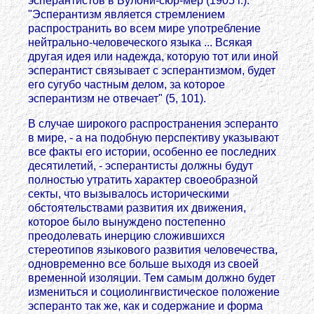
эсперантистов в Булони-сюр-мер (1905 г.):
"Эсперантизм является стремлением
распространить во всем мире употребление
нейтрально-человеческого языка ... Всякая
другая идея или надежда, которую тот или иной
эсперантист связывает с эсперантизмом, будет
его сугубо частным делом, за которое
эсперантизм не отвечает" (5, 101).
В случае широкого распространения эсперанто
в мире, - а на подобную перспективу указывают
все факты его истории, особенно ее последних
десятилетий, - эсперантисты должны будут
полностью утратить характер своеобразной
секты, что вызывалось историческими
обстоятельствами развития их движения,
которое было вынуждено постепенно
преодолевать инерцию сложившихся
стереотипов языкового развития человечества,
одновременно все больше выходя из своей
временной изоляции. Тем самым должно будет
измениться и социолингвистическое положение
эсперанто так же, как и содержание и форма