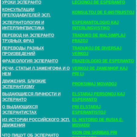
УРОКИ ЭСПЕРАНТО
LECIONOJ DE ESPERANTO
КОНСУЛЬТАЦИИ
KONSULTOJ DE E-INSTRUISTOJ
ПРЕПОДАВАТЕЛЕЙ ЭСП.
ЭСПЕРАНТОЛОГИЯ И
ESPERANTOLOGIO KAJ
ИНТЕРЛИНГВИСТИКА
INTERLINGVISTIKO
ПЕРЕВОД НА ЭСПЕРАНТО
TRADUKO DE MALSIMPLAJ
ТРУДНЫХ ФРАЗ
FRAZOJ
ПЕРЕВОДЫ РАЗНЫХ
TRADUKOJ DE DIVERSAJ
ПРОИЗВЕДЕНИЙ
VERKOJ
ФРАЗЕОЛОГИЯ ЭСПЕРАНТО
FRAZEOLOGIO DE ESPERANTO
РЕЧИ, СТАТЬИ Л.ЗАМЕНГОФА И О
VERKOJ DE ZAMENHOF KAJ
НЕМ
PRI LI
ДВИЖЕНИЯ, БЛИЗКИЕ
PROKSIMAJ MOVADOJ
ЭСПЕРАНТИЗМУ
ВЫДАЮЩИЕСЯ ЛИЧНОСТИ И
ELSTARAJ PERSONOJ KAJ
ЭСПЕРАНТО
ESPERANTO
О ВЫДАЮЩИХСЯ
PRI ELSTARAJ
ЭСПЕРАНТИСТАХ
ESPERANTISTOJ
ИЗ ИСТОРИИ РОССИЙСКОГО ЭСП.
EL HISTORIO DE RUSIA E-
ДВИЖЕНИЯ
MOVADO
KION ONI SKRIBAS PRI
ЧТО ПИШУТ ОБ ЭСПЕРАНТО