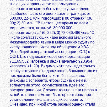
знающих и практически использующих
эсперанто не может быть точно установлено.
Наиболее часто его оценивают в границах от
500.000 до 1 млн. говорящих в 80 странах" (3б
99); 2) 30 млн.: "В настоящее время во всем
мире имеется, пожалуй, 30.000.000
эсперантистов ..." (6, 322); 3) 72.086.486 чел.: "О
числе сочувствующих идее вспомогательного
международного языка в мире можно судить по
числу подписавшихся под обращением УЭА
(Всеобщей эсперантской ассоциации - О.Т.) к
ООН. Его подписали через свои организации
71.165.532 человека и индивидуально 920.954
человека" (1, 20). Видимо, хотя речь идет только
о сочувствующих, подавляющее большинство из
них должны были быть, хотя бы пассивно,
знакомы с эсперанто, чтобы судить о нем и,
вследствие этого, сочувствовать идее его
распространения. Следовательно, и эта цифра в
какой-то степени может быть ориентиром при
установлении числа знающих эсперанто.
Очевидно, причиной столь разных оценок стали