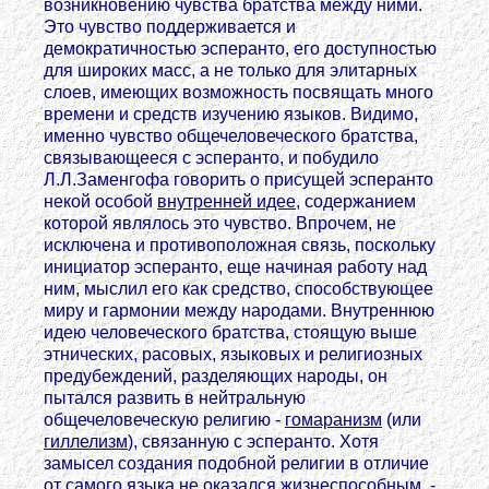
возникновению чувства братства между ними.
Это чувство поддерживается и
демократичностью эсперанто, его доступностью
для широких масс, а не только для элитарных
слоев, имеющих возможность посвящать много
времени и средств изучению языков. Видимо,
именно чувство общечеловеческого братства,
связывающееся с эсперанто, и побудило
Л.Л.Заменгофа говорить о присущей эсперанто
некой особой
внутренней идее
, содержанием
которой являлось это чувство. Впрочем, не
исключена и противоположная связь, поскольку
инициатор эсперанто, еще начиная работу над
ним, мыслил его как средство, способствующее
миру и гармонии между народами. Внутреннюю
идею человеческого братства, стоящую выше
этнических, расовых, языковых и религиозных
предубеждений, разделяющих народы, он
пытался развить в нейтральную
общечеловеческую религию -
гомаранизм
(или
гиллелизм
), связанную с эсперанто. Хотя
замысел создания подобной религии в отличие
от самого языка не оказался жизнеспособным, -