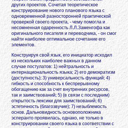
других проектов. Сочетая теоретическое
конструирование нового планового языка с
одновременной разносторонней практической
проверкой своего проекта, - чему помогла и
несомненная одаренность Л.Л.Заменгофа как
оригинального писателя и переводчика, - он смог
найти наиболее оптимальное сочетание его
элементов.
Конструируя свой язык, его инициатор исходил
из нескольких наиболее важных в данном
случае постулатов: 1) нейтральность и
интернациональность языка; 2) его демократизм
(доступность); 3) универсальность функций; 4)
гибкость и способность к беспрерывному
обогащению как за счет внутренних ресурсов,
так и заимствований; 5) (в связи с последним)
открытость лексики для заимствований; 6)
эстетичность (благозвучие); 7) незыблемость
основ. Дальновидность основоположника
эсперанто проявилась, однако, не только в
конструировании своего языка в соответствии с