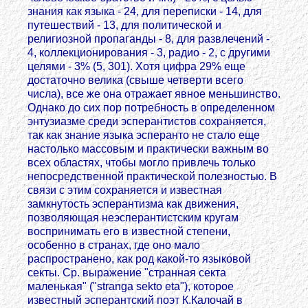
знания как языка - 24, для переписки - 14, для
путешествий - 13, для политической и
религиозной пропаганды - 8, для развлечений -
4, коллекционирования - 3, радио - 2, с другими
целями - 3% (5, 301). Хотя цифра 29% еще
достаточно велика (свыше четверти всего
числа), все же она отражает явное меньшинство.
Однако до сих пор потребность в определенном
энтузиазме среди эсперантистов сохраняется,
так как знание языка эсперанто не стало еще
настолько массовым и практически важным во
всех областях, чтобы могло привлечь только
непосредственной практической полезностью. В
связи с этим сохраняется и известная
замкнутость эсперантизма как движения,
позволяющая неэсперантистским кругам
воспринимать его в известной степени,
особенно в странах, где оно мало
распространено, как род какой-то языковой
секты. Ср. выражение "странная секта
маленькая" ("stranga sekto eta"), которое
известный эсперантский поэт К.Калочай в