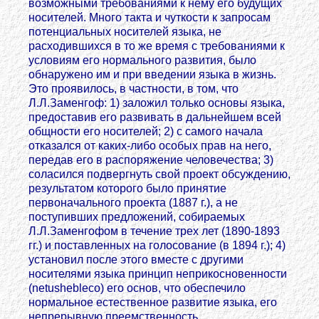
возможными требованиями к нему его будущих
носителей. Много такта и чуткости к запросам
потенциальных носителей языка, не
расходившихся в то же время с требованиями к
условиям его нормального развития, было
обнаружено им и при введении языка в жизнь.
Это проявилось, в частности, в том, что
Л.Л.Заменгоф: 1) заложил только основы языка,
предоставив его развивать в дальнейшем всей
общности его носителей; 2) с самого начала
отказался от каких-либо особых прав на него,
передав его в распоряжение человечества; 3)
соласился подвергнуть свой проект обсуждению,
результатом которого было принятие
первоначального проекта (1887 г.), а не
поступивших предложений, собираемых
Л.Л.Заменгофом в течение трех лет (1890-1893
гг.) и поставленных на голосование (в 1894 г.); 4)
установил после этого вместе с другими
носителями языка принцип неприкосновенности
(netushebleco) его основ, что обеспечило
нормальное естественное развитие языка, его
непрерывную преемственность.