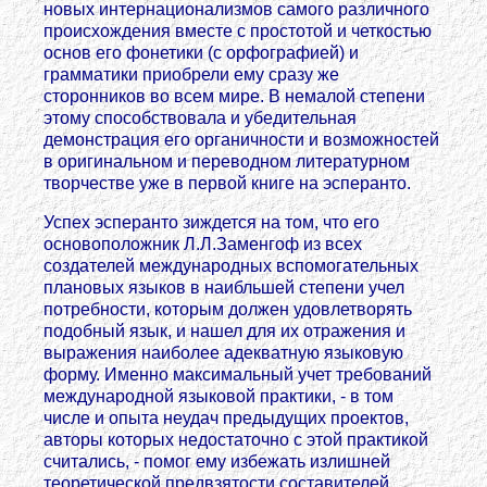
новых интернационализмов самого различного
происхождения вместе с простотой и четкостью
основ его фонетики (с орфографией) и
грамматики приобрели ему сразу же
сторонников во всем мире. В немалой степени
этому способствовала и убедительная
демонстрация его органичности и возможностей
в оригинальном и переводном литературном
творчестве уже в первой книге на эсперанто.
Успех эсперанто зиждется на том, что его
основоположник Л.Л.Заменгоф из всех
создателей международных вспомогательных
плановых языков в наибльшей степени учел
потребности, которым должен удовлетворять
подобный язык, и нашел для их отражения и
выражения наиболее адекватную языковую
форму. Именно максимальный учет требований
международной языковой практики, - в том
числе и опыта неудач предыдущих проектов,
авторы которых недостаточно с этой практикой
считались, - помог ему избежать излишней
теоретической предвзятости составителей