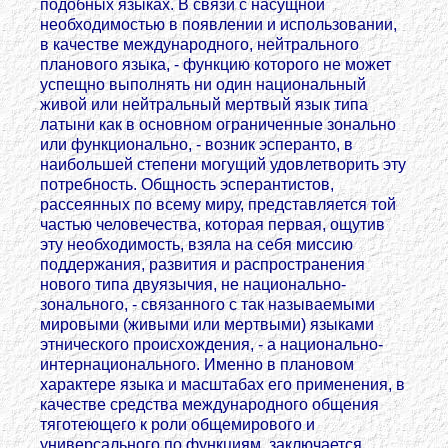
подобных языках. В связи с насущной
необходимостью в появлении и использовании,
в качестве международного, нейтрального
планового языка, - функцию которого не может
успещно выполнять ни один национальный
живой или нейтральный мертвый язык типа
латыни как в основном ограниченные зонально
или функционально, - возник эсперанто, в
наибольшей степени могущий удовлетворить эту
потребность. Общность эсперантистов,
рассеянных по всему миру, представляется той
частью человечества, которая первая, ощутив
эту необходимость, взяла на себя миссию
поддержания, развития и распространения
нового типа двуязычия, не национально-
зонального, - связанного с так называемыми
мировыми (живыми или мертвыми) языками
этнического происхождения, - а национально-
интернационального. Именно в плановом
характере языка и масштабах его применения, в
качестве средства международного общения
тяготеющего к роли общемирового и
универсального по функциям, заключается