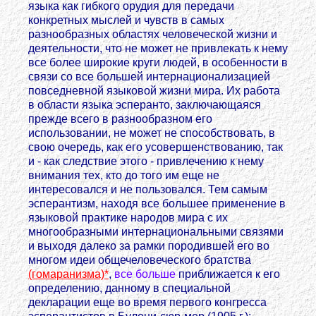
языка как гибкого орудия для передачи
конкретных мыслей и чувств в самых
разнообразных областях человеческой жизни и
деятельности, что не может не привлекать к нему
все более широкие круги людей, в особенности в
связи со все большей интернационализацией
повседневной языковой жизни мира. Их работа
в области языка эсперанто, заключающаяся
прежде всего в разнообразном его
использовании, не может не способствовать, в
свою очередь, как его усовершенствованию, так
и - как следствие этого - привлечению к нему
внимания тех, кто до того им еще не
интересовался и не пользовался. Тем самым
эсперантизм, находя все большее применение в
языковой практике народов мира с их
многообразными интернациональными связями
и выходя далеко за рамки породившей его во
многом идеи общечеловеческого братства
(гомаранизма)*
,
все больше
приближается к его
определению, данному в специальной
декларации еще во время первого конгресса