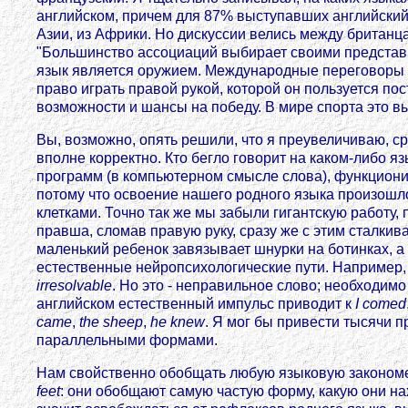
английском, причем для 87% выступавших английский 
Азии, из Африки. Но дискуссии велись между британц
"Большинство ассоциаций выбирает своими представи
язык является оружием. Международные переговоры по
право играть правой рукой, которой он пользуется по
возможности и шансы на победу. В мире спорта это вы
Вы, возможно, опять решили, что я преувеличиваю, с
вполне корректно. Кто бегло говорит на каком-либо я
программ (в компьютерном смысле слова), функциони
потому что освоение нашего родного языка произошл
клетками. Точно так же мы забыли гигантскую работ
правша, сломав правую руку, сразу же с этим сталкив
маленький ребенок завязывает шнурки на ботинках, а
естественные нейропсихологические пути. Например,
irresolvable
. Но это - неправильное слово; необходим
английском естественный импульс приводит к
I comed
came
,
the sheep
,
he knew
. Я мог бы привести тысячи 
параллельными формами.
Нам свойственно обобщать любую языковую закономе
feet
: они обобщают самую частую форму, какую они н