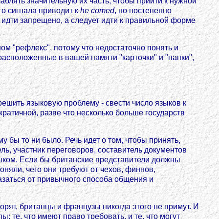
аблять значительную их часть, чтобы прийти к нужной
о сигнала приводит к
he comed
, но постепенно
а идти запрещено, а следует идти к правильной форме
ном "рефлекс", потому что недостаточно понять и
расположенные в вашей памяти "карточки" и "папки",
ешить языковую проблему - свести число языков к
ратичной, разве что несколько больше государств
 бы то ни было. Речь идет о том, чтобы принять,
ель, участник переговоров, составитель документов
ыком. Если бы британские представители должны
оняли, чего они требуют от чехов, финнов,
азаться от привычного способа общения и
орят, британцы и французы никогда этого не примут. И
 те, что имеют право требовать, и те, что могут