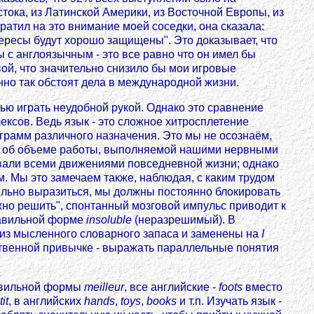
ока, из Латинской Америки, из Восточной Европы, из
ратил на это внимание моей соседки, она сказала:
ересы будут хорошо защищены". Это доказывает, что
с англоязычным - это все равно что он имел бы
вой, что значительно снизило бы мои игровые
нно так обстоят дела в международной жизни.
ью играть неудобной рукой. Однако это сравнение
лексов. Ведь язык - это сложное хитросплетение
грамм различного назначения. Это мы не осознаём,
али об объеме работы, выполняемой нашими нервными
евали всеми движениями повседневной жизни; однако
м. Мы это замечаем также, наблюдая, с каким трудом
вильно выразиться, мы должны постоянно блокировать
но решить", спонтанный мозговой импульс приводит к
правильной форме
insoluble
(неразрешимый). В
 из мысленного словарного запаса и заменены на
I
ственной привычке - выражать параллельные понятия
авильной формы
meilleur
, все английские -
foots
вместо
it
, в английских
hands
,
toys
,
books
и т.п. Изучать язык -