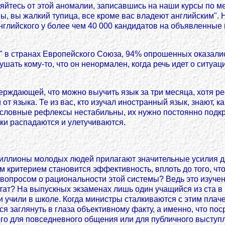
яйтесь от этой аномалии, записавшись на наши курсы по ме
 вы жалкий тупица, все кроме вас владеют английским". Но
глийского у более чем 40 000 кандидатов на объявленные в
" в странах Европейского Союза, 94% опрошенных оказали
шать кому-то, что он ненормален, когда речь идет о ситуац
тверждающей, что можно выучить язык за три месяца, хотя
от языка. Те из вас, кто изучал иностранный язык, знают, ка
условные рефлексы нестабильны, их нужно постоянно подкр
ки распадаются и улетучиваются.
ллионы молодых людей прилагают значительные усилия дл
ным критерием становится эффективность, вплоть до того, 
ся вопросом о рациональности этой системы? Ведь это изуч
тат? На выпускных экзаменах лишь один учащийся из ста в 
и учили в школе. Когда министры сталкиваются с этим плач
тся заглянуть в глаза объективному факту, а именно, что 
го для повседневного общения или для публичного выступл