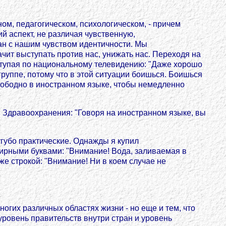
ом, педагогическом, психологическом, - причем
 аспект, не различая чувственную,
зан с нашим чувством идентичности. Мы
чит выступать против нас, унижать нас. Переходя на
выступая по национальному телевидению: "Даже хорошо
группе, потому что в этой ситуации боишься. Боишься
свободно в иностранном языке, чтобы немедленно
 Здравоохранения: "Говоря на иностранном языке, вы
убо практические. Однажды я купил
жирными буквами: "Внимание! Вода, заливаемая в
же строкой: "Внимание! Ни в коем случае не
ногих различных областях жизни - но еще и тем, что
уровень правительств внутри стран и уровень