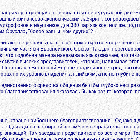
 например, строящаяся Европа стоит перед ужасной дилемм
страшный финансово-экономический лабиринт, сопровождае
микрофонов и наушников для 380 пар языков, или же, под 
ам Оруэлла, "более равны, чем другие"?
читают, не решаясь сказать об этом открыто, что решение с
зличными частями Европейского Союза. Так, для переговор
т, что подобная манера навязывать язык означает, что так
 смутил высоких представителей, которые, навязывая этот 
. Поскольку в Восточной Европе традиционное средство общ
орах по их уровню владения английским, а не по глубине п
 единственного средства общения был бы глубоко несправе
го благоприятствования оказалась бы как раз та, которая, 
оря о "стране наибольшего благоприятствования". Однако я
о так. Однажды на всемирной ассамблее неправительственн
ганизаций. Там заседали представители со всего мира. Тео
х были выступления, а также родные языки выступавших. О