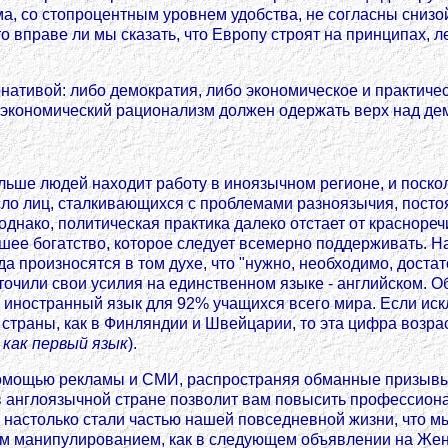
ма, со стопроцентным уровнем удобства, не согласны снизой
то вправе ли мы сказать, что Европу строят на принципах, 
ативой: либо демократия, либо экономическое и практическо
и экономический рационализм должен одержать верх над де
льше людей находит работу в иноязычном регионе, и поско
ло лиц, сталкивающихся с проблемами разноязычия, постоя
днако, политическая практика далеко отстает от красноречи
йшее богатство, которое следует всемерно поддерживать. Н
произносятся в том духе, что "нужно, необходимо, достаточ
точили свои усилия на единственном языке - английском. О
й иностранный язык для 92% учащихся всего мира. Если ис
й страны, как в Финляндии и Швейцарии, то эта цифра возра
 как первый язык
).
омощью рекламы и СМИ, распространяя обманные призывы, 
 англоязычной стране позволит вам повысить профессионал
 настолько стали частью нашей повседневной жизни, что мы
им манипулированием, как в следующем объявлении на Жен