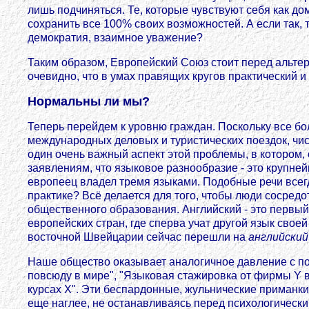
лишь подчиняться. Те, которые чувствуют себя как до
сохранить все 100% своих возможностей. А если так, 
демократия, взаимное уважение?
Таким образом, Европейский Союз стоит перед альтерн
очевидно, что в умах правящих кругов практический 
Нормальны ли мы?
Теперь перейдем к уровню граждан. Поскольку все бо
международных деловых и туристических поездок, чис
один очень важный аспект этой проблемы, в котором, о
заявлениям, что языковое разнообразие - это крупне
европеец владел тремя языками. Подобные речи всегда 
практике? Всё делается для того, чтобы люди сосредо
общественного образования. Английский - это первы
европейских стран, где сперва учат другой язык свое
восточной Швейцарии сейчас перешли на
английский
Наше общество оказывает аналогичное давление с п
повсюду в мире", "Языковая стажировка от фирмы Y в
курсах X". Эти беспардонные, жульнические приманки
еще наглее, не останавливаясь перед психологическ