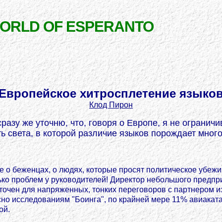
WORLD OF ESPERANTO
Европейское хитросплетение языко
Клод Пирон
сразу же уточню, что, говоря о Европе, я не огран
ь света, в которой различие языков порождает мног
 беженцах, о людях, которые просят политическое убежищ
лько проблем у руководителей! Директор небольшого предпр
аточен для напряженных, тонких переговоров с партнером и
сно исследованиям "Боинга", по крайней мере 11% авиака
ой.