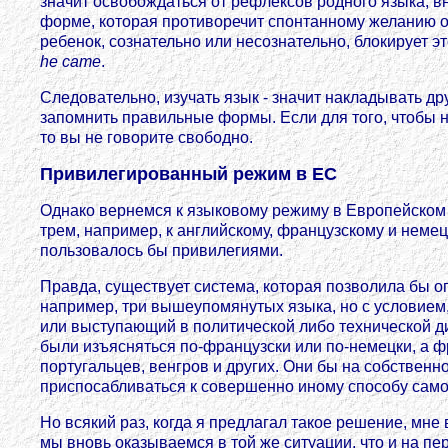
значит освобождаться от рефлексов родного языка, вн
форме, которая противоречит спонтанному желанию о
ребенок, сознательно или несознательно, блокирует э
he came
.
Следовательно, изучать язык - значит накладывать др
запомнить правильные формы. Если для того, чтобы н
то вы не говорите свободно.
Привилегированный режим в ЕС
Однако вернемся к языковому режиму в Европейском 
трем, например, к английскому, французскому и неме
пользовалось бы привилегиями.
Правда, существует система, которая позволила бы о
например, три вышеупомянутых языка, но с условием, 
или выступающий в политической либо технической д
были изъясняться по-французски или по-немецки, а фр
португальцев, венгров и других. Они бы на собствен
приспосабливаться к совершенно иному способу сам
Но всякий раз, когда я предлагал такое решение, мне 
мы вновь оказываемся в той же ситуации, что и на пер