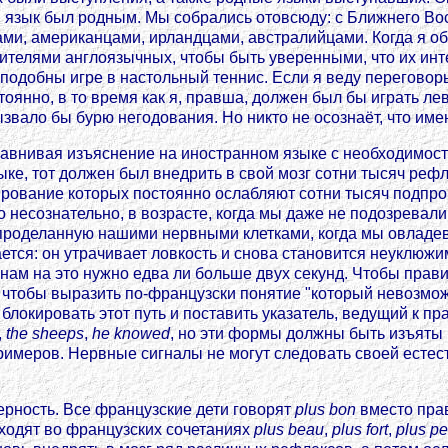
язык был родным. Мы собрались отовсюду: с Ближнего Вост
ами, американцами, ирландцами, австралийцами. Когда я об
телями англоязычных, чтобы быть уверенными, что их инт
добны игре в настольный теннис. Если я веду переговоры 
стоянно, в то время как я, правша, должен был бы играть ле
звало бы бурю негодования. Но никто не осознаёт, что име
равнивая изъяснение на иностранном языке с необходимост
зыке, тот должен был внедрить в свой мозг сотни тысяч реф
рование которых постоянно ослабляют сотни тысяч подпро
о несознательно, в возрасте, когда мы даже не подозрев
у, проделанную нашими нервными клетками, когда мы овлад
ается: он утрачивает ловкость и снова становится неуклюжи
 нам на это нужно едва ли больше двух секунд. Чтобы пра
 чтобы выразить по-французски понятие "который невозмож
о блокировать этот путь и поставить указатель, ведущий к 
,
the sheeps
,
he knowed
, но эти формы должны быть изъяты
примеров. Нервные сигналы не могут следовать своей есте
рность. Все французские дети говорят
plus bon
вместо пр
аходят во французских сочетаниях
plus beau
,
plus fort
,
plus pet