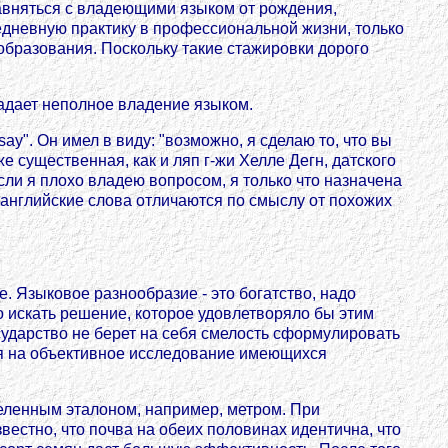
авняться с владеющими языком от рождения,
дневную практику в профессиональной жизни, только
 образования. Поскольку такие стажировки дорого
ладает неполное владение языком.
say". Он имел в виду: "возможно, я сделаю то, что вы
же существенная, как и ляп г-жи Хелле Дегн, датского
сли я плохо владею вопросом, я только что назначена
гие английские слова отличаются по смыслу от похожих
е. Языковое разнообразие - это богатство, надо
о искать решение, которое удовлетворяло бы этим
сударство не берет на себя смелость сформулировать
тся на объективное исследование имеющихся
деленным эталоном, например, метром. При
вестно, что почва на обеих половинах идентична, что