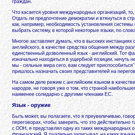
граждан.
Что касается уровня международных организаций, то,
Отдать ли предпочтение демократии и втянуться в 
как, например, необходимость установления системы 
выбрать систему, в которой некоторые языки, по слов
Многое заставляет думать, что в высоких инстанциях с
английского, в качестве средства общения между ра
единственный дозволенный язык - английский. Тот фак
изначально находиться в ущербной позиции, ничуть не
мы - сильные мира сего, вам следует приспособиться"
пришлось назначать своих представителей на перегов
На самом деле режим с английским языком в качестве
народов, не говоря уже о том, что страной наибольше
наименее солидарно с другими членами ЕС.
Язык - оружие
Быть может, вы полагаете, что я преувеличиваю, гов
переговорах, чтобы заверить, что это действительн
с ООН, я представлял одну из таких международных ор
французский. Я тщательно записывал, на каких языка