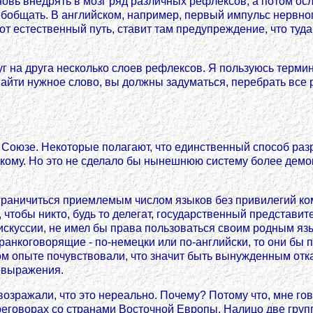
овь внедрять в мозг ряд различных рефлексов, а потом осл
бобщать. В английском, например, первый импульс нервног
тот естественный путь, ставит там предупреждение, что туд
уг на друга несколько слоев рефлексов. Я пользуюсь терми
айти нужное слово, вы должны задуматься, перебрать все 
Союзе. Некоторые полагают, что единственный способ разр
цкому. Но это не сделало бы нынешнюю систему более демок
граничиться приемлемым числом языков без привилегий кому
чтобы никто, будь то делегат, государственный представит
искуссии, не имел бы права пользоваться своим родным яз
анкоговорящие - по-немецки или по-английски, то они бы п
ном опыте почувствовали, что значит быть вынужденным отк
овыражения.
возражали, что это нереально. Почему? Потому что, мне гов
еговорах со странами Восточной Европы. Налицо две группы: