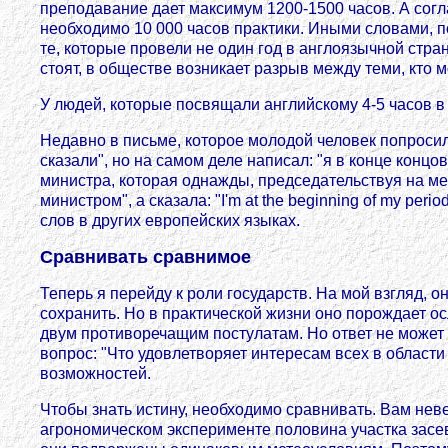
преподавание дает максимум 1200-1500 часов. А сог
необходимо 10 000 часов практики. Иными словами, 
те, которые провели не один год в англоязычной стр
стоят, в обществе возникает разрыв между теми, кто м
У людей, которые посвящали английскому 4-5 часов в
Недавно в письме, которое молодой человек попросил ме
сказали", но на самом деле написал: "я в конце концо
министра, которая однажды, председательствуя на ме
министром", а сказала: "I'm at the beginning of my pe
слов в других европейских языках.
Сравнивать сравнимое
Теперь я перейду к роли государств. На мой взгляд, о
сохранить. Но в практической жизни оно порождает о
двум противоречащим постулатам. Но ответ не может 
вопрос: "Что удовлетворяет интересам всех в област
возможностей.
Чтобы знать истину, необходимо сравнивать. Вам нев
агрономическом эксперименте половина участка засев