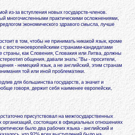
ой из-за вступления новых государств-членов.
мый многочисленными практическими осложнениями,
предлогом экономического здравого смысла, лучше
остоит в том, чтобы не принимать никакой язык, кроме
ов с восточноевропейскими странами-кандидатами
ие страны, как Словения, Словакия или Литва, должны
стереотип общения, давали знать: "Вы - просители,
ения - немецкий язык, а не английский, этим странам
онимания той или иной проблематики.
длив для большинства государств, а значит и
вообще говоря, держит себя наименее европейски,
 достаточно присутствовал на межгосударственных
ых организаций, состоящих в официальных отношениях
ретически было два рабочих языка - английский и
казалось, что 92% всех выступлений было на