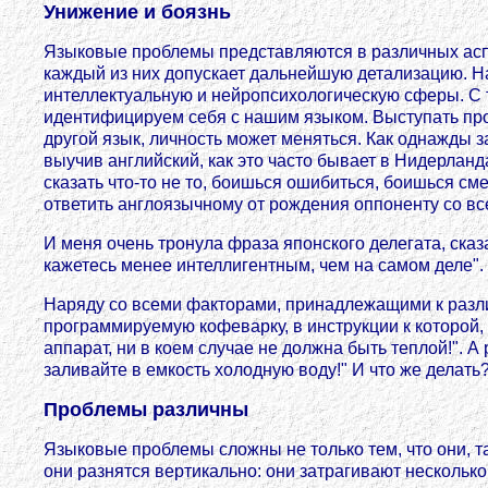
Унижение и боязнь
Языковые проблемы представляются в различных аспек
каждый из них допускает дальнейшую детализацию. На
интеллектуальную и нейропсихологическую сферы. С т
идентифицируем себя с нашим языком. Выступать прот
другой язык, личность может меняться. Как однажды 
выучив английский, как это часто бывает в Нидерлан
сказать что-то не то, боишься ошибиться, боишься с
ответить англоязычному от рождения оппоненту со вс
И меня очень тронула фраза японского делегата, ск
кажетесь менее интеллигентным, чем на самом деле".
Наряду со всеми факторами, принадлежащими к разл
программируемую кофеварку, в инструкции к которой
аппарат, ни в коем случае не должна быть теплой!". 
заливайте в емкость холодную воду!" И что же делать
Проблемы различны
Языковые проблемы сложны не только тем, что они, так
они разнятся вертикально: они затрагивают нескольк