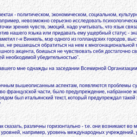
тах - политическом, экономическом, социальном, культурн
пример, невозможно серьезно исследовать психологический
очки зрения чувств, эмоций, надо учитывать, что язык свя
ив нашего языка или придавать ему ущербный статус - зна
заметил г-н Винкель, мэр одного из голландских городов, 
дах, не решаешься обратиться на нем к многонациональной 
мешного акцента, боишься не чувствовать себя достаточно 
ей необходимой убедительностью".
азавшего мне однажды на заседании Всемирной Организации
ичным вышеописанным аспектам, появляются проблемы суг
, во французской части, было предупреждение, набранное 
А рядом был итальянский текст, который предупреждал такой 
?
 сказать, различны горизонтально - т.е. они возникают во м
о уровней, например, уровень международных учреждений, 