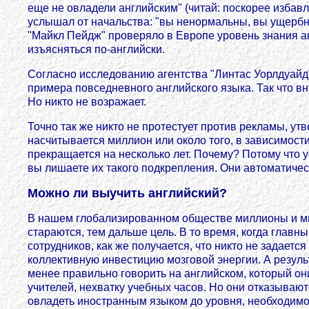
еще не овладели английским" (читай: поскорее избавл
услышал от начальства: "вы ненормальны, вы ущербны,
"Майкл Пейдж" проверяло в Европе уровень знания ан
изъясняться по-английски.
Согласно исследованию агентства "Линтас Уорлдуайд
примера повседневного английского языка. Так что вну
Но никто не возражает.
Точно так же никто не протестует против рекламы, у
насчитывается миллион или около того, в зависимости 
прекращается на несколько лет. Почему? Потому что 
вы лишаете их такого подкрепления. Они автоматичес
Можно ли выучить английский?
В нашем глобализированном обществе миллионы и ми
стараются, тем дальше цель. В то время, когда глав
сотрудников, как же получается, что никто не задает
коллективную инвестицию мозговой энергии. А резуль
менее правильно говорить на английском, который он
учителей, нехватку учебных часов. Но они отказываю
овладеть иностранным языком до уровня, необходимо