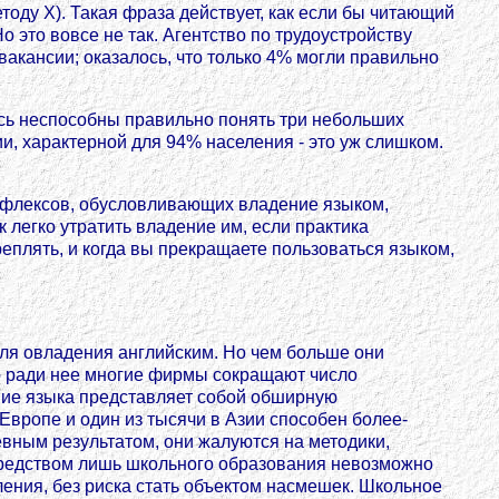
тоду X). Такая фраза действует, как если бы читающий
 это вовсе не так. Агентство по трудоустройству
акансии; оказалось, что только 4% могли правильно
сь неспособны правильно понять три небольших
ии, характерной для 94% населения - это уж слишком.
 рефлексов, обусловливающих владение языком,
к легко утратить владение им, если практика
еплять, и когда вы прекращаете пользоваться языком,
я овладения английским. Но чем больше они
что ради нее многие фирмы сокращают число
ение языка представляет собой обширную
Европе и один из тысячи в Азии способен более-
евным результатом, они жалуются на методики,
посредством лишь школьного образования невозможно
ения, без риска стать объектом насмешек. Школьное