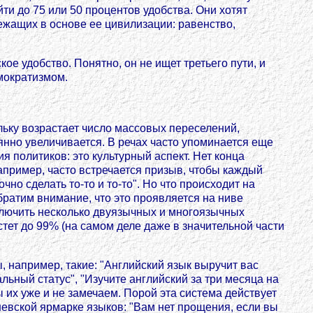
ти до 75 или 50 процентов удобства. Они хотят
лежащих в основе ее цивилизации: равенство,
е удобство. Понятно, он не ищет третьего пути, и
мократизмом.
льку возрастает число массовых переселений,
нно увеличивается. В речах часто упоминается еще
я политиков: это культурный аспект. Нет конца
апример, часто встречается призыв, чтобы каждый
но сделать то-то и то-то". Но что происходит на
братим внимание, что это проявляется на ниве
ключить несколько двуязычных и многоязычных
стет до 99% (на самом деле даже в значительной части
например, такие: "Английский язык выручит вас
ьный статус", "Изучите английский за три месяца на
 их уже и не замечаем. Порой эта система действует
евской ярмарке языков: "Вам нет прощения, если вы