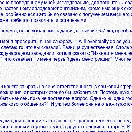
ласно проведенному мной исследованию, для того чтобы ср
по-настоящему овладевают английским, кроме имеющих еже
ане, особенно если это было связано с получением высшего
ожет себе это позволить, и остальными.
 неделю, плюс домашние задания, в течение 6-7 лет, преоб
ня проверить, я нашел фразу: "I will eventually do as you 
в сделаю то, что вы сказали". Разница существенная. Столь 
ждународном заседании, хотела сказать: "Извините меня, е
riod", что означает: "у меня первый день менструации". Мно
ни избегают брать на себя ответственность в языковой сфер
сложнения, от которых стоило бы избавиться. Поэтому нужн
быть найден, пока не поставлен вопрос. Однако ни одно го
и языкового общения?". И уж тем более они не отваживаю
едома длина предмета, если вы не сравниваете его с опре
ается новым сортом семян, а другая половина - старым. Из