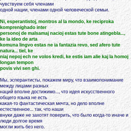
чувствуем себя членами
одной нации, членами одной человеческой семьи.
Ni, esperantistoj, montros al la mondo, ke reciproka
komprenighado inter
personoj de malsamaj nacioj estas tute bone atingebla...,
ke la ideo de arta
komuna lingvo estas ne ia fantazia revo, sed afero tute
natura... tiel, ke
niaj nepoj ech ne volos kredi, ke estis iam alie kaj la homoj
longan tempon
povis vivi sen ghi.
Мы, эсперантисты, покажем миру, что взаимопонимание
между лицами разных
наций вполне достижимо..., что идея искусственного
общего языка не есть
какая-то фантастическая мечта, но дело вполне
естественное... так, что наши
внуки даже не захотят поверить, что было когда-то иначе и
люди долгое время
могли жить без него.