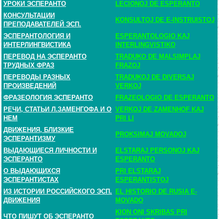
УРОКИ ЭСПЕРАНТО
LECIONOJ DE ESPERANTO
КОНСУЛЬТАЦИИ
KONSULTOJ DE E-INSTRUISTOJ
ПРЕПОДАВАТЕЛЕЙ ЭСП.
ЭСПЕРАНТОЛОГИЯ И
ESPERANTOLOGIO KAJ
ИНТЕРЛИНГВИСТИКА
INTERLINGVISTIKO
ПЕРЕВОД НА ЭСПЕРАНТО
TRADUKO DE MALSIMPLAJ
ТРУДНЫХ ФРАЗ
FRAZOJ
ПЕРЕВОДЫ РАЗНЫХ
TRADUKOJ DE DIVERSAJ
ПРОИЗВЕДЕНИЙ
VERKOJ
ФРАЗЕОЛОГИЯ ЭСПЕРАНТО
FRAZEOLOGIO DE ESPERANTO
РЕЧИ, СТАТЬИ Л.ЗАМЕНГОФА И О
VERKOJ DE ZAMENHOF KAJ
НЕМ
PRI LI
ДВИЖЕНИЯ, БЛИЗКИЕ
PROKSIMAJ MOVADOJ
ЭСПЕРАНТИЗМУ
ВЫДАЮЩИЕСЯ ЛИЧНОСТИ И
ELSTARAJ PERSONOJ KAJ
ЭСПЕРАНТО
ESPERANTO
О ВЫДАЮЩИХСЯ
PRI ELSTARAJ
ЭСПЕРАНТИСТАХ
ESPERANTISTOJ
ИЗ ИСТОРИИ РОССИЙСКОГО ЭСП.
EL HISTORIO DE RUSIA E-
ДВИЖЕНИЯ
MOVADO
KION ONI SKRIBAS PRI
ЧТО ПИШУТ ОБ ЭСПЕРАНТО