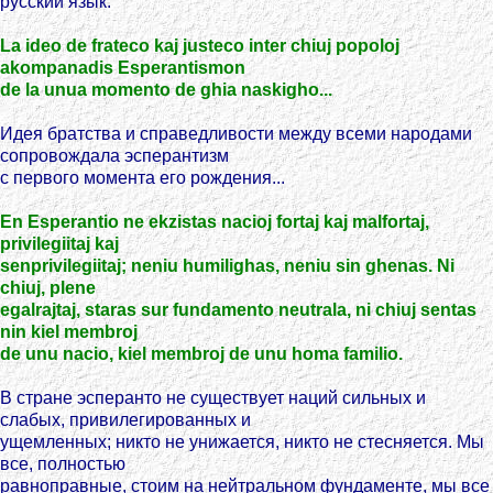
русский язык.
La ideo de frateco kaj justeco inter chiuj popoloj
akompanadis Esperantismon
de la unua momento de ghia naskigho...
Идея братства и справедливости между всеми народами
сопровождала эсперантизм
с первого момента его рождения...
En Esperantio ne ekzistas nacioj fortaj kaj malfortaj,
privilegiitaj kaj
senprivilegiitaj; neniu humilighas, neniu sin ghenas. Ni
chiuj, plene
egalrajtaj, staras sur fundamento neutrala, ni chiuj sentas
nin kiel membroj
de unu nacio, kiel membroj de unu homa familio.
В стране эсперанто не существует наций сильных и
слабых, привилегированных и
ущемленных; никто не унижается, никто не стесняется. Мы
все, полностью
равноправные, стоим на нейтральном фундаменте, мы все