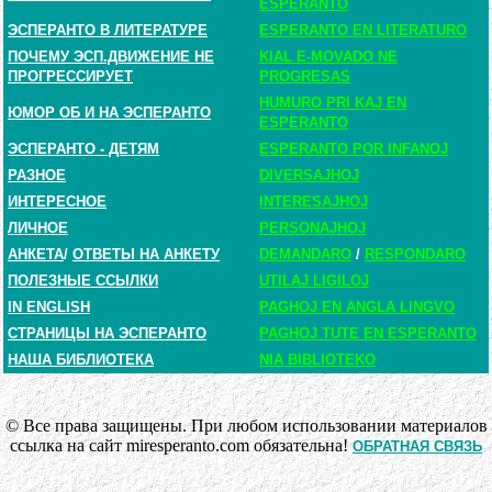
ESPERANTO
ЭСПЕРАНТО В ЛИТЕРАТУРЕ
ESPERANTO EN LITERATURO
ПОЧЕМУ ЭСП.ДВИЖЕНИЕ НЕ
KIAL E-MOVADO NE
ПРОГРЕССИРУЕТ
PROGRESAS
HUMURO PRI KAJ EN
ЮМОР ОБ И НА ЭСПЕРАНТО
ESPERANTO
ЭСПЕРАНТО - ДЕТЯМ
ESPERANTO POR INFANOJ
РАЗНОЕ
DIVERSAJHOJ
ИНТЕРЕСНОЕ
INTERESAJHOJ
ЛИЧНОЕ
PERSONAJHOJ
АНКЕТА
/
ОТВЕТЫ НА АНКЕТУ
DEMANDARO
/
RESPONDARO
ПОЛЕЗНЫЕ ССЫЛКИ
UTILAJ LIGILOJ
IN ENGLISH
PAGHOJ EN ANGLA LINGVO
СТРАНИЦЫ НА ЭСПЕРАНТО
PAGHOJ TUTE EN ESPERANTO
НАША БИБЛИОТЕКА
NIA BIBLIOTEKO
© Все права защищены. При любом использовании материалов
ссылка на сайт miresperanto.com обязательна!
ОБРАТНАЯ СВЯЗЬ