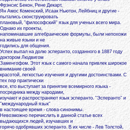
Фрэнсис Бекон, Рене Декарт,
Ян Амос Коменский, Исаак Ньютон, Лейбниц и другие -
пытались сконструировать
плановый, "философский" язык для ученых всего мира.
Однако их проекты,
напоминавшие алгебраические формулы, были непохожи
на живые языки и не
годились для общения.
Успех выпал на долю эсперанто, созданного в 1887 году
доктором Людвигом
Заменгофом. Этот язык с самого начала привлек широкое
внимание своей
красотой, легкостью изучения и другими достоинствами. С
тех пор практически
все, кто выступает за принятие всемирного языка -
посредника между народами,
изучают и распространяют язык эсперанто. "Эсперанто" и
"международный язык"
в настоящее время - слова-синонимы.
Невозможно перечислить в данной статье всех
выдающихся людей, изучавших и
горячо одобрявших эсперанто. В их числе - Лев Толстой,