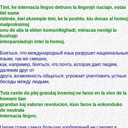
Timi, ke internacia lingvo detruos la lingvojn naciajn, estas
tiel same
ridinde, kiel ekzemple timi, ke la poshto, kiu donas al homoj
malproksimaj
unu de alia la eblon komunikighadi, minacas neniigi la
bushajn
interparoladojn inter la homoj.
Бояться, что международный язык разрушит национальные
языки, так же смешно,
как, например, бояться, что почта, которая дает людям,
далеким друг от
друга, возможность общаться, угрожает уничтожить устные
беседы между людьми.
Tuta cento da plej grandaj inventoj ne faros en la vivo de la
homaro tian
grandan kaj valoran revolucion, kiun faros la enkonduko
de neutrala
internacia lingvo.
Целая сотня самых больших изобретений не сделает в