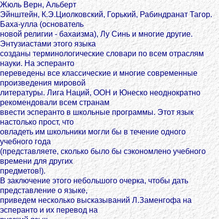
Жюль Верн, Альберт
Эйнштейн, К.Э.Циолковский, Горький, Рабиндранат Тагор.
Баха-улла (основатель
новой религии - бахаизма), Лу Синь и многие другие.
Энтузиастами этого языка
созданы терминологические словари по всем отраслям
науки. На эсперанто
переведены все классические и многие современные
произведения мировой
литературы. Лига Наций, ООН и Юнеско неоднократно
рекомендовали всем странам
ввести эсперанто в школьные программы. Этот язык
настолько прост, что
овладеть им школьники могли бы в течение одного
учебного года
(представляете, сколько было бы сэкономлено учебного
времени для других
предметов!).
В заключение этого небольшого очерка, чтобы дать
представление о языке,
приведем несколько высказываний Л.Заменгофа на
эсперанто и их перевод на