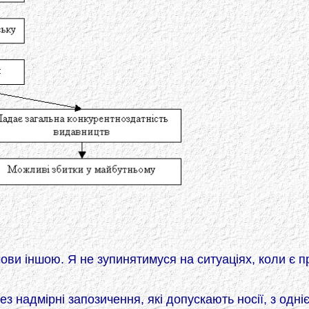
мови іншою. Я не зупинятимуся на ситуаціях, коли є 
ез надмірні запозичення, які допускають носії, з одні