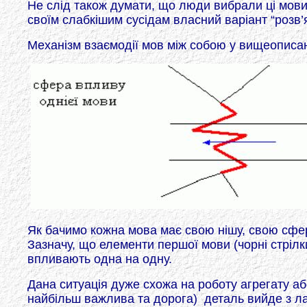
Не слід також думати, що люди вибрали ці мови
своїм слабкішим сусідам власний варіант “розв’я
Механізм взаємодії мов між собою у вищеописані
Як бачимо кожна мова має свою нішу, свою сферу
Зазначу, що елементи першої мови (чорні стрілки
впливають одна на одну.
Дана ситуація дуже схожа на роботу агрегату аб
найбільш важлива та дорога) деталь вийде з ла