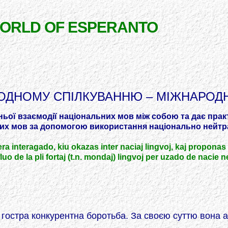
WORLD OF ESPERANTO
ОДНОМУ СПІЛКУВАННЮ – МІЖНАРОДН
ої взаємодії національних мов між собою та дає практ
вих мов зa допомогою використання національно нейтр
 interagado, kiu okazas inter naciaj lingvoj, kaj proponas 
fluo de la pli fortaj (t.n. mondaj) lingvoj per uzado de nacie
є гостра конкурентна боротьба. За своєю суттю вона 