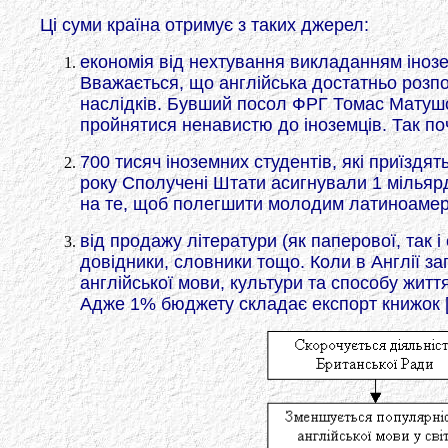
Ці суми країна отримує з таких джерел:
економія від нехтування викладанням інозе
Вважається, що англійська достатньо розп
наслідків. Бувший посол ФРГ Томас Матушок
пройнятися ненавистю до іноземців. Так поч
700 тисяч іноземних студентів, які приїзд
року Сполучені Штати асигнували 1 мільяр
на те, щоб полегшити молодим латиноамери
від продажу літератури (як паперової, так 
довідники, словники тощо. Коли в Англії за
англійської мови, культури та способу життя
Адже 1% бюджету складає експорт книжок [6]