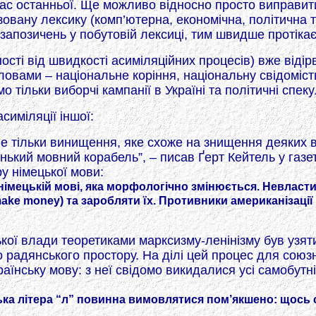
с останньої. Ще можливо відносно просто виправити 
вану лексику (комп’ютерна, економічна, політична то
 запозичень у побутовій лексиці, тим швидше протікає
сті від швидкості асиміляційних процесів) вже відірв
ловами – національне коріння, національну свідоміс
тільки виборчі кампанії в Україні та політичні спеку
симіляції іншої:
 не тільки винищення, яке схоже на знищення деяких 
ький мовний корабель”, – писав Ґерт Кейтель у газет
у німецької мови:
німецькій мові, яка морфологічно змінюється. Невласт
make money) та заробляти їх. Противники американізаці
кої влади теоретиками марксизму-ленінізму був узяти
 радянського простору. На ділі цей процес для союз
раїнську мову: з неї свідомо викидалися усі самобут
ка літера “л” повинна вимовлятися пом’якшено: щось с