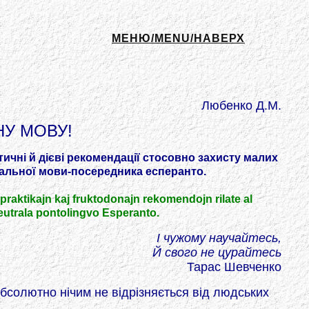
МЕНЮ/MENU/НАВЕРХ
Любенко Д.М.
У МОВУ!
ичні й дієві рекомендації стосовно захисту малих
альної мови-посередника есперанто.
praktikajn kaj fruktodonajn rekomendojn rilate al
 neutrala pontolingvo Esperanto.
І чужому научайтесь,
Й свого не цурайтесь
Тарас Шевченко
абсолютно нічим не відрізняється від людських