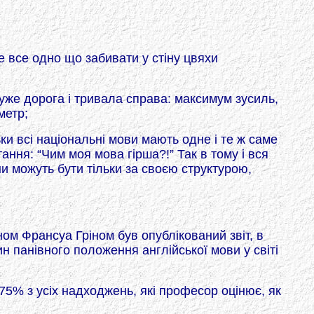
е все одно що забивати у стіну цвяхи
дуже дорога і тривала справа: максимум зусиль,
метр;
ки всі національні мови мають одне і те ж саме
ання: “Чим моя мова гірша?!” Так в тому і вся
они можуть бути тільки за своєю структурою,
ном Франсуа Гріном був опублікований звіт, в
 панівного положення англійської мови у світі
75% з усіх надходжень, які професор оцінює, як