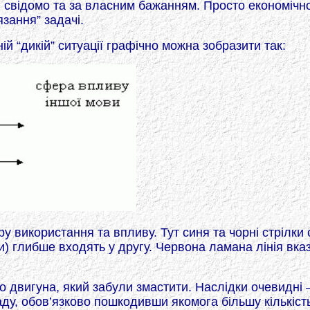
 свідомо та за власним бажанням. Просто економічн
зання” задачі.
й “дикій” ситуації графічно можна зобразити так:
 використання та впливу. Тут синя та чорні стрілки 
) глибше входять у другу. Червона ламана лінія вказу
о двигуна, який забули змастити. Наслідки очевидні –
ду, обов’язково пошкодивши якомога більшу кількіст