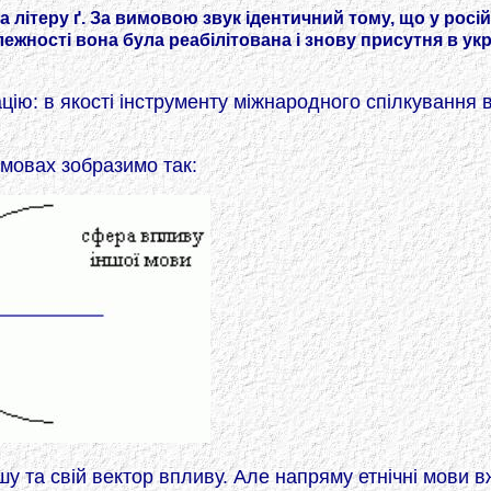
літеру ґ. За вимовою звук ідентичний тому, що у російсь
ежності вона була реабілітована і знову присутня в укра
ію: в якості інструменту міжнародного спілкування
умовах зобразимо так:
шу та свій вектор впливу. Але напряму етнічні мови 