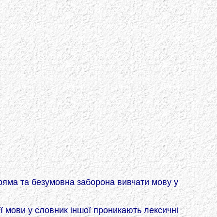
пряма та безумовна заборона вивчати мову у
єї мови у словник іншої проникають лексичні