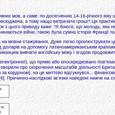
мних мов, а саме: по досягненню 14-16-річного віку
овсюджена, а тому нащо витрачати гроші? Ця практик
 з цього приводу каже: “Я боюся, що молодь, яка не
инаються війни, такою була сумна історія Франції та 
ять на мовне стажування. Дуже легко проілюструвати 
д доларів на допомогу латиноамериканським країнам.
канцям вивчати англійську мову і згодом продовжити
і електронної), що прямо або опосередковано пов’язан
говорили про скорочення масштабів діяльності Британ
 за кордоном), на це миттєво відгукнувся... фінансови
. Причинно-наслідкові зв’язки наведені нижче на схе