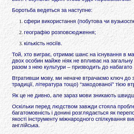
Боротьба ведеться за наступне:
сфери використання (побутова чи вузькоспе
географію розповсюдження;
кількість носіїв.
Той, хто виграє, отримає шанс на існування в ма
двох особин майже ніяк не впливає на загальну с
разом з нею культури – призводить до набагато 
Втративши мову, ми неначе втрачаємо ключ до за
традиції, література тощо) “закодованої” тією 
Як це не дивно, але зараз мови зникають швид
Оскільки перед людством завжди стояла проблем
багатомовність і донині розглядається як переп
якості інструменту міжнародного спілкування ви
англійська.