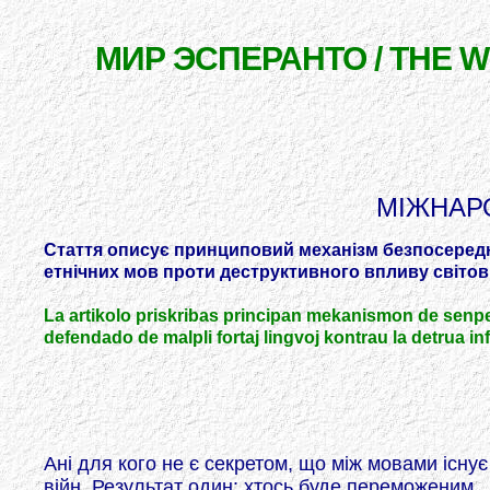
МИР ЭСПЕРАНТО / THE 
МІЖНАР
Стаття описує принциповий механізм безпосереднь
етнічних мов проти деструктивного впливу світо
La artikolo priskribas principan mekanismon de senpera
defendado de malpli fortaj lingvoj kontrau la detrua in
Ані для кого не є секретом, що між мовами існу
війн. Результат один: хтось буде переможеним.