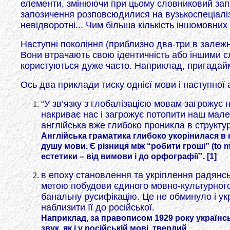
елементи, змінюючи при цьому словниковий запа
запозичення розповсюдилися на вузькоспеціалізо
невідворотні... Чим більша кількість іншомовних
Наступні покоління (приблизно два-три в залежно
Вони втрачають свою ідентичність або іншими с
користуються дуже часто. Наприклад, пригадаймо 
Ось два приклади тиску однієї мови і наступної а
“У зв’язку з глобалізацією мовам загрожує
накриває нас і загрожує потопити наш мален
англійська вже глибоко проникла в структур
Англійська граматика глибоко укорінилася в 
душу мови. Є різниця між “робити гроші” (to 
естетики – від вимови і до орфографії”. [1]
в епоху становлення та укріплення радянсь
метою побудови єдиного мовно-культурного
банальну русифікацію. Це не обминуло і ук
наблизити її до російської.
Наприклад, за правописом 1929 року українсь
звук, як і у російській мові, твердий.