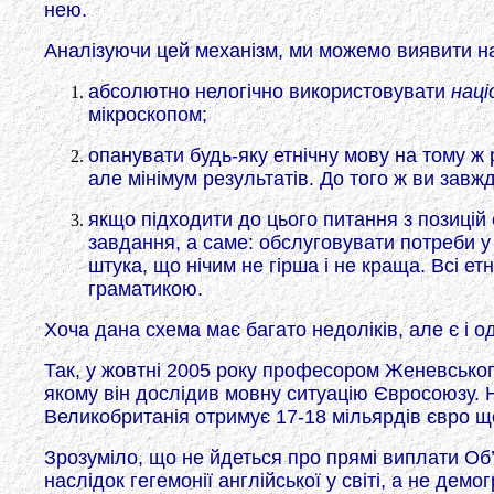
нею.
Аналізуючи цей механізм, ми можемо виявити на
абсолютно нелогічно використовувати
наці
мікроскопом;
опанувати будь-яку етнічну мову на тому ж 
але мінімум результатів. До того ж ви завжд
якщо підходити до цього питання з позицій 
завдання, а саме: обслуговувати потреби у 
штука, що нічим не гірша і не краща. Всі ет
граматикою.
Хоча дана схема має багато недоліків, але є і о
Так, у жовтні 2005 року професором Женевського
якому він дослідив мовну ситуацію Євросоюзу. Н
Великобританія отримує 17-18 мільярдів євро щ
Зрозуміло, що не йдеться про прямі виплати Об’
наслідок гегемонії англійської у світі, а не дем