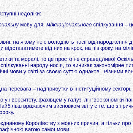
ступні недоліки:
ональну
мову для
між
національного
спілкування – ц
рівні, на якому нею володіють носії від народження 
и відставатимете від них на крок, на півкроку, на мілі
етики та моралі, то це просто не справедливо! Оскіль
спілкуванні народу-носія, то виникає закономірне пит
нічні мови у світі за своєю суттю однакові. Різними в
дна перевага – надприбутки в інституційному секторі.
 університету, фахівцем у галузі лінгвоекономіки па
айбільш вражаючим висновком звіту є те, що з причин
ороку.
єднаному Королівству з мовних причин, а тільки про 
ографічною вагою самої мови.