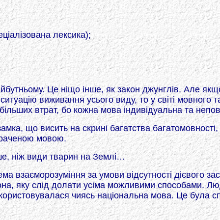
ціалізована лексика);
йбутньому. Це ніщо інше, як закон джунглів. Але якщо
итуацію виживання усього виду, то у світі мовного т
більших втрат, бо кожна мова індивідуальна та непо
мка, що висить на скрині багатства багатомовності, 
втраченою мовою.
ше, ніж види тварин на Землі…
а взаєморозуміння за умови відсутності дієвого зас
она, яку слід долати усіма можливими способами. Люд
користовувалася чиясь національна мова. Це була сп