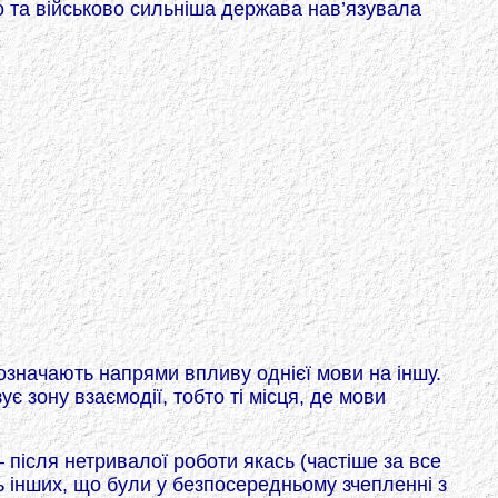
о та військово сильніша держава нав’язувала
означають напрями впливу однієї мови на іншу.
є зону взаємодії, тобто ті місця, де мови
 після нетривалої роботи якась (частіше за все
ь інших, що були у безпосередньому зчепленні з