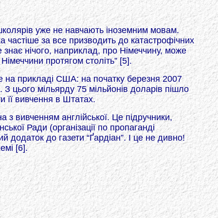
 школярів уже не навчають іноземним мовам.
а частіше за все призводить до катастрофічних
 знає нічого, наприклад, про Німеччину, може
Німеччини протягом століть” [5].
це на прикладі США: на початку березня 2007
 З цього мільярду 75 мільйонів доларів пішло
 її вивчення в Штатах.
а з вивченням англійської. Це підручники,
ської Ради (організації по пропаганді
й додаток до газети “Ґардіан”. І це не дивно!
мі [6].