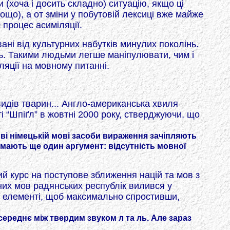
(хоча і досить складно) ситуацію, якщо ці
що), а от зміни у побутовій лексиці вже майже
 процес асиміляції.
ані від культурних набутків минулих поколінь.
ть. Такими людьми легше маніпулювати, чим і
ляції на мовному питанні.
видів тварин... Англо-американська хвиля
і “Шпіґл” в жовтні 2000 року, стверджуючи, що
иві німецькій мові засоби вираження зачіпляють
ї мають ще один аргумент: відсутність мовної
й курс на поступове зближення націй та мов з
них мов радянських республік вилився у
ні елементі, щоб максимально спростивши,
ереднє між твердим звуком л та ль. Але зараз