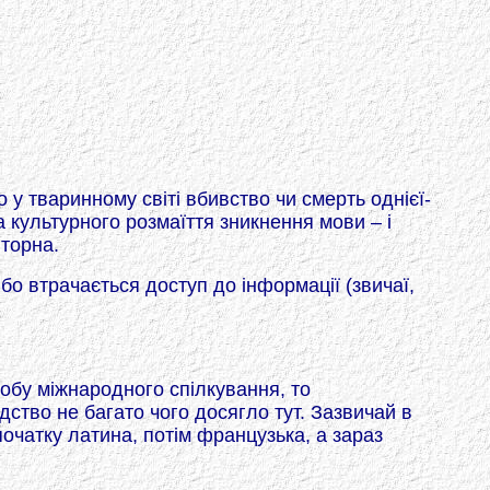
 у тваринному світі вбивство чи смерть однієї-
а культурного розмаїття зникнення мови – і
вторна.
бо втрачається доступ до інформації (звичаї,
обу міжнародного спілкування, то
ство не багато чого досягло тут. Зазвичай в
очатку латина, потім французька, а зараз