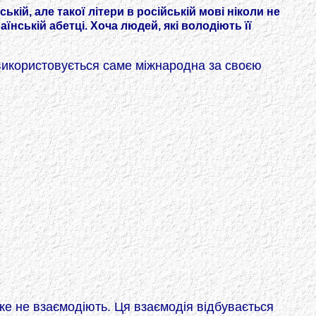
кій, але такої літери в російській мові ніколи не
їнській абетці. Хоча людей, які володіють її
 використовується саме міжнародна за своєю
вже не взаємодіють. Ця взаємодія відбувається