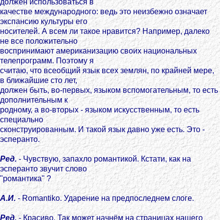
должен использоваться в
качестве международного: ведь это неизбежно означает
экспансию культуры его
носителей. А всем ли такое нравится? Например, далеко
нe все положительно
воспринимают американизацию своих национальных
телепрограмм. Поэтому я
считаю, что всеобщий язык всех землян, по крайней мере,
в ближайшие сто лет,
должен быть, во-первых, языком вспомогательным, то есть
дополнительным к
родному, а во-вторых - языком искусственным, то есть
специально
сконструированным. И такой язык давно уже есть. Это -
эсперанто.
Ред.
- Чувствую, запахло романтикой. Кстати, как на
эсперанто звучит слово
"романтика" ?
А.И.
- Romantiko. Ударение на предпоследнем слоге.
Ред.
- Красиво. Так может начнём на страницах нашего