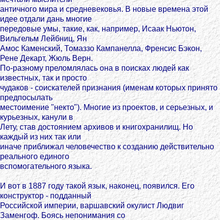
античного мира и средневековья. В новые времена этой
идее отдали дань многие
передовые умы, такие, как, например, Исаак Ньютон,
Вильгельм Лейбниц, Ян
Амос Каменский, Томаззо Кампанелла, Френсис Бэкон,
Рене Декарт, Жюль Верн.
По-разному преломлялась она в поисках людей как
известных, так и просто
чудаков - соискателей признания (именам которых принято
предпосылать
местоимение "некто"). Многие из проектов, и серьезных, и
курьезных, канули в
Лету, став достоянием архивов и книгохранилищ. Но
каждый из них так или
иначе приближал человечество к созданию действительно
реального единого
вспомогательного языка.
И вот в 1887 году такой язык, наконец, появился. Его
конструктор - подданный
Российской империи, варшавский окулист Людвиг
Заменгоф. Боясь непонимания со