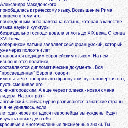
Александра Македонского
приобщалась к греческому языку. Возвышение Рима
привело к тому, что
побежденным бьпа навязана латынь, которая в качестве
языка науки и культуры
безраздельно господствовала вплоть до XIX века. С конца
XVIII века
соперником латыни заявляет себя французский, который
уже через полсотни лет
становится ведущим европейским языком. На нем
изъясняются политики,
составляются дипломатические документы. Вся
"просвещенная" Европа говорит
или пытается говорить по-французски, пусть коверкая его,
пусть смешивая его
с нижегородским. А еще через полвека - новая смена
лидера. На этот раз -
английский. Сейчас бурно развиваются азиатские страны,
и я не удивлюсь, если
лет эдак через пятьдесят европейцы вынуждены будут
изучать новыe для себя
красивые и многочисленные письменные знаки. Ты