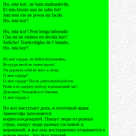
Ho, mia kor', ne batu maltrankvile,
El mia brusto nun ne saltu for!
Jam teni vin ne povas mi facile,
Ho, mia kor'!
Ho, mia kor'! Post longa laborado
Chu mi ne venkos en decida hor'!
Sufiche! Trankvilighu de l' batado,
Ho, mia kor'!
(О, моё сердце, не бейся беспокойно,
Из груди моей не скачи прочь!
Уж держать себя не могу я легко,
О, моё сердце!
О, моё сердце! После длительной работы
Разве я не одержу победу в решающий час!
Довольно! Успокойся от биения,
О, моё сердце.)
Но вот наступает день, и почтовый ящик
Заменгофа заполняется
корреспонденцией. Пишут люди из разных
стран, пишут люди разных сословий и
верований, и все они восторженно отзываются о
новом языке. Это был триумф,