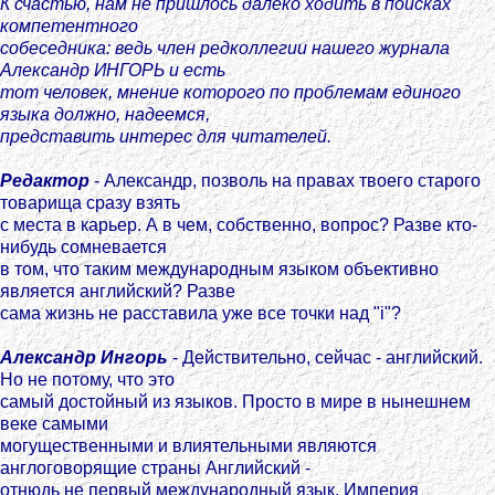
К счастью, нам не пришлось далеко ходить в поисках
компетентного
собеседника: ведь член редколлегии нашего журнала
Александр ИНГОРЬ и есть
тот человек, мнение которого по проблемам единого
языка должно, надеемся,
представить интерес для читателей.
Редактор
- Александр, позволь на правах твоего старого
товарища сразу взять
с места в карьер. А в чем, собственно, вопрос? Разве кто-
нибудь сомневается
в том, что таким международным языком объективно
является английский? Разве
сама жизнь не расставила уже все точки над "i"?
Александр Ингорь
- Действительно, сейчас - английский.
Но не потому, что это
самый достойный из языков. Просто в мире в нынешнем
веке самыми
могущественными и влиятельными являются
англоговорящие страны Английский -
отнюдь не первый международный язык. Империя