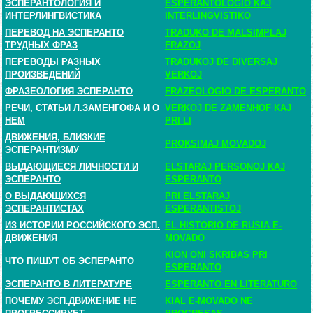
ЭСПЕРАНТОЛОГИЯ И
ESPERANTOLOGIO KAJ
ИНТЕРЛИНГВИСТИКА
INTERLINGVISTIKO
ПЕРЕВОД НА ЭСПЕРАНТО
TRADUKO DE MALSIMPLAJ
ТРУДНЫХ ФРАЗ
FRAZOJ
ПЕРЕВОДЫ РАЗНЫХ
TRADUKOJ DE DIVERSAJ
ПРОИЗВЕДЕНИЙ
VERKOJ
ФРАЗЕОЛОГИЯ ЭСПЕРАНТО
FRAZEOLOGIO DE ESPERANTO
РЕЧИ, СТАТЬИ Л.ЗАМЕНГОФА И О
VERKOJ DE ZAMENHOF KAJ
НЕМ
PRI LI
ДВИЖЕНИЯ, БЛИЗКИЕ
PROKSIMAJ MOVADOJ
ЭСПЕРАНТИЗМУ
ВЫДАЮЩИЕСЯ ЛИЧНОСТИ И
ELSTARAJ PERSONOJ KAJ
ЭСПЕРАНТО
ESPERANTO
О ВЫДАЮЩИХСЯ
PRI ELSTARAJ
ЭСПЕРАНТИСТАХ
ESPERANTISTOJ
ИЗ ИСТОРИИ РОССИЙСКОГО ЭСП.
EL HISTORIO DE RUSIA E-
ДВИЖЕНИЯ
MOVADO
KION ONI SKRIBAS PRI
ЧТО ПИШУТ ОБ ЭСПЕРАНТО
ESPERANTO
ЭСПЕРАНТО В ЛИТЕРАТУРЕ
ESPERANTO EN LITERATURO
ПОЧЕМУ ЭСП.ДВИЖЕНИЕ НЕ
KIAL E-MOVADO NE