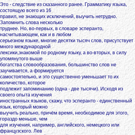
Это - следствие из сказанного ранее. Грамматику языка,
состоящую всего из 16
правил, не знающих исключений, выучить нетрудно.
Запомнить слова несколько
труднее. Но, во-первых, в словаре эсперанто,
насчитывающем, как и в любом
серьезном языке, многие десятки тысяч слов, присутствует
много международной
лексики,знакомой по родному языку, а во-вторых, в силу
упомянутого выше
богатства словообразования, большинство слов не
заучивается, а формируется
самостоятельно, и это существенно уменьшает то их
количество, которое
подлежит запоминанию (одна - две тысячи). Исходя из
своего опыта изучения
иностранных языков, скажу, что эсперанто - единственный
язык, который можно
выучить реально, причём время, необходимое для этого,
гораздо меньше, чем
для изучения, например, английского, немецкого или
французского. Лев