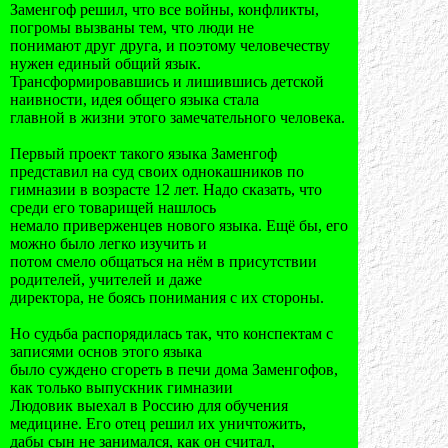
Заменгоф решил, что все войны, конфликты,
погромы вызваны тем, что люди не
понимают друг друга, и поэтому человечеству
нужен единый общий язык.
Трансформировавшись и лишившись детской
наивности, идея общего языка стала
главной в жизни этого замечательного человека.
Первый проект такого языка Заменгоф
представил на суд своих однокашников по
гимназии в возрасте 12 лет. Надо сказать, что
среди его товарищей нашлось
немало приверженцев нового языка. Ещё бы, его
можно было легко изучить и
потом смело общаться на нём в присутствии
родителей, учителей и даже
директора, не боясь понимания с их стороны.
Но судьба распорядилась так, что конспектам с
записями основ этого языка
было суждено сгореть в печи дома Заменгофов,
как только выпускник гимназии
Людовик выехал в Россию для обучения
медицине. Его отец решил их уничтожить,
дабы сын не занимался, как он считал,