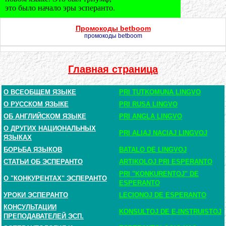
это было начало эры эсперанто.
Промокоды betboom
промокоды betboom
Главная страница
О ВСЕОБЩЕМ ЯЗЫКЕ
PRI TUTKOMUNA LINGVO
О РУССКОМ ЯЗЫКЕ
PRI RUSA LINGVO
ОБ АНГЛИЙСКОМ ЯЗЫКЕ
PRI ANGLA LINGVO
О ДРУГИХ НАЦИОНАЛЬНЫХ
PRI ALIAJ NACIAJ LINGVOJ
ЯЗЫКАХ
БОРЬБА ЯЗЫКОВ
BATALO DE LINGVOJ
СТАТЬИ ОБ ЭСПЕРАНТО
ARTIKOLOJ PRI ESPERANTO
PRI "KONKURENTOJ" DE
О "КОНКУРЕНТАХ" ЭСПЕРАНТО
ESPERANTO
УРОКИ ЭСПЕРАНТО
LECIONOJ DE ESPERANTO
КОНСУЛЬТАЦИИ
KONSULTOJ DE E-INSTRUISTOJ
ПРЕПОДАВАТЕЛЕЙ ЭСП.