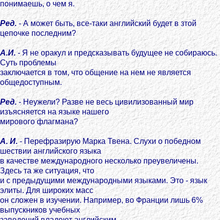
понимаешь, о чем я.
Ред.
- А может быть, все-таки английский будет в зтой
цепочке последним?
А.И.
- Я не оракул и предсказывать будущее не собираюсь.
Суть проблемы
заключается в том, что общение на нем не является
общедоступным.
Ред.
- Неужели? Разве не весь цивилизованный мир
изъясняется на языке нашего
мирового флагмана?
А. И.
- Перефразирую Марка Твена. Слухи о победном
шествии английского языка
в качестве международного несколько преувеличены.
Здесь та же ситуация, что
и с предыдущими международными языками. Это - язык
элиты. Для широких масс
он сложен в изучении. Например, во Франции лишь 6%
выпускников учебных
заведений владеют английским.