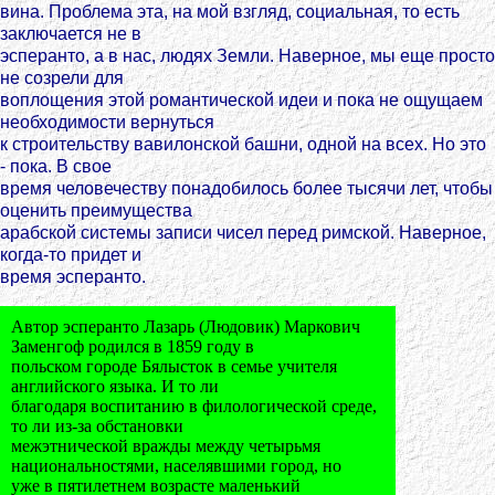
вина. Проблема эта, на мой взгляд, социальная, то есть
заключается не в
эсперанто, а в нас, людях Земли. Наверное, мы еще просто
не созрели для
воплощения этой романтической идеи и пока не ощущаем
необходимости вернуться
к строительству вавилонской башни, одной на всех. Но это
- пока. В свое
время человечеству понадобилось более тысячи лет, чтобы
оценить преимущества
арабской системы записи чисел перед римской. Наверное,
когда-то придет и
время эсперанто.
Автор эсперанто Лазарь (Людовик) Маркович
Заменгоф родился в 1859 году в
польском городе Бялысток в семье учителя
английского языка. И то ли
благодаря воспитанию в филологической среде,
то ли из-за обстановки
межэтнической вражды между четырьмя
национальностями, населявшими город, но
уже в пятилетнем возрасте маленький