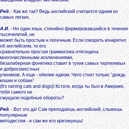
Ред.
- Как же так? Ведь английский считается одним из
самых легких.
А.И.
- Нн один язык, стихийно формировавшийся в течение
тысячелетий, не
может быть простым н логичным. Если говорить конкретно
об английском, то его
сравнительно простая грамматика отягощена
многочисленными исключениями,
безалаберная фонетика ставит в тупик самых терпеливых
и добросовестных
учеников. А еще - обилие идиом. Чего стоит только "дождь
кошки и собаки"
(It's raining cats and dogs)! Кстати, когда ты был в Америке,
тебя самого не
смущали подобные обороты?
Ред.
- Вот это да! Сам преподаёшь английский, слывешь
популярным
методистом - и сам же его критикуешь!