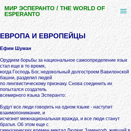
МИР ЭСПЕРАНТО / THE WORLD OF
ESPERANTO
ЕВРОПА И ЕВРОПЕЙЦЫ
Ефим Шуман
Орудием борьбы за национальное самоопределение язык
стал еще в то время,
когда Господь Бог, недовольный долгостроем Вавилонской
башни, разделил людей
по лингвистическому признаку. Снова соединить их
попытался создатель
всемирного языка Эсперанто:
Будут все люди говорить на одном языке - наступит
взаимопонимание, и
исчезнет межнациональная вражда, и все люди станут
братья. Об этом еще с
гимназических времен мечтал Людвиг Заменгоф, живший в