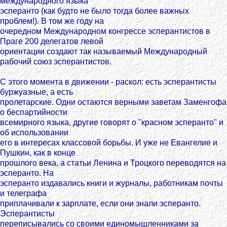
международного языка
эсперанто (как будто не было тогда более важных
проблем!). В том же году на
очередном Международном конгрессе эсперантистов в
Праге 200 делегатов левой
ориентации создают так называемый Международный
рабочий союз эсперантистов.
С этого момента в движении - раскол: есть эсперантисты
буржуазные, а есть
пролетарские. Одни остаются верными заветам Заменгофа
о беспартийности
всемирного языка, другие говорят о "красном эсперанто" и
об использовании
его в интересах классовой борьбы. И уже не Евангелие и
Пушкин, как в конце
прошлого века, а статьи Ленина и Троцкого переводятся на
эсперанто. На
эсперанто издавались книги и журналы, работникам почты
и телеграфа
приплачивали к зарплате, если они знали эсперанто.
Эсперантисты
переписывались со своими единомышленниками за