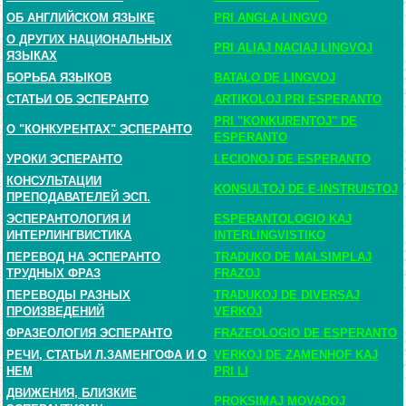
ОБ АНГЛИЙСКОМ ЯЗЫКЕ
PRI ANGLA LINGVO
О ДРУГИХ НАЦИОНАЛЬНЫХ
PRI ALIAJ NACIAJ LINGVOJ
ЯЗЫКАХ
БОРЬБА ЯЗЫКОВ
BATALO DE LINGVOJ
СТАТЬИ ОБ ЭСПЕРАНТО
ARTIKOLOJ PRI ESPERANTO
PRI "KONKURENTOJ" DE
О "КОНКУРЕНТАХ" ЭСПЕРАНТО
ESPERANTO
УРОКИ ЭСПЕРАНТО
LECIONOJ DE ESPERANTO
КОНСУЛЬТАЦИИ
KONSULTOJ DE E-INSTRUISTOJ
ПРЕПОДАВАТЕЛЕЙ ЭСП.
ЭСПЕРАНТОЛОГИЯ И
ESPERANTOLOGIO KAJ
ИНТЕРЛИНГВИСТИКА
INTERLINGVISTIKO
ПЕРЕВОД НА ЭСПЕРАНТО
TRADUKO DE MALSIMPLAJ
ТРУДНЫХ ФРАЗ
FRAZOJ
ПЕРЕВОДЫ РАЗНЫХ
TRADUKOJ DE DIVERSAJ
ПРОИЗВЕДЕНИЙ
VERKOJ
ФРАЗЕОЛОГИЯ ЭСПЕРАНТО
FRAZEOLOGIO DE ESPERANTO
РЕЧИ, СТАТЬИ Л.ЗАМЕНГОФА И О
VERKOJ DE ZAMENHOF KAJ
НЕМ
PRI LI
ДВИЖЕНИЯ, БЛИЗКИЕ
PROKSIMAJ MOVADOJ