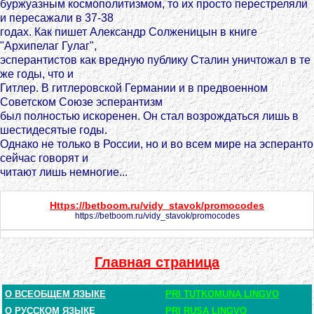
буржуазным космополитизмом, то их просто перестреляли
и пересажали в 37-38
годах. Как пишет Александр Солженицын в книге
"Архипелаг Гулаг",
эсперантистов как вредную публику Сталин уничтожал в те
же годы, что и
Гитлер. В гитлеровской Германии и в предвоенном
Советском Союзе эсперантизм
был полностью искоренен. Он стал возрождаться лишь в
шестидесятые годы.
Однако не только в России, но и во всем мире на эсперанто
сейчас говорят и
читают лишь немногие...
Https://betboom.ru/vidy_stavok/promocodes
https://betboom.ru/vidy_stavok/promocodes
Главная страница
О ВСЕОБЩЕМ ЯЗЫКЕ
PRI TUTKOMUNA LINGVO
О РУССКОМ ЯЗЫКЕ
PRI RUSA LINGVO