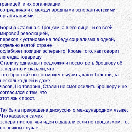
границей, и их организации
сотрудничали с международными эсперантистскими
организациями.
Борьба Сталина с Троцким, а в его лице - и со всей
мировой революцией,
переход к установке на победу социализма в одной,
отдельно взятой стране
ослабляет позиции эсперанто. Кроме того, как говорит
легенда, товарищу
Сталину однажды предложили посмотреть брошюру об
эсперанто и сказали, что
этот простой язык он может выучить, как и Толстой, за
несколько дней и даже
часов. Но товарищ Сталин не смог осилить брошюру и не
согласился с тем, что
этот язык прост.
Так была прекращена дискуссия о международном языке.
Что касается самих
эсперантистов, чьи идеи отдавали если не троцкизмом, то,
во всяком случае,