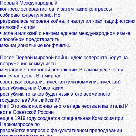
Первый Международный
конгресс эсперантистов, и затем такие конгрессы
собираются регулярно. Но
разразилась мировая война, и наступил крах пацифистских
иллюзий - в том
числе и иллюзий о некоем едином международном языке,
способном предотвратить
межнациональные конфликты.
После Первой мировой войны идею эсперанто берут на
вооружение коммунисты,
мечтавшие о мировой революции. В самом деле, если
конечная цель - Всемирная
советская социалистическая (или коммунистическая)
республика, или Союз таких
республик, то каков будет язык этого всемирного
государства? Английский?
Нет! Это язык колониального владычества и капитала! И
вот в Советской России
еще в 1919 году создается специальная Комиссия при
Наркомпроссе по
разработке вопроса о факультативном преподавании