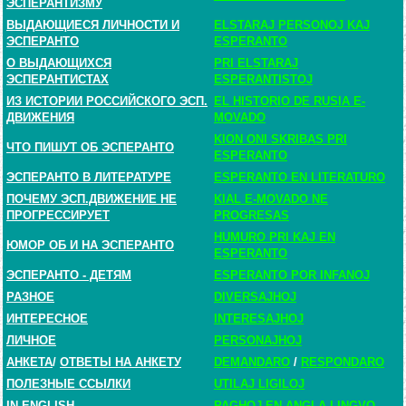
ЭСПЕРАНТИЗМУ
ВЫДАЮЩИЕСЯ ЛИЧНОСТИ И
ELSTARAJ PERSONOJ KAJ
ЭСПЕРАНТО
ESPERANTO
О ВЫДАЮЩИХСЯ
PRI ELSTARAJ
ЭСПЕРАНТИСТАХ
ESPERANTISTOJ
ИЗ ИСТОРИИ РОССИЙСКОГО ЭСП.
EL HISTORIO DE RUSIA E-
ДВИЖЕНИЯ
MOVADO
KION ONI SKRIBAS PRI
ЧТО ПИШУТ ОБ ЭСПЕРАНТО
ESPERANTO
ЭСПЕРАНТО В ЛИТЕРАТУРЕ
ESPERANTO EN LITERATURO
ПОЧЕМУ ЭСП.ДВИЖЕНИЕ НЕ
KIAL E-MOVADO NE
ПРОГРЕССИРУЕТ
PROGRESAS
HUMURO PRI KAJ EN
ЮМОР ОБ И НА ЭСПЕРАНТО
ESPERANTO
ЭСПЕРАНТО - ДЕТЯМ
ESPERANTO POR INFANOJ
РАЗНОЕ
DIVERSAJHOJ
ИНТЕРЕСНОЕ
INTERESAJHOJ
ЛИЧНОЕ
PERSONAJHOJ
АНКЕТА
/
ОТВЕТЫ НА АНКЕТУ
DEMANDARO
/
RESPONDARO
ПОЛЕЗНЫЕ ССЫЛКИ
UTILAJ LIGILOJ
IN ENGLISH
PAGHOJ EN ANGLA LINGVO