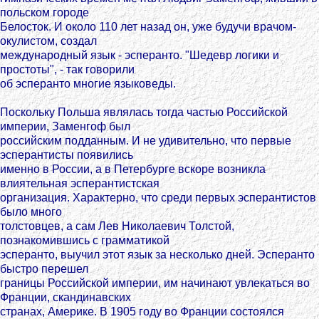
польском городе
Белосток. И около 110 лет назад он, уже будучи врачом-
окулистом, создал
международный язык - эсперанто. "Шедевр логики и
простоты", - так говорили
об эсперанто многие языковеды.
Поскольку Польша являлась тогда частью Российской
империи, Заменгоф был
российским подданным. И не удивительно, что первые
эсперантисты появились
именно в России, а в Петербурге вскоре возникла
влиятельная эсперантистская
организация. Характерно, что среди первых эсперантистов
было много
толстовцев, а сам Лев Николаевич Толстой,
познакомившись с грамматикой
эсперанто, выучил этот язык за несколько дней. Эсперанто
быстро перешел
границы Российской империи, им начинают увлекаться во
Франции, скандинавских
странах, Америке. В 1905 году во Франции состоялся