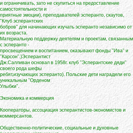
и ограничивать, зато не скупиться на предоставление
самостоятельности и
приятные эмоции), преподавателей эсперанто, скаутов,
"Клуб эсперантских
бобров" для начинающих изучать эсперанто независимо от
их возраста.
Материальную поддержку деятелям и проектам, связанным
с эсперанто -
просвещением и воспитанием, оказывают фонды "Ива" и
"Карсон".)Эсперантист
Дж.Салливан основал в 1958г. клуб "Эсперантские дяди"
своего рода шефы
ребят,изучающих эсперанто). Польские дети наградили его
уникальным "Орденом
Улыбки".
Экономика и коммерция
Кооператоры, ассоциация эсперантистов-экономистов и
коммерсантов.
Общественно-политические, социальные и духовные