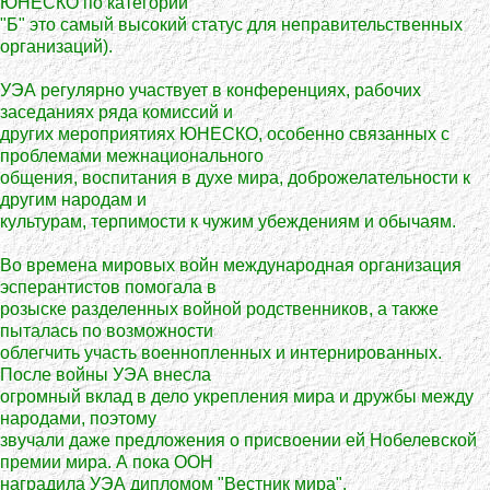
ЮНЕСКО по категории
"Б" это самый высокий статус для неправительственных
организаций).
УЭА регулярно участвует в конференциях, рабочих
заседаниях ряда комиссий и
других мероприятиях ЮНЕСКО, особенно связанных с
проблемами межнационального
общения, воспитания в духе мира, доброжелательности к
другим народам и
культурам, терпимости к чужим убеждениям и обычаям.
Во времена мировых войн международная организация
эсперантистов помогала в
розыске разделенных войной родственников, а также
пыталась по возможности
облегчить участь военнопленных и интернированных.
После войны УЭА внесла
огромный вклад в дело укрепления мира и дружбы между
народами, поэтому
звучали даже предложения о присвоении ей Нобелевской
премии мира. А пока ООН
наградила УЭА дипломом "Вестник мира".