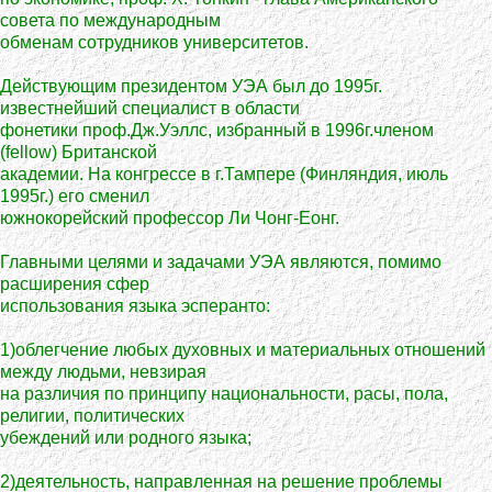
совета по международным
обменам сотрудников университетов.
Действующим президентом УЭА был до 1995г.
известнейший специалист в области
фонетики проф.Дж.Уэллс, избранный в 1996г.членом
(fellow) Британской
академии. На конгрессе в г.Тампере (Финляндия, июль
1995г.) его сменил
южнокорейский профессор Ли Чонг-Еонг.
Главными целями и задачами УЭА являются, помимо
расширения сфер
использования языка эсперанто:
1)облегчение любых духовных и материальных отношений
между людьми, невзирая
на различия по принципу национальности, расы, пола,
религии, политических
убеждений или родного языка;
2)деятельность, направленная на решение проблемы