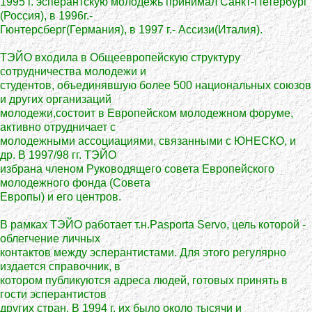
1995 г. эсперантскую молодежь принимал Санкт-Петербург
(Россия), в 1996г.-
Гюнтерсберг(Германия), в 1997 г.- Ассизи(Италия).
ТЭЙО входила в Общеевропейскую структуру
сотрудничества молодежи и
студентов, объединявшую более 500 национальных союзов
и других организаций
молодежи,состоит в Европейском молодежном форуме,
активно отрудничает с
молодежными ассоциациями, связанными с ЮНЕСКО, и
др. В 1997/98 гг. ТЭЙО
избрана членом Руководящего совета Европейского
молодежного фонда (Совета
Европы) и его центров.
В рамках ТЭЙО работает т.н.Pasporta Servo, цель которой -
облегчение личных
контактов между эсперантистами. Для этого регулярно
издается справочник, в
котором публикуются адреса людей, готовых принять в
гости эсперантистов
других стран. В 1994 г. их было около тысячи и