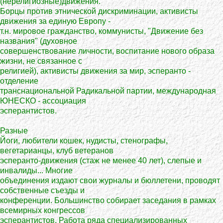
(нерелигиозные)движения.
Борцы против этнической дискриминации, активисты
движения за единую Европу -
т.н. мировое гражданство, коммунисты, "Движение без
названия" (духовное
совершенствование личности, воспитание нового образа
жизни, не связанное с
религией), активисты движения за мир, эсперанто -
отделение
транснациональной Радикальной партии, международная
ЮНЕСКО - ассоциация
эсперантистов.
Разные
Йоги, любители кошек, нудисты, стенографы,
вегетарианцы, клуб ветеранов
эсперанто-движения (стаж не менее 40 лет), слепые и
инвалиды... Многие
объединения издают свои журналы и бюллетени, проводят
собственные съезды и
конференции. Большинство собирает заседания в рамках
всемирных конгрессов
эсперантистов. Работа ряда специализированных