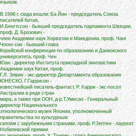
языком.
В 1996 г. сюда вошли: Ба Йин - председатель Союза
писателей Китая,
И.Бенгтссон - бывший председатель парламента Швеции,
проф. Д. Брозович -
член Академии наук Хорватии и Македонии, проф. Чанг
Чоонг-сик - бывший глава
Корейской конференции по образованию и Данкокского
университета, проф. Чен
Юан - директор Института прикладной лингвистики
Академии наук Китая, проф.
Г.Л. Элвин - экс-директор Департамента образования
ЮНЕСКО, Г.Гаррисон -
известнейший писатель-фантаст, Р. Харри - экс-посол
Австралии в ряде стран
мира, а также при ООН, д-р.Т.Умесао - Генеральный
директор Национального
этнологического музея Японии, уполномоченный
правительства по культурным
связям с зарубежными странами, проф. Р.Зелтен - лауреат
Нобелевской премии
по экономике, проф. Х. Тонкин - глава Американского