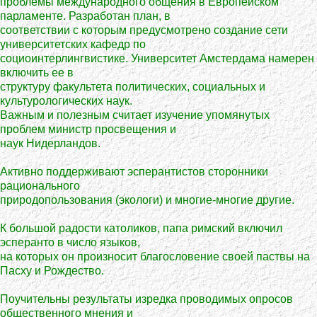
проблемы международного общения в Европейском
парламенте. Разработан план, в
соответствии с которым предусмотрено создание сети
университетских кафедр по
социоинтерлингвистике. Университет Амстердама намерен
включить ее в
структуру факультета политических, социальных и
культурологических наук.
Важным и полезным считает изучение упомянутых
проблем министр просвещения и
наук Нидерландов.
Активно поддерживают эсперантистов сторонники
рационального
природопользования (экологи) и многие-многие другие.
К большой радости католиков, папа римский включил
эсперанто в число языков,
на которых он произносит благословение своей паствы на
Пасху и Рождество.
Поучительны результаты изредка проводимых опросов
общественного мнения и