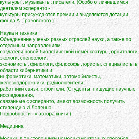
культуры", музыканты, писатели. (Особо отличившимся
деятелям эсперанто -
культуры присуждаются премии и выделяются дотации
фонда А. Грабовского.)
Наука и техника
Объединение ученых разных отраслей науки, а также по
отдельным направлениям:
создатели новой биологической номенклатуры, орнитологи,
экологи, спелеологи,
экономисты, филологи, философы, юристы, специалисты в
области кибернетики и
информатики, математики, автомобилисты,
железнодорожники, радиолюбители,
работники связи, строители. (Студенты, пишущие научные
исследования,
связанные с эсперанто, имеют возможность получить
стипендию И.Лапенна.
Подробности - у автора книги.)
Медицина
Медики, в т.ч.сторонники немедикаментозных способов