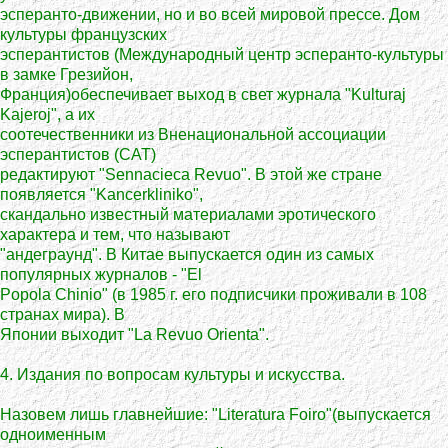
эсперанто-движении, но и во всей мировой прессе. Дом
культуры французских
эсперантистов (Международный центр эсперанто-культуры
в замке Грезийон,
Франция)обеспечивает выход в свет журнала "Kulturaj
Kajeroj", а их
соотечественники из Вненациональной ассоциации
эсперантистов (САТ)
редактируют "Sennacieca Revuo". В этой же стране
появляется "Kancerkliniko",
скандально известный материалами эротического
характера и тем, что называют
"андеграунд". В Китае выпускается один из самых
популярных журналов - "El
Popola Chinio" (в 1985 г. его подписчики проживали в 108
странах мира). В
Японии выходит "La Revuo Orienta".
4. Издания по вопросам культуры и искусства.
Назовем лишь главнейшие: "Literatura Foiro"(выпускается
одноименным