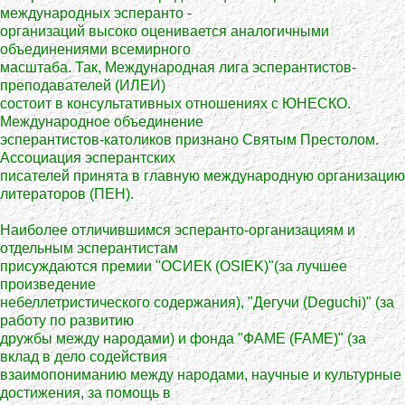
международных эсперанто -
организаций высоко оценивается аналогичными
объединениями всемирного
масштаба. Так, Международная лига эсперантистов-
преподавателей (ИЛЕИ)
состоит в консультативных отношениях с ЮНЕСКО.
Международное объединение
эсперантистов-католиков признано Святым Престолом.
Ассоциация эсперантских
писателей принята в главную международную организацию
литераторов (ПЕН).
Наиболее отличившимся эсперанто-организациям и
отдельным эсперантистам
присуждаются премии "ОСИЕК (OSIEK)"(за лучшее
произведение
небеллетристического содержания), "Дегучи (Deguchi)" (за
работу по развитию
дружбы между народами) и фонда "ФАМЕ (FAME)" (за
вклад в дело содействия
взаимопониманию между народами, научные и культурные
достижения, за помощь в