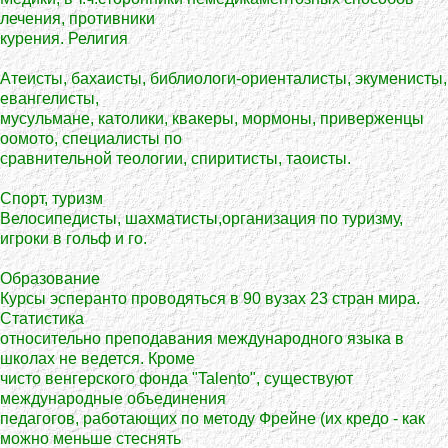
лечения, противники
курения. Религия
Атеисты, бахаисты, библиологи-oриенталисты, экуменисты,
евангелисты,
мусульмане, католики, квакеры, мормоны, приверженцы
оомото, специалисты по
сравнительной теологии, спиритисты, таоисты.
Спорт, туризм
Велосипедисты, шахматисты,организация по туризму,
игроки в гольф и го.
Образование
Курсы эсперанто проводяться в 90 вузах 23 стран мира.
Статистика
относительно преподавания международного языка в
школах не ведется. Кроме
чисто венгерского фонда "Talento", существуют
международные объединения
педагогов, работающих по методу Фрейне (их кредо - как
можно меньше стеснять