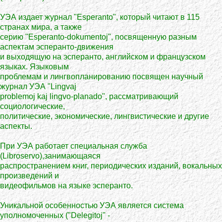
УЭА издает журнал "Esperanto", который читают в 115
странах мира, а также
серию "Esperanto-dokumentoj", посвященную разным
аспектам эсперанто-движения
и выходящую на эсперанто, английском и французском
языках. Языковым
проблемам и лингвопланированию посвящен научный
журнал УЭА "Lingvaj
problemoj kaj lingvo-planado", рассматривающий
социологические,
политические, экономические, лингвистические и другие
аспекты.
При УЭА работает специальная служба
(Libroservo),занимающаяся
распространением книг, периодических изданий, вокальных
произведений и
видеофильмов на языке эсперанто.
Уникальной особенностью УЭА является система
уполномоченных ("Delegitoj" -