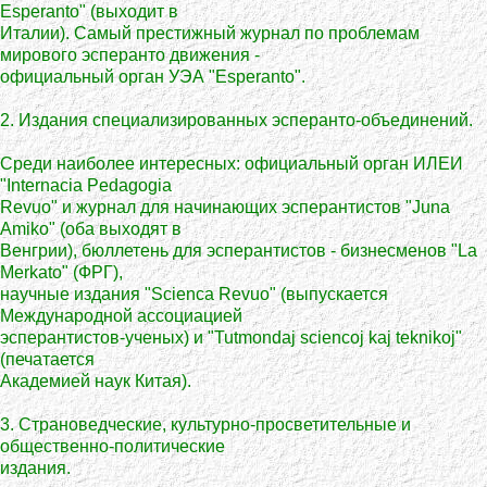
Esperanto" (выходит в
Италии). Самый престижный журнал по проблемам
мирового эсперанто движения -
официальный орган УЭА "Esperanto".
2. Издания специализированных эсперанто-объединений.
Среди наиболее интересных: официальный орган ИЛЕИ
"Internacia Pedagogia
Revuo" и журнал для начинающих эсперантистов "Juna
Amiko" (оба выходят в
Венгрии), бюллетень для эсперантистов - бизнесменов "La
Merkato" (ФРГ),
научные издания "Scienca Revuo" (выпускается
Международной ассоциацией
эсперантистов-ученых) и "Tutmondaj sciencoj kaj teknikoj"
(печатается
Академией наук Китая).
3. Страноведческие, культурно-просветительные и
общественно-политические
издания.