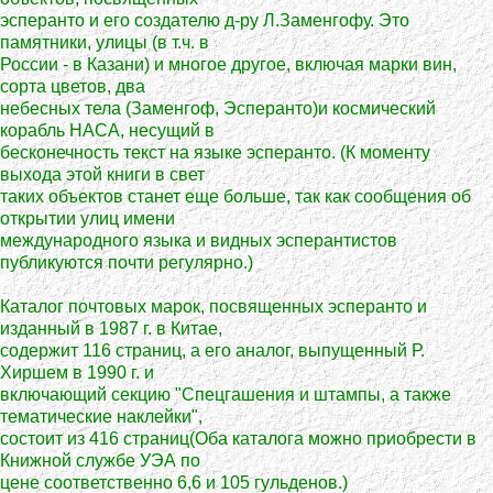
эсперанто и его создателю д-ру Л.Заменгофу. Это
памятники, улицы (в т.ч. в
России - в Казани) и многое другое, включая марки вин,
сорта цветов, два
небесных тела (Заменгоф, Эсперанто)и космический
корабль НАСА, несущий в
бесконечность текст на языке эсперанто. (К моменту
выхода этой книги в свет
таких объектов станет еще больше, так как сообщения об
открытии улиц имени
международного языка и видных эсперантистов
публикуются почти регулярно.)
Каталог почтовых марок, посвященных эсперанто и
изданный в 1987 г. в Китае,
содержит 116 страниц, а его аналог, выпущенный Р.
Хиршем в 1990 г. и
включающий секцию "Спецгашения и штампы, а также
тематические наклейки",
состоит из 416 страниц(Оба каталога можно приобрести в
Книжной службе УЭА по
цене соответственно 6,6 и 105 гульденов.)