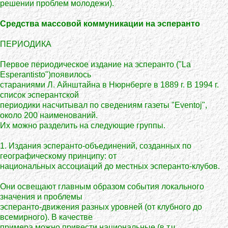
решении проблем молодежи).
Средства массовой коммуникации на эсперанто
ПЕРИОДИКА
Первое периодическое издание на эсперанто ("La
Esperantisto")появилось
стараниями Л. Айнштайна в Нюрнберге в 1889 г. В 1994 г.
список эсперантской
периодики насчитывал по сведениям газеты "Eventoj",
около 200 наименований.
Их можно разделить на следующие группы.
1. Издания эсперанто-объединений, созданных по
географическому принципу: от
национальных ассоциаций до местных эсперанто-клубов.
Они освещают главным образом события локального
значения и проблемы
эсперанто-движения разных уровней (от клубного до
всемирного). В качестве
примера можно привести национальные (в т.ч.