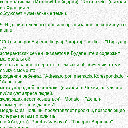
кооперативом в Италии/Швейцарии), "Rok-gazeto" (выходит
во Франции и
обсуждает музыкальные темы).
5. Издания отдельных лиц или организаций, не упомянутых
выше:
"Cirkulajho por Esperantlingvaj Paroj kaj Familioj" - "Циркуляр
для
эсперантских семей" (издается в Будапеште и содержит
материалы об
использовании эсперанто в семьях и об обучении этому
языку с момента
рождения ребенка), "Adresaro por Internacia Korespondado" -
"Адресник
международной переписки" (выходит в Чехии, регулярно
публикует адреса людей,
желающих переписываться), "Monato" - "Деньги"
(коммерческое издание И.
Вердина из Польши; представляет проекты, позволяющие
эсперантистам пополнить
свой бюджет),"Parolas Varsovio" - "Говорит Варшава"
(выпускается