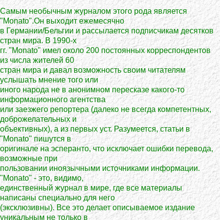
Самым необычным журналом этого рода является
"Monato".Он выходит ежемесячно
в Германии/Бельгии и рассылается подписчикам десятков
стран мира. В 1990-х
гг. "Monato" имел около 200 постоянных корреспондентов
из числа жителей 60
стран мира и давал возможность своим читателям
услышать мнение того или
иного народа не в анонимном пересказе какого-то
информационного агентства
или заезжего репортера (далеко не всегда компетентных,
доброжелательных и
объективных), а из первых уст. Разумеется, статьи в
"Monato" пишутся в
оригинале на эсперанто, что исключает ошибки перевода,
возможные при
пользовании иноязычными источниками информации.
"Monato" - это, видимо,
единственный журнал в мире, где все материалы
написаны специально для него
(эксклюзивны). Все это делает описываемое издание
уникальным не только в