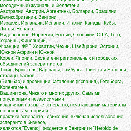
молодежные) журналы и бюллетени
Австралии, Австрии, Аргентины, Болгарии, Бразилии,
Великобритании, Венгрии,
Израиля, Ирландии, Испании, Италии, Канады, Кубы,
Литвы, Непала,
Нидерландов, Норвегии, России, Словакии, США, Того,
Украины, Финляндии,
Франции, ФРГ, Хорватии, Чехии, Швейцарии, Эстонии,
Южной Африки и Южной
Кореи, Японии. Бюллетени региональных и городских
объединений эсперантистов:
Токио, Брюсселя, Варшавы, Гамбурга, Триеста и Болоньи,
столицы басков
(Бильбао) и провинции Каталония (Испания), Гетеборга,
Копенгагена,
Вашингтона, Чикаго и многих других. Самыми
популярными независимыми
изданиями на языке эсперанто, печатающими материалы
по вопросам теории и
практики эсперанто - движения, включая использование
эсперанто в бизнесе,
являются "Eventoj" (издается в Венгрии) и "Heroldo de