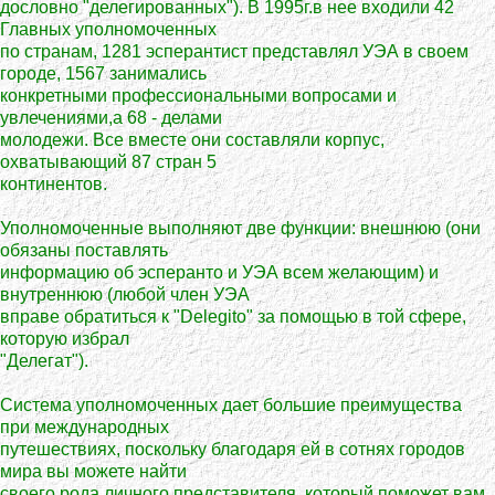
дословно "делегированных"). В 1995г.в нее входили 42
Главных уполномоченных
по странам, 1281 эсперантист представлял УЭА в своем
городе, 1567 занимались
конкретными профессиональными вопросами и
увлечениями,а 68 - делами
молодежи. Все вместе они составляли корпус,
охватывающий 87 стран 5
континентов.
Уполномоченные выполняют две функции: внешнюю (они
обязаны поставлять
информацию об эсперанто и УЭА всем желающим) и
внутреннюю (любой член УЭА
вправе обратиться к "Delegito" за помощью в той сфере,
которую избрал
"Делегат").
Система уполномоченных дает большие преимущества
при международных
путешествиях, поскольку благодаря ей в сотнях городов
мира вы можете найти
своего рода личного представителя, который поможет вам