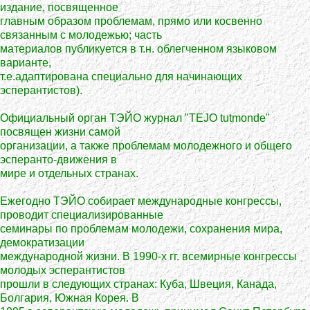
издание, посвященное
главным образом проблемам, прямо или косвенно
связанным с молодежью; часть
материалов публикуется в т.н. облегченном языковом
варианте,
т.е.адаптирована специально для начинающих
эсперантистов).
Официальный орган ТЭЙО журнал "TEJO tutmonde"
посвящен жизни самой
организации, а также проблемам молодежного и общего
эсперанто-движения в
мире и отдельных странах.
Ежегодно ТЭЙО собирает международные конгрессы,
проводит специализированные
семинары по проблемам молодежи, сохранения мира,
демократизации
международной жизни. В 1990-х гг. всемирные конгрессы
молодых эсперантистов
прошли в следующих странах: Куба, Швеция, Канада,
Болгария, Южная Корея. В