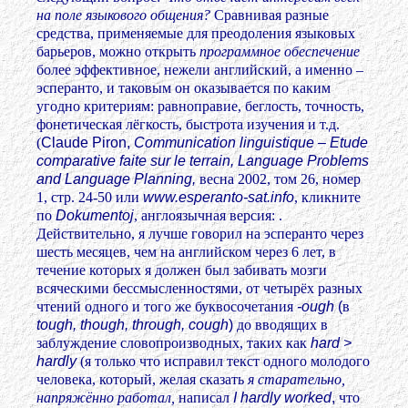
на поле языкового общения?
Сравнивая разные
средства, применяемые для преодоления языковых
барьеров, можно открыть
программное обеспечение
более эффективное, нежели английский, а именно –
эсперанто, и таковым он оказывается по каким
угодно критериям: равноправие, беглость, точность,
фонетическая лёгкость, быстрота изучения и т.д.
(
Claude Piron,
Communication linguistique – Etude
comparative faite sur le terrain, Language Problems
and Language Planning,
весна 2002, том 26, номер
1, стр. 24-50 или
www.esperanto-sat.info
, кликните
по
Dokumentoj
, англоязычная версия:
.
Действительно, я лучше говорил на эсперанто через
шесть месяцев, чем на английском через 6 лет, в
течение которых я должен был забивать мозги
всяческими бессмысленностями, от четырёх разных
чтений одного и того же буквосочетания
-ough
(
в
tough, though, through, cough
)
до вводящих в
заблуждение словопроизводных, таких как
hard >
hardly
(я только что исправил текст одного молодого
человека, который, желая сказать
я старательно,
напряжённо работал,
написал
I hardly worked
,
что