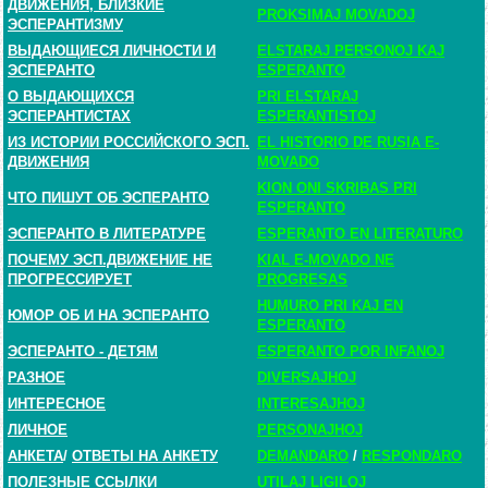
ДВИЖЕНИЯ, БЛИЗКИЕ
PROKSIMAJ MOVADOJ
ЭСПЕРАНТИЗМУ
ВЫДАЮЩИЕСЯ ЛИЧНОСТИ И
ELSTARAJ PERSONOJ KAJ
ЭСПЕРАНТО
ESPERANTO
О ВЫДАЮЩИХСЯ
PRI ELSTARAJ
ЭСПЕРАНТИСТАХ
ESPERANTISTOJ
ИЗ ИСТОРИИ РОССИЙСКОГО ЭСП.
EL HISTORIO DE RUSIA E-
ДВИЖЕНИЯ
MOVADO
KION ONI SKRIBAS PRI
ЧТО ПИШУТ ОБ ЭСПЕРАНТО
ESPERANTO
ЭСПЕРАНТО В ЛИТЕРАТУРЕ
ESPERANTO EN LITERATURO
ПОЧЕМУ ЭСП.ДВИЖЕНИЕ НЕ
KIAL E-MOVADO NE
ПРОГРЕССИРУЕТ
PROGRESAS
HUMURO PRI KAJ EN
ЮМОР ОБ И НА ЭСПЕРАНТО
ESPERANTO
ЭСПЕРАНТО - ДЕТЯМ
ESPERANTO POR INFANOJ
РАЗНОЕ
DIVERSAJHOJ
ИНТЕРЕСНОЕ
INTERESAJHOJ
ЛИЧНОЕ
PERSONAJHOJ
АНКЕТА
/
ОТВЕТЫ НА АНКЕТУ
DEMANDARO
/
RESPONDARO
ПОЛЕЗНЫЕ ССЫЛКИ
UTILAJ LIGILOJ