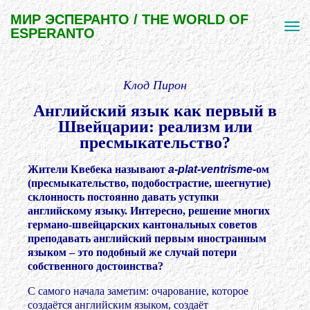
МИР ЭСПЕРАНТО / THE WORLD OF
ESPERANTO
Клод Пирон
Английский язык как первый в
Швейцарии: реализм или
пресмыкательство?
Жители Квебека называют
a-plat-ventrisme
-
ом
(пресмыкательство, подобострастие, шеегнутие)
склонность постоянно давать уступки
английскому языку. Интересно, решение многих
германо-швейцарских кантональных советов
преподавать английский первым иностранным
языком – это подобный же случай потери
собственного достоинства?
С самого начала заметим: очарование, которое
создаётся английским языком, создаёт