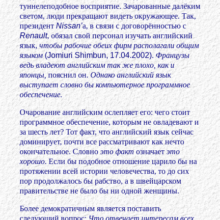
туннелеподобное восприятие. Зачарованные далёким
светом, люди прекращают видеть окружающее. Так,
президент
Nissan’
а, в связи с договорённостью с
Renault
, обязал свой персонал изучать английский
язык,
чтобы рабочие обеих фирм располагали общим
языком
(Jomiuri Shimbun, 17.04.2002).
Французы
ведь владеют английским так же плохо, как и
японцы,
пояснил он.
Однако английский язык
выступает словно бы компьютерное программное
обеспечение.
Очарование английским ослепляет его: чего стоит
программное обеспечение, которым не овладевают и
за шесть лет? Тот факт, что английский язык сейчас
доминирует, почти все рассматривают как нечто
окончательное. Словно
это факт
означает
это
хорошо
. Если бы подобное отношение царило бы на
протяжении всей истории человечества, то до сих
пор продолжалось бы рабство, а в швейцарском
правительстве не было бы ни одной женщины.
Более демократичным является поставить
следующий вопрос:
Что отвечает интересам всех