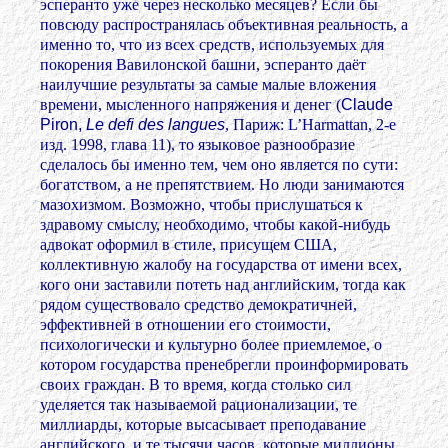
эсперанто уже через несколько месяцев? Если бы
повсюду распространялась объективная реальность, а
именно то, что из всех средств, используемых для
покорения Вавилонской башни, эсперанто даёт
наилучшие результаты за самые малые вложения
времени, мысленного напряжения и денег (
Claude
Piron,
Le defi des langues
, Париж: L’Harmattan, 2-e
изд. 1998, глава 11), то языковое разнообразие
сделалось бы именно тем, чем оно является по сути:
богатством, а не препятствием. Но люди занимаются
мазохизмом. Возможно, чтобы прислушаться к
здравому смыслу, необходимо, чтобы какой-нибудь
адвокат оформил в стиле, присущем США,
коллективную жалобу на государства от имени всех,
кого они заставили потеть над английским, тогда как
рядом существовало средство демократичней,
эффективней в отношении его стоимости,
психологически и культурно более приемлемое, о
котором государства пренебрегли проинформировать
своих граждан. В то время, когда столько сил
уделяется так называемой рационализации, те
миллиарды, которые высасывает преподавание
английского, и те тысячи часов, которые миллионы