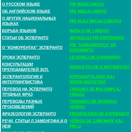
О РУССКОМ ЯЗЫКЕ
PRI RUSA LINGVO
ОБ АНГЛИЙСКОМ ЯЗЫКЕ
PRI ANGLA LINGVO
О ДРУГИХ НАЦИОНАЛЬНЫХ
PRI ALIAJ NACIAJ LINGVOJ
ЯЗЫКАХ
БОРЬБА ЯЗЫКОВ
BATALO DE LINGVOJ
СТАТЬИ ОБ ЭСПЕРАНТО
ARTIKOLOJ PRI ESPERANTO
PRI "KONKURENTOJ" DE
О "КОНКУРЕНТАХ" ЭСПЕРАНТО
ESPERANTO
УРОКИ ЭСПЕРАНТО
LECIONOJ DE ESPERANTO
КОНСУЛЬТАЦИИ
KONSULTOJ DE E-INSTRUISTOJ
ПРЕПОДАВАТЕЛЕЙ ЭСП.
ЭСПЕРАНТОЛОГИЯ И
ESPERANTOLOGIO KAJ
ИНТЕРЛИНГВИСТИКА
INTERLINGVISTIKO
ПЕРЕВОД НА ЭСПЕРАНТО
TRADUKO DE MALSIMPLAJ
ТРУДНЫХ ФРАЗ
FRAZOJ
ПЕРЕВОДЫ РАЗНЫХ
TRADUKOJ DE DIVERSAJ
ПРОИЗВЕДЕНИЙ
VERKOJ
ФРАЗЕОЛОГИЯ ЭСПЕРАНТО
FRAZEOLOGIO DE ESPERANTO
РЕЧИ, СТАТЬИ Л.ЗАМЕНГОФА И О
VERKOJ DE ZAMENHOF KAJ
НЕМ
PRI LI