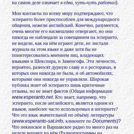
на самом деле означает
я едва, чуть-чуть работал
).
Мои контакты по всему миру подтверждают, что
эсперанто более приспособлен для международного
общения, нежели английский. Конечно, разумеется,
очень многие его насмешливо отвергают, но они
никогда не наблюдали за совещанием на эсперанто,
не видели, как на нём играют дети, не листали
журнала на этом языке и даже хотя бы не
поинтересовались мнением лиц, владеющих
языками и Шекспира, и Заменгофа. Эти личности,
вероятно, разносят дурную славу и о ресторанах, в
которых они никогда не были, и об автомобилях,
которыми они никогда не управляли. Широкая
публика знает об эсперанто лишь критичные
отзывы, но не знает фактов (Общая информация:
www.esperanto.net
.
Кто знает, например, что
эсперанто, после английского, является одним из
языков, наиболее часто используемых в интернете?
Что это язык значительной по объёму литературы
(
www.esperanto-sat.info
,
кликните по
Documents
)?
Что пекинское и Варшавское радио по много раз на
неделе вещают на нём (Радиопрограммы на